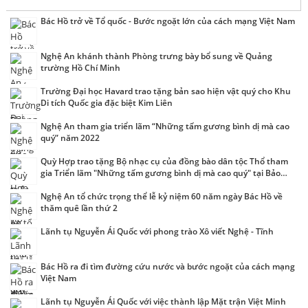
Bác Hồ trở về Tổ quốc - Bước ngoặt lớn của cách mạng Việt Nam
Nghệ An khánh thành Phòng trưng bày bổ sung về Quảng
trường Hồ Chí Minh
Trường Đại học Havard trao tặng bản sao hiện vật quý cho Khu
Di tích Quốc gia đặc biệt Kim Liên
Nghệ An tham gia triển lãm “Những tấm gương bình dị mà cao
quý” năm 2022
Quỳ Hợp trao tặng Bộ nhạc cụ của đồng bào dân tộc Thổ tham
gia Triển lãm "Những tấm gương bình dị mà cao quý" tại Bảo
tàng Hồ Chí Minh, Hà Nội
Nghệ An tổ chức trọng thể lễ kỷ niệm 60 năm ngày Bác Hồ về
thăm quê lần thứ 2
Lãnh tụ Nguyễn Ái Quốc với phong trào Xô viết Nghệ - Tĩnh
Bác Hồ ra đi tìm đường cứu nước và bước ngoặt của cách mạng
Việt Nam
Lãnh tụ Nguyễn Ái Quốc với việc thành lập Mặt trận Việt Minh