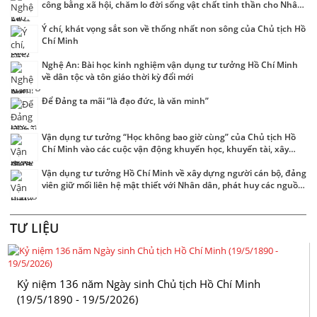
công bằng xã hội, chăm lo đời sống vật chất tinh thần cho Nhân
dân
Ý chí, khát vọng sắt son về thống nhất non sông của Chủ tịch Hồ
Chí Minh
Nghệ An: Bài học kinh nghiệm vận dụng tư tưởng Hồ Chí Minh
về dân tộc và tôn giáo thời kỳ đổi mới
Để Đảng ta mãi “là đạo đức, là văn minh”
Vận dụng tư tưởng “Học không bao giờ cùng” của Chủ tịch Hồ
Chí Minh vào các cuộc vận động khuyến học, khuyến tài, xây
dựng xã hội học tập hiện nay
Vận dụng tư tưởng Hồ Chí Minh về xây dựng người cán bộ, đảng
viên giữ mối liên hệ mật thiết với Nhân dân, phát huy các nguồn
lực xã hội xây dựng và phát triển Nghệ An
TƯ LIỆU
Kỷ niệm 136 năm Ngày sinh Chủ tịch Hồ Chí Minh
(19/5/1890 - 19/5/2026)