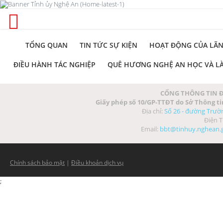
TỔNG QUAN
TIN TỨC SỰ KIỆN
HOẠT ĐỘNG CỦA LÃN
ĐIỀU HÀNH TÁC NGHIỆP
QUÊ HƯƠNG NGHỆ AN HỌC VÀ L
CỔNG THÔNG TIN Đ
Giấy phép số 10/GP-TTĐT do Sở Thông ti
Địa chỉ:
Số 26 - đường Trườ
Điện T
Email:
bbt@tinhuy.nghean.
Chính sách bảo mật
|
Điều khoản dịch vụ
;