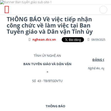
THÔNG BÁO Về việc tiếp nhận
công chức về làm việc tại Ban
Tuyên giáo và Dân vận Tỉnh ủy
nghean.dcs.vn
08/09/2025
TỈNH ỦY NGHỆ AN
ĐẢNG CỘNG
BAN TUYÊN GIÁO VÀ DẬN VẬN
Nghệ An, ngày 
*
Số 43 - TB/BTGDVTU
THÔNG BÁO