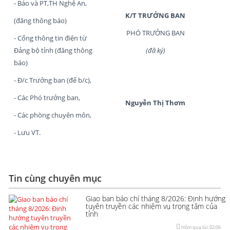
- Báo và PT,TH Nghệ An,
K/T TRƯỞNG BAN
(đăng thông báo)
PHÓ TRƯỞNG BAN
- Cổng thông tin điện từ
Đảng bộ tỉnh (đăng thông
(đã ký)
báo)
- Đ/c Trưởng ban (để b/c),
- Các Phó trưởng ban,
Nguyễn Thị Thơm
- Các phòng chuyên môn,
- Lưu VT.
Tin cùng chuyên mục
Giao ban báo chí tháng 8/2026: Định hướng
tuyên truyền các nhiệm vụ trọng tâm của
tỉnh
Hôm qua lúc 02:06