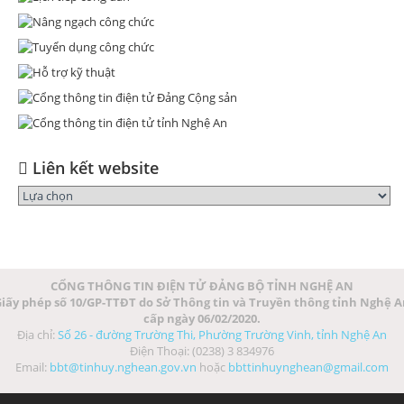
Liên kết website
CỔNG THÔNG TIN ĐIỆN TỬ ĐẢNG BỘ TỈNH NGHỆ AN
iấy phép số 10/GP-TTĐT do Sở Thông tin và Truyền thông tỉnh Nghệ 
cấp ngày 06/02/2020.
Địa chỉ:
Số 26 - đường Trường Thi, Phường Trường Vinh, tỉnh Nghệ An
Điện Thoại: (0238) 3 834976
Email:
bbt@tinhuy.nghean.gov.vn
hoặc
bbttinhuynghean@gmail.com