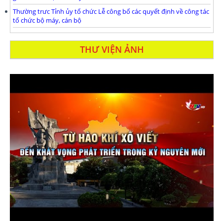
Thường trưc Tỉnh ủy tổ chức Lễ công bố các quyết định về công tác
tổ chức bộ máy, cán bộ
THƯ VIỆN ẢNH