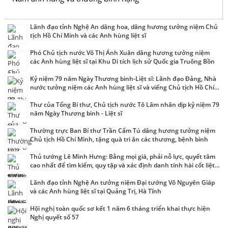
Lãnh đạo tỉnh Nghệ An dâng hoa, dâng hương tưởng niệm Chủ
tịch Hồ Chí Minh và các Anh hùng liệt sĩ
Phó Chủ tịch nước Võ Thị Ánh Xuân dâng hương tưởng niệm
các Anh hùng liệt sĩ tại Khu Di tích lịch sử Quốc gia Truông Bồn
Kỷ niệm 79 năm Ngày Thương binh-Liệt sĩ: Lãnh đạo Đảng, Nhà
nước tưởng niệm các Anh hùng liệt sĩ và viếng Chủ tịch Hồ Chí
Minh
Thư của Tổng Bí thư, Chủ tịch nước Tô Lâm nhân dịp kỷ niệm 79
năm Ngày Thương binh - Liệt sĩ
Thường trực Ban Bí thư Trần Cẩm Tú dâng hương tưởng niệm
Chủ tịch Hồ Chí Minh, tặng quà tri ân các thương, bệnh binh
Thủ tướng Lê Minh Hưng: Bằng mọi giá, phải nỗ lực, quyết tâm
cao nhất để tìm kiếm, quy tập và xác định danh tính hài cốt liệt
sĩ
Lãnh đạo tỉnh Nghệ An tưởng niệm Đại tướng Võ Nguyên Giáp
và các Anh hùng liệt sĩ tại Quảng Trị, Hà Tĩnh
Hội nghị toàn quốc sơ kết 1 năm 6 tháng triển khai thực hiện
Nghị quyết số 57