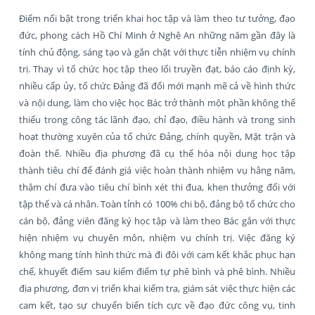
Điểm nổi bật trong triển khai học tập và làm theo tư tưởng, đạo
đức, phong cách Hồ Chí Minh ở Nghệ An những năm gần đây là
tính chủ động, sáng tạo và gắn chặt với thực tiễn nhiệm vụ chính
trị. Thay vì tổ chức học tập theo lối truyền đạt, báo cáo định kỳ,
nhiều cấp ủy, tổ chức Đảng đã đổi mới mạnh mẽ cả về hình thức
và nội dung, làm cho việc học Bác trở thành một phần không thể
thiếu trong công tác lãnh đạo, chỉ đạo, điều hành và trong sinh
hoạt thường xuyên của tổ chức Đảng, chính quyền, Mặt trận và
đoàn thể. Nhiều địa phương đã cụ thể hóa nội dung học tập
thành tiêu chí để đánh giá việc hoàn thành nhiệm vụ hằng năm,
thậm chí đưa vào tiêu chí bình xét thi đua, khen thưởng đối với
tập thể và cá nhân. Toàn tỉnh có 100% chi bộ, đảng bộ tổ chức cho
cán bộ, đảng viên đăng ký học tập và làm theo Bác gắn với thực
hiện nhiệm vụ chuyên môn, nhiệm vụ chính trị. Việc đăng ký
không mang tính hình thức mà đi đôi với cam kết khắc phục hạn
chế, khuyết điểm sau kiểm điểm tự phê bình và phê bình. Nhiều
địa phương, đơn vị triển khai kiểm tra, giám sát việc thực hiện các
cam kết, tạo sự chuyển biến tích cực về đạo đức công vụ, tinh