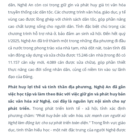
dân, Nghệ An còn coi trọng giữ gìn và phát huy giá trị văn hóa
truyền thống các dân tộc. Các chương trình văn hóa, giáo dục, y tế
vùng cao được lồng ghép với chính sách dân tộc, góp phần nâng
cao chất lượng sống cho người dân. Tỉnh đặc biệt chú trọng các
chương trình hỗ trợ nhà ở, bảo đảm an sinh xã hội. Đến hết quý
I/2025, Nghệ An đã trở thành một trong những địa phương đi đầu
cả nước trong phong trào xóa nhà tạm, nhà dột nát, toàn tỉnh đã
vận động xây dựng và sửa chữa được 15.246 căn nhà (trong đó có
11.157 căn xây mới, 4.089 căn được sửa chữa), góp phần thiết
thực nâng cao đời sống nhân dân, củng cố niềm tin vào sự lãnh
đạo của Đảng.
Phát huy lợi thế và tinh thần địa phương, Nghệ An đã gắn
việc học tập và làm theo Bác với việc giữ gìn và phát huy bản
sắc văn hóa xứ Nghệ, coi đây là nguồn lực nội sinh cho sự
phát triển.
Trong phát triển kinh tế - xã hội, tỉnh xác định
phương châm:
“Phát huy bản sắc văn hóa, sức mạnh con người xứ
Nghệ làm động lực cho sự phát triển toàn diện.”
Trong lĩnh vực giáo
dục, tinh thần hiếu học - một nét đặc trưng của người Nghệ được