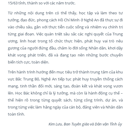
15/63 tỉnh, thành so với các năm trước.
Từ những nội dung trên có thể thấy, học tập và làm theo tư
tưởng, đạo đức, phong cách Hồ Chí Minh ở Nghệ An đã thực sự đi
vào chiều sâu, gắn với thực tiễn cuộc sống và nhiệm vụ chính trị
từng giai đoạn. Việc quán triệt sâu sắc các nghị quyết của Trung
ương, linh hoạt trong tổ chức thực hiện, phát huy vai trò nêu
gương của người đứng đầu, chăm lo đời sống Nhân dân, khơi dậy
khát vọng phát triển, đã và đang tạo nên những bước chuyển
biến tích cực, toàn diện.
Trên hành trình hướng đến mục tiêu trở thành trung tâm của khu
vực Bắc Trung Bộ, Nghệ An tiếp tục phát huy truyền thống cách
mạng, tinh thần đổi mới, sáng tạo, đoàn kết và khát vọng vươn
lên. Học Bác không chỉ là lý tưởng, mà còn là hành động cụ thể –
thể hiện rõ trong từng quyết sách, từng công trình, dự án, và
trong từng việc làm hằng ngày của cán bộ, đảng viên và Nhân dân
toàn tỉnh.
Kim Lưu, Ban Tuyên giáo và Dân vận Tỉnh ủy