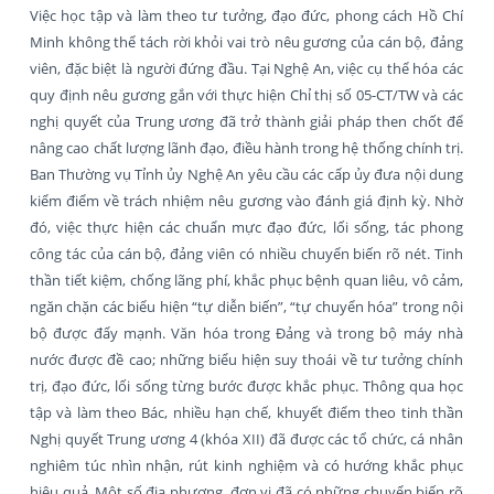
Việc học tập và làm theo tư tưởng, đạo đức, phong cách Hồ Chí
Minh không thể tách rời khỏi vai trò nêu gương của cán bộ, đảng
viên, đặc biệt là người đứng đầu. Tại Nghệ An, việc cụ thể hóa các
quy định nêu gương gắn với thực hiện Chỉ thị số 05-CT/TW và các
nghị quyết của Trung ương đã trở thành giải pháp then chốt để
nâng cao chất lượng lãnh đạo, điều hành trong hệ thống chính trị.
Ban Thường vụ Tỉnh ủy Nghệ An yêu cầu các cấp ủy đưa nội dung
kiểm điểm về trách nhiệm nêu gương vào đánh giá định kỳ. Nhờ
đó, việc thực hiện các chuẩn mực đạo đức, lối sống, tác phong
công tác của cán bộ, đảng viên có nhiều chuyển biến rõ nét. Tinh
thần tiết kiệm, chống lãng phí, khắc phục bệnh quan liêu, vô cảm,
ngăn chặn các biểu hiện “tự diễn biến”, “tự chuyển hóa” trong nội
bộ được đẩy mạnh. Văn hóa trong Đảng và trong bộ máy nhà
nước được đề cao; những biểu hiện suy thoái về tư tưởng chính
trị, đạo đức, lối sống từng bước được khắc phục. Thông qua học
tập và làm theo Bác, nhiều hạn chế, khuyết điểm theo tinh thần
Nghị quyết Trung ương 4 (khóa XII) đã được các tổ chức, cá nhân
nghiêm túc nhìn nhận, rút kinh nghiệm và có hướng khắc phục
hiệu quả. Một số địa phương, đơn vị đã có những chuyển biến rõ