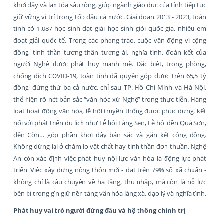
khơi dậy và lan tỏa sâu rộng, giúp ngành giáo dục của tỉnh tiếp tục
giữ vững vị trí trong tốp đầu cả nước. Giai đoạn 2013 - 2023, toàn
tỉnh có 1.087 học sinh đạt giải học sinh giỏi quốc gia, nhiều em
đoạt giải quốc tế. Trong các phong trào, cuộc vận động vì cộng
đồng, tinh thần tương thân tương ái, nghĩa tình, đoàn kết của
người Nghệ được phát huy mạnh mẽ. Đặc biệt, trong phòng,
chống dịch COVID-19, toàn tỉnh đã quyên góp được trên 65,5 tỷ
đồng, đứng thứ ba cả nước, chỉ sau TP. Hồ Chí Minh và Hà Nội,
thể hiện rõ nét bản sắc “văn hóa xứ Nghệ” trong thực tiễn. Hàng
loạt hoạt động văn hóa, lễ hội truyền thống được phục dựng, kết
nối với phát triển du lịch như Lễ hội Làng Sen, Lễ hội đền Quả Sơn,
đền Cờn… góp phần khơi dậy bản sắc và gắn kết cộng đồng.
Không dừng lại ở chăm lo vật chất hay tinh thần đơn thuần, Nghệ
An còn xác định việc phát huy nội lực văn hóa là động lực phát
triển. Việc xây dựng nông thôn mới - đạt trên 79% số xã chuẩn -
không chỉ là câu chuyện về hạ tầng, thu nhập, mà còn là nỗ lực
bền bỉ trong gìn giữ nền tảng văn hóa làng xã, đạo lý và nghĩa tình.
Phát huy vai trò người đứng đầu và hệ thống chính trị