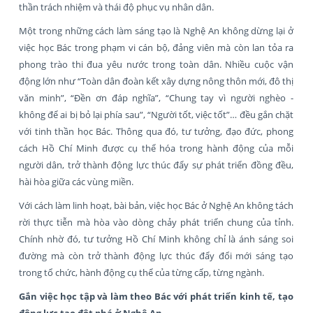
thần trách nhiệm và thái độ phục vụ nhân dân.
Một trong những cách làm sáng tạo là Nghệ An không dừng lại ở
việc học Bác trong phạm vi cán bộ, đảng viên mà còn lan tỏa ra
phong trào thi đua yêu nước trong toàn dân. Nhiều cuộc vận
động lớn như “Toàn dân đoàn kết xây dựng nông thôn mới, đô thị
văn minh”, “Đền ơn đáp nghĩa”, “Chung tay vì người nghèo -
không để ai bị bỏ lại phía sau”, “Người tốt, việc tốt”… đều gắn chặt
với tinh thần học Bác. Thông qua đó, tư tưởng, đạo đức, phong
cách Hồ Chí Minh được cụ thể hóa trong hành động của mỗi
người dân, trở thành động lực thúc đẩy sự phát triển đồng đều,
hài hòa giữa các vùng miền.
Với cách làm linh hoạt, bài bản, việc học Bác ở Nghệ An không tách
rời thực tiễn mà hòa vào dòng chảy phát triển chung của tỉnh.
Chính nhờ đó, tư tưởng Hồ Chí Minh không chỉ là ánh sáng soi
đường mà còn trở thành động lực thúc đẩy đổi mới sáng tạo
trong tổ chức, hành động cụ thể của từng cấp, từng ngành.
Gắn việc học tập và làm theo Bác với phát triển kinh tế, tạo
động lực tạo đột phá ở Nghệ An