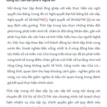
Nội dung học tập được lồng ghép với việc thực hiện các nghị
quyết của Đảng, trong đó có Nghị quyết Đại hội Đảng bộ các cấp,
Nghị quyết số 26-NQ/TW
[1]
, Nghị quyết số 39-NQ/TW
[2]
và các
quy định nêu gương. Tỉnh tập trung lựa chọn những khâu đột
phá trong phát triển kinh tế, chăm lo đời sống Nhân dân, gắn với
phát huy bản sắc văn hóa và tinh thần hiếu học của người Nghệ
An. Việc học tập theo Bác trở thành động lực khơi dậy khát vọng
vươn lên, thoát nghèo bền vững, nhất là ở vùng đồng bào dân
tộc thiểu số và miền núi. Chú trọng triển khai các đề án phát triển
vùng kinh tế trọng điểm, tháo gỡ các nút thắt về hạ tầng như mở
rộng Cảng hàng không quốc tế Vinh, Cảng nước sâu Cửa Lò...
Đồng thời, quan tâm thu hẹp khoảng cách giàu - nghèo giữa các
vùng, coi xóa đói giảm nghèo là tiêu chí quan trọng trong đánh
giá kết quả thực hiện chính sách.
Tỉnh tập trung chỉ đạo cấp ủy các cấp bổ sung nội dung các
chuyên đề Chỉ thị số 05-CT/TW vào chương trình, kế hoạch thực
hiện nhiệm vụ của cấp ủy, chính quyền gắn với quy định nêu