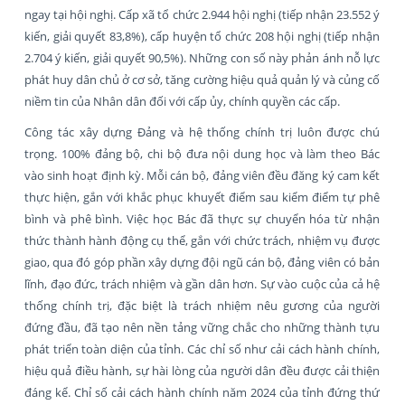
ngay tại hội nghị. Cấp xã tổ chức 2.944 hội nghị (tiếp nhận 23.552 ý
kiến, giải quyết 83,8%), cấp huyện tổ chức 208 hội nghị (tiếp nhận
2.704 ý kiến, giải quyết 90,5%). Những con số này phản ánh nỗ lực
phát huy dân chủ ở cơ sở, tăng cường hiệu quả quản lý và củng cố
niềm tin của Nhân dân đối với cấp ủy, chính quyền các cấp.
Công tác xây dựng Đảng và hệ thống chính trị luôn được chú
trọng. 100% đảng bộ, chi bộ đưa nội dung học và làm theo Bác
vào sinh hoạt định kỳ. Mỗi cán bộ, đảng viên đều đăng ký cam kết
thực hiện, gắn với khắc phục khuyết điểm sau kiểm điểm tự phê
bình và phê bình. Việc học Bác đã thực sự chuyển hóa từ nhận
thức thành hành động cụ thể, gắn với chức trách, nhiệm vụ được
giao, qua đó góp phần xây dựng đội ngũ cán bộ, đảng viên có bản
lĩnh, đạo đức, trách nhiệm và gần dân hơn. Sự vào cuộc của cả hệ
thống chính trị, đặc biệt là trách nhiệm nêu gương của người
đứng đầu, đã tạo nên nền tảng vững chắc cho những thành tựu
phát triển toàn diện của tỉnh. Các chỉ số như cải cách hành chính,
hiệu quả điều hành, sự hài lòng của người dân đều được cải thiện
đáng kể. Chỉ số cải cách hành chính năm 2024 của tỉnh đứng thứ