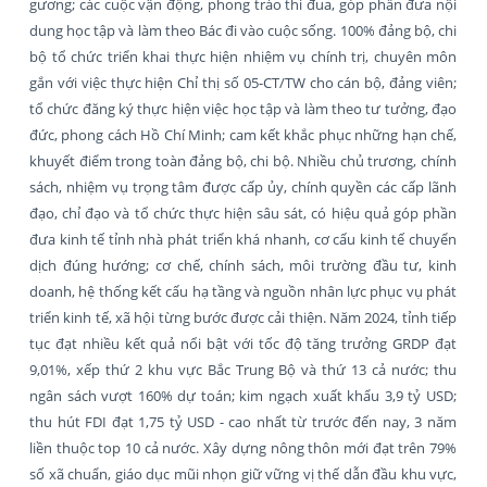
gương; các cuộc vận động, phong trào thi đua, góp phần đưa nội
dung học tập và làm theo Bác đi vào cuộc sống. 100% đảng bộ, chi
bộ tổ chức triển khai thực hiện nhiệm vụ chính trị, chuyên môn
gắn với việc thực hiện Chỉ thị số 05-CT/TW cho cán bộ, đảng viên;
tổ chức đăng ký thực hiện việc học tập và làm theo tư tưởng, đạo
đức, phong cách Hồ Chí Minh; cam kết khắc phục những hạn chế,
khuyết điểm trong toàn đảng bộ, chi bộ. Nhiều chủ trương, chính
sách, nhiệm vụ trọng tâm được cấp ủy, chính quyền các cấp lãnh
đạo, chỉ đạo và tổ chức thực hiện sâu sát, có hiệu quả góp phần
đưa kinh tế tỉnh nhà phát triển khá nhanh, cơ cấu kinh tế chuyển
dịch đúng hướng; cơ chế, chính sách, môi trường đầu tư, kinh
doanh, hệ thống kết cấu hạ tầng và nguồn nhân lực phục vụ phát
triển kinh tế, xã hội từng bước được cải thiện. Năm 2024, tỉnh tiếp
tục đạt nhiều kết quả nổi bật với tốc độ tăng trưởng GRDP đạt
9,01%, xếp thứ 2 khu vực Bắc Trung Bộ và thứ 13 cả nước; thu
ngân sách vượt 160% dự toán; kim ngạch xuất khẩu 3,9 tỷ USD;
thu hút FDI đạt 1,75 tỷ USD - cao nhất từ trước đến nay, 3 năm
liền thuộc top 10 cả nước. Xây dựng nông thôn mới đạt trên 79%
số xã chuẩn, giáo dục mũi nhọn giữ vững vị thế dẫn đầu khu vực,