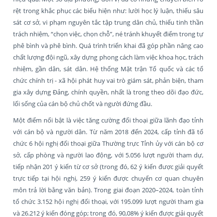
rệt trong khắc phục các biểu hiện như: lười học lý luận, thiếu sâu
sát cơ sở, vi phạm nguyên tắc tập trung dân chủ, thiếu tinh thần
trách nhiệm, “chọn việc, chọn chỗ”, né tránh khuyết điểm trong tự
phê bình và phê bình. Quá trình triển khai đã góp phần nâng cao
chất lượng đội ngũ, xây dựng phong cách làm việc khoa học, trách
nhiệm, gần dân, sát dân. Hệ thống Mặt trận Tổ quốc và các tổ
chức chính trị - xã hội phát huy vai trò giám sát, phản biện, tham
gia xây dựng Đảng, chính quyền, nhất là trong theo dõi đạo đức,
lối sống của cán bộ chủ chốt và người đứng đầu.
Một điểm nổi bật là việc tăng cường đối thoại giữa lãnh đạo tỉnh
với cán bộ và người dân. Từ năm 2018 đến 2024, cấp tỉnh đã tổ
chức 6 hội nghị đối thoại giữa Thường trực Tỉnh ủy với cán bộ cơ
sở, cấp phòng và người lao động, với 5.056 lượt người tham dự,
tiếp nhận 201 ý kiến từ cơ sở (trong đó, 62 ý kiến được giải quyết
trực tiếp tại hội nghị, 259 ý kiến được chuyển cơ quan chuyên
môn trả lời bằng văn bản). Trong giai đoạn 2020–2024, toàn tỉnh
tổ chức 3.152 hội nghị đối thoại, với 195.099 lượt người tham gia
và 26.212 ý kiến đóng góp; trong đó, 90,08% ý kiến được giải quyết