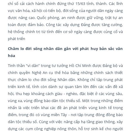
chỉ số cải cách hành chính đứng thứ 15/63 tỉnh, thành. Các lĩnh
vực văn hóa, xã hội có tiến bộ, đời sống của người dân ngày càng
được nâng cao. Quốc phòng, an ninh được giữ vững, trật tự an
toàn được đảm bảo. Công tác xây dựng Đảng được tăng cường,
hệ thống chính trị từ tỉnh đến cơ sở ngày càng được củng cố và
phát triển
Chăm lo đời sống nhân dân gắn với phát huy bản sắc văn
hóa
Tinh thần “vì dân” trong tư tưởng Hồ Chí Minh được Đảng bộ và
chính quyền Nghệ An cụ thể hóa bằng những chính sách thiết
thực chăm lo cho đời sống Nhân dân. Không chỉ tập trung phát
triển kinh tế, tỉnh còn dành sự quan tâm lớn đến các vấn đề xã
hội, thu hẹp khoảng cách giàu - nghèo, đặc biệt ở các vùng sâu,
vùng xa, vùng đồng bào dân tộc thiểu số. Một trong những điểm
nhấn là việc triển khai các đề án phát triển vùng kinh tế trọng
điểm, trong đó có vùng miền Tây - nơi tập trung đông đồng bào
dân tộc thiểu số. Cùng với việc nâng cấp hạ tầng giao thông, xây
dựng các cụm công nghiệp nông thôn, hỗ trợ sinh kế cho người