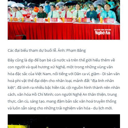
Các đại biểu tham dự buổi lễ. Ảnh: Phạm Bằng
Đây cũng là dịp để bạn bè cả nước và trên thế giới hiểu thêm về
con người và quê hương xứ Nghệ, một trong những vùng văn
hóa đặc sắc của Việt Nam, nổi tiếng với Dân ca ví, giặm - Di sản văn
hoá phi vật thể đại diện cho nhân loại, mảnh đất "địa linh nhân
kiệt", đã sinh ra nhiều bậc hiền tài, cội nguồn hình thành nên nhân
cách, văn hóa Hồ Chí Minh; con người Nghệ An thân thiện, trung
thực, cần cù, sáng tạo, mang đậm bản sắc văn hoá truyền thống
và luôn sẵn sàng cho những trải nghiệm văn hóa - du lịch mới.