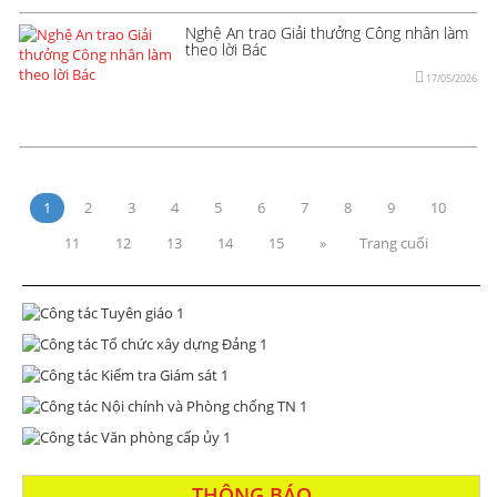
Nghệ An trao Giải thưởng Công nhân làm
theo lời Bác
17/05/2026
1
2
3
4
5
6
7
8
9
10
11
12
13
14
15
»
Trang cuối
THÔNG BÁO