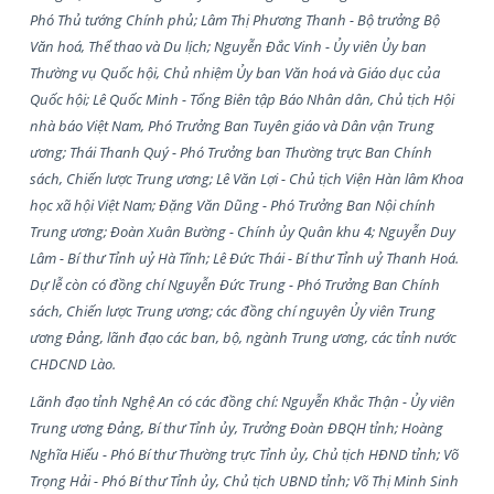
Phó Thủ tướng Chính phủ; Lâm Thị Phương Thanh - Bộ trưởng Bộ
Văn hoá, Thể thao và Du lịch; Nguyễn Đắc Vinh - Ủy viên Ủy ban
Thường vụ Quốc hội, Chủ nhiệm Ủy ban Văn hoá và Giáo dục của
Quốc hội; Lê Quốc Minh - Tổng Biên tập Báo Nhân dân, Chủ tịch Hội
nhà báo Việt Nam, Phó Trưởng Ban Tuyên giáo và Dân vận Trung
ương; Thái Thanh Quý - Phó Trưởng ban Thường trực Ban Chính
sách, Chiến lược Trung ương; Lê Văn Lợi - Chủ tịch Viện Hàn lâm Khoa
học xã hội Việt Nam; Đặng Văn Dũng - Phó Trưởng Ban Nội chính
Trung ương; Đoàn Xuân Bường - Chính ủy Quân khu 4; Nguyễn Duy
Lâm - Bí thư Tỉnh uỷ Hà Tĩnh; Lê Đức Thái - Bí thư Tỉnh uỷ Thanh Hoá.
Dự lễ còn có đồng chí Nguyễn Đức Trung - Phó Trưởng Ban Chính
sách, Chiến lược Trung ương; các đồng chí nguyên Ủy viên Trung
ương Đảng, lãnh đạo các ban, bộ, ngành Trung ươ
ng, các tỉnh nước
CHDCND Lào.
Lãnh đạo tỉnh Nghệ An có các đồng chí: Nguyễn Khắc Thận - Ủy viên
Trung ương Đảng, Bí thư Tỉnh ủy, Trưởng Đoàn ĐBQH tỉnh; Hoàng
Nghĩa Hiếu - Phó Bí thư Thường trực Tỉnh ủy, Chủ tịch HĐND tỉnh; Võ
Trọng Hải - Phó Bí thư Tỉnh ủy, Chủ tịch UBND tỉnh; Võ Thị Minh Sinh