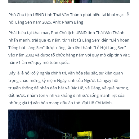
Phó Chủ tịch UBND tỉnh Thái Văn Thành phát biểu tại khai mạc Lễ
hội Làng Sen năm 2026. Ảnh: Phạm Bằng
Phát biểu tại khai mạc, Phó Chủ tịch UBND tỉnh Thái Văn Thành
nhấn mạnh, trải qua 45 năm, từ “Hát từ Làng Sen” đến “Liên hoan
Tiếng hát Làng Sen” được nâng tầm lên thành “Lễ Hội Làng Sen”
vào năm 2002 và được tổ chức hàng năm với quy mô cấp tỉnh và 5
năm/1 lần với quy mô toàn quốc.
Đây là lễ hội có ý nghĩa chính trị, văn hóa sâu sắc, sự kiện quan
trọng chào mừng kỷ niệm Ngày sinh của Người; Là ngày hội
truyền thống để nhân dân hát về Bác Hồ, về Đảng, về quê hương,
đất nước, nhằm tôn vinh và khẳng định sức sống mãnh liệt của
những giá trị văn hóa mang dấu ấn thời đại Hồ Chí Minh.