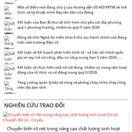
Một số điểm mới đáng chú ý của Hướng dẫn 05-HD/VPTW về thể
thức và kỹ thuật trình bày văn bản của Đảng
Kết luận của Ban Bí thư về tình hình chủ yếu các địa phương
quý I, phương hướng, nhiệm vụ quý II năm 2026
Đảng bộ tỉnh Nghệ An triển khai 4 thủ tục hành chính của Đảng
trên môi trường điện tử
Kết luận về Kế hoạch phát triển kinh tế - xã hội, tài chính quốc
gia và vay, trả nợ công, đầu tư công trung hạn 5 năm 2026 -
2030 gắn với thực hiện mục tiêu phấn đấu tăng trưởng "2 con
số"
Kết luận về thực hiện một số nội dung, nhiệm vụ trọng tâm hoạt
động của tổ chức cơ sở đảng trong quý II/2026
Tăng cường quản lý bảo vệ rừng và phòng cháy chữa cháy rừng
trên địa bàn tỉnh
NGHIÊN CỨU TRAO ĐỔI
Chuyển biến rõ nét trong nâng cao chất lượng sinh hoạt