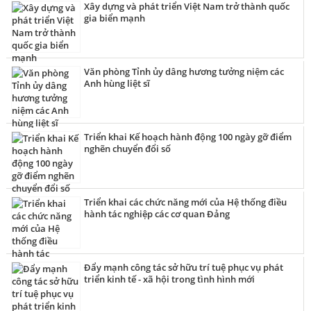
hoạch hành động 100 ngày xử lý các điểm nghẽn về chuyển
Xây dựng và phát triển Việt Nam trở thành quốc
đổi số trên địa bàn tỉnh (Kế hoạch số 02-KH/BCĐ ngày
gia biển mạnh
02/8/2026), nhằm tạo chuyển biến mạnh mẽ, thực chất
trong công tác chuyển đổi số của toàn hệ thống chính trị.
Văn phòng Tỉnh ủy dâng hương tưởng niệm các
Anh hùng liệt sĩ
Triển khai Kế hoạch hành động 100 ngày gỡ điểm
nghẽn chuyển đổi số
Triển khai các chức năng mới của Hệ thống điều
hành tác nghiệp các cơ quan Đảng
Đẩy mạnh công tác sở hữu trí tuệ phục vụ phát
triển kinh tế - xã hội trong tình hình mới