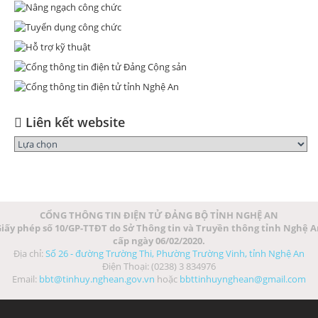
Liên kết website
CỔNG THÔNG TIN ĐIỆN TỬ ĐẢNG BỘ TỈNH NGHỆ AN
iấy phép số 10/GP-TTĐT do Sở Thông tin và Truyền thông tỉnh Nghệ 
cấp ngày 06/02/2020.
Địa chỉ:
Số 26 - đường Trường Thi, Phường Trường Vinh, tỉnh Nghệ An
Điện Thoại: (0238) 3 834976
Email:
bbt@tinhuy.nghean.gov.vn
hoặc
bbttinhuynghean@gmail.com