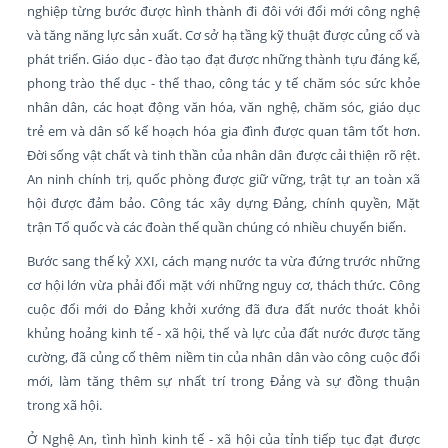
nghiệp từng bước được hình thành đi đôi với đổi mới công nghệ
và tăng năng lực sản xuất. Cơ sở hạ tầng kỹ thuật được củng cố và
phát triển. Giáo dục - đào tạo đạt được những thành tựu đáng kể,
phong trào thể dục - thể thao, công tác y tế chăm sóc sức khỏe
nhân dân, các hoạt động văn hóa, văn nghệ, chăm sóc, giáo dục
trẻ em và dân số kế hoạch hóa gia đình được quan tâm tốt hơn.
Đời sống vật chất và tinh thần của nhân dân được cải thiện rõ rệt.
An ninh chính trị, quốc phòng được giữ vững, trật tự an toàn xã
hội được đảm bảo. Công tác xây dựng Đảng, chính quyền, Mặt
trận Tổ quốc và các đoàn thể quần chúng có nhiều chuyển biến.
Bước sang thế kỷ XXI, cách mạng nước ta vừa đứng trước những
cơ hội lớn vừa phải đối mặt với những nguy cơ, thách thức. Công
cuộc đổi mới do Đảng khởi xướng đã đưa đất nước thoát khỏi
khủng hoảng kinh tế - xã hội, thế và lực của đất nước được tăng
cường, đã củng cố thêm niềm tin của nhân dân vào công cuộc đổi
mới, làm tăng thêm sự nhất trí trong Đảng và sự đồng thuận
trong xã hội.
Ở Nghệ An, tình hình kinh tế - xã hội của tỉnh tiếp tục đạt được