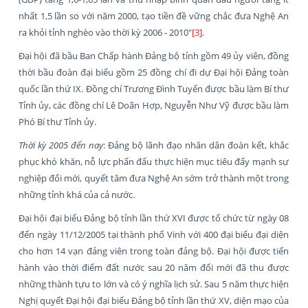
nhất 1,5 lần so với năm 2000, tạo tiền đề vững chắc đưa Nghệ An
ra khỏi tỉnh nghèo vào thời kỳ 2006 - 2010"
[3]
.
Đại hội đã bầu Ban Chấp hành Đảng bộ tỉnh gồm 49 ủy viên, đồng
thời bầu đoàn đại biểu gồm 25 đồng chí đi dự Đại hội Đảng toàn
quốc lần thứ IX. Đồng chí Trương Đình Tuyển được bầu làm Bí thư
Tỉnh ủy, các đồng chí Lê Doãn Hợp, Nguyễn Như Vỹ được bầu làm
Phó Bí thư Tỉnh ủy.
Thời kỳ 2005 đến nay
: Đảng bộ lãnh đạo nhân dân đoàn kết, khắc
phục khó khăn, nỗ lực phấn đấu thực hiện mục tiêu đẩy mạnh sự
nghiệp đổi mới, quyết tâm đưa Nghệ An sớm trở thành một trong
những tỉnh khá của cả nước.
Đại hội đại biểu Đảng bộ tỉnh lần thứ XVI được tổ chức từ ngày 08
đến ngày 11/12/2005 tại thành phố Vinh với 400 đại biểu đại diện
cho hơn 14 vạn đảng viên trong toàn đảng bộ. Đại hội được tiến
hành vào thời điểm đất nước sau 20 năm đổi mới đã thu được
những thành tựu to lớn và có ý nghĩa lịch sử. Sau 5 năm thực hiện
Nghị quyết Đại hội đại biểu Đảng bộ tỉnh lần thứ XV, diện mạo của