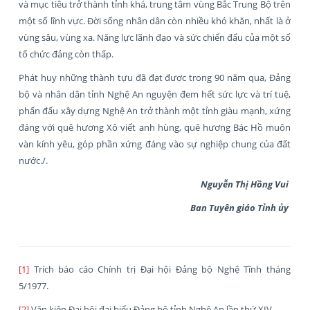
và mục tiêu trở thành tỉnh khá, trung tâm vùng Bắc Trung Bộ trên
một số lĩnh vực. Đời sống nhân dân còn nhiều khó khăn, nhất là ở
vùng sâu, vùng xa. Năng lực lãnh đạo và sức chiến đấu của một số
tổ chức đảng còn thấp.
Phát huy những thành tựu đã đạt được trong 90 năm qua, Đảng
bộ và nhân dân tỉnh Nghệ An nguyện đem hết sức lực và trí tuệ,
phấn đấu xây dựng Nghệ An trở thành một tỉnh giàu mạnh, xứng
đáng với quê hương Xô viết anh hùng, quê hương Bác Hồ muôn
vàn kính yêu, góp phần xứng đáng vào sự nghiệp chung của đất
nước./.
Nguyễn Thị Hồng Vui
Ban Tuyên giáo Tỉnh ủy
[1]
Trích báo cáo Chính trị Đại hội Đảng bộ Nghệ Tĩnh tháng
5/1977.
[2]
Văn kiện Đại hội đại biểu Đảng bộ tỉnh Nghệ An lần thứ XIV.