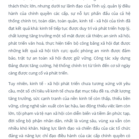
thách thức lớn, nhưng dưới sự lãnh đạo của Tỉnh uỷ, quản lý điều
hành của chính quyền các cấp, sự nỗ lực phấn đấu của cả hệ
thống chính trị, toàn dân, toàn quân, kinh tế - xã hội của tỉnh đã
đạt kết quả khá: kinh tế tiếp tục được duy trì và phát triển hợp lý,
chất lượng tăng trưởng một số mặt được cải thiện; an sinh xã hội,
phát triển văn hoá, thực hiện tiến bộ công bằng xã hội đạt được
những kết quả xã hội tích cực; quốc phòng an ninh được đảm
bảo, trật tự an toàn xã hội được giữ vững. Công tác xây dựng
Đảng được tăng cường, hệ thống chính trị từ tỉnh đến cơ sở ngày
càng được cung cố và phát triển.
Tuy nhiên, kinh tế - xã hội phát triển chưa tương xứng với yêu
cầu, một số chỉ tiêu về kinh tế chưa đạt mục tiêu đề ra, chất lượng
tăng trưởng, sức cạnh tranh của nền kinh tế còn thấp, thiếu bền
vững, công nghệ sản xuất còn lạc hậu, lao động thiếu việc làm còn
lớn, tội phạm và tệ nạn xã hội còn diễn biến và tiềm ấn phức tạp,
đời sống bộ phận nhân dân, nhất là vùng sâu, vùng xa vẫn còn
nhiều khó khăn. Năng lực lãnh đạo và chiến đấu của các tổ chức
đảng và năng lực chỉ đạo điều hành của các cấp chính quyền có