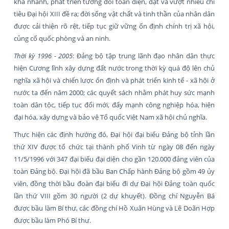
khá nhanh, phát triển tương đối toàn diện, đạt và vượt nhiều chỉ
tiêu Đại hội XIII đề ra; đời sống vật chất và tinh thần của nhân dân
được cải thiện rõ rệt, tiếp tục giữ vững ổn định chính trị xã hội,
củng cố quốc phòng và an ninh.
Thời kỳ 1996 - 2005
: Đảng bộ tập trung lãnh đạo nhân dân thực
hiện Cương lĩnh xây dựng đất nước trong thời kỳ quá độ lên chủ
nghĩa xã hội và chiến lược ổn định và phát triển kinh tế - xã hội ở
nước ta đến năm 2000; các quyết sách nhằm phát huy sức mạnh
toàn dân tộc, tiếp tục đổi mới, đẩy mạnh công nghiệp hóa, hiện
đại hóa, xây dựng và bảo vệ Tổ quốc Việt Nam xã hội chủ nghĩa.
Thực hiện các định hướng đó, Đại hội đại biểu Đảng bộ tỉnh lần
thứ XIV được tổ chức tại thành phố Vinh từ ngày 08 đến ngày
11/5/1996 với 347 đại biểu đại diện cho gần 120.000 đảng viên của
toàn Đảng bộ. Đại hội đã bầu Ban Chấp hành Đảng bộ gồm 49 ủy
viên, đồng thời bầu đoàn đại biểu đi dự Đại hội Đảng toàn quốc
lần thứ VIII gồm 30 người (2 dự khuyết). Đồng chí Nguyễn Bá
được bầu làm Bí thư, các đồng chí Hồ Xuân Hùng và Lê Doãn Hợp
được bầu làm Phó Bí thư.