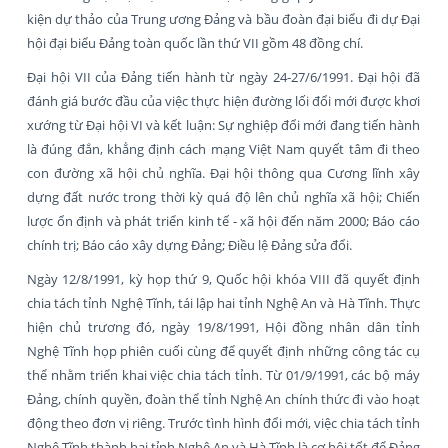
kiện dự thảo của Trung ương Đảng và bầu đoàn đại biểu đi dự Đại
hội đại biểu Đảng toàn quốc lần thứ VII gồm 48 đồng chí.
Đại hội VII của Đảng tiến hành từ ngày 24-27/6/1991. Đại hội đã
đánh giá bước đầu của việc thực hiện đường lối đổi mới được khơi
xướng từ Đại hội VI và kết luận: Sự nghiệp đổi mới đang tiến hành
là đúng đắn, khẳng định cách mạng Việt Nam quyết tâm đi theo
con đường xã hội chủ nghĩa. Đại hội thông qua Cương lĩnh xây
dựng đất nước trong thời kỳ quá độ lên chủ nghĩa xã hội; Chiến
lược ổn định và phát triển kinh tế - xã hội đến năm 2000; Báo cáo
chính trị; Báo cáo xây dựng Đảng; Điều lệ Đảng sửa đổi.
Ngày 12/8/1991, kỳ họp thứ 9, Quốc hội khóa VIII đã quyết định
chia tách tỉnh Nghệ Tĩnh, tái lập hai tỉnh Nghệ An và Hà Tĩnh. Thực
hiện chủ trương đó, ngày 19/8/1991, Hội đồng nhân dân tỉnh
Nghệ Tĩnh họp phiên cuối cùng để quyết định những công tác cụ
thể nhằm triển khai việc chia tách tỉnh. Từ 01/9/1991, các bộ máy
Đảng, chính quyền, đoàn thể tỉnh Nghệ An chính thức đi vào hoạt
động theo đơn vị riêng. Trước tình hình đổi mới, việc chia tách tỉnh
Nghệ Tĩnh thành hai tỉnh Nghệ An và Hà Tĩnh là cơ hội tốt để Đảng