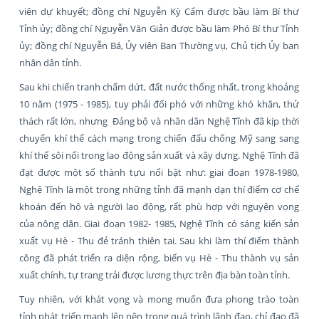
viên dự khuyết; đồng chí Nguyễn Kỳ Cẩm được bầu làm Bí thư
Tỉnh ủy; đồng chí Nguyễn Văn Giản được bầu làm Phó Bí thư Tỉnh
ủy; đồng chí Nguyễn Bá, Ủy viên Ban Thường vụ, Chủ tịch Ủy ban
nhân dân tỉnh.
Sau khi chiến tranh chấm dứt, đất nước thống nhất, trong khoảng
10 năm (1975 - 1985), tuy phải đối phó với những khó khăn, thử
thách rất lớn, nhưng Đảng bộ và nhân dân Nghệ Tĩnh đã kịp thời
chuyển khí thế cách mạng trong chiến đấu chống Mỹ sang sang
khí thế sôi nổi trong lao động sản xuất và xây dựng. Nghệ Tĩnh đã
đạt được một số thành tựu nổi bật như: giai đoạn 1978-1980,
Nghệ Tĩnh là một trong những tỉnh đã mạnh dạn thí điểm cơ chế
khoán đến hộ và người lao động, rất phù hợp với nguyện vọng
của nông dân. Giai đoạn 1982- 1985, Nghệ Tĩnh có sáng kiến sản
xuất vụ Hè - Thu đẻ tránh thiên tai. Sau khi làm thí điểm thành
công đã phát triển ra diện rộng, biến vụ Hè - Thu thành vụ sản
xuất chính, tự trang trải được lương thực trên địa bàn toàn tỉnh.
Tuy nhiên, với khát vọng và mong muốn đưa phong trào toàn
tỉnh phát triển mạnh lên nên trong quá trình lãnh đạo, chỉ đạo đã