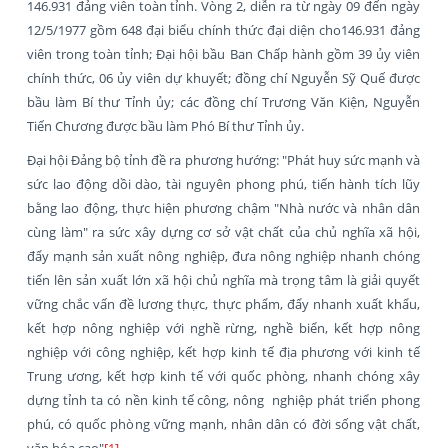
146.931 đảng viên toàn tỉnh. Vòng 2, diễn ra từ ngày 09 đến ngày
12/5/1977 gồm 648 đại biểu chính thức đại diện cho146.931 đảng
viên trong toàn tỉnh; Đại hội bầu Ban Chấp hành gồm 39 ủy viên
chính thức, 06 ủy viên dự khuyết; đồng chí Nguyễn Sỹ Quế được
bầu làm Bí thư Tỉnh ủy; các đồng chí Trương Văn Kiện, Nguyễn
Tiến Chương được bầu làm Phó Bí thư Tỉnh ủy.
Đại hội Đảng bộ tỉnh đề ra phương hướng: "Phát huy sức mạnh và
sức lao động dồi dào, tài nguyên phong phú, tiến hành tích lũy
bằng lao động, thực hiện phương chậm "Nhà nước và nhân dân
cùng làm" ra sức xây dựng cơ sở vật chất của chủ nghĩa xã hội,
đẩy mạnh sản xuất nông nghiệp, đưa nông nghiệp nhanh chóng
tiến lên sản xuất lớn xã hội chủ nghĩa mà trọng tâm là giải quyết
vững chắc vấn đề lương thực, thực phẩm, đẩy nhanh xuất khẩu,
kết hợp nông nghiệp với nghề rừng, nghề biển, kết hợp nông
nghiệp với công nghiệp, kết hợp kinh tế địa phương với kinh tế
Trung ương, kết hợp kinh tế với quốc phòng, nhanh chóng xây
dựng tỉnh ta có nền kinh tế công, nông nghiệp phát triển phong
phú, có quốc phòng vững mạnh, nhân dân có đời sống vật chất,
văn hóa cao"
[1]
.