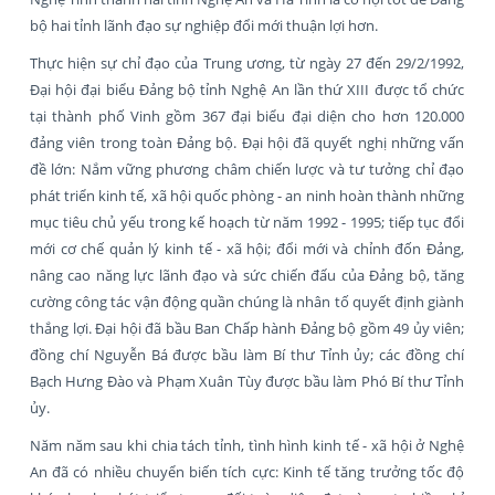
bộ hai tỉnh lãnh đạo sự nghiệp đổi mới thuận lợi hơn.
Thực hiện sự chỉ đạo của Trung ương, từ ngày 27 đến 29/2/1992,
Đại hội đại biểu Đảng bộ tỉnh Nghệ An lần thứ XIII được tổ chức
tại thành phố Vinh gồm 367 đại biểu đại diện cho hơn 120.000
đảng viên trong toàn Đảng bộ. Đại hội đã quyết nghị những vấn
đề lớn: Nắm vững phương châm chiến lược và tư tưởng chỉ đạo
phát triển kinh tế, xã hội quốc phòng - an ninh hoàn thành những
mục tiêu chủ yếu trong kế hoạch từ năm 1992 - 1995; tiếp tục đổi
mới cơ chế quản lý kinh tế - xã hội; đổi mới và chỉnh đốn Đảng,
nâng cao năng lực lãnh đạo và sức chiến đấu của Đảng bộ, tăng
cường công tác vận động quần chúng là nhân tố quyết định giành
thắng lợi. Đại hội đã bầu Ban Chấp hành Đảng bộ gồm 49 ủy viên;
đồng chí Nguyễn Bá được bầu làm Bí thư Tỉnh ủy; các đồng chí
Bạch Hưng Đào và Phạm Xuân Tùy được bầu làm Phó Bí thư Tỉnh
ủy.
Năm năm sau khi chia tách tỉnh, tình hình kinh tế - xã hội ở Nghệ
An đã có nhiều chuyển biến tích cực: Kinh tế tăng trưởng tốc độ