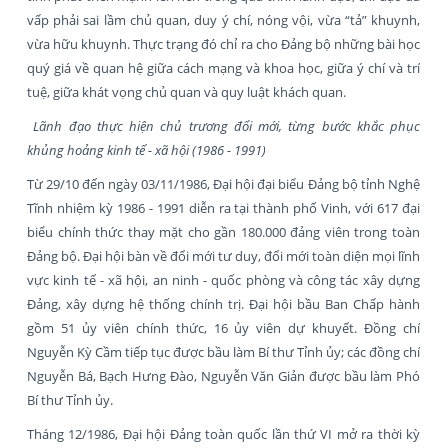
vấp phải sai lầm chủ quan, duy ý chí, nóng vội, vừa “tả” khuynh,
vừa hữu khuynh. Thực trạng đó chỉ ra cho Đảng bộ những bài học
quý giá về quan hệ giữa cách mạng và khoa học, giữa ý chí và trí
tuệ, giữa khát vọng chủ quan và quy luật khách quan.
Lãnh đạo thực hiện chủ trương đổi mới, từng bước khắc phục
khủng hoảng kinh tế - xã hội (1986 - 1991)
Từ 29/10 đến ngày 03/11/1986, Đại hội đại biểu Đảng bộ tỉnh Nghệ
Tĩnh nhiệm kỳ 1986 - 1991 diễn ra tại thành phố Vinh, với 617 đại
biểu chính thức thay mặt cho gần 180.000 đảng viên trong toàn
Đảng bộ. Đại hội bàn về đổi mới tư duy, đổi mới toàn diện mọi lĩnh
vực kinh tế - xã hội, an ninh - quốc phòng và công tác xây dựng
Đảng, xây dựng hệ thống chính trị. Đại hội bầu Ban Chấp hành
gồm 51 ủy viên chính thức, 16 ủy viên dự khuyết. Đồng chí
Nguyễn Kỳ Cầm tiếp tục được bầu làm Bí thư Tỉnh ủy; các đồng chí
Nguyễn Bá, Bạch Hưng Đào, Nguyễn Văn Giản được bầu làm Phó
Bí thư Tỉnh ủy.
Tháng 12/1986, Đại hội Đảng toàn quốc lần thứ VI mở ra thời kỳ