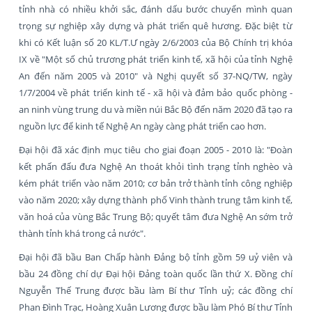
tỉnh nhà có nhiều khởi sắc, đánh dấu bước chuyển mình quan
trọng sự nghiệp xây dựng và phát triển quê hương. Đặc biệt từ
khi có Kết luận số 20 KL/T.Ư ngày 2/6/2003 của Bộ Chính trị khóa
IX về "Một số chủ trương phát triển kinh tế, xã hội của tỉnh Nghệ
An đến năm 2005 và 2010" và Nghị quyết số 37-NQ/TW, ngày
1/7/2004 về phát triển kinh tế - xã hội và đảm bảo quốc phòng -
an ninh vùng trung du và miền núi Bắc Bộ đến năm 2020 đã tạo ra
nguồn lực để kinh tế Nghệ An ngày càng phát triển cao hơn.
Đại hội đã xác định mục tiêu cho giai đoạn 2005 - 2010 là: "Đoàn
kết phấn đấu đưa Nghệ An thoát khỏi tình trạng tỉnh nghèo và
kém phát triển vào năm 2010; cơ bản trở thành tỉnh công nghiệp
vào năm 2020; xây dựng thành phố Vinh thành trung tâm kinh tế,
văn hoá của vùng Bắc Trung Bộ; quyết tâm đưa Nghệ An sớm trở
thành tỉnh khá trong cả nước".
Đại hội đã bầu Ban Chấp hành Đảng bộ tỉnh gồm 59 uỷ viên và
bầu 24 đồng chí dự Đại hội Đảng toàn quốc lần thứ X. Đồng chí
Nguyễn Thế Trung được bầu làm Bí thư Tỉnh uỷ; các đồng chí
Phan Đình Trạc, Hoàng Xuân Lương được bầu làm Phó Bí thư Tỉnh