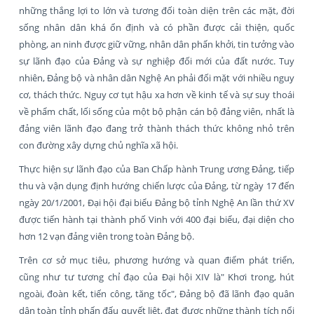
những thắng lợi to lớn và tương đối toàn diện trên các mặt, đời
sống nhân dân khá ổn định và có phần được cải thiện, quốc
phòng, an ninh được giữ vững, nhân dân phấn khởi, tin tưởng vào
sự lãnh đạo của Đảng và sự nghiệp đối mới của đất nước. Tuy
nhiên, Đảng bộ và nhân dân Nghệ An phải đối mặt với nhiều nguy
cơ, thách thức. Nguy cơ tụt hậu xa hơn về kinh tế và sự suy thoái
về phẩm chất, lối sống của một bộ phận cán bộ đảng viên, nhất là
đảng viên lãnh đạo đang trở thành thách thức không nhỏ trên
con đường xây dựng chủ nghĩa xã hội.
Thực hiện sự lãnh đạo của Ban Chấp hành Trung ương Đảng, tiếp
thu và vận dụng định hướng chiến lược của Đảng, từ ngày 17 đến
ngày 20/1/2001, Đại hội đại biểu Đảng bộ tỉnh Nghệ An lần thứ XV
được tiến hành tại thành phố Vinh với 400 đại biểu, đại diện cho
hơn 12 vạn đảng viên trong toàn Đảng bộ.
Trên cơ sở mục tiêu, phương hướng và quan điểm phát triển,
cũng như tư tương chỉ đạo của Đại hội XIV là" Khơi trong, hút
ngoài, đoàn kết, tiến công, tăng tốc", Đảng bộ đã lãnh đạo quân
dân toàn tỉnh phấn đấu quyết liệt, đạt được những thành tích nổi