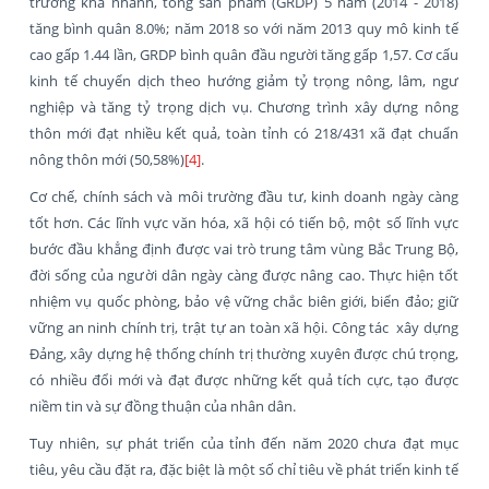
trưởng khá nhanh, tổng sản phẩm (GRDP) 5 năm (2014 - 2018)
tăng bình quân 8.0%; năm 2018 so với năm 2013 quy mô kinh tế
cao gấp 1.44 lần, GRDP bình quân đầu người tăng gấp 1,57. Cơ cấu
kinh tế chuyển dịch theo hướng giảm tỷ trọng nông, lâm, ngư
nghiệp và tăng tỷ trọng dịch vụ. Chương trình xây dựng nông
thôn mới đạt nhiều kết quả, toàn tỉnh có 218/431 xã đạt chuẩn
nông thôn mới (50,58%)
[4]
.
Cơ chế, chính sách và môi trường đầu tư, kinh doanh ngày càng
tốt hơn. Các lĩnh vực văn hóa, xã hội có tiến bộ, một số lĩnh vực
bước đầu khẳng định được vai trò trung tâm vùng Bắc Trung Bộ,
đời sống của người dân ngày càng được nâng cao. Thực hiện tốt
nhiệm vụ quốc phòng, bảo vệ vững chắc biên giới, biển đảo; giữ
vững an ninh chính trị, trật tự an toàn xã hội. Công tác xây dựng
Đảng, xây dựng hệ thống chính trị thường xuyên được chú trọng,
có nhiều đổi mới và đạt được những kết quả tích cực, tạo được
niềm tin và sự đồng thuận của nhân dân.
Tuy nhiên, sự phát triển của tỉnh đến năm 2020 chưa đạt mục
tiêu, yêu cầu đặt ra, đặc biệt là một số chỉ tiêu về phát triển kinh tế