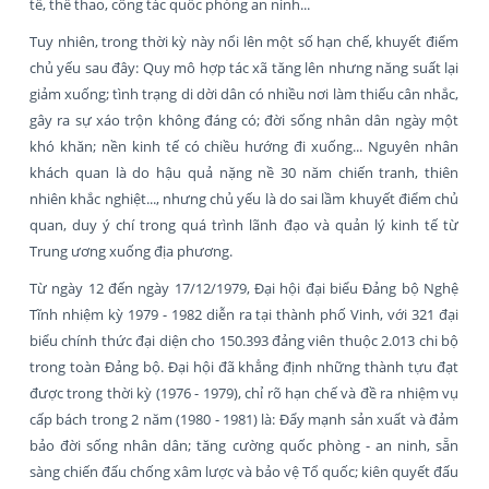
tế, thể thao, công tác quốc phòng an ninh...
Tuy nhiên, trong thời kỳ này nổi lên một số hạn chế, khuyết điểm
chủ yếu sau đây: Quy mô hợp tác xã tăng lên nhưng năng suất lại
giảm xuống; tình trạng di dời dân có nhiều nơi làm thiếu cân nhắc,
gây ra sự xáo trộn không đáng có; đời sống nhân dân ngày một
khó khăn; nền kinh tế có chiều hướng đi xuống... Nguyên nhân
khách quan là do hậu quả nặng nề 30 năm chiến tranh, thiên
nhiên khắc nghiệt..., nhưng chủ yếu là do sai lầm khuyết điểm chủ
quan, duy ý chí trong quá trình lãnh đạo và quản lý kinh tế từ
Trung ương xuống địa phương.
Từ ngày 12 đến ngày 17/12/1979, Đại hội đại biểu Đảng bộ Nghệ
Tĩnh nhiệm kỳ 1979 - 1982 diễn ra tại thành phố Vinh, với 321 đại
biểu chính thức đại diện cho 150.393 đảng viên thuộc 2.013 chi bộ
trong toàn Đảng bộ. Đại hội đã khẳng định những thành tựu đạt
được trong thời kỳ (1976 - 1979), chỉ rõ hạn chế và đề ra nhiệm vụ
cấp bách trong 2 năm (1980 - 1981) là: Đẩy mạnh sản xuất và đảm
bảo đời sống nhân dân; tăng cường quốc phòng - an ninh, sẵn
sàng chiến đấu chống xâm lược và bảo vệ Tổ quốc; kiên quyết đấu