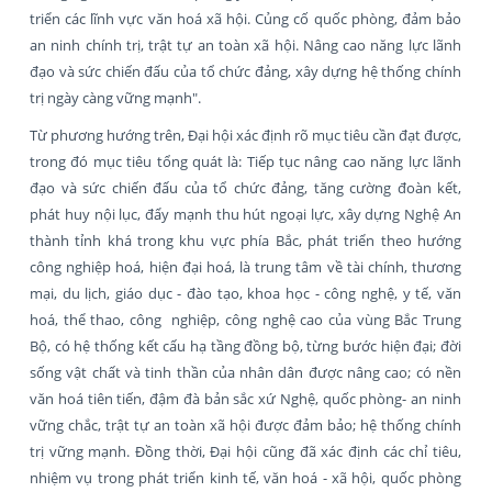
triển các lĩnh vực văn hoá xã hội. Củng cố quốc phòng, đảm bảo
an ninh chính trị, trật tự an toàn xã hội. Nâng cao năng lực lãnh
đạo và sức chiến đấu của tổ chức đảng, xây dựng hệ thống chính
trị ngày càng vững mạnh".
Từ phương hướng trên, Đại hội xác định rõ mục tiêu cần đạt được,
trong đó mục tiêu tổng quát là: Tiếp tục nâng cao năng lực lãnh
đạo và sức chiến đấu của tổ chức đảng, tăng cường đoàn kết,
phát huy nội lục, đẩy mạnh thu hút ngoại lực, xây dựng Nghệ An
thành tỉnh khá trong khu vực phía Bắc, phát triển theo hướng
công nghiệp hoá, hiện đại hoá, là trung tâm về tài chính, thương
mại, du lịch, giáo dục - đào tạo, khoa học - công nghệ, y tế, văn
hoá, thể thao, công nghiệp, công nghệ cao của vùng Bắc Trung
Bộ, có hệ thống kết cấu hạ tầng đồng bộ, từng bước hiện đại; đời
sống vật chất và tinh thần của nhân dân được nâng cao; có nền
văn hoá tiên tiến, đậm đà bản sắc xứ Nghệ, quốc phòng- an ninh
vững chắc, trật tự an toàn xã hội được đảm bảo; hệ thống chính
trị vững mạnh. Đồng thời, Đại hội cũng đã xác định các chỉ tiêu,
nhiệm vụ trong phát triển kinh tế, văn hoá - xã hội, quốc phòng