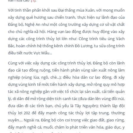
Với tinh thần phấn khởi sau Đại thắng mùa Xuân, với mong muốn
xây dựng quê hương sau chiến tranh, thực hiện sự lãnh đạo của
Đảng bộ, Nghệ An như một công trường xây dựng cơ sở vật chất
cho chủ nghĩa xã hội. Hàng vạn lao động được huy động vào xây
dựng các công trình thủy lợi lớn như: Công trình tiêu úng Vách
Bắc, hoàn chỉnh hệ thống kênh chính Đô Lương, tu sửa công trình
điều tiết nước Vực Mấu...
Cùng với việc xây dựng các công trình thủy lợi, Đảng bộ còn lãnh
đạo cải tạo đồng ruộng, tiến hành phân vùng sản xuất nông lâm
nghiệp (vùng lúa, ngô, chè...); điều hòa dân cư lao động, đi xây
dựng vùng kinh tế mới; tiến hành xây dựng, mở rộng quy mô hợp
tác xã nông nghiệp gắn với việc tổ chức lại sản xuất, cải tiến quản
lý, di dân để mở rộng diện tích canh tác (đưa dân lên vùng đồi núi,
đưa dân đi các tỉnh bạn, chủ yếu là Tây Nguyên); thành lập đội
thủy lợi 202 để đẩy mạnh công tác thủy lợi tập trung, thường
xuyên.... Ngoài ra, Đảng bộ còn coi trọng việc giao đất, giao rừng,
đẩy mạnh nghề cá, muối, chăm lo phát triển văn hóa, giáo dục, y