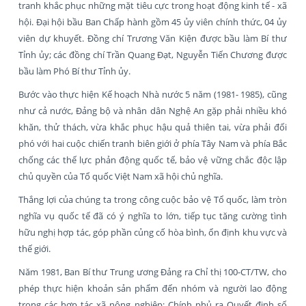
tranh khắc phục những mặt tiêu cực trong hoạt động kinh tế - xã
hội. Đại hội bầu Ban Chấp hành gồm 45 ủy viên chính thức, 04 ủy
viên dự khuyết. Đồng chí Trương Văn Kiện được bầu làm Bí thư
Tỉnh ủy; các đồng chí Trần Quang Đạt, Nguyễn Tiến Chương được
bầu làm Phó Bí thư Tỉnh ủy.
Bước vào thực hiện Kế hoạch Nhà nước 5 năm (1981- 1985), cũng
như cả nước, Đảng bộ và nhân dân Nghệ An gặp phải nhiều khó
khăn, thử thách, vừa khắc phục hậu quả thiên tai, vừa phải đối
phó với hai cuộc chiến tranh biên giới ở phía Tây Nam và phía Bắc
chống các thế lực phản động quốc tế, bảo vệ vững chắc độc lập
chủ quyền của Tổ quốc Việt Nam xã hội chủ nghĩa.
Thắng lợi của chúng ta trong công cuộc bảo vệ Tổ quốc, làm tròn
nghĩa vụ quốc tế đã có ý nghĩa to lớn, tiếp tục tăng cường tình
hữu nghị hợp tác, góp phần củng cố hòa bình, ổn định khu vực và
thế giới.
Năm 1981, Ban Bí thư Trung ương Đảng ra Chỉ thị 100-CT/TW, cho
phép thực hiện khoản sản phẩm đến nhóm và người lao động
trong các hợp tác xã nông nghiệp; Chính phủ ra Quyết định số