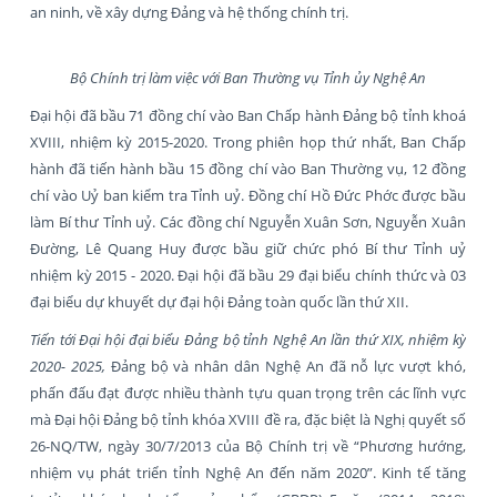
an ninh, về xây dựng Đảng và hệ thống chính trị.
Bộ Chính trị làm việc với Ban Thường vụ Tỉnh ủy Nghệ An
Đại hội đã bầu 71 đồng chí vào Ban Chấp hành Đảng bộ tỉnh khoá
XVIII, nhiệm kỳ 2015-2020. Trong phiên họp thứ nhất, Ban Chấp
hành đã tiến hành bầu 15 đồng chí vào Ban Thường vụ, 12 đồng
chí vào Uỷ ban kiểm tra Tỉnh uỷ. Đồng chí Hồ Đức Phớc được bầu
làm Bí thư Tỉnh uỷ. Các đồng chí Nguyễn Xuân Sơn, Nguyễn Xuân
Đường, Lê Quang Huy được bầu giữ chức phó Bí thư Tỉnh uỷ
nhiệm kỳ 2015 - 2020. Đại hội đã bầu 29 đại biểu chính thức và 03
đại biểu dự khuyết dự đại hội Đảng toàn quốc lần thứ XII.
T
iến tới Đại hội đại biểu Đảng bộ tỉnh Nghệ An lần thứ XIX, nhiệm kỳ
2020- 2025,
Đảng bộ và nhân dân Nghệ An đã nỗ lực vượt khó,
phấn đấu đạt được nhiều thành tựu quan trọng trên các lĩnh vực
mà Đại hội Đảng bộ tỉnh khóa XVIII đề ra, đặc biệt là Nghị quyết số
26-NQ/TW, ngày 30/7/2013 của Bộ Chính trị về “Phương hướng,
nhiệm vụ phát triển tỉnh Nghệ An đến năm 2020”. Kinh tế tăng