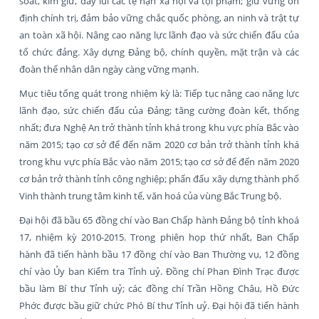
soát, kìm giữ, đẩy lùi các tệ nạn xã hội và tội phạm; giữ vững ổn
định chính trị, đảm bảo vững chắc quốc phòng, an ninh và trật tự
an toàn xã hội. Nâng cao năng lực lãnh đạo và sức chiến đấu của
tổ chức đảng. Xây dựng Đảng bộ, chính quyền, mặt trận và các
đoàn thể nhân dân ngày càng vững mạnh.
Mục tiêu tổng quát trong nhiệm kỳ là: Tiếp tục nâng cao năng lực
lãnh đạo, sức chiến đấu của Đảng; tăng cường đoàn kết, thống
nhất; đưa Nghệ An trở thành tỉnh khá trong khu vực phía Bắc vào
năm 2015; tạo cơ sở để đến năm 2020 cơ bản trở thành tỉnh khá
trong khu vực phía Bắc vào năm 2015; tạo cơ sở để đến năm 2020
cơ bản trở thành tỉnh công nghiệp; phấn đấu xây dựng thành phố
Vinh thành trung tâm kinh tế, văn hoá của vùng Bắc Trung bộ.
Đại hội đã bầu 65 đồng chí vào Ban Chấp hành Đảng bộ tỉnh khoá
17, nhiệm kỳ 2010-2015. Trong phiên họp thứ nhất, Ban Chấp
hành đã tiến hành bầu 17 đồng chí vào Ban Thường vụ, 12 đồng
chí vào Ủy ban Kiểm tra Tỉnh uỷ. Đồng chí Phan Đình Trạc được
bầu làm Bí thư Tỉnh uỷ; các đồng chí Trần Hồng Châu, Hồ Đức
Phớc được bầu giữ chức Phó Bí thư Tỉnh uỷ. Đại hội đã tiến hành