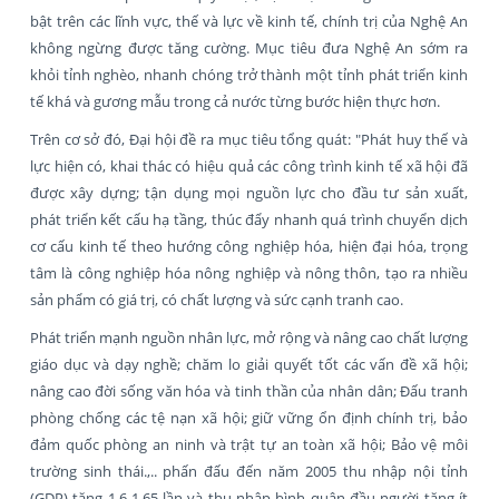
bật trên các lĩnh vực, thế và lực về kinh tế, chính trị của Nghệ An
không ngừng được tăng cường. Mục tiêu đưa Nghệ An sớm ra
khỏi tỉnh nghèo, nhanh chóng trở thành một tỉnh phát triển kinh
tế khá và gương mẫu trong cả nước từng bước hiện thực hơn.
Trên cơ sở đó, Đại hội đề ra mục tiêu tổng quát: "Phát huy thế và
lực hiện có, khai thác có hiệu quả các công trình kinh tế xã hội đã
được xây dựng; tận dụng mọi nguồn lực cho đầu tư sản xuất,
phát triển kết cấu hạ tầng, thúc đẩy nhanh quá trình chuyển dịch
cơ cấu kinh tế theo hướng công nghiệp hóa, hiện đại hóa, trọng
tâm là công nghiệp hóa nông nghiệp và nông thôn, tạo ra nhiều
sản phẩm có giá trị, có chất lượng và sức cạnh tranh cao.
Phát triển mạnh nguồn nhân lực, mở rộng và nâng cao chất lượng
giáo dục và dạy nghề; chăm lo giải quyết tốt các vấn đề xã hội;
nâng cao đời sống văn hóa và tinh thần của nhân dân; Đấu tranh
phòng chống các tệ nạn xã hội; giữ vững ổn định chính trị, bảo
đảm quốc phòng an ninh và trật tự an toàn xã hội; Bảo vệ môi
trường sinh thái.,.. phấn đấu đến năm 2005 thu nhập nội tỉnh
(GDP) tăng 1,6-1,65 lần và thu nhập bình quân đầu người tăng ít