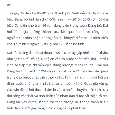
uỷ.
Từ ngày 15 đến 17/10/2010, tại thành phố Vinh diễn ra Đại hội đại
biểu Đảng bộ tỉnh lần thứ XVII, nhiệm kỳ 2010 - 2015 với 450 đại
biểu đại diện cho trên 16 vạn đảng viên trong toàn Đảng bộ. Đại
hội đánh giá những thành tựu, kết quả đạt được cũng như
nghiêm túc nhìn nhận những tồn tại, khuyết điểm sau 5 năm triển
khai thực hiện Nghị quyết Đại hội XVI Đảng bộ tỉnh.
Đại hội khẳng định: Giai đoạn 2005 - 2010 tuy gặp nhiều khó khăn,
nhưng kinh tế - xã hội Nghệ An vẫn có bước phát triển khá. Cơ cấu
kinh tế tiếp tục chuyển dịch đúng hướng; 21/28 chỉ tiêu Đại hội
Đảng bộ tỉnh lần thứ XVI đề ra đã đạt và vượt, tạo tiền đề quan
trọng cho bước phát triển thời kỳ tới. Tình hình chính trị xã hội ổn
định, quốc phòng an ninh, trật tự an toàn xã hội được giữ vững.
Các vấn đề xã hội được chăm lo và có nhiều chuyển biến tích cực;
đời sống vật chất và tinh thần của nhân dân được cải thiện rõ rệt.
Công tác xây dựng Đảng được tăng cường, hệ thống chính trị từ
tỉnh đến cơ sở ngày càng được củng cố và phát triển.