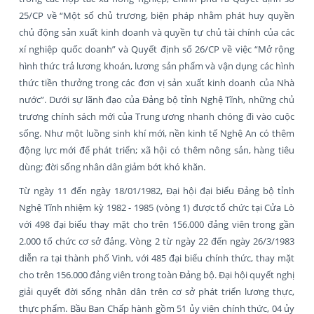
25/CP về “Một số chủ trương, biện pháp nhằm phát huy quyền
chủ động sản xuất kinh doanh và quyền tự chủ tài chính của các
xí nghiệp quốc doanh” và Quyết định số 26/CP về việc “Mở rộng
hình thức trả lương khoán, lương sản phẩm và vận dụng các hình
thức tiền thưởng trong các đơn vị sản xuất kinh doanh của Nhà
nước”. Dưới sự lãnh đạo của Đảng bộ tỉnh Nghệ Tĩnh, những chủ
trương chính sách mới của Trung ương nhanh chóng đi vào cuộc
sống. Như một luồng sinh khí mới, nền kinh tế Nghệ An có thêm
động lực mới để phát triển; xã hội có thêm nông sản, hàng tiêu
dùng; đời sống nhân dân giảm bớt khó khăn.
Từ ngày 11 đến ngày 18/01/1982, Đại hội đại biểu Đảng bộ tỉnh
Nghệ Tĩnh nhiệm kỳ 1982 - 1985 (vòng 1) được tổ chức tại Cửa Lò
với 498 đại biểu thay mặt cho trên 156.000 đảng viên trong gần
2.000 tổ chức cơ sở đảng. Vòng 2 từ ngày 22 đến ngày 26/3/1983
diễn ra tại thành phố Vinh, với 485 đại biểu chính thức, thay mặt
cho trên 156.000 đảng viên trong toàn Đảng bộ. Đại hội quyết nghị
giải quyết đời sống nhân dân trên cơ sở phát triển lương thực,
thực phẩm. Bầu Ban Chấp hành gồm 51 ủy viên chính thức, 04 ủy