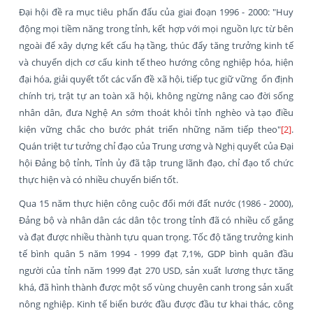
Đại hội đề ra mục tiêu phấn đấu của giai đoạn 1996 - 2000: "Huy
động mọi tiềm năng trong tỉnh, kết hợp với mọi nguồn lực từ bên
ngoài để xây dựng kết cấu hạ tầng, thúc đẩy tăng trưởng kinh tế
và chuyển dịch cơ cấu kinh tế theo hướng công nghiệp hóa, hiện
đại hóa, giải quyết tốt các vấn đề xã hội, tiếp tục giữ vững ổn định
chính trị, trật tự an toàn xã hội, không ngừng nâng cao đời sống
nhân dân, đưa Nghệ An sớm thoát khỏi tỉnh nghèo và tạo điều
kiện vững chắc cho bước phát triển những năm tiếp theo"
[2]
.
Quán triệt tư tưởng chỉ đạo của Trung ương và Nghị quyết của Đại
hội Đảng bộ tỉnh, Tỉnh ủy đã tập trung lãnh đạo, chỉ đạo tổ chức
thực hiện và có nhiều chuyển biến tốt.
Qua 15 năm thực hiện công cuộc đổi mới đất nước (1986 - 2000),
Đảng bộ và nhân dân các dân tộc trong tỉnh đã có nhiều cố gắng
và đạt được nhiều thành tựu quan trọng. Tốc độ tăng trưởng kinh
tế bình quân 5 năm 1994 - 1999 đạt 7,1%, GDP bình quân đầu
người của tỉnh năm 1999 đạt 270 USD, sản xuất lương thực tăng
khá, đã hình thành được một số vùng chuyên canh trong sản xuất
nông nghiệp. Kinh tế biển bước đầu được đầu tư khai thác, công