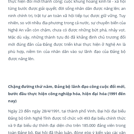
thực hiện đổi mới thành công; cuộc khung hoảng kinh tế - xã hội
từng bước được giải quyết; đời sống nhân dân được nâng lên; an
ninh chính trị, trật tự an toàn xã hội tiếp tục được giữ vững. Tuy
nhiên, so với nhều địa phương trong cả nước, sự chuyển biến của
Nghệ An vẫn còn chậm, chưa có được những bứt phá, nhảy vọt.
Mặc dù vậy, những thành tựu đó đã khẳng định chủ trương đổi
mới đúng đắn của Đảng được triển khai thực hiện ở Nghệ An là
phù hợp, niềm tin của nhân dân vào sự lãnh đạo của Đảng bộ
được nâng lên.
Chặng đường thứ năm, Đảng bộ lãnh đạo công cuộc đổi mới,
bước đầu thực hiện công nghiệp hóa, hiện đại hóa (1991 đến
nay)
Ngày 23 đến ngày 28/4/1991, tại thành phố Vinh, Đại hội đại biểu
Đảng bộ tỉnh Nghệ Tĩnh được tổ chức với 493 đại biểu chính thức
và 9 đại biểu dự thính đại diện cho trên 185.000 đảng viên trong
toàn Đảng bộ. Đại hội đã thảo luận, đóng góp ý kiến vào các văn