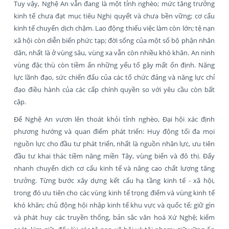
Tuy vậy, Nghệ An vẫn đang là một tỉnh nghèo; mức tăng trưởng
kinh tế chưa đạt mục tiêu Nghị quyết và chưa bền vững; cơ cấu
kinh tế chuyển dịch chậm. Lao động thiếu việc làm còn lớn; tệ nạn
xã hội còn diễn biến phức tạp; đời sống của một số bộ phận nhân
dân, nhất là ở vùng sâu, vùng xa vẫn còn nhiều khó khăn. An ninh
vùng đặc thù còn tiềm ẩn những yếu tố gây mất ổn định. Năng
lực lãnh đạo, sức chiến đấu của các tổ chức đảng và năng lực chỉ
đạo điều hành của các cấp chính quyền so với yêu cầu còn bất
cập.
Để Nghệ An vươn lên thoát khỏi tỉnh nghèo, Đại hội xác định
phương hướng và quan điểm phát triển: Huy động tối đa mọi
nguồn lực cho đầu tư phát triển, nhất là nguồn nhân lực, ưu tiên
đầu tư khai thác tiềm năng miền Tây, vùng biển và đô thị. Đẩy
nhanh chuyển dịch cơ cấu kinh tế và nâng cao chất lượng tăng
trưởng. Từng bước xây dựng kết cấu hạ tầng kinh tế - xã hội,
trong đó ưu tiên cho các vùng kinh tế trọng điểm và vùng kinh tế
khó khăn; chủ động hội nhập kinh tế khu vực và quốc tế; giữ gìn
và phát huy các truyền thống, bản sắc văn hoá Xứ Nghệ; kiểm