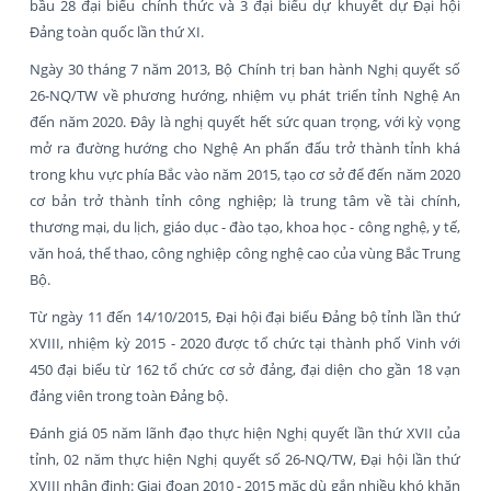
bầu 28 đại biểu chính thức và 3 đại biểu dự khuyết dự Đại hội
Đảng toàn quốc lần thứ XI.
Ngày 30 tháng 7 năm 2013, Bộ Chính trị ban hành Nghị quyết số
26-NQ/TW về phương hướng, nhiệm vụ phát triển tỉnh Nghệ An
đến năm 2020. Đây là nghị quyết hết sức quan trọng, với kỳ vọng
mở ra đường hướng cho Nghệ An phấn đấu trở thành tỉnh khá
trong khu vực phía Bắc vào năm 2015, tạo cơ sở để đến năm 2020
cơ bản trở thành tỉnh công nghiệp; là trung tâm về tài chính,
thương mại, du lịch, giáo dục - đào tạo, khoa học - công nghệ, y tế,
văn hoá, thể thao, công nghiệp công nghệ cao của vùng Bắc Trung
Bộ.
Từ ngày 11 đến 14/10/2015, Đại hội đại biểu Đảng bộ tỉnh lần thứ
XVIII, nhiệm kỳ 2015 - 2020 được tổ chức tại thành phố Vinh với
450 đại biểu từ 162 tổ chức cơ sở đảng, đại diện cho gần 18 vạn
đảng viên trong toàn Đảng bộ.
Đánh giá 05 năm lãnh đạo thực hiện Nghị quyết lần thứ XVII của
tỉnh, 02 năm thực hiện Nghị quyết số 26-NQ/TW, Đại hội lần thứ
XVIII nhận định: Giai đoạn 2010 - 2015 mặc dù gắn nhiều khó khăn