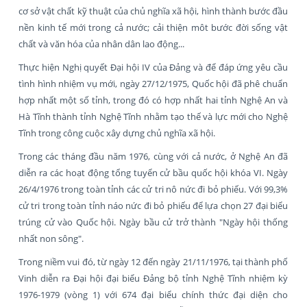
cơ sở vật chất kỹ thuật của chủ nghĩa xã hội, hình thành bước đầu
nền kinh tế mới trong cả nước; cải thiện môt bước đời sống vật
chất và văn hóa của nhân dân lao động...
Thực hiện Nghị quyết Đại hội IV của Đảng và để đáp ứng yêu cầu
tình hình nhiệm vụ mới, ngày 27/12/1975, Quốc hội đã phê chuẩn
hợp nhất một số tỉnh, trong đó có hợp nhất hai tỉnh Nghệ An và
Hà Tĩnh thành tỉnh Nghệ Tĩnh nhằm tạo thế và lực mới cho Nghệ
Tĩnh trong công cuộc xây dựng chủ nghĩa xã hội.
Trong các tháng đầu năm 1976, cùng với cả nước, ở Nghệ An đã
diễn ra các hoạt động tổng tuyển cử bầu quốc hội khóa VI. Ngày
26/4/1976 trong toàn tỉnh các cử tri nô nức đi bỏ phiếu. Với 99,3%
cử tri trong toàn tỉnh náo nức đi bỏ phiếu để lựa chọn 27 đại biểu
trúng cử vào Quốc hội. Ngày bầu cử trở thành "Ngày hội thống
nhất non sông".
Trong niềm vui đó, từ ngày 12 đến ngày 21/11/1976, tại thành phố
Vinh diễn ra Đại hội đại biểu Đảng bộ tỉnh Nghệ Tĩnh nhiệm kỳ
1976-1979 (vòng 1) với 674 đại biểu chính thức đại diện cho