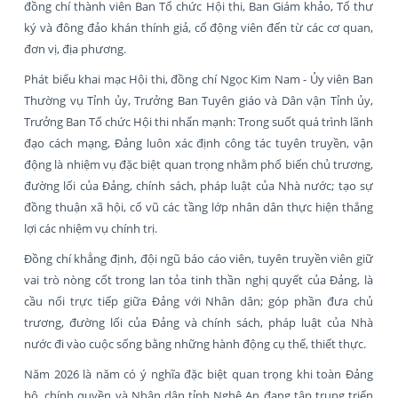
đồng chí thành viên Ban Tổ chức Hội thi, Ban Giám khảo, Tổ thư
ký và đông đảo khán thính giả, cổ động viên đến từ các cơ quan,
đơn vị, địa phương.
Phát biểu khai mạc Hội thi, đồng chí Ngọc Kim Nam - Ủy viên Ban
Thường vụ Tỉnh ủy, Trưởng Ban Tuyên giáo và Dân vận Tỉnh ủy,
Trưởng Ban Tổ chức Hội thi nhấn mạnh: Trong suốt quá trình lãnh
đạo cách mạng, Đảng luôn xác định công tác tuyên truyền, vận
động là nhiệm vụ đặc biệt quan trọng nhằm phổ biến chủ trương,
đường lối của Đảng, chính sách, pháp luật của Nhà nước; tạo sự
đồng thuận xã hội, cổ vũ các tầng lớp nhân dân thực hiện thắng
lợi các nhiệm vụ chính trị.
Đồng chí khẳng định, đội ngũ báo cáo viên, tuyên truyền viên giữ
vai trò nòng cốt trong lan tỏa tinh thần nghị quyết của Đảng, là
cầu nối trực tiếp giữa Đảng với Nhân dân; góp phần đưa chủ
trương, đường lối của Đảng và chính sách, pháp luật của Nhà
nước đi vào cuộc sống bằng những hành động cụ thể, thiết thực.
Năm 2026 là năm có ý nghĩa đặc biệt quan trọng khi toàn Đảng
bộ, chính quyền và Nhân dân tỉnh Nghệ An đang tập trung triển