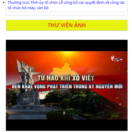
Thường trưc Tỉnh ủy tổ chức Lễ công bố các quyết định về công tác
tổ chức bộ máy, cán bộ
THƯ VIỆN ẢNH