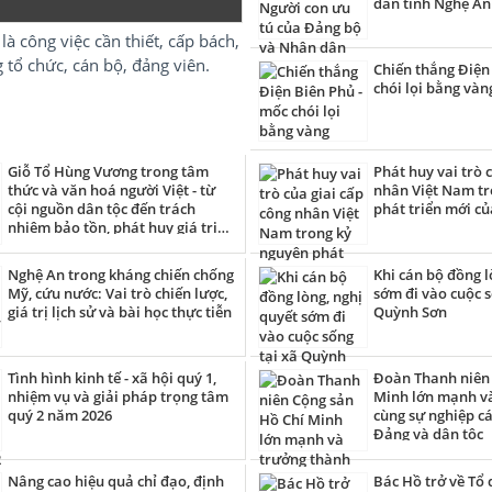
dân tỉnh Nghệ An
là công việc cần thiết, cấp bách,
 tổ chức, cán bộ, đảng viên.
Chiến thắng Điện
chói lọi bằng vàn
Giỗ Tổ Hùng Vương trong tâm
Phát huy vai trò 
thức và văn hoá người Việt - từ
nhân Việt Nam tr
cội nguồn dân tộc đến trách
phát triển mới củ
nhiệm bảo tồn, phát huy giá trị
truyền thống trong thời đại mới
Nghệ An trong kháng chiến chống
Khi cán bộ đồng l
Mỹ, cứu nước: Vai trò chiến lược,
sớm đi vào cuộc s
giá trị lịch sử và bài học thực tiễn
Quỳnh Sơn
Tình hình kinh tế - xã hội quý 1,
Đoàn Thanh niên 
nhiệm vụ và giải pháp trọng tâm
Minh lớn mạnh v
quý 2 năm 2026
cùng sự nghiệp c
Đảng và dân tộc
Nâng cao hiệu quả chỉ đạo, định
Bác Hồ trở về Tổ 