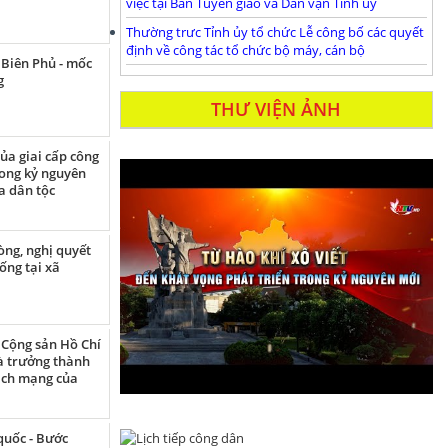
việc tại Ban Tuyên giáo và Dân vận Tỉnh ủy
Thường trưc Tỉnh ủy tổ chức Lễ công bố các quyết
định về công tác tổ chức bộ máy, cán bộ
 Biên Phủ - mốc
g
THƯ VIỆN ẢNH
của giai cấp công
ong kỷ nguyên
a dân tộc
òng, nghị quyết
ống tại xã
Cộng sản Hồ Chí
à trưởng thành
ách mạng của
quốc - Bước