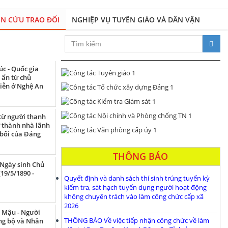
N CỨU TRAO ĐỔI
NGHIỆP VỤ TUYÊN GIÁO VÀ DÂN VẬN
Xây dựng Đảng bộ và h
c - Quốc gia
 ấn từ chủ
tiễn ở Nghệ An
 từ người thanh
ở thành nhà lãnh
 bối của Đảng
THÔNG BÁO
Ngày sinh Chủ
(19/5/1890 -
Quyết định và danh sách thí sinh trúng tuyển kỳ
kiểm tra, sát hạch tuyển dụng người hoạt động
không chuyên trách vào làm công chức cấp xã
2026
 Mậu - Người
THÔNG BÁO Về việc tiếp nhận công chức về làm
ng bộ và Nhân