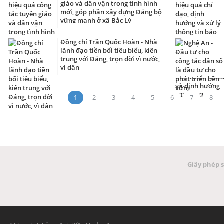
giáo và dân vận trong tình hình
mới, góp phần xây dựng Đảng bộ
vững mạnh ở xã Bắc Lý
Đồng chí Trần Quốc Hoàn - Nhà
lãnh đạo tiền bối tiêu biểu, kiên
trung với Đảng, trọn đời vì nước,
vì dân
1
2
3
4
5
6
7
8
Giấy phép 