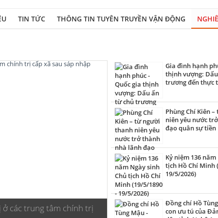
ỆU
TIN TỨC
THÔNG TIN TUYÊN TRUYỀN VẬN ĐỘNG
NGHIÊ
Gia đình hạnh phú
thịnh vượng: Dấu
trương đến thực 
Phùng Chí Kiên –
niên yêu nước tr
đạo quân sự tiền
Kỷ niệm 136 năm 
tịch Hồ Chí Minh 
19/5/2026)
Đồng chí Hồ Tùng
 ở các trung tâm chính trị
con ưu tú của Đả