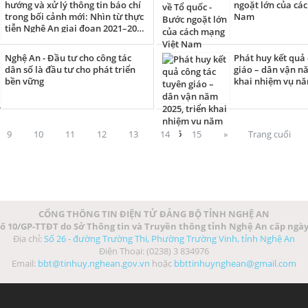
hướng và xử lý thông tin báo chí
ngoặt lớn của cá
trong bối cảnh mới: Nhìn từ thực
Nam
tiễn Nghệ An giai đoạn 2021–2025
và định hướng 2026–2030
Nghệ An - Đầu tư cho công tác
Phát huy kết quả 
dân số là đầu tư cho phát triển
giáo – dân vận nă
bền vững
khai nhiệm vụ n
9
10
11
12
13
14
15
»
Trang cuối
CỔNG THÔNG TIN ĐIỆN TỬ ĐẢNG BỘ TỈNH NGHỆ AN
số 10/GP-TTĐT do Sở Thông tin và Truyền thông tỉnh Nghệ An cấp ngày 
Địa chỉ:
Số 26 - đường Trường Thi, Phường Trường Vinh, tỉnh Nghệ An
Điện Thoại: (0238) 3 834976
Email:
bbt@tinhuy.nghean.gov.vn
hoặc
bbttinhuynghean@gmail.com