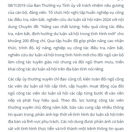
08/7/2019 của Ban Thường vụ Tỉnh ủy về trách nhiệm nêu gương
của cán bộ, đảng viên. Tổ chức Hội nghị tập huấn nghiệp vụ công
tác điều tra, nắm bắt, nghiên cứu dư luận xã hội năm 2024 với nội
dung Chuyên đề: “Nâng cao chất lượng, hiệu quả công tác điều
tra, nắm bắt, định hướng dư luận xã hội trong tình hình mới” cho
khoảng 200 đồng chí. Qua tập huấn đã góp phần nâng cao nhận
thức, trình độ, kỹ năng, nghiệp vụ công tác điều tra, nắm bắt,
nghiên cứu dư luận xã hội trong tình hình mới cho đội ngũ cán bộ
làm công tác tuyên giáo nói chung và đội ngũ tham mưu, triển
khai công tác dư luận xã hội trên địa bàn tỉnh nói riêng.
Các cấp ủy thường xuyên chỉ đạo củng cố, kiện toàn đội ngũ cộng
tác viên dư luận xã hội cấp tỉnh, cấp huyện. Hoạt động của đội
ngũ cộng tác viên dư luận xã hội các cấp từng bước đi vào nền
nếp và phát huy hiệu quả. Theo đó, lực lượng cộng tác viên
thường xuyên chủ động nắm bắt, báo cáo cung cấp nhiều thông
tin quan trọng, phản ánh kịp thời về tình hình dư luận xã hội trên
địa bàn và lĩnh vực phụ trách. Các nội dung được phản ánh cơ bản
sát với tình hình thực tiễn và trở thành một kênh thông tin quan