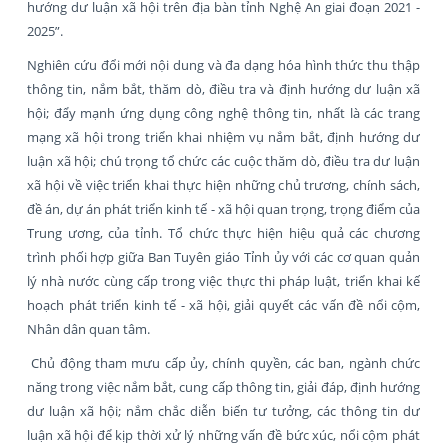
hướng dư luận xã hội trên địa bàn tỉnh Nghệ An giai đoạn 2021 -
2025”.
Nghiên cứu đổi mới nội dung và đa dạng hóa hình thức thu thập
thông tin, nắm bắt, thăm dò, điều tra và định hướng dư luận xã
hội; đẩy mạnh ứng dụng công nghệ thông tin, nhất là các trang
mạng xã hội trong triển khai nhiệm vụ nắm bắt, định hướng dư
luận xã hội; chú trọng tổ chức các cuộc thăm dò, điều tra dư luận
xã hội về việc triển khai thực hiện những chủ trương, chính sách,
đề án, dự án phát triển kinh tế - xã hội quan trọng, trọng điểm của
Trung ương, của tỉnh. Tổ chức thực hiện hiệu quả các chương
trình phối hợp giữa Ban Tuyên giáo Tỉnh ủy với các cơ quan quản
lý nhà nước cùng cấp trong việc thực thi pháp luật, triển khai kế
hoạch phát triển kinh tế - xã hội, giải quyết các vấn đề nổi cộm,
Nhân dân quan tâm.
Chủ động tham mưu cấp ủy, chính quyền, các ban, ngành chức
năng trong việc nắm bắt, cung cấp thông tin, giải đáp, định hướng
dư luận xã hội; nắm chắc diễn biến tư tưởng, các thông tin dư
luận xã hội để kịp thời xử lý những vấn đề bức xúc, nổi cộm phát