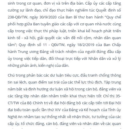
sinh trong cơ quan, đơn vị và trên địa bàn. Cấp ủy các cấp tăng
cường sự lãnh đạo, chỉ đạo thực hiện nghiêm túc Quyết định số
238-QĐ/TW, ngày 30/9/2020 của Ban Bí thư ban hành “Quy chế
phối hợp giữa Ban tuyên giáo các cấp với cơ quan nhà nước cùng
cấp trong việc thực thi pháp luật, triển khai kế hoạch phát triển
kinh tế - xã hội, giải quyết các vấn đề nổi cộm, nhân dân quan
tâm”; Quy định số 11 - QĐi/TW, ngày 18/2/2019 của Ban Chấp
hành Trung ương Đảng về trách nhiệm của người đứng đầu cấp
ủy trong việc tiếp dân, đối thoại trực tiếp với Nhân dân và xử lý
những phản ánh, kiến nghị của dân.
Chú trọng phản bác các dư luận tiêu cực, đấu tranh chống thông
tin sai lệch, quan điểm sai trái của các thế lực thù địch. Tập trung
nắm bắt và định hướng dư luận xã hội trong cán bộ, đảng viên và
các tầng lớp nhân dân nhằm triển khai thực hiện tốt Chỉ thị 35-
CT/TW của Bộ Chính trị về đại hội đảng bộ các cấp tiến tới Đại hội
đại biểu toàn quốc lần thứ XIV của Đảng và Kế hoạch của Tỉnh ủy
Nghệ An nhằm tạo sự thống nhất về nhận thức, tư tưởng của các
cấp ủy, tổ chức đảng, cán bộ, đảng viên và nhân dân về các quan