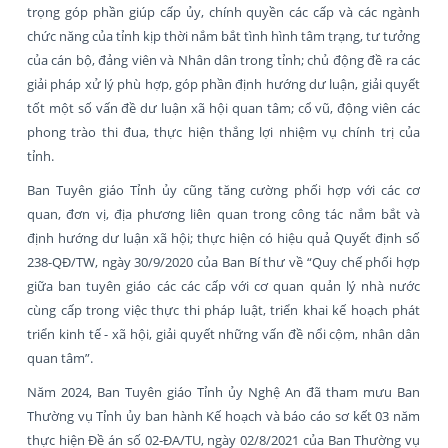
trọng góp phần giúp cấp ủy, chính quyền các cấp và các ngành
chức năng của tỉnh kịp thời nắm bắt tình hình tâm trạng, tư tưởng
của cán bộ, đảng viên và Nhân dân trong tỉnh; chủ động đề ra các
giải pháp xử lý phù hợp, góp phần định hướng dư luận, giải quyết
tốt một số vấn đề dư luận xã hội quan tâm; cổ vũ, động viên các
phong trào thi đua, thực hiện thắng lợi nhiệm vụ chính trị của
tỉnh.
Ban Tuyên giáo Tỉnh ủy cũng tăng cường phối hợp với các cơ
quan, đơn vị, địa phương liên quan trong công tác nắm bắt và
định hướng dư luận xã hội; thực hiện có hiệu quả Quyết định số
238-QĐ/TW, ngày 30/9/2020 của Ban Bí thư về “Quy chế phối hợp
giữa ban tuyên giáo các các cấp với cơ quan quản lý nhà nước
cùng cấp trong việc thực thi pháp luật, triển khai kế hoạch phát
triển kinh tế - xã hội, giải quyết những vấn đề nổi cộm, nhân dân
quan tâm”.
Năm 2024, Ban Tuyên giáo Tỉnh ủy Nghệ An đã tham mưu Ban
Thường vụ Tỉnh ủy ban hành Kế hoạch và báo cáo sơ kết 03 năm
thực hiện Đề án số 02-ĐA/TU, ngày 02/8/2021 của Ban Thường vụ