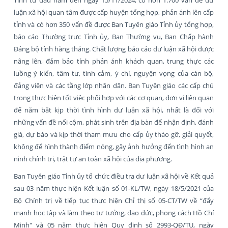
luận xã hội quan tâm được cấp huyện tổng hợp, phản ánh lên cấp
tỉnh và có hơn 350 vấn đề được Ban Tuyên giáo Tỉnh ủy tổng hợp,
báo cáo Thường trực Tỉnh ủy, Ban Thường vụ, Ban Chấp hành
Đảng bộ tỉnh hàng tháng. Chất lượng báo cáo dư luận xã hội được
nâng lên, đảm bảo tính phản ánh khách quan, trung thực các
luồng ý kiến, tâm tư, tình cảm, ý chí, nguyện vọng của cán bộ,
đảng viên và các tầng lớp nhân dân. Ban Tuyên giáo các cấp chú
trọng thực hiện tốt việc phối hợp với các cơ quan, đơn vị liên quan
để nắm bắt kịp thời tình hình dư luận xã hội, nhất là đối với
những vấn đề nổi cộm, phát sinh trên địa bàn để nhận định, đánh
giá, dự báo và kịp thời tham mưu cho cấp ủy tháo gỡ, giải quyết,
không để hình thành điểm nóng, gây ảnh hưởng đến tình hình an
ninh chính trị, trật tự an toàn xã hội của địa phương.
Ban Tuyên giáo Tỉnh ủy tổ chức điều tra dư luận xã hội về Kết quả
sau 03 năm thực hiện Kết luận số 01-KL/TW, ngày 18/5/2021 của
Bộ Chính trị về tiếp tục thực hiện Chỉ thị số 05-CT/TW về “đẩy
mạnh học tập và làm theo tư tưởng, đạo đức, phong cách Hồ Chí
Minh" và 05 năm thực hiện Quy định số 2993-QĐ/TU, ngày