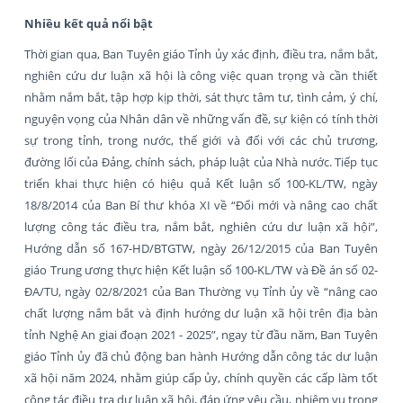
Nhiều kết quả nổi bật
Thời gian qua, Ban Tuyên giáo Tỉnh ủy xác định, điều tra, nắm bắt,
nghiên cứu dư luận xã hội là công việc quan trọng và cần thiết
nhằm nắm bắt, tập hợp kịp thời, sát thực tâm tư, tình cảm, ý chí,
nguyện vọng của Nhân dân về những vấn đề, sự kiện có tính thời
sự trong tỉnh, trong nước, thế giới và đối với các chủ trương,
đường lối của Đảng, chính sách, pháp luật của Nhà nước. Tiếp tục
triển khai thực hiện có hiệu quả Kết luận số 100-KL/TW, ngày
18/8/2014 của Ban Bí thư khóa XI về “Đổi mới và nâng cao chất
lượng công tác điều tra, nắm bắt, nghiên cứu dư luận xã hội”,
Hướng dẫn số 167-HD/BTGTW, ngày 26/12/2015 của Ban Tuyên
giáo Trung ương thực hiện Kết luận số 100-KL/TW và Đề án số 02-
ĐA/TU, ngày 02/8/2021 của Ban Thường vụ Tỉnh ủy về “nâng cao
chất lượng nắm bắt và định hướng dư luận xã hội trên địa bàn
tỉnh Nghệ An giai đoạn 2021 - 2025”, ngay từ đầu năm, Ban Tuyên
giáo Tỉnh ủy đã chủ động ban hành Hướng dẫn công tác dư luận
xã hội năm 2024, nhằm giúp cấp ủy, chính quyền các cấp làm tốt
công tác điều tra dư luận xã hội, đáp ứng yêu cầu, nhiệm vụ trong