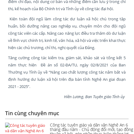
điểm chỉ đạo, nội dung cơ bản và những điểm cần lưu ý trong chỉ
thị, kế hoạch của Bộ Chính trị và Tỉnh ủy về công tác đại hội.
Kiện toàn đội ngũ làm công tác dư luận xã hội; chú trọng tập
huấn, bồi dưỡng nâng cao nghiệp vụ, chuyên môn cho đội ngũ
cộng tác viên các cấp. Nâng cao năng lực điều tra thăm dò dư luận
về lĩnh vực chính trị, kinh tế, văn hóa, xã hội và việc triển khai thực
hiện các chủ trương, chỉ thị, nghị quyết của Đảng.
Tăng cường công tác kiểm tra, giám sát, khảo sát và tổng kết 5
năm thực hiện Đề án số 02-ĐA/TU, ngày 02/8/2021 của Ban
Thường vụ Tỉnh ủy về “Nâng cao chất lượng công tác nắm bắt và
định hướng dư luận xã hội trên địa bàn tỉnh Nghệ An giai đoạn
2021 - 2025”.
Hiền Lương, Ban Tuyên giáo Tỉnh ủy
Tin cùng chuyên mục
Công tác tuyên giáo và dân vận Nghệ An 6
tháng đầu năm - Chủ động đổi mới, tạo đồng
thuận xã hội, góp phần thực hiện thắng lợi