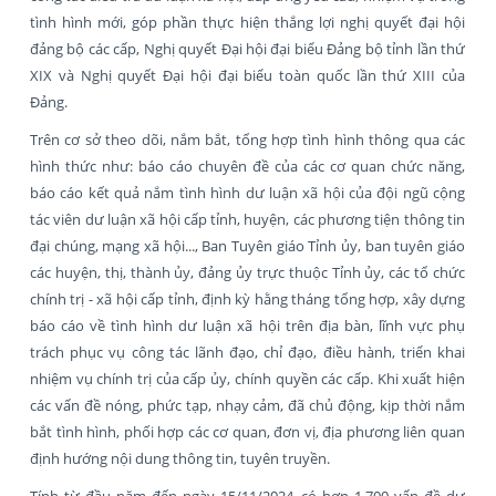
tình hình mới, góp phần thực hiện thắng lợi nghị quyết đại hội
đảng bộ các cấp, Nghị quyết Đại hội đại biểu Đảng bộ tỉnh lần thứ
XIX và Nghị quyết Đại hội đại biểu toàn quốc lần thứ XIII của
Đảng.
Trên cơ sở theo dõi, nắm bắt, tổng hợp tình hình thông qua các
hình thức như: báo cáo chuyên đề của các cơ quan chức năng,
báo cáo kết quả nắm tình hình dư luận xã hội của đội ngũ cộng
tác viên dư luận xã hội cấp tỉnh, huyện, các phương tiện thông tin
đại chúng, mạng xã hội..., Ban Tuyên giáo Tỉnh ủy, ban tuyên giáo
các huyện, thị, thành ủy, đảng ủy trực thuộc Tỉnh ủy, các tổ chức
chính trị - xã hội cấp tỉnh, định kỳ hằng tháng tổng hợp, xây dựng
báo cáo về tình hình dư luận xã hội trên địa bàn, lĩnh vực phụ
trách phục vụ công tác lãnh đạo, chỉ đạo, điều hành, triển khai
nhiệm vụ chính trị của cấp ủy, chính quyền các cấp. Khi xuất hiện
các vấn đề nóng, phức tạp, nhạy cảm, đã chủ động, kịp thời nắm
bắt tình hình, phối hợp các cơ quan, đơn vị, địa phương liên quan
định hướng nội dung thông tin, tuyên truyền.
Tính từ đầu năm đến ngày 15/11/2024, có hơn 1.700 vấn đề dư