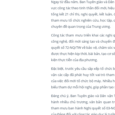
Ngay từ đầu năm, Ban Tuyên giáo và Dân v
vực công tác theo tinh thần đổi mới, hiệ
tổng kết 21 chỉ thị, nghị quyết, kết luận
tham mưu tổ chức nghiên cứu, học tập, qu
chuyên đề quan trọng của Trung ương.
Công tác tham mưu triển khai các nghị q
công nghệ, đổi mới sáng tạo và chuyển đổ
quyết số 72-NQ/TW về bảo vệ, chăm sóc v
được thực hiện kịp thời, bài bản, tạo cơ
kiện thực tiễn của địa phương.
Đặc biệt, trước yêu cầu sắp xếp tổ chức
vận các cấp đã phát huy tốt vai trò tham
của việc đổi mới tổ chức bộ máy. Nhiều hộ
biểu tham dự mỗi hội nghị, góp phần tạo
Đáng chú ý, Ban Tuyên giáo và Dân vận 
hành nhiều chủ trương, văn bản quan trọn
tham mưu ban hành Nghị quyết số 03-NQ/
của Đảng đối với công tác giáo dục lý tư