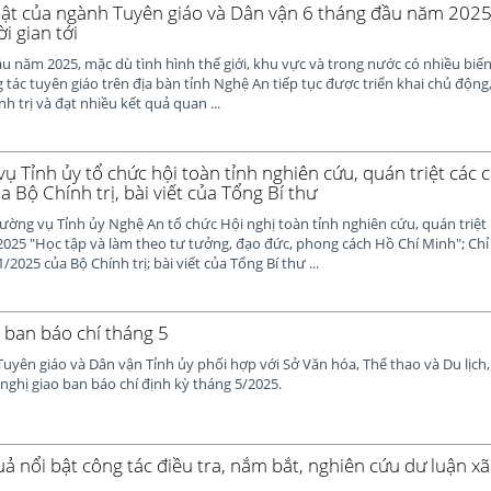
bật của ngành Tuyên giáo và Dân vận 6 tháng đầu năm 2025
i gian tới
u năm 2025, mặc dù tình hình thế giới, khu vực và trong nước có nhiều biế
 tác tuyên giáo trên địa bàn tỉnh Nghệ An tiếp tục được triển khai chủ độn
h trị và đạt nhiều kết quả quan ...
 Tỉnh ủy tổ chức hội toàn tỉnh nghiên cứu, quán triệt các ch
 Bộ Chính trị, bài viết của Tổng Bí thư
ường vụ Tỉnh ủy Nghệ An tổ chức Hội nghị toàn tỉnh nghiên cứu, quán triệt
25 "Học tập và làm theo tư tưởng, đạo đức, phong cách Hồ Chí Minh"; Chỉ t
2025 của Bộ Chính trị; bài viết của Tổng Bí thư ...
o ban báo chí tháng 5
Tuyên giáo và Dân vận Tỉnh ủy phối hợp với Sở Văn hóa, Thể thao và Du lịch
 nghị giao ban báo chí định kỳ tháng 5/2025.
uả nổi bật công tác điều tra, nắm bắt, nghiên cứu dư luận x