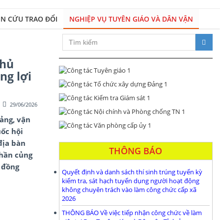
N CỨU TRAO ĐỔI
NGHIỆP VỤ TUYÊN GIÁO VÀ DÂN VẬN
Xây dựng Đảng bộ và hệ thống c
Chủ
ng lợi
29/06/2026
ảng, vận
ốc hội
địa bàn
THÔNG BÁO
phần củng
 đồng
Quyết định và danh sách thí sinh trúng tuyển kỳ
kiểm tra, sát hạch tuyển dụng người hoạt động
không chuyên trách vào làm công chức cấp xã
2026
THÔNG BÁO Về việc tiếp nhận công chức về làm