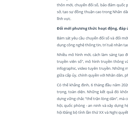
thôn mới, chuyển đổi số, bảo đảm quốc p
sở, tạo sự đồng thuận cao trong Nhân dân
lĩnh vực.
Đổi mới phương thức hoạt động, đáp ứ
Bám sát yêu cầu chuyển đổi số và đổi mớ
dụng công nghệ thông tin, trí tuệ nhân t
Nhiều mô hình mới, cách làm sáng tạo đư
truyền viên số”, mô hình truyền thông v
infographic, video tuyên truyền. Những m
giữa cấp ủy, chính quyền với Nhân dân, ph
Có thể khẳng định, 6 tháng đầu năm 2026
trọng, toàn diện. Những kết quả đó khô
dựng vững chắc “thế trận lòng dân”, mà cò
hội, quốc phòng - an ninh và xây dựng hệ
hội Đảng bộ tỉnh lần thứ XX và Nghị quyết