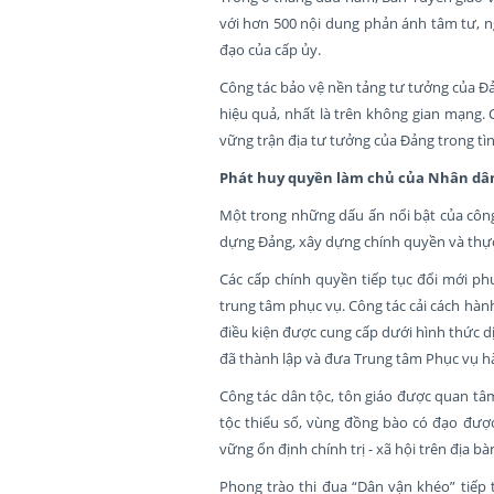
với hơn 500 nội dung phản ánh tâm tư, n
đạo của cấp ủy.
Công tác bảo vệ nền tảng tư tưởng của Đản
hiệu quả, nhất là trên không gian mạng. 
vững trận địa tư tưởng của Đảng trong tì
Phát huy quyền làm chủ của Nhân dân,
Một trong những dấu ấn nổi bật của công
dựng Đảng, xây dựng chính quyền và thực h
Các cấp chính quyền tiếp tục đổi mới p
trung tâm phục vụ. Công tác cải cách hàn
điều kiện được cung cấp dưới hình thức dị
đã thành lập và đưa Trung tâm Phục vụ h
Công tác dân tộc, tôn giáo được quan tâm
tộc thiểu số, vùng đồng bào có đạo được 
vững ổn định chính trị - xã hội trên địa bà
Phong trào thi đua “Dân vận khéo” tiếp