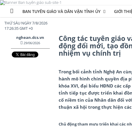
BAN TUYÊN GIÁO VÀ DÂN VẬN TỈNH ỦY
GIỚI THI
THỨ SÁU NGÀY 7/8/2026
17:26:35 GMT +0
Công tác tuyên giáo 
nghean.dcs.vn
29/06/2026
động đổi mới, tạo đồn
nhiệm vụ chính trị
Trong bối cảnh tỉnh Nghệ An cùng
hành mô hình chính quyền địa ph
khóa XVI, đại biểu HĐND các cấp 
tỉnh tiếp tục được triển khai đồ
cố niềm tin của Nhân dân đối với
thuận xã hội trong thực hiện các
Chủ động tham mưu triển khai các nh