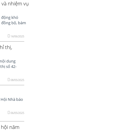
 và nhiệm vụ
n động khó
g, đồng bộ, bám
14/06/2025
ỉ thị,
 nội dung
hị số 42-
08/05/2025
, Hội Nhà báo
06/05/2025
ã hội năm