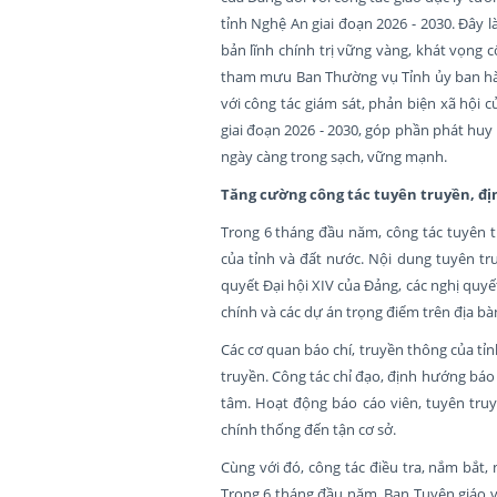
tỉnh Nghệ An giai đoạn 2026 - 2030. Đây 
bản lĩnh chính trị vững vàng, khát vọng 
tham mưu Ban Thường vụ Tỉnh ủy ban hành
với công tác giám sát, phản biện xã hội c
giai đoạn 2026 - 2030, góp phần phát huy
ngày càng trong sạch, vững mạnh.
Tăng cường công tác tuyên truyền, đị
Trong 6 tháng đầu năm, công tác tuyên tr
của tỉnh và đất nước. Nội dung tuyên truy
quyết Đại hội XIV của Đảng, các nghị quyế
chính và các dự án trọng điểm trên địa bàn
Các cơ quan báo chí, truyền thông của tỉnh
truyền. Công tác chỉ đạo, định hướng báo
tâm. Hoạt động báo cáo viên, tuyên truy
chính thống đến tận cơ sở.
Cùng với đó, công tác điều tra, nắm bắt,
Trong 6 tháng đầu năm, Ban Tuyên giáo v