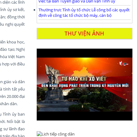
việc tại Ban Tuyên giáo và Dân vận Tỉnh ủy
 diện các lĩnh
ỉnh ủy sơ kết,
Thường trưc Tỉnh ủy tổ chức Lễ công bố các quyết
định về công tác tổ chức bộ máy, cán bộ
vận; đồng thời
iều nghị quyết
THƯ VIỆN ẢNH
iển khoa học,
 đào tạo; Nghị
 hóa Việt Nam
ù hợp với điều
n giáo và dân
à tính tất yếu
rên 20.000 đại
 Nhân dân.
ụ Tỉnh ủy ban
ới. Nổi bật là
g sự lãnh đạo
i trên địa bàn