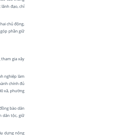
lãnh đạo, chỉ
khai chủ động,
, góp phần giữ
 tham gia xây
nh nghiệp làm
 hành chính đủ
130 xã, phường
g đồng bào dân
n dân tộc, giữ
xây dựng nông