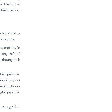
hó khăn từ cơ
 hiện trên các
 tích cực ứng
uần chúng.
 là một tuyên
rong thiết kế
ắn khoảng cách
 kết quả quan
n xã hội, xây
n kinh tế - xã
Nghị quyết Đại
Quang Minh