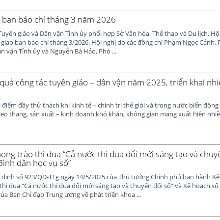
o ban báo chí tháng 3 năm 2026
Tuyên giáo và Dân vận Tỉnh ủy phối hợp Sở Văn hóa, Thể thao và Du lịch, Hộ
 giao ban báo chí tháng 3/2026. Hội nghị do các đồng chí Phạm Ngọc Cảnh,
n vận Tỉnh ủy và Nguyễn Bá Hảo, Phó ...
 quả công tác tuyên giáo – dân vận năm 2025, triển khai n
 điểm đầy thử thách khi kinh tế – chính trị thế giới và trong nước biến động
 leo thang, sản xuất – kinh doanh khó khăn; không gian mạng xuất hiện nhi
ng trào thi đua “Cả nước thi đua đổi mới sáng tạo và chuyể
Bình dân học vụ số”
 định số 923/QĐ-TTg ngày 14/5/2025 của Thủ tướng Chính phủ ban hành Kế 
thi đua “Cả nước thi đua đổi mới sáng tạo và chuyển đổi số” và Kế hoạch 
ủa Ban Chỉ đạo Trung ương về phát triển khoa ...