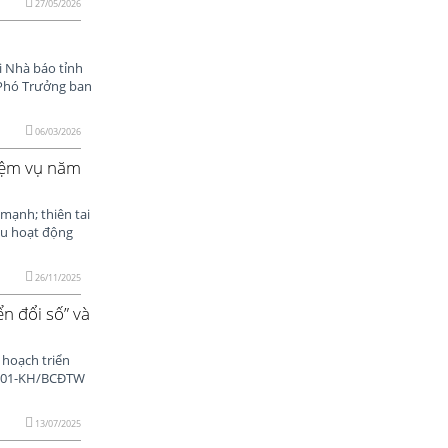
27/05/2026
i Nhà báo tỉnh
 Phó Trưởng ban
06/03/2026
hiệm vụ năm
 mạnh; thiên tai
ều hoạt động
26/11/2025
n đổi số” và
hoạch triển
số 01-KH/BCĐTW
13/07/2025