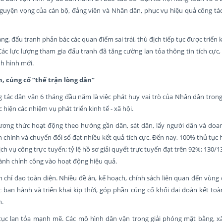
guyện vọng của cán bộ, đảng viên và Nhân dân, phục vụ hiệu quả công tác 
g, đấu tranh phản bác các quan điểm sai trái, thù địch tiếp tục được triển 
Các lực lượng tham gia đấu tranh đã tăng cường lan tỏa thông tin tích cực
nh hình mới.
 củng cố “thế trận lòng dân”
 tác dân vận 6 tháng đầu năm là việc phát huy vai trò của Nhân dân trong
iện các nhiệm vụ phát triển kinh tế - xã hội.
hương thức hoạt động theo hướng gần dân, sát dân, lấy người dân và doa
h chính và chuyển đổi số đạt nhiều kết quả tích cực. Đến nay, 100% thủ tục
ch vụ công trực tuyến; tỷ lệ hồ sơ giải quyết trực tuyến đạt trên 92%; 130/
ành chính công vào hoạt động hiệu quả.
 chỉ đạo toàn diện. Nhiều đề án, kế hoạch, chính sách liên quan đến vùn
ban hành và triển khai kịp thời, góp phần củng cố khối đại đoàn kết toà
n.
 tục lan tỏa mạnh mẽ. Các mô hình dân vận trong giải phóng mặt bằng, 