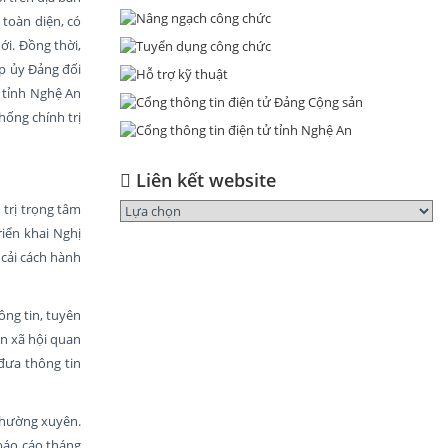
 toàn diện, có
ới. Đồng thời,
p ủy Đảng đối
n tỉnh Nghệ An
hống chính trị
Liên kết website
 trị trọng tâm
riển khai Nghị
 cải cách hành
ông tin, tuyên
ận xã hội quan
đưa thông tin
 thường xuyên.
báo cáo tháng