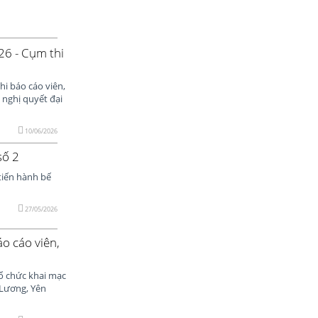
26 - Cụm thi
hi báo cáo viên,
 nghị quyết đại
10/06/2026
số 2
 tiến hành bế
27/05/2026
o cáo viên,
tổ chức khai mạc
 Lương, Yên