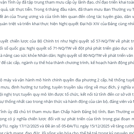
ận Tỉnh ủy đã tập trung tham mưu cấp ủy lãnh đạo, chỉ đạo triển khai toàn
u quả, sát thực tiễn. Trong 6 tháng đầu năm, đã tham mưu Ban Thường vụ T
, đề án của Trung ương và của tỉnh liên quan đến công tác tuyên giáo, dân 
án triệt và triển khai thực hiện Nghị quyết Đại hội XIV của Đảng cùng nh
uyết chiến lược của Bộ Chính trị như Nghị quyết số 57-NQ/TW về phát tr
i số quốc gia; Nghị quyết số 71-NQ/TW về đột phá phát triển giáo dục và
à nâng cao sức khỏe Nhân dân; Nghị quyết số 80-NQ/TW về phát triển văn
 sở để các cấp, ngành cụ thể hóa thành chương trình, kế hoạch hành động ph
 bộ máy và vận hành mô hình chính quyền địa phương 2 cấp, hệ thống tuyê
 mưu, định hướng tư tưởng, tuyên truyền sâu rộng về mục đích, ý nghĩa v
i nghị trực tuyến quy mô lớn được tổ chức, kết nối từ tỉnh đến cơ sở với t
 sự thống nhất cao trong nhận thức và hành động của cán bộ, đảng viên và
Tỉnh ủy đã chủ trì tham mưu Ban Chấp hành Đảng bộ tỉnh, Ban Thường v
g có ý nghĩa chiến lược đối với sự phát triển của tỉnh trong giai đoạn m
TU, ngày 17/12/2025 và Đề án số 05-ĐA/TU, ngày 15/12/2025 về tăng cườn
ởng cách mạng, đạo đức, lối sống văn hóa cho thế hệ trẻ trong kỷ nguyên mớ