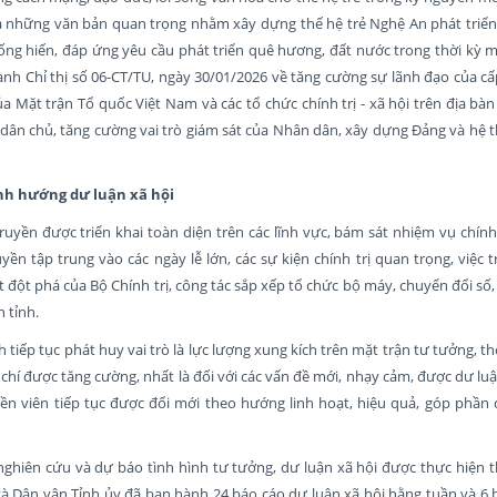
là những văn bản quan trọng nhằm xây dựng thế hệ trẻ Nghệ An phát triển
cống hiến, đáp ứng yêu cầu phát triển quê hương, đất nước trong thời kỳ m
 Chỉ thị số 06-CT/TU, ngày 30/01/2026 về tăng cường sự lãnh đạo của cấ
ủa Mặt trận Tổ quốc Việt Nam và các tổ chức chính trị - xã hội trên địa bà
 dân chủ, tăng cường vai trò giám sát của Nhân dân, xây dựng Đảng và hệ t
nh hướng dư luận xã hội
uyền được triển khai toàn diện trên các lĩnh vực, bám sát nhiệm vụ chính
ền tập trung vào các ngày lễ lớn, các sự kiện chính trị quan trọng, việc t
t đột phá của Bộ Chính trị, công tác sắp xếp tổ chức bộ máy, chuyển đổi số,
 tỉnh.
 tiếp tục phát huy vai trò là lực lượng xung kích trên mặt trận tư tưởng, th
 chí được tăng cường, nhất là đối với các vấn đề mới, nhạy cảm, được dư lu
ền viên tiếp tục được đổi mới theo hướng linh hoạt, hiệu quả, góp phần 
 nghiên cứu và dự báo tình hình tư tưởng, dư luận xã hội được thực hiện
à Dân vận Tỉnh ủy đã ban hành 24 báo cáo dư luận xã hội hằng tuần và 6 