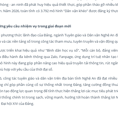
hòng - an ninh đã phát huy hiệu quả thiết thực, góp phần tháo gỡ nhiều k
. Năm 2026, toàn tỉnh có 3.792 mô hình “Dân vận khéo” được đăng ký thực
ng yêu cầu nhiệm vụ trong giai đoạn mới
i phương thức lãnh đạo của Đảng, ngành Tuyên giáo và Dân vận Nghệ An đã
ạo và các nền tảng số trong công tác tham mưu, tuyên truyền và vận động q
ợc triển khai hiệu quả như “Bình dân học vụ số”, “Mỗi cán bộ, đảng viên
à điều hành đa kênh thông qua Zalo, Fanpage, ứng dụng trí tuệ nhân tạo t
ô hình này đang góp phần nâng cao hiệu quả truyền tải thông tin, rút ng
ù hợp với yêu cầu của thời đại số.
, công tác tuyên giáo và dân vận trên địa bàn tỉnh Nghệ An đã đạt nhiều
ng chỉ góp phần củng cố sự thống nhất trong Đảng, tăng cường đồng thuậ
n tạo động lực quan trọng để tỉnh thực hiện thắng lợi các mục tiêu phát triể
 thống chính trị trong sạch, vững mạnh, hướng tới hoàn thành thắng lợi 
 Đại hội XIV của Đảng.