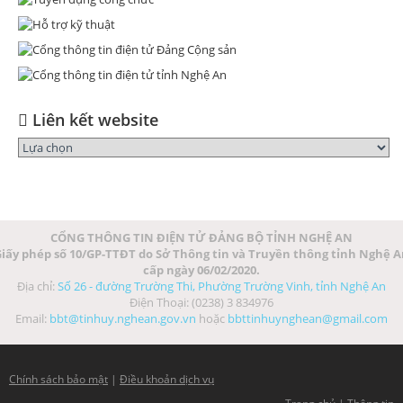
Liên kết website
CỔNG THÔNG TIN ĐIỆN TỬ ĐẢNG BỘ TỈNH NGHỆ AN
iấy phép số 10/GP-TTĐT do Sở Thông tin và Truyền thông tỉnh Nghệ 
cấp ngày 06/02/2020.
Địa chỉ:
Số 26 - đường Trường Thi, Phường Trường Vinh, tỉnh Nghệ An
Điện Thoại: (0238) 3 834976
Email:
bbt@tinhuy.nghean.gov.vn
hoặc
bbttinhuynghean@gmail.com
Chính sách bảo mật
|
Điều khoản dịch vụ