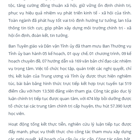
tộc, tăng cường đồng thuận xã hội, giữ vững ổn định chính trị,
phục vụ hiệu quả nhiệm vụ phát triển kinh tế - xã hội của tỉnh.
Toàn ngành đã phát huy tốt vai trò định hướng tư tưởng, lan tỏa
thông tin tích cực, góp phần xây dựng môi trường chính trị - xã
hội ổn định, đoàn kết, tin tưởng.
Ban Tuyên giáo và Dân vận Tỉnh ủy đã tham mưu Ban Thường vụ
Tỉnh ủy ban hành 05 kế hoạch, 01 quy chế, 01 chương trình, 09 kế
hoạch chuyên đề, 07 hướng dẫn và 169 văn bản chỉ đạo các nhiệm
vụ trọng tâm. Việc tổ chức học tập, quán triệt các nghị quyết, chỉ
thị, kết luận của Trung ương và Tỉnh ủy được thực hiện nghiêm
túc, bài bản bằng hình thức trực tiếp kết hợp trực tuyến tại 519
điểm cầu với hơn 13.500 đảng viên tham gia. Công tác giáo dục lý
luận chính trị tiếp tục được quan tâm, với 474 lớp bồi dưỡng được
tổ chức tại các trung tâm chính trị cấp huyện, thu hút 57.390 lượt
học viên.
Hoạt động tổng kết thực tiễn, nghiên cứu lý luận tiếp tục được
đẩy mạnh, phục vụ thiết thực cho công tác tham mưu xây dựng
các nghị quyết, kế hoạch của cấp ủy các cấp. Công tác nắm bắt,