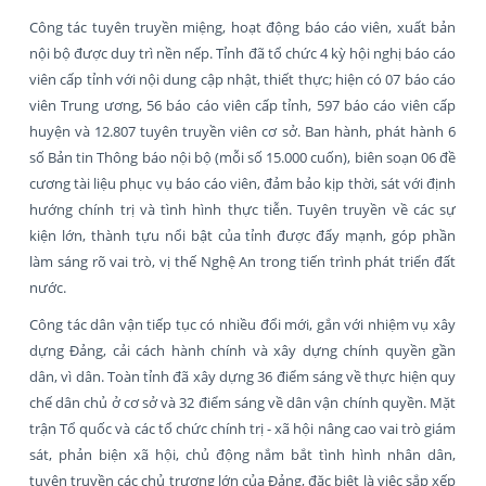
Công tác tuyên truyền miệng, hoạt động báo cáo viên, xuất bản
nội bộ được duy trì nền nếp. Tỉnh đã tổ chức 4 kỳ hội nghị báo cáo
viên cấp tỉnh với nội dung cập nhật, thiết thực; hiện có 07 báo cáo
viên Trung ương, 56 báo cáo viên cấp tỉnh, 597 báo cáo viên cấp
huyện và 12.807 tuyên truyền viên cơ sở. Ban hành, phát hành 6
số Bản tin Thông báo nội bộ (mỗi số 15.000 cuốn), biên soạn 06 đề
cương tài liệu phục vụ báo cáo viên, đảm bảo kịp thời, sát với định
hướng chính trị và tình hình thực tiễn. Tuyên truyền về các sự
kiện lớn, thành tựu nổi bật của tỉnh được đẩy mạnh, góp phần
làm sáng rõ vai trò, vị thế Nghệ An trong tiến trình phát triển đất
nước.
Công tác dân vận tiếp tục có nhiều đổi mới, gắn với nhiệm vụ xây
dựng Đảng, cải cách hành chính và xây dựng chính quyền gần
dân, vì dân. Toàn tỉnh đã xây dựng 36 điểm sáng về thực hiện quy
chế dân chủ ở cơ sở và 32 điểm sáng về dân vận chính quyền. Mặt
trận Tổ quốc và các tổ chức chính trị - xã hội nâng cao vai trò giám
sát, phản biện xã hội, chủ động nắm bắt tình hình nhân dân,
tuyên truyền các chủ trương lớn của Đảng, đặc biệt là việc sắp xếp