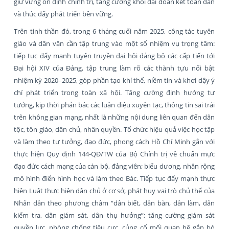
giữ vững ổn định chính trị, tăng cường khối đại đoàn kết toàn dân
và thúc đẩy phát triển bền vững.
Trên tinh thần đó, trong 6 tháng cuối năm 2025, công tác tuyên
giáo và dân vận cần tập trung vào một số nhiệm vụ trọng tâm:
tiếp tục đẩy mạnh tuyên truyền đại hội đảng bộ các cấp tiến tới
Đại hội XIV của Đảng, tập trung làm rõ các thành tựu nổi bật
nhiệm kỳ 2020–2025, góp phần tạo khí thế, niềm tin và khơi dậy ý
chí phát triển trong toàn xã hội. Tăng cường định hướng tư
tưởng, kịp thời phản bác các luận điệu xuyên tạc, thông tin sai trái
trên không gian mạng, nhất là những nội dung liên quan đến dân
tộc, tôn giáo, dân chủ, nhân quyền. Tổ chức hiệu quả việc học tập
và làm theo tư tưởng, đạo đức, phong cách Hồ Chí Minh gắn với
thực hiện Quy định 144-QĐ/TW của Bộ Chính trị về chuẩn mực
đạo đức cách mạng của cán bộ, đảng viên; biểu dương, nhân rộng
mô hình điển hình học và làm theo Bác. Tiếp tục đẩy mạnh thực
hiện Luật thực hiện dân chủ ở cơ sở, phát huy vai trò chủ thể của
Nhân dân theo phương châm “dân biết, dân bàn, dân làm, dân
kiểm tra, dân giám sát, dân thụ hưởng”; tăng cường giám sát
quyền lực, phòng chống tiêu cực, củng cố mối quan hệ gắn bó