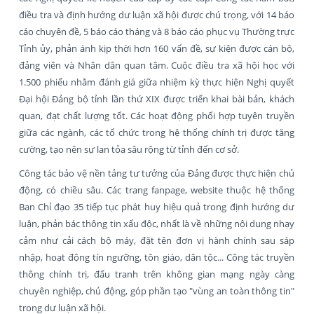
điều tra và định hướng dư luận xã hội được chú trọng, với 14 báo
cáo chuyên đề, 5 báo cáo tháng và 8 báo cáo phục vụ Thường trực
Tỉnh ủy, phản ánh kịp thời hơn 160 vấn đề, sự kiện được cán bộ,
đảng viên và Nhân dân quan tâm. Cuộc điều tra xã hội học với
1.500 phiếu nhằm đánh giá giữa nhiệm kỳ thực hiện Nghị quyết
Đại hội Đảng bộ tỉnh lần thứ XIX được triển khai bài bản, khách
quan, đạt chất lượng tốt. Các hoạt động phối hợp tuyên truyền
giữa các ngành, các tổ chức trong hệ thống chính trị được tăng
cường, tạo nên sự lan tỏa sâu rộng từ tỉnh đến cơ sở.
Công tác bảo vệ nền tảng tư tưởng của Đảng được thực hiện chủ
động, có chiều sâu. Các trang fanpage, website thuộc hệ thống
Ban Chỉ đạo 35 tiếp tục phát huy hiệu quả trong định hướng dư
luận, phản bác thông tin xấu độc, nhất là về những nội dung nhạy
cảm như cải cách bộ máy, đặt tên đơn vị hành chính sau sáp
nhập, hoạt động tín ngưỡng, tôn giáo, dân tộc... Công tác truyền
thông chính trị, đấu tranh trên không gian mạng ngày càng
chuyên nghiệp, chủ động, góp phần tạo "vùng an toàn thông tin"
trong dư luận xã hội.