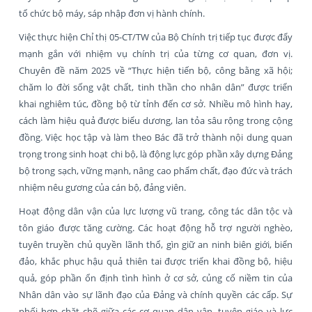
tổ chức bộ máy, sáp nhập đơn vị hành chính.
Việc thực hiện Chỉ thị 05-CT/TW của Bộ Chính trị tiếp tục được đẩy
mạnh gắn với nhiệm vụ chính trị của từng cơ quan, đơn vị.
Chuyên đề năm 2025 về “Thực hiện tiến bộ, công bằng xã hội;
chăm lo đời sống vật chất, tinh thần cho nhân dân” được triển
khai nghiêm túc, đồng bộ từ tỉnh đến cơ sở. Nhiều mô hình hay,
cách làm hiệu quả được biểu dương, lan tỏa sâu rộng trong cộng
đồng. Việc học tập và làm theo Bác đã trở thành nội dung quan
trọng trong sinh hoạt chi bộ, là động lực góp phần xây dựng Đảng
bộ trong sạch, vững mạnh, nâng cao phẩm chất, đạo đức và trách
nhiệm nêu gương của cán bộ, đảng viên.
Hoạt động dân vận của lực lượng vũ trang, công tác dân tộc và
tôn giáo được tăng cường. Các hoạt động hỗ trợ người nghèo,
tuyên truyền chủ quyền lãnh thổ, gìn giữ an ninh biên giới, biển
đảo, khắc phục hậu quả thiên tai được triển khai đồng bộ, hiệu
quả, góp phần ổn định tình hình ở cơ sở, củng cố niềm tin của
Nhân dân vào sự lãnh đạo của Đảng và chính quyền các cấp. Sự
phối hợp chặt chẽ giữa các cơ quan dân vận, tuyên giáo và lực