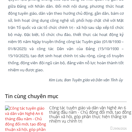
giữa Đảng với Nhân dân. Đổi mới nội dung, phương thức hoạt
động tuyên giáo, dân vận theo hướng chủ động, gần dân, bám cơ
sở, linh hoạt ứng dụng công nghệ số; phối hợp chặt chẽ với Mặt
trận Tổ quốc và các tổ chức chính trị - xã hội sau sắp xếp tổ chức
bộ máy. Đặc biệt, tổ chức chu đáo, thiết thực các hoạt động kỷ
niệm 95 năm Ngày truyền thống công tác Tuyên giáo (01/8/1930 –
01/8/2025) và công tác Dân vận của Đảng (15/10/1930 –
15/10/2025), tạo đợt sinh hoạt chính trị sâu rộng, củng cố truyền
thống, động viên đội ngũ cán bộ, đảng viên nỗ lực hoàn thành tốt
nhiệm vụ được giao.
Kim Lưu, Ban Tuyên giáo và Dân vận Tỉnh ủy
Tin cùng chuyên mục
Công tác tuyên giáo và dân vận Nghệ An 6
tháng đầu năm - Chủ động đổi mới, tạo đồng
thuận xã hội, góp phần thực hiện thắng lợi
nhiệm vụ chính trị
29/06/2026