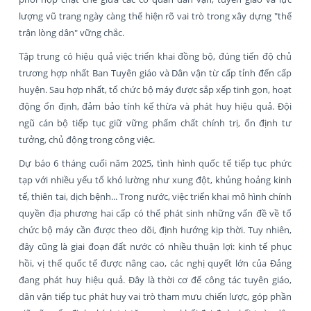
lượng vũ trang ngày càng thể hiện rõ vai trò trong xây dựng "thế
trận lòng dân" vững chắc.
Tập trung có hiệu quả việc triển khai đồng bộ, đúng tiến độ chủ
trương hợp nhất Ban Tuyên giáo và Dân vận từ cấp tỉnh đến cấp
huyện. Sau hợp nhất, tổ chức bộ máy được sắp xếp tinh gọn, hoạt
động ổn định, đảm bảo tính kế thừa và phát huy hiệu quả. Đội
ngũ cán bộ tiếp tục giữ vững phẩm chất chính trị, ổn định tư
tưởng, chủ động trong công việc.
Dự báo 6 tháng cuối năm 2025, tình hình quốc tế tiếp tục phức
tạp với nhiều yếu tố khó lường như xung đột, khủng hoảng kinh
tế, thiên tai, dịch bệnh... Trong nước, việc triển khai mô hình chính
quyền địa phương hai cấp có thể phát sinh những vấn đề về tổ
chức bộ máy cần được theo dõi, định hướng kịp thời. Tuy nhiên,
đây cũng là giai đoạn đất nước có nhiều thuận lợi: kinh tế phục
hồi, vị thế quốc tế được nâng cao, các nghị quyết lớn của Đảng
đang phát huy hiệu quả. Đây là thời cơ để công tác tuyên giáo,
dân vận tiếp tục phát huy vai trò tham mưu chiến lược, góp phần