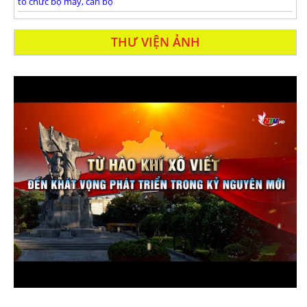
tổ chức bộ máy, cán bộ
THƯ VIỆN ẢNH