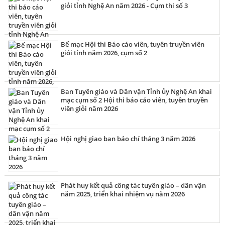
địa bàn tỉnh tiếp tục được triển khai đồng bộ, chủ động, sáng
giỏi tỉnh Nghệ An năm 2026 - Cụm thi số 3
tạo, bám sát nhiệm vụ chính trị, góp phần củng cố niềm tin
của Nhân dân đối với Đảng, tăng cường khối đại đoàn kết
toàn dân tộc và tạo sự đồng thuận xã hội trong thực hiện các
mục tiêu phát triển của tỉnh.
Bế mạc Hội thi Báo cáo viên, tuyên truyền viên
giỏi tỉnh năm 2026, cụm số 2
Ban Tuyên giáo và Dân vận Tỉnh ủy Nghệ An khai
mạc cụm số 2 Hội thi báo cáo viên, tuyên truyền
viên giỏi năm 2026
Hội nghị giao ban báo chí tháng 3 năm 2026
Phát huy kết quả công tác tuyên giáo – dân vận
năm 2025, triển khai nhiệm vụ năm 2026