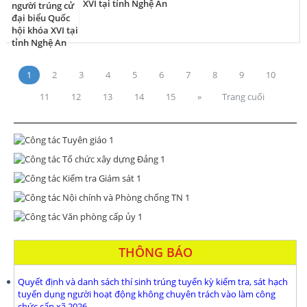
XVI tại tỉnh Nghệ An
1
2
3
4
5
6
7
8
9
10
11
12
13
14
15
»
Trang cuối
THÔNG BÁO
Quyết định và danh sách thí sinh trúng tuyển kỳ kiểm tra, sát hạch
tuyển dụng người hoạt động không chuyên trách vào làm công
chức cấp xã 2026