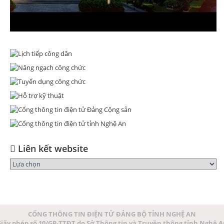
Liên kết website
CỔNG THÔNG TIN ĐIỆN TỬ ĐẢNG BỘ TỈNH NGHỆ AN
iấy phép số 10/GP-TTĐT do Sở Thông tin và Truyền thông tỉnh Nghệ 