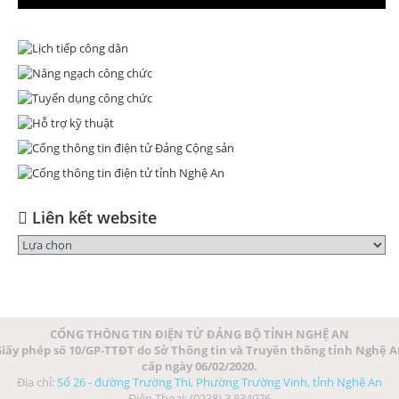
Liên kết website
CỔNG THÔNG TIN ĐIỆN TỬ ĐẢNG BỘ TỈNH NGHỆ AN
iấy phép số 10/GP-TTĐT do Sở Thông tin và Truyền thông tỉnh Nghệ 
cấp ngày 06/02/2020.
Địa chỉ:
Số 26 - đường Trường Thi, Phường Trường Vinh, tỉnh Nghệ An
Điện Thoại: (0238) 3 834976