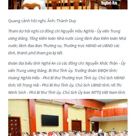
Quang cảnh hội nghị. Ảnh: Thành Duy
Tham dự hội nghị có đồng chí Nguyễn Hữu Nghĩa - Ủy viên Trung
ương Đảng, Tổng Kiểm toán Nhà nước cùng lãnh đạo Kiểm toán Nhà
nước; lãnh đạo Ban Thường vụ, Thường trực HĐND và UBND các
tỉnh, thành phố tham gia ký kết.
Đoàn đại biểu tỉnh Nghệ An có các đồng chí: Nguyễn Khắc Thận - Ủy
viên Trung ương Đảng, Bí thư Tỉnh ủy, Trưởng đoàn ĐBQH tỉnh;
Hoàng Nghĩa Hiếu - Phó Bí thư Thường trực Tỉnh ủy, Chủ tịch HĐND
tỉnh; Võ Trọng Hải - Phó Bí thư Tỉnh ủy, Chủ tịch UBND tỉnh; Võ Thị
Minh Sinh - Phó Bí thư Tỉnh ủy, Chủ tịch Ủy ban MTTQ Việt Nam tỉnh.