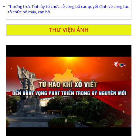
Thường trưc Tỉnh ủy tổ chức Lễ công bố các quyết định về công tác
tổ chức bộ máy, cán bộ
THƯ VIỆN ẢNH