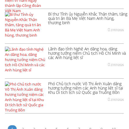
Bí thư Tỉnh ủy Nguyễn Khắc Thận thăm, tặng
quà tri ân Bà Mẹ Việt Nam Anh hùng,
thương binh
27/07/2026
Lãnh đạo tỉnh Nghệ An dâng hoa, dâng
hương tưởng niệm Chủ tịch Hồ Chí Minh và
các Anh hùng liệt sĩ
27/07/2026
Phó Chủ tịch nước Võ Thị Ánh Xuân dâng
hương tưởng niệm các Anh hùng liệt sĩ tại
Khu Di tích lịch sử Quốc gia Truông Bồn
27/07/2026
1
2
3
4
5
6
7
8
9
10