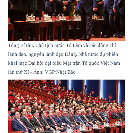
Tổng Bí thư, Chủ tịch nước Tô Lâm và các đồng chí
lãnh đạo, nguyên lãnh đạo Đảng, Nhà nước dự phiên
khai mạc Đại hội đại biểu Mặt trận Tổ quốc Việt Nam
lần thứ XI - Ảnh: VGP/Nhật Bắc