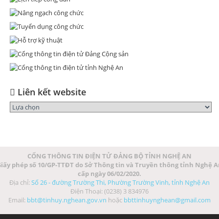
Liên kết website
CỔNG THÔNG TIN ĐIỆN TỬ ĐẢNG BỘ TỈNH NGHỆ AN
iấy phép số 10/GP-TTĐT do Sở Thông tin và Truyền thông tỉnh Nghệ 
cấp ngày 06/02/2020.
Địa chỉ:
Số 26 - đường Trường Thi, Phường Trường Vinh, tỉnh Nghệ An
Điện Thoại: (0238) 3 834976
Email:
bbt@tinhuy.nghean.gov.vn
hoặc
bbttinhuynghean@gmail.com