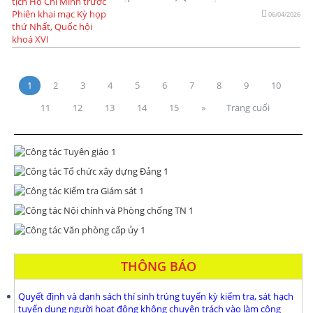
06/04/2026
1
2
3
4
5
6
7
8
9
10
11
12
13
14
15
»
Trang cuối
THÔNG BÁO
Quyết định và danh sách thí sinh trúng tuyển kỳ kiểm tra, sát hạch
tuyển dụng người hoạt động không chuyên trách vào làm công