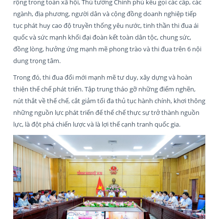
rộng trong toàn xã hội, Thủ tướng Chính phủ kêu gọi các cấp, các
ngành, địa phương, người dân và cộng đồng doanh nghiệp tiếp
tục phát huy cao độ truyền thống yêu nước, tinh thần thi đua ái
quốc và sức mạnh khối đại đoàn kết toàn dân tộc, chung sức,
đồng lòng, hưởng ứng mạnh mẽ phong trào và thi đua trên 6 nội
dung trọng tâm.
Trong đó, thi đua đổi mới mạnh mẽ tư duy, xây dựng và hoàn
thiện thể chế phát triển. Tập trung tháo gỡ những điểm nghẽn,
nút thắt về thể chế, cắt giảm tối đa thủ tục hành chính, khơi thông
những nguồn lực phát triển để thể chế thực sự trở thành nguồn
lực, là đột phá chiến lược và là lợi thế cạnh tranh quốc gia.