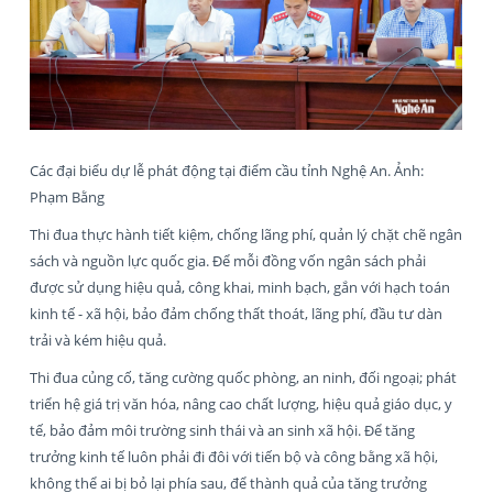
Các đại biểu dự lễ phát động tại điểm cầu tỉnh Nghệ An. Ảnh:
Phạm Bằng
Thi đua thực hành tiết kiệm, chống lãng phí, quản lý chặt chẽ ngân
sách và nguồn lực quốc gia. Để mỗi đồng vốn ngân sách phải
được sử dụng hiệu quả, công khai, minh bạch, gắn với hạch toán
kinh tế - xã hội, bảo đảm chống thất thoát, lãng phí, đầu tư dàn
trải và kém hiệu quả.
Thi đua củng cố, tăng cường quốc phòng, an ninh, đối ngoại; phát
triển hệ giá trị văn hóa, nâng cao chất lượng, hiệu quả giáo dục, y
tế, bảo đảm môi trường sinh thái và an sinh xã hội. Để tăng
trưởng kinh tế luôn phải đi đôi với tiến bộ và công bằng xã hội,
không thể ai bị bỏ lại phía sau, để thành quả của tăng trưởng