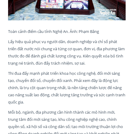
Toàn cảnh điểm cầu tỉnh Nghệ An. Ảnh: Phạm Bằng
Lấy hiệu quả phục vụ người dân, doanh nghiệp và chỉ số phát
triển đất nước nói chung và từng cơ quan, đơn vị, địa phương làm
thước đo để đánh giá chất lượng công vụ. Kiên quyết xóa bỏ tình
trạng né tránh, đùn đẩy trách nhiệm, sợ sai.
Thi đua đẩy mạnh phát triển khoa học công nghệ, đổi mới sáng
tạo, chuyển đổi số, chuyển đổi xanh. Phải xem đây là động lực
chính, là trụ cột quan trọng nhất, là nền tảng chiến lược để nâng
cao năng suất lao động, chất lượng tăng trưởng và sức cạnh tranh
quốc gia.
Mỗi bộ, ngành, địa phương cần hình thành các mô hình mới,
trung tâm đổi mới sáng tạo, khu công nghiệp nghệ cao, chính
quyền số, xã hội số và công dân số; tạo môi trường thuận lợi cho
cộng đồng doanh nghiệp đổi mới sáng tạo và khởi nghiệp phát