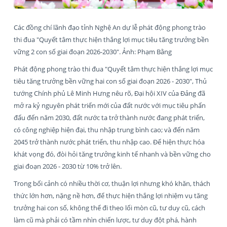
Các đồng chí lãnh đạo tỉnh Nghệ An dự lễ phát động phong trào
thi đua "Quyết tâm thực hiện thắng lợi mục tiêu tăng trưởng bền
vững 2 con số giai đoạn 2026-2030". Ảnh: Phạm Bằng
Phát động phong trào thi đua "Quyết tâm thực hiện thắng lợi mục
tiêu tăng trưởng bền vững hai con số giai đoạn 2026 - 2030", Thủ
tướng Chính phủ Lê Minh Hưng nêu rõ, Đại hội XIV của Đảng đã
mở ra kỷ nguyên phát triển mới của đất nước với mục tiêu phấn
đấu đến năm 2030, đất nước ta trở thành nước đang phát triển,
có công nghiệp hiện đại, thu nhập trung bình cao; và đến năm
2045 trở thành nước phát triển, thu nhập cao. Để hiện thực hóa
khát vọng đó, đòi hỏi tăng trưởng kinh tế nhanh và bền vững cho
giai đoạn 2026 - 2030 từ 10% trở lên.
Trong bối cảnh có nhiều thời cơ, thuận lợi nhưng khó khăn, thách
thức lớn hơn, nặng nề hơn, để thực hiện thắng lợi nhiệm vụ tăng
trưởng hai con số, không thể đi theo lối mòn cũ, tư duy cũ, cách
làm cũ mà phải có tầm nhìn chiến lược, tư duy đột phá, hành