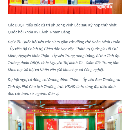
Các ĐBQH tiếp xúc cử tri phường Vinh Lộc sau Kỳ họp thứ nhất,
Quốc hội khóa XVI. Ảnh: Phạm Bằng
Đại biểu Quốc hội tiếp xúc cử tri gồm các đồng chí: Đoàn Minh Huấn
- Ủy viên Bộ Chính trị, Giám đốc Học viện Chính trị Quốc gia Hồ Chí
Minh; Nguyễn Khắc Thận - Ủy viên Trung ương Đảng, Bí thư Tỉnh ủy,
Trưởng đoàn ĐBQH tỉnh; Nguyễn Thị Minh Tú - Giám đốc Trung tâm
Khoa học Xã hội và Nhân văn (Sở Khoa học và Công nghệ).
Dự hội nghị có đồng chí Dương Đình Chỉnh - Ủy viên Ban Thường vụ
Tỉnh ủy, Phó Chủ tịch Thường trực HĐND tỉnh; cùng đại diện lãnh
đạo các ban, sở, ngành, đơn vị.