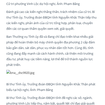
Cử tri phường Vinh Lộc dự hội nghị. Ảnh: Phạm Bằng
Đánh giá cao các kiến nghị thẳng thắn, trách nhiệm của cử tri, Bí
thư Tỉnh ủy, Trưởng đoàn ĐBQH tỉnh Nguyễn Khắc Thận tiếp thu
các kiến nghị, phản ánh của cử tri; tổng hợp, phân loại, chuyển
đến các cơ quan thẩm quyền xem xét, giải quyết.
Ban Thường vụ Tỉnh ủy đã và đang chỉ đạo triển khai nhiều giải
pháp để hoàn thiện bộ máy chính quyền địa phương 2 cấp đảm
bảo gần dân, sát dân, phục vụ nhân dân tốt hơn. Cùng đó, tỉnh
cũng đang đẩy mạnh cải cách hành chính, cải thiện môi trường
đầu tư, phát huy các tiềm năng, lợi thế để trở thành nguồn lực
phát triển.
Bí thư Tỉnh ủy, Trưởng đoàn ĐBQH tỉnh Nguyễn Khắc Thận phát
biểu tại hội nghị. Ảnh: Phạm Bằng
Bí thư Tỉnh ủy, Trưởng đoàn ĐBQH tỉnh đề nghị các sở, ngành,
phường Vinh Lộc tiếp thu, nắm bắt, quyết liệt chỉ đạo giải quyết