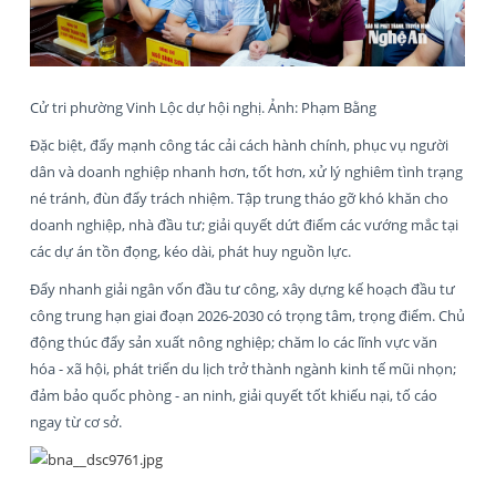
Cử tri phường Vinh Lộc dự hội nghị. Ảnh: Phạm Bằng
Đặc biệt, đẩy mạnh công tác cải cách hành chính, phục vụ người
dân và doanh nghiệp nhanh hơn, tốt hơn, xử lý nghiêm tình trạng
né tránh, đùn đẩy trách nhiệm. Tập trung tháo gỡ khó khăn cho
doanh nghiệp, nhà đầu tư; giải quyết dứt điểm các vướng mắc tại
các dự án tồn đọng, kéo dài, phát huy nguồn lực.
Đẩy nhanh giải ngân vốn đầu tư công, xây dựng kế hoạch đầu tư
công trung hạn giai đoạn 2026-2030 có trọng tâm, trọng điểm. Chủ
động thúc đẩy sản xuất nông nghiệp; chăm lo các lĩnh vực văn
hóa - xã hội, phát triển du lịch trở thành ngành kinh tế mũi nhọn;
đảm bảo quốc phòng - an ninh, giải quyết tốt khiếu nại, tố cáo
ngay từ cơ sở.