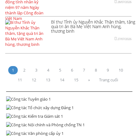
28/07/2026
Bí thư Tỉnh ủy Nguyễn Khắc Thận thăm, tặng
quà tri ân Bà Mẹ Việt Nam Anh hùng,
thương binh
27/07/2026
1
2
3
4
5
6
7
8
9
10
11
12
13
14
15
»
Trang cuối