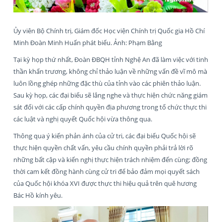
Ủy viên Bộ Chính trị, Giám đốc Học viện Chính trị Quốc gia Hồ Chí
Minh Đoàn Minh Huấn phát biểu. Ảnh: Phạm Bằng
Tại kỳ họp thứ nhất, Đoàn ĐBQH tỉnh Nghệ An đã làm việc với tinh
thần khẩn trương, không chỉ thảo luận về những vấn đề vĩ mô mà
luôn lồng ghép những đặc thù của tỉnh vào các phiên thảo luận.
Sau kỳ họp, các đại biểu sẽ lắng nghe và thực hiện chức năng giám
sát đối với các cấp chính quyền địa phương trong tổ chức thực thi
các luật và nghị quyết Quốc hội vừa thông qua.
Thông qua ý kiến phản ánh của cử tri, các đại biểu Quốc hội sẽ
thực hiện quyền chất vấn, yêu cầu chính quyền phải trả lời rõ
những bất cập và kiến nghị thực hiện trách nhiệm đến cùng; đồng
thời cam kết đồng hành cùng cử tri để bảo đảm mọi quyết sách
của Quốc hội khóa XVI được thực thi hiệu quả trên quê hương
Bác Hồ kính yêu.