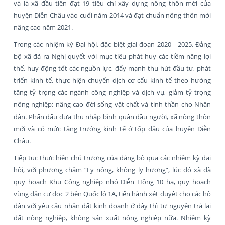
và là xã đầu tiên đạt 19 tiêu chí xây dựng nông thôn mới của
huyện Diễn Châu vào cuối năm 2014 và đạt chuẩn nông thôn mới
nâng cao năm 2021.
Trong các nhiệm kỳ Đại hội, đặc biệt giai đoạn 2020 - 2025, Đảng
bộ xã đã ra Nghị quyết với mục tiêu phát huy các tiềm năng lợi
thế, huy động tốt các nguồn lực, đẩy mạnh thu hút đầu tư, phát
triển kinh tế, thực hiện chuyển dịch cơ cấu kinh tế theo hướng
tăng tỷ trọng các ngành công nghiệp và dịch vụ, giảm tỷ trọng
nông nghiệp; nâng cao đời sống vật chất và tinh thần cho Nhân
dân. Phấn đấu đưa thu nhập bình quân đầu người, xã nông thôn
mới và có mức tăng trưởng kinh tế ở tốp đầu của huyện Diễn
Châu.
Tiếp tục thực hiện chủ trương của đảng bộ qua các nhiệm kỳ đại
hội, với phương châm “Ly nông, không ly hương”, lúc đó xã đã
quy hoạch Khu Công nghiệp nhỏ Diễn Hồng 10 ha, quy hoạch
vùng dân cư dọc 2 bên Quốc lộ 1A, tiến hành xét duyệt cho các hộ
dân với yêu cầu nhận đất kinh doanh ở đây thì tự nguyện trả lại
đất nông nghiệp, không sản xuất nông nghiệp nữa. Nhiệm kỳ