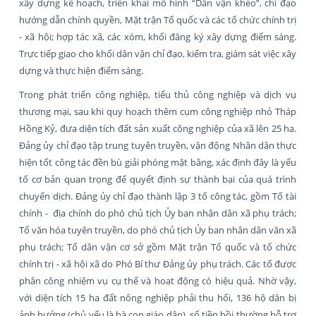
xây dựng kế hoạch, triển khai mô hình “Dân vận khéo”, chỉ đạo
hướng dẫn chính quyền, Mặt trận Tổ quốc và các tổ chức chính trị
- xã hội; hợp tác xã, các xóm, khối đăng ký xây dựng điểm sáng.
Trực tiếp giao cho khối dân vận chỉ đạo, kiểm tra, giám sát việc xây
dựng và thực hiện điểm sáng.
Trong phát triển công nghiệp, tiểu thủ công nghiệp và dịch vụ
thương mại, sau khi quy hoạch thêm cụm công nghiệp nhỏ Tháp
Hồng Kỷ, đưa diện tích đất sản xuất công nghiệp của xã lên 25 ha.
Đảng ủy chỉ đạo tập trung tuyên truyền, vận động Nhân dân thực
hiện tốt công tác đền bù giải phóng mặt bằng, xác định đây là yếu
tố cơ bản quan trọng để quyết định sự thành bại của quá trình
chuyển dịch. Đảng ủy chỉ đạo thành lập 3 tổ công tác, gồm Tổ tài
chính - địa chính do phó chủ tịch Ủy ban nhân dân xã phụ trách;
Tổ văn hóa tuyên truyền, do phó chủ tịch Ủy ban nhân dân văn xã
phụ trách; Tổ dân vận cơ sở gồm Mặt trận Tổ quốc và tổ chức
chính trị - xã hội xã do Phó Bí thư Đảng ủy phụ trách. Các tổ được
phân công nhiệm vụ cụ thể và hoạt động có hiệu quả. Nhờ vậy,
với diện tích 15 ha đất nông nghiệp phải thu hối, 136 hộ dân bị
ảnh hưởng (chủ yếu là bà con giáo dân), số tiền bồi thường hỗ trợ