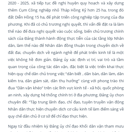
2020 - 2025, xã tiếp tục đề nghị huyện quy hoạch và xây dựng
thêm Cụm Công nghiệp nhỏ Tháp Hồng Kỷ hơn 25 ha, trong đó
đất Diễn Hồng 15 ha, để phát triển công nghiệp tập trung của địa
phương. Khi đã có chủ trương nghị quyết, thì vấn đề đặt ra là làm
thế nào để đưa nghị quyết vào cuộc sống, biến chủ trương chính
sách của Đảng thành hành động thực tiễn của các tầng lớp Nhân
dân, làm thế nào để Nhân dân đồng thuận trong chuyển dịch về
đất đai, chuyển dịch về ngành nghề để phát triển kinh tế là một
việc không hề đơn giản. Đảng ủy xác định vị trí, vai trò và tầm
quan trọng của công tác dân vận, đặc biệt là việc triển khai thực
hiện quy chế dân chủ trong việc “dân biết , dân bàn, dân làm, dân
kiểm tra, dân giám sát, dân thụ hưởng” cùng với phong trào thi
đua “Dân vận khéo” trên các lĩnh vực kinh tế - xã hội, quốc phòng
an ninh, xây dựng hệ thống chính trị ở địa phương. Đảng ủy chọn
chuyên đề: “Tập trung lãnh đạo, chỉ đạo, tuyên truyền vận động
Nhân dân thực hiện chuyển dịch cơ cấu kinh tế làm điểm sáng về
quy chế dân chủ ở cơ sở để chỉ đạo thực hiện.
Ngay từ đầu nhiệm kỳ Đảng ủy chỉ đạo Khối dân vận tham mưu