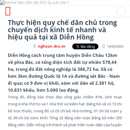
Thực hiện quy chế dân chủ trong
chuyển dịch kinh tế nhanh và
hiệu quả tại xã Diễn Hồng
nghean.dcs.vn
14/05/2024
Diễn Hồng cách trung tâm huyện Diễn Châu 12km
về phía Bắc, có tổng diện tích đất tự nhiên 578,44
ha, trong đó đất nông nghiệp là 386,72 ha. Xã có
hơn 3km đường Quốc lộ 1A và đường sắt Bắc - Nam
đi qua; có 9 đơn vị khối, xóm với dân số 2.381 hộ,
10.831 khẩu, hơn 5.000 lao động.
Trong đó, đồng bào theo đạo công giáo chiếm 41%, sinh hoạt
trong 4 nhà thờ họ và 1 nhà thờ xứ kiêm hạt. Đảng bộ xã có 13 chi
bộ trực thuộc, trong đó có 03 chi bộ nhà trường, 01 chi bộ trạm y
tế, 09 chi bộ xóm, khối. Tổng số đảng viên toàn Đảng bộ trên 350
đảng viên. Diễn Hồng trở thành xã phát triển toàn diện của huyện