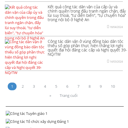
Kết quả công tác dân vận của cấp ủy và
chính quyền trong đấu tranh ngăn chặn, đẩy
lùi suy thoái, "tự diễn biến", "tự chuyển hóa"
trong nội bộ ở Nghệ An
18/04/2024
Công tác dân vận ở vùng đồng bào dân tộc
thiểu số góp phần thực hiện thắng lợi nghị
quyết đại hội đảng các cấp và Nghị quyết 39-
NQ/TW
14/03/2024
1
2
3
4
5
6
7
8
9
10
»
Trang cuối