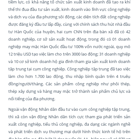
tiềm lực, có khả năng tổ chức sản xuất kinh doanh đã tạo ra khí
thế thi đua đầu tư sản xuất, kinh doanh vào lĩnh vực công nghiệp
và dịch vụ của địa phương sôi động, các diện tích đất công nghiệp
được đăng ký đầu tư lấp đầy, cùng với chính sách thu hút nhà đầu
tư Hàn Quốc của huyện, hai cụm CNN trên địa bàn xã đã có 42
doanh nghiệp, cơ sở sản xuất hoạt động, trong đó có 01 doanh
nghiệp may mặc Hàn Quốc đầu tư 100% vốn nước ngoài, quy mô
12 triệu USD tạo việc làm cho trên 3000 lao động; 31 doanh nghiệp
và 10 cơ sở kinh doanh hộ gia đình tham gia sản xuất kinh doanh
tập trung tại cụm công nghiệp. Công nghiệp tập trung đã tạo việc
làm cho hơn 1.700 lao động, thu nhập bình quân trên 4 truêụ
đồng/người/tháng. Các sản phẩm công nghiệp như phôi thép,
thép xây dựng và hàng may mặc trở thành sản phẩm chủ lực và
nổi tiếng của địa phương.
Ngoài vận động Nhân dân đầu tư vào cụm công nghiệp tập trung,
thì xã còn vận động Nhân dân tích cực tham gia phát triển sản
xuất công nghiệp, tiểu thủ công nghiệp, đa dạng các ngành nghề
và phát triển dịch vụ thương mại dưới hình thức kinh tế hộ trên
địa bàn dân cư, đặc biệt là dọc tuyến QL 1A., hiện nay xã có 879 cơ