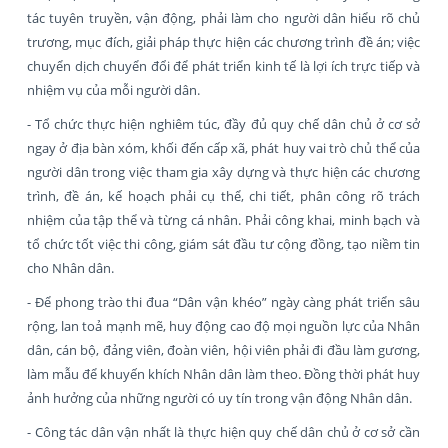
tác tuyên truyền, vận động, phải làm cho người dân hiểu rõ chủ
trương, mục đích, giải pháp thực hiện các chương trình đề án; việc
chuyển dịch chuyển đổi để phát triển kinh tế là lợi ích trực tiếp và
nhiệm vụ của mỗi người dân.
- Tổ chức thực hiện nghiêm túc, đầy đủ quy chế dân chủ ở cơ sở
ngay ở địa bàn xóm, khối đến cấp xã, phát huy vai trò chủ thể của
người dân trong việc tham gia xây dựng và thực hiện các chương
trình, đề án, kế hoạch phải cụ thể, chi tiết, phân công rõ trách
nhiệm của tập thể và từng cá nhân. Phải công khai, minh bạch và
tổ chức tốt việc thi công, giám sát đầu tư cộng đồng, tạo niềm tin
cho Nhân dân.
- Để phong trào thi đua “Dân vận khéo” ngày càng phát triển sâu
rộng, lan toả mạnh mẽ, huy động cao độ mọi nguồn lực của Nhân
dân, cán bộ, đảng viên, đoàn viên, hội viên phải đi đầu làm gương,
làm mẫu để khuyến khích Nhân dân làm theo. Đồng thời phát huy
ảnh hưởng của những người có uy tín trong vận động Nhân dân.
- Công tác dân vận nhất là thực hiện quy chế dân chủ ở cơ sở cần