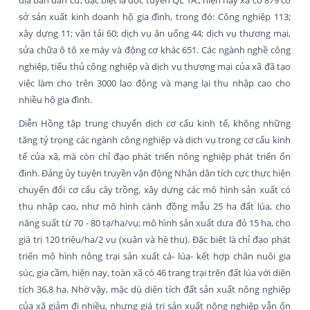
sở sản xuất kinh doanh hộ gia đình, trong đó: Công nghiệp 113;
xây dựng 11; vận tải 60; dịch vụ ăn uống 44; dịch vụ thương mại,
sửa chữa ô tô xe máy và động cơ khác 651. Các ngành nghề công
nghiệp, tiểu thủ công nghiệp và dịch vụ thương mại của xã đã tạo
việc làm cho trên 3000 lao động và mạng lại thu nhập cao cho
nhiều hộ gia đình.
Diễn Hồng tập trung chuyển dịch cơ cấu kinh tế, không những
tăng tỷ trọng các ngành công nghiệp và dịch vụ trong cơ cấu kinh
tế của xã, mà còn chỉ đạo phát triển nông nghiệp phát triển ổn
định. Đảng ủy tuyên truyền vận động Nhân dân tích cực thực hiện
chuyển đổi cơ cấu cây trồng, xây dựng các mô hình sản xuất có
thu nhập cao, như mô hình cánh đồng mẫu 25 ha đất lúa, cho
năng suất từ 70 - 80 tạ/ha/vụ; mô hình sản xuất dưa đỏ 15 ha, cho
giá trị 120 triệu/ha/2 vụ (xuân và hè thu). Đặc biệt là chỉ đạo phát
triển mô hình nông trại sản xuất cá- lúa- kết hợp chăn nuôi gia
súc, gia cầm, hiện nay, toàn xã có 46 trang trại trên đất lúa với diện
tích 36,8 ha. Nhờ vậy, mặc dù diện tích đất sản xuất nông nghiệp
của xã giảm đi nhiều, nhưng giá trị sản xuất nông nghiệp vẫn ổn