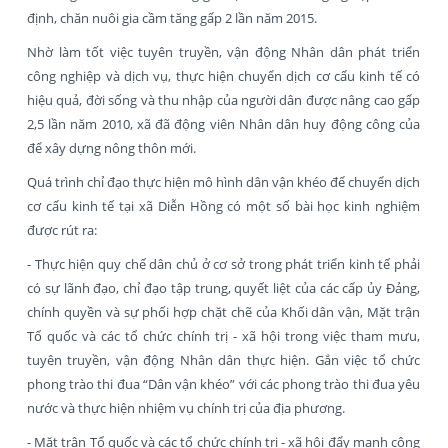
định, chăn nuôi gia cầm tăng gấp 2 lần năm 2015.
Nhờ làm tốt việc tuyên truyền, vận động Nhân dân phát triển
công nghiệp và dịch vụ, thực hiện chuyển dịch cơ cấu kinh tế có
hiệu quả, đời sống và thu nhập của người dân được nâng cao gấp
2,5 lần năm 2010, xã đã động viên Nhân dân huy động công của
để xây dựng nông thôn mới.
Quá trình chỉ đạo thực hiện mô hình dân vận khéo để chuyển dịch
cơ cấu kinh tế tại xã Diễn Hồng có một số bài học kinh nghiệm
được rút ra:
- Thực hiện quy chế dân chủ ở cơ sở trong phát triển kinh tế phải
có sự lãnh đạo, chỉ đạo tập trung, quyết liệt của các cấp ủy Đảng,
chính quyền và sự phối hợp chặt chẽ của Khối dân vận, Mặt trận
Tổ quốc và các tổ chức chính trị - xã hội trong việc tham mưu,
tuyên truyền, vận động Nhân dân thực hiện. Gắn việc tổ chức
phong trào thi đua “Dân vận khéo” với các phong trào thi đua yêu
nước và thực hiện nhiệm vụ chính trị của địa phương.
- Mặt trận Tổ quốc và các tổ chức chính trị - xã hội đẩy mạnh công