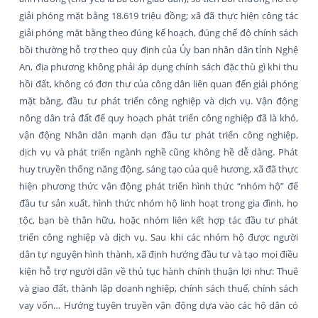
giải phóng mặt bằng 18.619 triệu đồng; xã đã thực hiện công tác
giải phóng mặt bằng theo đúng kế hoạch, đúng chế độ chính sách
bồi thường hỗ trợ theo quy định của Ủy ban nhân dân tỉnh Nghệ
An, địa phương không phải áp dụng chính sách đặc thù gì khi thu
hồi đất, không có đơn thư của công dân liên quan đến giải phóng
mặt bằng, đầu tư phát triển công nghiệp và dịch vụ. Vận động
nông dân trả đất để quy hoạch phát triển công nghiệp đã là khó,
vận động Nhân dân mạnh dạn đầu tư phát triển công nghiệp,
dịch vụ và phát triển ngành nghề cũng không hề dễ dàng. Phát
huy truyền thống năng động, sáng tạo của quê hương, xã đã thực
hiện phương thức vận động phát triển hình thức “nhóm hộ” để
đầu tư sản xuất, hình thức nhóm hộ linh hoạt trong gia đình, họ
tộc, bạn bè thân hữu, hoặc nhóm liên kết hợp tác đầu tư phát
triển công nghiệp và dịch vụ. Sau khi các nhóm hộ được người
dân tự nguyện hình thành, xã định hướng đầu tư và tạo mọi điều
kiện hỗ trợ người dân về thủ tục hành chính thuận lợi như: Thuê
và giao đất, thành lập doanh nghiệp, chính sách thuế, chính sách
vay vốn… Hướng tuyên truyền vận động dựa vào các hộ dân có