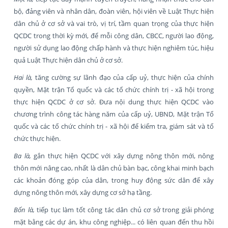
bộ, đảng viên và nhân dân, đoàn viên, hội viên về Luật Thực hiện
dân chủ ở cơ sở và vai trò, vị trí, tầm quan trọng của thực hiện
QCDC trong thời kỳ mới, để mỗi công dân, CBCC, người lao động,
người sử dụng lao động chấp hành và thực hiện nghiêm túc, hiệu
quả Luật Thực hiện dân chủ ở cơ sở.
Hai là,
tăng cường sự lãnh đạo của cấp uỷ, thực hiện của chính
quyền, Mặt trận Tổ quốc và các tổ chức chính trị - xã hội trong
thực hiện QCDC ở cơ sở. Đưa nội dung thực hiện QCDC vào
chương trình công tác hàng năm của cấp uỷ, UBND, Mặt trận Tổ
quốc và các tổ chức chính trị - xã hội để kiểm tra, giám sát và tổ
chức thực hiện.
Ba là,
gắn thực hiện QCDC với xây dựng nông thôn mới, nông
thôn mới nâng cao, nhất là dân chủ bàn bạc, công khai minh bạch
các khoản đóng góp của dân, trong huy động sức dân để xây
dựng nông thôn mới, xây dựng cơ sở hạ tầng.
Bốn là,
tiếp tục làm tốt công tác dân chủ cơ sở trong giải phóng
mặt bằng các dự án, khu công nghiệp... có liên quan đến thu hồi