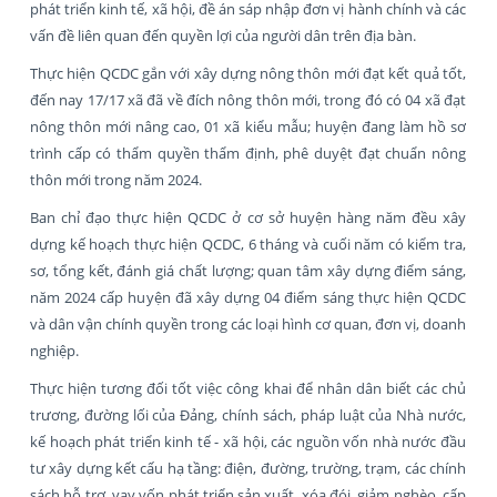
phát triển kinh tế, xã hội, đề án sáp nhập đơn vị hành chính và các
vấn đề liên quan đến quyền lợi của người dân trên địa bàn.
Thực hiện QCDC gắn với xây dựng nông thôn mới đạt kết quả tốt,
đến nay 17/17 xã đã về đích nông thôn mới, trong đó có 04 xã đạt
nông thôn mới nâng cao, 01 xã kiểu mẫu; huyện đang làm hồ sơ
trình cấp có thẩm quyền thẩm định, phê duyệt đạt chuẩn nông
thôn mới trong năm 2024.
Ban chỉ đạo thực hiện QCDC ở cơ sở huyện hàng năm đều xây
dựng kế hoạch thực hiện QCDC, 6 tháng và cuối năm có kiểm tra,
sơ, tổng kết, đánh giá chất lượng; quan tâm xây dựng điểm sáng,
năm 2024 cấp huyện đã xây dựng 04 điểm sáng thực hiện QCDC
và dân vận chính quyền trong các loại hình cơ quan, đơn vị, doanh
nghiệp.
Thực hiện tương đối tốt việc công khai để nhân dân biết các chủ
trương, đường lối của Đảng, chính sách, pháp luật của Nhà nước,
kế hoạch phát triển kinh tế - xã hội, các nguồn vốn nhà nước đầu
tư xây dựng kết cấu hạ tầng: điện, đường, trường, trạm, các chính
sách hỗ trợ, vay vốn phát triển sản xuất, xóa đói, giảm nghèo, cấp