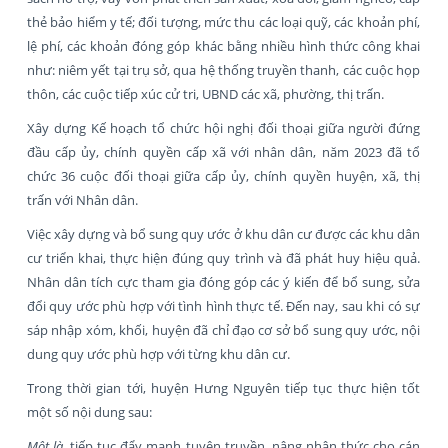
thẻ bảo hiểm y tế; đối tượng, mức thu các loại quỹ, các khoản phí,
lệ phí, các khoản đóng góp khác bằng nhiều hình thức công khai
như: niêm yết tại trụ sở, qua hệ thống truyền thanh, các cuộc họp
thôn, các cuộc tiếp xúc cử tri, UBND các xã, phường, thị trấn.
Xây dựng Kế hoạch tổ chức hội nghị đối thoại giữa người đứng
đầu cấp ủy, chính quyền cấp xã với nhân dân, năm 2023 đã tổ
chức 36 cuộc đối thoại giữa cấp ủy, chính quyền huyện, xã, thị
trấn với Nhân dân.
Việc xây dựng và bổ sung quy ước ở khu dân cư được các khu dân
cư triển khai, thực hiện đúng quy trình và đã phát huy hiệu quả.
Nhân dân tích cực tham gia đóng góp các ý kiến để bổ sung, sửa
đổi quy ước phù hợp với tình hình thực tế. Đến nay, sau khi có sự
sáp nhập xóm, khối, huyện đã chỉ đạo cơ sở bổ sung quy ước, nội
dung quy ước phù hợp với từng khu dân cư.
Trong thời gian tới, huyện Hưng Nguyên tiếp tục thực hiện tốt
một số nội dung sau:
Một là,
tiếp tục đẩy mạnh tuyên truyền, nâng nhận thức cho cán