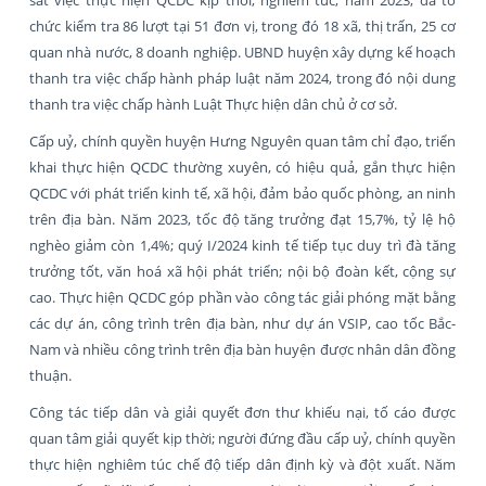
chức kiểm tra 86 lượt tại 51 đơn vị, trong đó 18 xã, thị trấn, 25 cơ
quan nhà nước, 8 doanh nghiệp. UBND huyện xây dựng kế hoạch
thanh tra việc chấp hành pháp luật năm 2024, trong đó nội dung
thanh tra việc chấp hành Luật Thực hiện dân chủ ở cơ sở.
Cấp uỷ, chính quyền huyện Hưng Nguyên quan tâm chỉ đạo, triển
khai thực hiện QCDC thường xuyên, có hiệu quả, gắn thực hiện
QCDC với phát triển kinh tế, xã hội, đảm bảo quốc phòng, an ninh
trên địa bàn. Năm 2023, tốc độ tăng trưởng đạt 15,7%, tỷ lệ hộ
nghèo giảm còn 1,4%; quý I/2024 kinh tế tiếp tục duy trì đà tăng
trưởng tốt, văn hoá xã hội phát triển; nội bộ đoàn kết, cộng sự
cao. Thực hiện QCDC góp phần vào công tác giải phóng mặt bằng
các dự án, công trình trên địa bàn, như dự án VSIP, cao tốc Bắc-
Nam và nhiều công trình trên địa bàn huyện được nhân dân đồng
thuận.
Công tác tiếp dân và giải quyết đơn thư khiếu nại, tố cáo được
quan tâm giải quyết kịp thời; người đứng đầu cấp uỷ, chính quyền
thực hiện nghiêm túc chế độ tiếp dân định kỳ và đột xuất. Năm