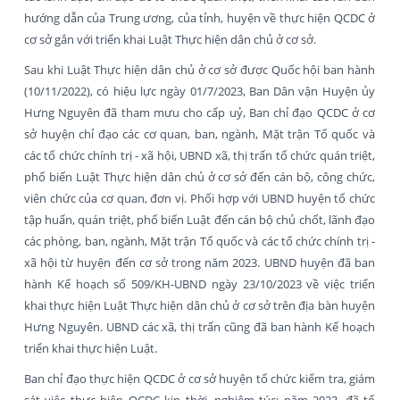
hướng dẫn của Trung ương, của tỉnh, huyện về thực hiện QCDC ở
cơ sở gắn với triển khai Luật Thực hiện dân chủ ở cơ sở.
Sau khi Luật Thực hiện dân chủ ở cơ sở được Quốc hội ban hành
(10/11/2022), có hiệu lực ngày 01/7/2023, Ban Dân vận Huyện ủy
Hưng Nguyên đã tham mưu cho cấp uỷ, Ban chỉ đạo QCDC ở cơ
sở huyện chỉ đạo các cơ quan, ban, ngành, Mặt trận Tổ quốc và
các tổ chức chính trị - xã hội, UBND xã, thị trấn tổ chức quán triệt,
phổ biến Luật Thực hiện dân chủ ở cơ sở đến cán bộ, công chức,
viên chức của cơ quan, đơn vị. Phối hợp với UBND huyện tổ chức
tập huấn, quán triệt, phổ biến Luật đến cán bộ chủ chốt, lãnh đạo
các phòng, ban, ngành, Mặt trận Tổ quốc và các tổ chức chính trị -
xã hội từ huyện đến cơ sở trong năm 2023. UBND huyện đã ban
hành Kế hoạch số 509/KH-UBND ngày 23/10/2023 về việc triển
khai thực hiện Luật Thực hiện dân chủ ở cơ sở trên địa bàn huyện
Hưng Nguyên. UBND các xã, thị trấn cũng đã ban hành Kế hoạch
triển khai thực hiện Luật.
Ban chỉ đạo thực hiện QCDC ở cơ sở huyện tổ chức kiểm tra, giám
sát việc thực hiện QCDC kịp thời, nghiêm túc; năm 2023, đã tổ