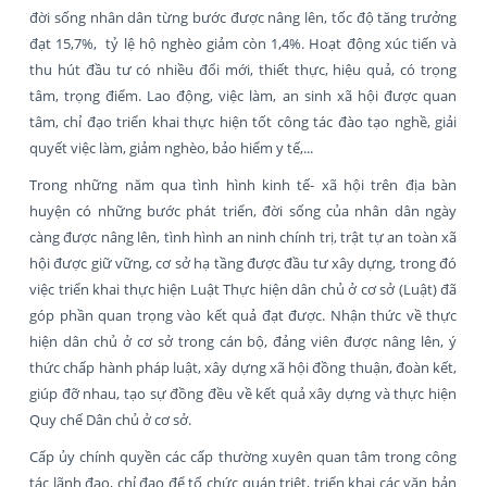
đời sống nhân dân từng bước được nâng lên, tốc độ tăng trưởng
đạt 15,7%, tỷ lệ hộ nghèo giảm còn 1,4%. Hoạt động xúc tiến và
thu hút đầu tư có nhiều đổi mới, thiết thực, hiệu quả, có trọng
tâm, trọng điểm. Lao động, việc làm, an sinh xã hội được quan
tâm, chỉ đạo triển khai thực hiện tốt công tác đào tạo nghề, giải
quyết việc làm, giảm nghèo, bảo hiểm y tế,...
Trong những năm qua tình hình kinh tế- xã hội trên địa bàn
huyện có những bước phát triển, đời sống của nhân dân ngày
càng được nâng lên, tình hình an ninh chính trị, trật tự an toàn xã
hội được giữ vững, cơ sở hạ tầng được đầu tư xây dựng, trong đó
việc triển khai thực hiện Luật Thực hiện dân chủ ở cơ sở (Luật) đã
góp phần quan trọng vào kết quả đạt được. Nhận thức về thực
hiện dân chủ ở cơ sở trong cán bộ, đảng viên được nâng lên, ý
thức chấp hành pháp luật, xây dựng xã hội đồng thuận, đoàn kết,
giúp đỡ nhau, tạo sự đồng đều về kết quả xây dựng và thực hiện
Quy chế Dân chủ ở cơ sở.
Cấp ủy chính quyền các cấp thường xuyên quan tâm trong công
tác lãnh đạo, chỉ đạo để tổ chức quán triệt, triển khai các văn bản