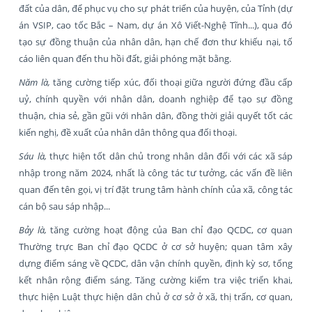
đất của dân, để phục vụ cho sự phát triển của huyện, của Tỉnh (dự
án VSIP, cao tốc Bắc – Nam, dự án Xô Viết-Nghệ Tĩnh...), qua đó
tạo sự đồng thuận của nhân dân, hạn chế đơn thư khiếu nại, tố
cáo liên quan đến thu hồi đất, giải phóng mặt bằng.
Năm là,
tăng cường tiếp xúc, đối thoại giữa người đứng đầu cấp
uỷ, chính quyền với nhân dân, doanh nghiệp để tạo sự đồng
thuận, chia sẻ, gần gũi với nhân dân, đồng thời giải quyết tốt các
kiến nghị, đề xuất của nhân dân thông qua đối thoại.
Sáu là,
thực hiện tốt dân chủ trong nhân dân đối với các xã sáp
nhập trong năm 2024, nhất là công tác tư tưởng, các vấn đề liên
quan đến tên gọi, vị trí đặt trung tâm hành chính của xã, công tác
cán bộ sau sáp nhập...
Bảy là,
tăng cường hoạt động của Ban chỉ đạo QCDC, cơ quan
Thường trực Ban chỉ đạo QCDC ở cơ sở huyện; quan tâm xây
dựng điểm sáng về QCDC, dân vận chính quyền, định kỳ sơ, tổng
kết nhân rộng điểm sáng. Tăng cường kiểm tra việc triển khai,
thực hiện Luật thực hiện dân chủ ở cơ sở ở xã, thị trấn, cơ quan,