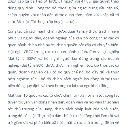
2023, cấp xã đã tiếp 51 lượt, 51 người với 47 vụ, giải quyết theo
đúng quy định. Công tác đối thoại giữa người đứng đầu cấp uỷ,
chính quyền với nhân dân được quan tâm, năm 2023 cấp xã tổ
chức 36 cuộc đối thoại, cấp huyện 4 cuộc.
Công tác cải cách hành chính được quan tâm; ý thức, trách nhiệm
phục vụ người dân, doanh nghiệp của cán bộ công chức các cơ
quan hành chính nhà nước, chính quyền các cấp có chuyển biến.
Hội nghị CBCC trong các cơ quan hành chính, đơn vị sự nghiệp
(đạt tỷ lệ 100%) và hội nghị người lao động trong các doanh
nghiệp (đạt tỷ lệ 80%) được thực hiện nghiêm túc, kịp thời; các cơ
quan, doanh nghiệp đều có bộ quy chế nội bộ đầy đủ và thực
hiện nghiêm túc. Chế độ chính sách người lao động được thực
hiện đúng quy định và theo hướng có lợi cho người lao động.
Mặt trận Tổ quốc và các tổ chức chính trị - xã hội làm tốt công tác
tuyên truyền, vận động nhân dân, đoàn viên và hội viên thực hiện
tốt chủ trương của Đảng, chính sách pháp luật của Nhà nước,
trong đó có Luật Thực hiện dân chủ ở cơ sở; đồng thời làm tốt vai
trò giám sát và phản biện xã hội, nhất là các chủ trương, đề án về