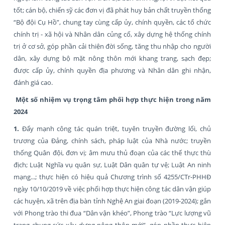
tốt; cán bộ, chiến sỹ các đơn vị đã phát huy bản chất truyền thống
“Bộ đội Cụ Hồ”, chung tay cùng cấp ủy, chính quyền, các tổ chức
chính trị - xã hội và Nhân dân củng cố, xây dựng hệ thống chính
trị ở cơ sở, góp phần cải thiện đời sống, tăng thu nhập cho người
dân, xây dựng bộ mặt nông thôn mới khang trang, sạch đẹp;
được cấp ủy, chính quyền địa phương và Nhân dân ghi nhận,
đánh giá cao.
Một số nhiệm vụ trọng tâm phối hợp thực hiện trong năm
2024
1.
Đẩy mạnh công tác quán triệt, tuyên truyền đường lối, chủ
trương của Đảng, chính sách, pháp luật của Nhà nước; truyền
thống Quân đội, đơn vị; âm mưu thủ đoạn của các thế thực thù
địch; Luật Nghĩa vụ quân sự, Luật Dân quân tự vệ; Luật An ninh
mạng...; thực hiện có hiệu quả Chương trình số 4255/CTr-PHHĐ
ngày 10/10/2019 về việc phối hợp thực hiện công tác dân vận giúp
các huyện, xã trên địa bàn tỉnh Nghệ An giai đoạn (2019-2024); gắn
với Phong trào thi đua “Dân vận khéo”, Phong trào “Lực lượng vũ
trang chung sức xây dựng nông thôn mới”, góp phần thực hiện