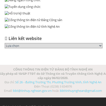
Liên kết website
CỔNG THÔNG TIN ĐIỆN TỬ ĐẢNG BỘ TỈNH NGHỆ AN
iấy phép số 10/GP-TTĐT do Sở Thông tin và Truyền thông tỉnh Nghệ 
cấp ngày 06/02/2020.
Địa chỉ:
Số 26 - đường Trường Thi, Phường Trường Vinh, tỉnh Nghệ An
Điện Thoại: (0238) 3 834976
Email:
bbt@tinhuy.nghean.gov.vn
hoặc
bbttinhuynghean@gmail.com