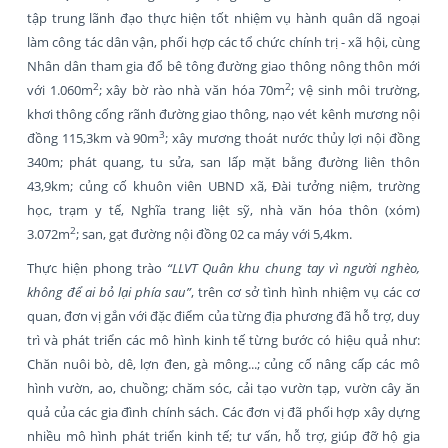
tập trung lãnh đạo thực hiện tốt nhiệm vụ hành quân dã ngoại
làm công tác dân vận, phối hợp các tổ chức chính trị - xã hội, cùng
Nhân dân tham gia đổ bê tông đường giao thông nông thôn mới
2
2
với 1.060m
; xây bờ rào nhà văn hóa 70m
; vệ sinh môi trường,
khơi thông cống rãnh đường giao thông, nạo vét kênh mương nội
3
đồng 115,3km và 90m
; xây mương thoát nước thủy lợi nội đồng
340m; phát quang, tu sửa, san lấp mặt bằng đường liên thôn
43,9km; củng cố khuôn viên UBND xã, Đài tưởng niệm, trường
học, trạm y tế, Nghĩa trang liệt sỹ, nhà văn hóa thôn (xóm)
2
3.072m
; san, gạt đường nội đồng 02 ca máy với 5,4km.
Thực hiện phong trào
“
LLVT Quân khu chung tay vì người nghèo,
không để ai bỏ lại phía sau”
, trên cơ sở tình hình nhiệm vụ các cơ
quan, đơn vị gắn với đặc điểm của từng địa phương đã hỗ trợ, duy
trì và phát triển các mô hình kinh tế từng bước có hiệu quả như:
Chăn nuôi bò, dê, lợn đen, gà mông...; củng cố nâng cấp các mô
hình vườn, ao, chuồng; chăm sóc, cải tạo vườn tạp, vườn cây ăn
quả của các gia đình chính sách. Các đơn vị đã phối hợp xây dựng
nhiều mô hình phát triển kinh tế; tư vấn, hỗ trợ, giúp đỡ hộ gia