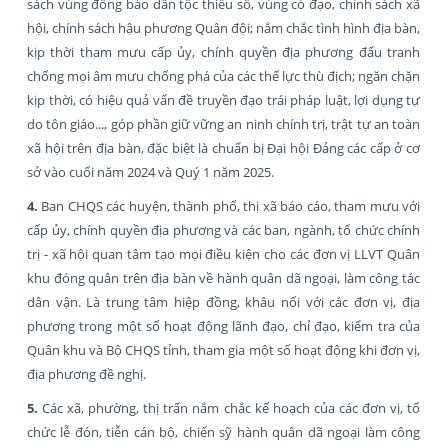
sách vùng đồng bào dân tộc thiểu số, vùng có đạo, chính sách xã
hội, chính sách hậu phương Quân đội; nắm chắc tình hình địa bàn,
kịp thời tham mưu cấp ủy, chính quyền địa phương đấu tranh
chống mọi âm mưu chống phá của các thế lực thù địch; ngăn chặn
kịp thời, có hiệu quả vấn đề truyền đạo trái pháp luật, lợi dụng tự
do tôn giáo..., góp phần giữ vững an ninh chính trị, trật tự an toàn
xã hội trên địa bàn, đặc biệt là chuẩn bị Đại hội Đảng các cấp ở cơ
sở vào cuối năm 2024 và Quý 1 năm 2025.
4.
Ban CHQS các huyện, thành phố, thị xã báo cáo, tham mưu với
cấp ủy, chính quyền địa phương và các ban, ngành, tổ chức chính
trị - xã hội quan tâm tạo mọi điều kiện cho các đơn vị LLVT Quân
khu đóng quân trên địa bàn về hành quân dã ngoại, làm công tác
dân vận. Là trung tâm hiệp đồng, khâu nối với các đơn vị, địa
phương trong một số hoạt động lãnh đạo, chỉ đạo, kiểm tra của
Quân khu và Bộ CHQS tỉnh, tham gia một số hoạt động khi đơn vị,
địa phương đề nghị.
5.
Các xã, phường, thị trấn nắm chắc kế hoạch của các đơn vị, tổ
chức lễ đón, tiễn cán bộ, chiến sỹ hành quân dã ngoại làm công