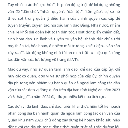
Tuy nhiên, các thế lực thù địch, phản động triệt để lợi dụng những
vấn đề "dân chủ", "nhân quyền", "dân tộc", "tôn giáo"; sự sơ hở
thiếu sót trong quản lý điều hành của chính quyền các cấp để
tuyên truyền, xuyên tạc, nói xấu lãnh đạo Đảng, Nhà nước, nhằm
chia rẽ khối đại đoàn kết toàn dân tộc. Hoạt động lấn chiếm đất,
sinh hoạt đạo Tin lành và tuyên truyền hội thánh đức chúa trời
mẹ, thiên tai, hỏa hoạn, ô nhiễm môi trường, khiếu kiện... vẫn còn
xảy ra, đã tác động không nhỏ tới an ninh trật tự, hiệu quả công
tác dân vận của lực lượng vũ trang (LLVT).
Mặc dù vậy, nhờ sự quan tâm lãnh đạo, chỉ đạo của cấp ủy, chỉ
huy các cơ quan, đơn vị và sự phối hợp của cấp ủy, chính quyền
địa phương nên nhiệm vụ hành quân dã ngoại làm công tác dân
vận của các đơn vị đóng quân trên địa bàn tỉnh Nghệ An năm 2023
và 6 tháng đầu năm 2024 đạt được nhiều kết quả tích cực.
Các đơn vị đã lãnh đạo, chỉ đạo, triển khai thực hiện tốt kế hoạch
phân công địa bàn hành quân dã ngoại làm công tác dân vận của
Quân khu năm 2023, chủ động xây dựng kế hoạch khảo sát, hiệp
đồng với các địa phương; đồng thời quán triệt sâu sắc đường lối,