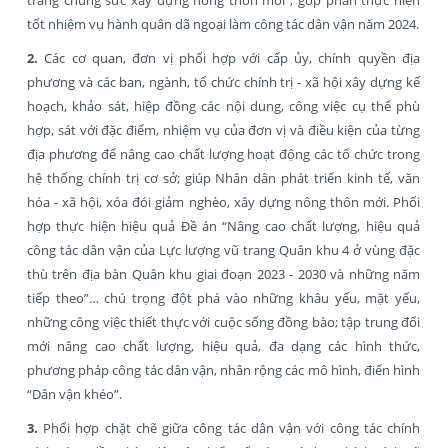
tốt nhiệm vụ hành quân dã ngoại làm công tác dân vận năm 2024.
2.
Các cơ quan, đơn vị phối hợp với cấp ủy, chính quyền địa
phương và các ban, ngành, tổ chức chính trị - xã hội xây dựng kế
hoạch, khảo sát, hiệp đồng các nội dung, công việc cụ thể phù
hợp, sát với đặc điểm, nhiệm vụ của đơn vị và điều kiện của từng
địa phương để nâng cao chất lượng hoạt động các tổ chức trong
hệ thống chính trị cơ sở; giúp Nhân dân phát triển kinh tế, văn
hóa - xã hội, xóa đói giảm nghèo, xây dựng nông thôn mới. Phối
hợp thực hiện hiệu quả Đề án “Nâng cao chất lượng, hiệu quả
công tác dân vận của Lực lượng vũ trang Quân khu 4 ở vùng đặc
thù trên địa bàn Quân khu giai đoạn 2023 - 2030 và những năm
tiếp theo”… chú trọng đột phá vào những khâu yếu, mặt yếu,
những công việc thiết thực với cuộc sống đồng bào; tập trung đổi
mới nâng cao chất lượng, hiệu quả, đa dạng các hình thức,
phương pháp công tác dân vận, nhân rộng các mô hình, điển hình
“Dân vận khéo”.
3.
Phối hợp chặt chẽ giữa công tác dân vận với công tác chính