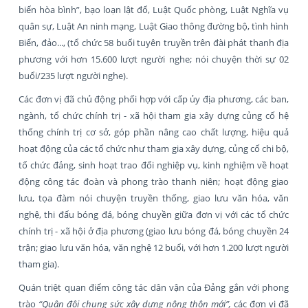
biến hòa bình”, bạo loạn lật đổ, Luật Quốc phòng, Luật Nghĩa vụ
quân sự, Luật An ninh mạng, Luật Giao thông đường bộ, tình hình
Biển, đảo..., (tổ chức 58 buổi tuyên truyền trên đài phát thanh địa
phương với hơn 15.600 lượt người nghe; nói chuyện thời sự 02
buổi/235 lượt người nghe).
Các đơn vị đã chủ động phối hợp với cấp ủy địa phương, các ban,
ngành, tổ chức chính trị - xã hội tham gia xây dựng củng cố hệ
thống chính trị cơ sở, góp phần nâng cao chất lượng, hiệu quả
hoạt động của các tổ chức như tham gia xây dựng, củng cố chi bộ,
tổ chức đảng, sinh hoạt trao đổi nghiệp vụ, kinh nghiệm về hoạt
động công tác đoàn và phong trào thanh niên; hoạt động giao
lưu, tọa đàm nói chuyện truyền thống, giao lưu văn hóa, văn
nghệ, thi đấu bóng đá, bóng chuyền giữa đơn vị với các tổ chức
chính trị - xã hội ở địa phương (giao lưu bóng đá, bóng chuyền 24
trận; giao lưu văn hóa, văn nghệ 12 buổi, với hơn 1.200 lượt người
tham gia).
Quán triệt quan điểm công tác dân vận của Đảng gắn với phong
trào
“Quân đội chung sức xây dựng nông thôn mới”,
các đơn vị đã