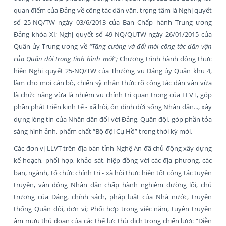
quan điểm của Đảng về công tác dân vận, trọng tâm là Nghị quyết
số 25-NQ/TW ngày 03/6/2013 của Ban Chấp hành Trung ương
Đảng khóa XI; Nghị quyết số 49-NQ/QUTW ngày 26/01/2015 của
Quân ủy Trung ương về
“Tăng cường và đổi mới công tác dân vận
của Quân đội trong tình hình mới”;
Chương trình hành động thực
hiện Nghị quyết 25-NQ/TW của Thường vụ Đảng ủy Quân khu 4,
làm cho mọi cán bộ, chiến sỹ nhận thức rõ công tác dân vận vừa
là chức năng vừa là nhiệm vụ chính trị quan trọng của LLVT, góp
phần phát triển kinh tế - xã hội, ổn định đời sống Nhân dân..., xây
dựng lòng tin của Nhân dân đối với Đảng, Quân đội, góp phần tỏa
sáng hình ảnh, phẩm chất “Bộ đội Cụ Hồ” trong thời kỳ mới.
Các đơn vị LLVT trên địa bàn tỉnh Nghệ An đã chủ động xây dựng
kế hoạch, phối hợp, khảo sát, hiệp đồng với các địa phương, các
ban, ngành, tổ chức chính trị - xã hội thực hiện tốt công tác tuyên
truyền, vận động Nhân dân chấp hành nghiêm đường lối, chủ
trương của Đảng, chính sách, pháp luật của Nhà nước, truyền
thống Quân đội, đơn vị; Phối hợp trong việc nắm, tuyên truyền
âm mưu thủ đoạn của các thế lực thù địch trong chiến lược “Diễn