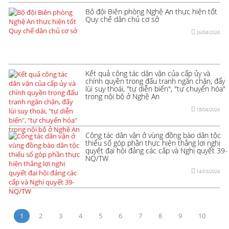
Bộ đội Biên phòng Nghệ An thực hiện tốt
Quy chế dân chủ cơ sở
26/04/2024
Kết quả công tác dân vận của cấp ủy và
chính quyền trong đấu tranh ngăn chặn, đẩy
lùi suy thoái, "tự diễn biến", "tự chuyển hóa"
trong nội bộ ở Nghệ An
18/04/2024
Công tác dân vận ở vùng đồng bào dân tộc
thiểu số góp phần thực hiện thắng lợi nghị
quyết đại hội đảng các cấp và Nghị quyết 39-
NQ/TW
14/03/2024
1
2
3
4
5
6
7
8
9
10