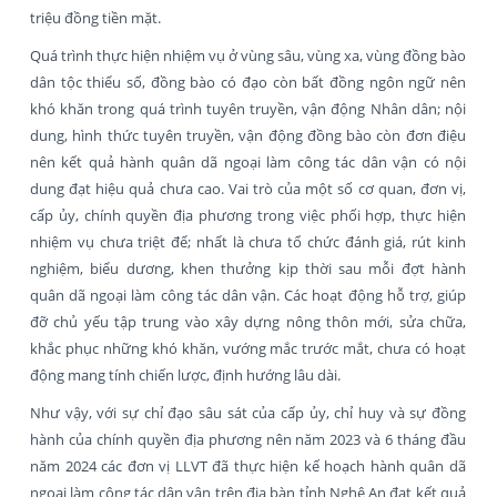
triệu đồng tiền mặt.
Quá trình thực hiện nhiệm vụ ở vùng sâu, vùng xa, vùng đồng bào
dân tộc thiểu số, đồng bào có đạo còn bất đồng ngôn ngữ nên
khó khăn trong quá trình tuyên truyền, vận động Nhân dân; nội
dung, hình thức tuyên truyền, vận động đồng bào còn đơn điệu
nên kết quả hành quân dã ngoại làm công tác dân vận có nội
dung đạt hiệu quả chưa cao. Vai trò của một số cơ quan, đơn vị,
cấp ủy, chính quyền địa phương trong việc phối hợp, thực hiện
nhiệm vụ chưa triệt để; nhất là chưa tổ chức đánh giá, rút kinh
nghiệm, biểu dương, khen thưởng kịp thời sau mỗi đợt hành
quân dã ngoại làm công tác dân vận. Các hoạt động hỗ trợ, giúp
đỡ chủ yếu tập trung vào xây dựng nông thôn mới, sửa chữa,
khắc phục những khó khăn, vướng mắc trước mắt, chưa có hoạt
động mang tính chiến lược, định hướng lâu dài.
Như vậy, với sự chỉ đạo sâu sát của cấp ủy, chỉ huy và sự đồng
hành của chính quyền địa phương nên năm 2023 và 6 tháng đầu
năm 2024 các đơn vị LLVT đã thực hiện kế hoạch hành quân dã
ngoại làm công tác dân vận trên địa bàn tỉnh Nghệ An đạt kết quả