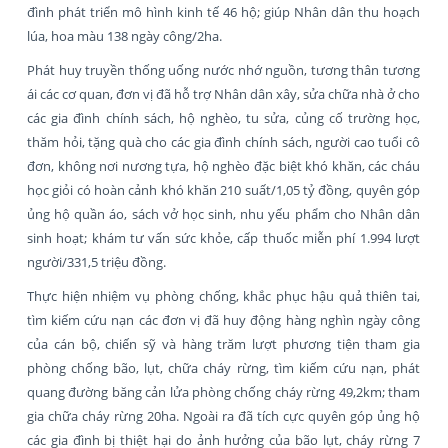
đình phát triển mô hình kinh tế 46 hộ; giúp Nhân dân thu hoạch
lúa, hoa màu 138 ngày công/2ha.
Phát huy truyền thống uống nước nhớ nguồn, tương thân tương
ái các cơ quan, đơn vị đã hỗ trợ Nhân dân xây, sửa chữa nhà ở cho
các gia đình chính sách, hộ nghèo, tu sửa, củng cố trường học,
thăm hỏi, tặng quà cho các gia đình chính sách, người cao tuổi cô
đơn, không nơi nương tựa, hộ nghèo đặc biệt khó khăn, các cháu
học giỏi có hoàn cảnh khó khăn 210 suất/1,05 tỷ đồng, quyên góp
ủng hộ quần áo, sách vở học sinh, nhu yếu phẩm cho Nhân dân
sinh hoạt; khám tư vấn sức khỏe, cấp thuốc miễn phí 1.994 lượt
người/331,5 triệu đồng.
Thực hiện nhiệm vụ phòng chống, khắc phục hậu quả thiên tai,
tìm kiếm cứu nạn các đơn vị đã huy động hàng nghìn ngày công
của cán bộ, chiến sỹ và hàng trăm lượt phương tiện tham gia
phòng chống bão, lụt, chữa cháy rừng, tìm kiếm cứu nạn, phát
quang đường băng cản lửa phòng chống cháy rừng 49,2km; tham
gia chữa cháy rừng 20ha. Ngoài ra đã tích cực quyên góp ủng hộ
các gia đình bị thiệt hại do ảnh hưởng của bão lụt, cháy rừng 7