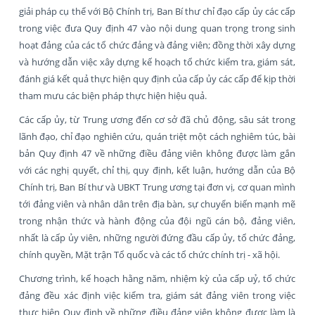
giải pháp cụ thể với Bộ Chính trị, Ban Bí thư chỉ đạo cấp ủy các cấp
trong việc đưa Quy định 47 vào nội dung quan trọng trong sinh
hoạt đảng của các tổ chức đảng và đảng viên; đồng thời xây dựng
và hướng dẫn việc xây dựng kế hoạch tổ chức kiểm tra, giám sát,
đánh giá kết quả thực hiện quy định của cấp ủy các cấp để kịp thời
tham mưu các biện pháp thực hiện hiệu quả.
Các cấp ủy, từ Trung ương đến cơ sở đã chủ động, sâu sát trong
lãnh đạo, chỉ đạo nghiên cứu, quán triệt một cách nghiêm túc, bài
bản Quy định 47 về những điều đảng viên không được làm gắn
với các nghị quyết, chỉ thị, quy định, kết luận, hướng dẫn của Bộ
Chính trị, Ban Bí thư và UBKT Trung ương tại đơn vị, cơ quan mình
tới đảng viên và nhân dân trên địa bàn, sự chuyển biến mạnh mẽ
trong nhận thức và hành động của đội ngũ cán bộ, đảng viên,
nhất là cấp ủy viên, những người đứng đầu cấp ủy, tổ chức đảng,
chính quyền, Mặt trận Tổ quốc và các tổ chức chính trị - xã hội.
Chương trình, kế hoạch hằng năm, nhiệm kỳ của cấp uỷ, tổ chức
đảng đều xác định việc kiểm tra, giám sát đảng viên trong việc
thực hiện Quy định về những điều đảng viên không được làm là