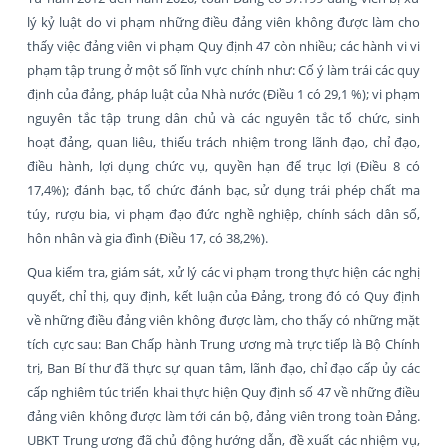
lý kỷ luật do vi phạm những điều đảng viên không được làm cho
thấy việc đảng viên vi phạm Quy định 47 còn nhiều; các hành vi vi
phạm tập trung ở một số lĩnh vực chính như: Cố ý làm trái các quy
định của đảng, pháp luật của Nhà nước (Điều 1 có 29,1 %); vi phạm
nguyên tắc tập trung dân chủ và các nguyên tắc tổ chức, sinh
hoạt đảng, quan liêu, thiếu trách nhiệm trong lãnh đạo, chỉ đạo,
điều hành, lợi dụng chức vụ, quyền hạn để trục lợi (Điều 8 có
17,4%); đánh bạc, tổ chức đánh bạc, sử dụng trái phép chất ma
túy, rượu bia, vi phạm đạo đức nghề nghiệp, chính sách dân số,
hôn nhân và gia đình (Điều 17, có 38,2%).
Qua kiểm tra, giám sát, xử lý các vi phạm trong thực hiện các nghị
quyết, chỉ thị, quy định, kết luận của Đảng, trong đó có Quy định
về những điều đảng viên không được làm, cho thấy có những mặt
tích cực sau: Ban Chấp hành Trung ương mà trực tiếp là Bộ Chính
trị, Ban Bí thư đã thực sự quan tâm, lãnh đạo, chỉ đạo cấp ủy các
cấp nghiêm túc triển khai thực hiện Quy định số 47 về những điều
đảng viên không được làm tới cán bộ, đảng viên trong toàn Đảng.
UBKT Trung ương đã chủ động hướng dẫn, đề xuất các nhiệm vụ,