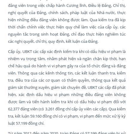
đảng viên trong việc chấp hành Cương lĩnh, Điều lệ Đảng, Chỉ thị,
nghị quyết của Đảng, chính sách, pháp luật của Nhà nước, thực
hiện những điều đảng viên không được làm. Qua kiểm tra đã kịp
thời chấn chỉnh việc thực hiện quy chế làm việc của cấp ủy, các
nguyên tắc trong sinh hoạt Đảng, chỉ đạo thực hiện nghiêm túc
các nghị quyết, chỉ thị, quy định, kết luận của Đảng.
Cấp ủy, UBKT các cấp xác định kiểm tra khi có dấu hiệu vi phạm là
nhiệm vụ trọng tâm, nhằm phát hiện và ngăn chặn kịp thời, hạn
chế hậu quả do hành vi vi phạm gây ra của tổ chức đảng và đảng
viên. Thông qua các kênh thông tin, các kết luận thanh tra, kiểm
tra, điều tra của các cơ quan có thẩm quyền, thông qua kết quả
giám sát thường xuyên, giám sát chuyên đề, UBKT các cấp đã phát
hiện, xác định dấu hiệu vi phạm những điều đảng viên không
được làm và tiến hành kiểm tra khi có dấu hiệu vi phạm đối với
62.377 đảng viên (có 3.261 đồng chí cấp ủy viên các cấp). Qua kiểm
tra, kết luận 59.160 đồng chí có vi phạm, vi phạm đến mức xử lý kỷ
luật 57.199 đồng chí.
Từ năm 2012 đến năm 2020, toàn Đảng có 57.199 đảng viên bị xử