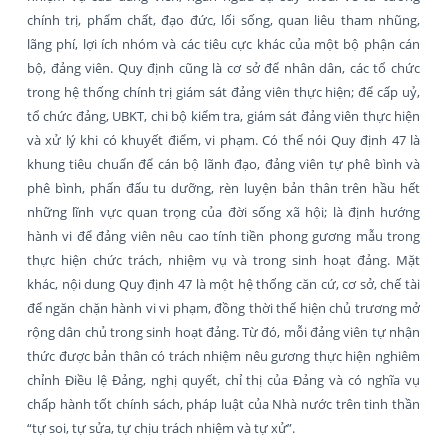
chính trị, phẩm chất, đạo đức, lối sống, quan liêu tham nhũng,
lãng phí, lợi ích nhóm và các tiêu cực khác của một bộ phận cán
bộ, đảng viên. Quy định cũng là cơ sở để nhân dân, các tổ chức
trong hệ thống chính trị giám sát đảng viên thực hiện; để cấp uỷ,
tổ chức đảng, UBKT, chi bộ kiểm tra, giám sát đảng viên thực hiện
và xử lý khi có khuyết điểm, vi phạm. Có thể nói Quy định 47 là
khung tiêu chuẩn để cán bộ lãnh đạo, đảng viên tự phê bình và
phê bình, phấn đấu tu dưỡng, rèn luyện bản thân trên hầu hết
những lĩnh vực quan trọng của đời sống xã hội; là định hướng
hành vi để đảng viên nêu cao tính tiền phong gương mẫu trong
thực hiện chức trách, nhiệm vụ và trong sinh hoạt đảng. Mặt
khác, nội dung Quy định 47 là một hệ thống căn cứ, cơ sở, chế tài
để ngăn chặn hành vi vi phạm, đồng thời thể hiện chủ trương mở
rộng dân chủ trong sinh hoạt đảng. Từ đó, mỗi đảng viên tự nhận
thức được bản thân có trách nhiệm nêu gương thực hiện nghiêm
chỉnh Ðiều lệ Ðảng, nghị quyết, chỉ thị của Ðảng và có nghĩa vụ
chấp hành tốt chính sách, pháp luật của Nhà nước trên tinh thần
“tự soi, tự sửa, tự chịu trách nhiệm và tự xử”.