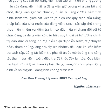
nêu gương của cán bộ, đảng viên. Nêu cao tính tiền phong gương
mẫu của đảng viên nhất là đảng viên giữ cương vị là cán bộ chủ
chốt, đảng viên giữ các chức vụ quản lý. Tăng cường nắm tình
hình, kiểm tra, giám sát việc thực hiện các quy định của Đảng,
pháp luật của Nhà nước của đảng viên; UBKT các cấp chú trọng
thực hiện nhiệm vụ kiểm tra khi có dấu hiệu vi phạm đối với tổ
chức đảng và đảng viên có dấu hiệu suy thoái về tư tưởng chính
trị, đạo đức lối sống, những biểu hiện “tự diễn biến”, “tự chuyển
hóa”, tham nhũng, lãng phí, “lợi ích nhóm”, tiêu cực, khi cần kiểm
tra cách cấp. Công tác kiểm tra phải đi trước mở đường cho công
tác thanh tra, kiểm toán, điều tra để thúc đẩy lan tỏa. Qua kiểm
tra, kịp thời xử lý vi phạm kỷ luật Đảng, trong đó có vi phạm Quy
định về những điều đảng viên không được làm.
Cao Văn Thống, Uỷ viên UBKT Trung ương
Nguồn: ubkttw.vn
Tin cùng chuyên mục