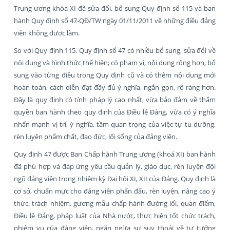
Trung ương khóa XI đã sửa đổi, bổ sung Quy định số 115 và ban
hành Quy định số 47-QĐ/TW ngày 01/11/2011 về những điều đảng
viên không được làm.
So với Quy định 115, Quy định số 47 có nhiều bổ sung, sửa đổi về
nội dung và hình thức thể hiện; có phạm vi, nội dung rộng hơn, bổ
sung vào từng điều trong Quy định cũ và có thêm nội dung mới
hoàn toàn, cách diễn đạt đầy đủ ý nghĩa, ngắn gọn, rõ ràng hơn.
Đây là quy định có tính pháp lý cao nhất, vừa bảo đảm về thẩm
quyền ban hành theo quy định của Điều lệ Đảng, vừa có ý nghĩa
nhấn mạnh vị trí, ý nghĩa, tầm quan trọng của việc tự tu dưỡng,
rèn luyện phẩm chất, đạo đức, lối sống của đảng viên.
Quy định 47 được Ban Chấp hành Trung ương (khoá XI) ban hành
đã phù hợp và đáp ứng yêu cầu quản lý, giáo dục, rèn luyện đội
ngũ đảng viên trong nhiệm kỳ Đại hội XI, XII của Đảng. Quy định là
cơ sở, chuẩn mực cho đảng viên phấn đấu, rèn luyện, nâng cao ý
thức, trách nhiệm, gương mẫu chấp hành đường lối, quan điểm,
Điều lệ Đảng, pháp luật của Nhà nước, thực hiện tốt chức trách,
nhiệm vụ của đảng viên, ngăn ngừa sự suy thoái về tư tưởng