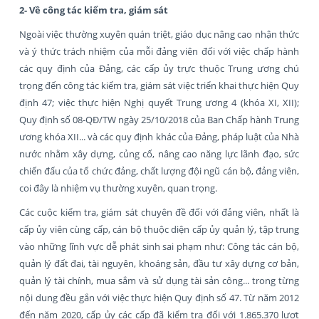
2- Về công tác kiểm tra, giám sát
Ngoài việc thường xuyên quán triệt, giáo dục nâng cao nhận thức
và ý thức trách nhiệm của mỗi đảng viên đối với việc chấp hành
các quy định của Đảng, các cấp ủy trực thuộc Trung ương chú
trọng đến công tác kiểm tra, giám sát việc triển khai thực hiện Quy
định 47; việc thực hiện Nghị quyết Trung ương 4 (khóa XI, XII);
Quy định số 08-QĐ/TW ngày 25/10/2018 của Ban Chấp hành Trung
ương khóa XII... và các quy định khác của Đảng, pháp luật của Nhà
nước nhằm xây dựng, củng cố, nâng cao năng lực lãnh đạo, sức
chiến đấu của tổ chức đảng, chất lượng đội ngũ cán bộ, đảng viên,
coi đây là nhiệm vụ thường xuyên, quan trọng.
Các cuộc kiểm tra, giám sát chuyên đề đối với đảng viên, nhất là
cấp ủy viên cùng cấp, cán bộ thuộc diện cấp ủy quản lý, tập trung
vào những lĩnh vực dễ phát sinh sai phạm như: Công tác cán bộ,
quản lý đất đai, tài nguyên, khoáng sản, đầu tư xây dựng cơ bản,
quản lý tài chính, mua sắm và sử dụng tài sản công... trong từng
nội dung đều gắn với việc thực hiện Quy định số 47. Từ năm 2012
đến năm 2020, cấp ủy các cấp đã kiểm tra đối với 1.865.370 lượt