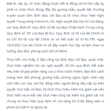
Một là
, cấp ủy, tổ chức đảng trước hết là đồng chí bí thư cấp ủy
phải có nhận thức đúng, đầy đủ, gương mẫu, quyết liệt, thường
xuyên quan tâm lãnh đạo, chỉ đạo và tổ chức thực hiện Nghị
quyết Trung ương 4 khóa XI, XII, Nghị quyết Đại hội XII của Đảng,
các Quy định 47, Quy định số 08 của Ban Chấp hành Trung ương,
Quy định số 101 của Ban Bí thư, Quy định số 55 của Bộ Chính trị
và Chỉ thị 05 của Bộ Chính trị và Kết luận số 01-KL/TW, ngày
18/5/2021 của Bộ Chính trị về đẩy mạnh học tập và làm theo tư
tưởng, đạo đức, phong cách Hồ Chí Minh.
Thực tiễn cho thấy, ở đâu công tác lãnh đạo, chỉ đạo, quán triệt,
thực hiện nghiêm túc các nghị quyết, chỉ thị, quy định, kết luận
nêu trên sẽ góp phần nâng cao ý thức trách nhiệm, đạo đức cách
mạng, tính tiền phong, gương mẫu, phòng ngừa, ngăn chặn nảy
sinh tiêu cực của cán bộ, đảng viên; người đứng đầu cấp ủy kiên
quyết, trực tiếp chỉ đạo, tổ chức thực hiện, kiểm tra, giám sát việc
thực hiện và sơ kết việc thực hiện công tác kiểm tra, giám sát nói
chung và thực hiện Quy định 47 nói riêng thì ở đó đảng viên vi
phạm kỷ luật ít và ngược lại.