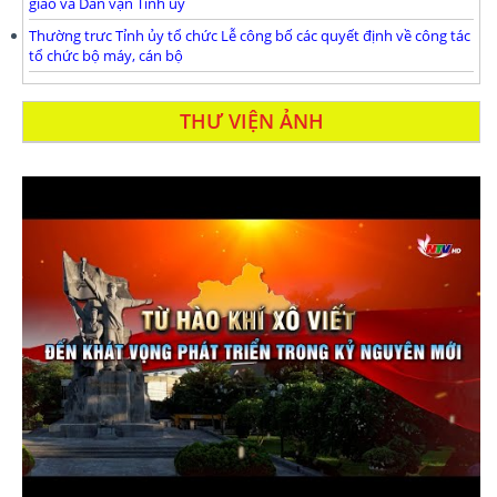
giáo và Dân vận Tỉnh ủy
Thường trưc Tỉnh ủy tổ chức Lễ công bố các quyết định về công tác
tổ chức bộ máy, cán bộ
THƯ VIỆN ẢNH