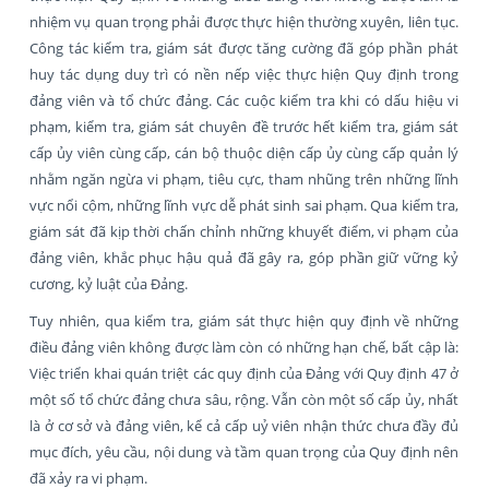
nhiệm vụ quan trọng phải được thực hiện thường xuyên, liên tục.
Công tác kiểm tra, giám sát được tăng cường đã góp phần phát
huy tác dụng duy trì có nền nếp việc thực hiện Quy định trong
đảng viên và tổ chức đảng. Các cuộc kiểm tra khi có dấu hiệu vi
phạm, kiểm tra, giám sát chuyên đề trước hết kiểm tra, giám sát
cấp ủy viên cùng cấp, cán bộ thuộc diện cấp ủy cùng cấp quản lý
nhằm ngăn ngừa vi phạm, tiêu cực, tham nhũng trên những lĩnh
vực nổi cộm, những lĩnh vực dễ phát sinh sai phạm. Qua kiểm tra,
giám sát đã kịp thời chấn chỉnh những khuyết điểm, vi phạm của
đảng viên, khắc phục hậu quả đã gây ra, góp phần giữ vững kỷ
cương, kỷ luật của Đảng.
Tuy nhiên, qua kiểm tra, giám sát thực hiện quy định về những
điều đảng viên không được làm còn có những hạn chế, bất cập là:
Việc triển khai quán triệt các quy định của Đảng với Quy định 47 ở
một số tổ chức đảng chưa sâu, rộng. Vẫn còn một số cấp ủy, nhất
là ở cơ sở và đảng viên, kể cả cấp uỷ viên nhận thức chưa đầy đủ
mục đích, yêu cầu, nội dung và tầm quan trọng của Quy định nên
đã xảy ra vi phạm.