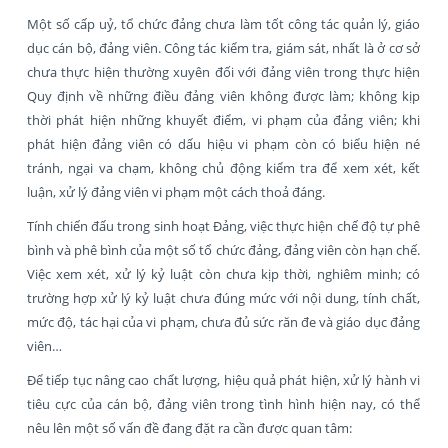
Một số cấp uỷ, tổ chức đảng chưa làm tốt công tác quản lý, giáo
dục cán bộ, đảng viên. Công tác kiểm tra, giám sát, nhất là ở cơ sở
chưa thực hiện thường xuyên đối với đảng viên trong thực hiện
Quy định về những điều đảng viên không được làm; không kịp
thời phát hiện những khuyết điểm, vi phạm của đảng viên; khi
phát hiện đảng viên có dấu hiệu vi phạm còn có biểu hiện né
tránh, ngại va chạm, không chủ động kiểm tra để xem xét, kết
luận, xử lý đảng viên vi phạm một cách thoả đáng.
Tính chiến đấu trong sinh hoạt Đảng, việc thực hiện chế độ tự phê
bình và phê bình của một số tổ chức đảng, đảng viên còn hạn chế.
Việc xem xét, xử lý kỷ luật còn chưa kịp thời, nghiêm minh; có
trường hợp xử lý kỷ luật chưa đúng mức với nội dung, tính chất,
mức độ, tác hại của vi phạm, chưa đủ sức răn đe và giáo dục đảng
viên…
Để tiếp tục nâng cao chất lượng, hiệu quả phát hiện, xử lý hành vi
tiêu cực của cán bộ, đảng viên trong tình hình hiện nay, có thể
nêu lên một số vấn đề đang đặt ra cần được quan tâm: