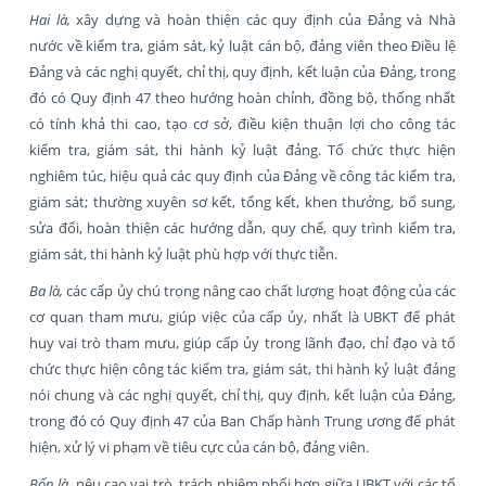
Hai là,
xây dựng và hoàn thiện các quy định của Đảng và Nhà
nước về kiểm tra, giám sát, kỷ luật cán bộ, đảng viên theo Điều lệ
Đảng và các nghị quyết, chỉ thị, quy định, kết luận của Đảng, trong
đó có Quy định 47 theo hướng hoàn chỉnh, đồng bộ, thống nhất
có tính khả thi cao, tạo cơ sở, điều kiện thuận lợi cho công tác
kiểm tra, giám sát, thi hành kỷ luật đảng. Tổ chức thực hiện
nghiêm túc, hiệu quả các quy định của Đảng về công tác kiểm tra,
giám sát; thường xuyên sơ kết, tổng kết, khen thưởng, bổ sung,
sửa đổi, hoàn thiện các hướng dẫn, quy chế, quy trình kiểm tra,
giám sát, thi hành kỷ luật phù hợp với thực tiễn.
Ba là,
các cấp ủy chú trọng nâng cao chất lượng hoạt động của các
cơ quan tham mưu, giúp việc của cấp ủy, nhất là UBKT để phát
huy vai trò tham mưu, giúp cấp ủy trong lãnh đạo, chỉ đạo và tổ
chức thực hiện công tác kiểm tra, giám sát, thi hành kỷ luật đảng
nói chung và các nghị quyết, chỉ thị, quy định, kết luận của Đảng,
trong đó có Quy định 47 của Ban Chấp hành Trung ương để phát
hiện, xử lý vi phạm về tiêu cực của cán bộ, đảng viên.
Bốn là,
nêu cao vai trò, trách nhiệm phối hợp giữa UBKT với các tổ