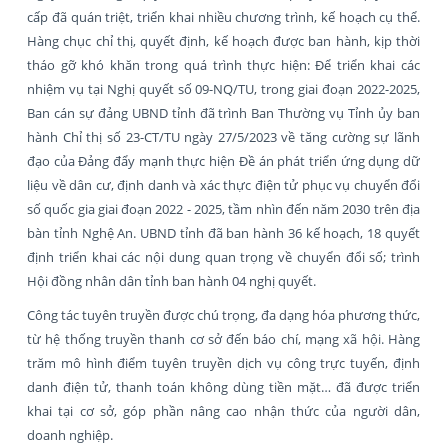
cấp đã quán triệt, triển khai nhiều chương trình, kế hoạch cụ thể.
Hàng chục chỉ thị, quyết định, kế hoạch được ban hành, kịp thời
tháo gỡ khó khăn trong quá trình thực hiện: Để triển khai các
nhiệm vụ tại Nghị quyết số 09-NQ/TU, trong giai đoạn 2022-2025,
Ban cán sự đảng UBND tỉnh đã trình Ban Thường vụ Tỉnh ủy ban
hành Chỉ thị số 23-CT/TU ngày 27/5/2023 về tăng cường sự lãnh
đạo của Đảng đẩy mạnh thực hiện Đề án phát triển ứng dụng dữ
liệu về dân cư, định danh và xác thực điện tử phục vụ chuyển đổi
số quốc gia giai đoạn 2022 - 2025, tầm nhìn đến năm 2030 trên địa
bàn tỉnh Nghệ An. UBND tỉnh đã ban hành 36 kế hoạch, 18 quyết
định triển khai các nội dung quan trọng về chuyển đổi số; trình
Hội đồng nhân dân tỉnh ban hành 04 nghị quyết.
Công tác tuyên truyền được chú trọng, đa dạng hóa phương thức,
từ hệ thống truyền thanh cơ sở đến báo chí, mạng xã hội. Hàng
trăm mô hình điểm tuyên truyền dịch vụ công trực tuyến, định
danh điện tử, thanh toán không dùng tiền mặt… đã được triển
khai tại cơ sở, góp phần nâng cao nhận thức của người dân,
doanh nghiệp.