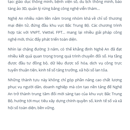
tạo: giáo dục thông minh, bệnh viện số, du lịch thông minh, bảo
tàng ảo 3D, quản lý rừng bằng công nghệ viễn thám…
Nghệ An nhiều năm liền nằm trong nhóm khá về chỉ số thương
mại điện tử, đứng đầu khu vực Bắc Trung Bộ. Các chương trình
hợp tác với VNPT, Viettel, FPT… mang lại nhiều giải pháp công
nghệ mới, thúc đẩy phát triển toàn diện.
Nhìn lại chặng đường 3 năm, có thể khẳng định Nghệ An đã đạt
nhiều kết quả quan trọng trong quá trình chuyển đổi số. Hạ tầng
được đầu tư đồng bộ, dữ liệu được số hóa, dịch vụ công trực
tuyến thuận tiện, kinh tế số tăng trưởng, xã hội số lan tỏa.
Những thành tựu này không chỉ góp phần nâng cao chất lượng
phục vụ người dân, doanh nghiệp mà còn tạo nền tảng để Nghệ
An trở thành trung tâm đổi mới sáng tạo của khu vực Bắc Trung
Bộ, hướng tới mục tiêu xây dựng chính quyền số, kinh tế số và xã
hội số toàn diện, bền vững.