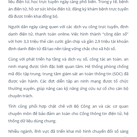
liệu điện tử, học trực tuyến ngày càng phổ biến. Trong y tế, bệnh
án điện tử, hồ sơ sức khỏe điện tử, đăng ký khám bệnh trực tuyến
đã được triển khai đồng bộ.
Người dân ngày càng quen với các dịch vụ công trực tuyến, định
danh điện tử, thanh toán online. Việc hình thành “công dân số”
với hơn 3,3 triệu thẻ căn cước gắn chip và gần 2,9 triệu tài khoản
định danh điện tử đã tạo nền tảng vững chắc cho xã hội số.
Cùng với phát triển hạ tầng và dịch vụ số, công tác an toàn, an
ninh mạng được tỉnh đặc biệt quan tâm. Hệ thống phòng chống
mã độc tập trung, trung tâm giám sát an toàn thông tin (SOC) đã
được vận hành. Các đợt diễn tập an ninh mạng được tổ chức
thường xuyên, giúp nâng cao kỹ năng ứng cứu sự cố cho cán bộ
chuyên trách.
Tỉnh cũng phối hợp chặt chẽ với Bộ Công an và các cơ quan
chuyên môn để bảo đảm an toàn cho Cổng thông tin điện tử, hệ
thống dữ liệu dùng chung.
Nhiều ngành, lĩnh vực đã triển khai mô hình chuyển đổi số sáng