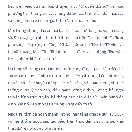
Đặc biệt, việc đưa tin bài, chuyên mục “Chuyển đổi số” trên các
phương tiện thông tin đại chúng đã lan tỏa tinh thần đổi mới, tạo
sự đồng thuận và tham gia tích cực của toàn xã hội.
Một trong những dấu ấn nổi bật là sự đầu tư đồng bộ vào hạ tầng
số. Đến nay, gần như toàn bộ thôn, bản trên địa bàn tỉnh đã được
phủ sóng băng rộng di động; 5G đang được thí điểm tại TP Vinh và
thị xã Hoàng Mai. Tốc độ internet cố định và di động đều nằm
trong nhóm khá của cả nước.
Hạ tầng số trong cơ quan nhà nước cũng được quan tâm đầu tư.
100% cơ quan hành chính từ tỉnh đến xã được kết nối mạng
truyền số liệu chuyên dùng. Các nền tảng số quan trọng như hệ
thống quản lý văn bản, điều hành, cổng dịch vụ công, hội nghị
truyền hình trực tuyến, hệ thống báo cáo điện tử… vận hành ổn
định, kết nối liên thông từ trung ương đến cơ sở.
Ngoài ra, tỉnh đã hoàn thành kết nối nền tảng chia sẻ dữ liệu LGSP
với hệ thống quốc gia, tạo điều kiện thúc đẩy việc chia sẻ, khai
thác dữ liệu phục vụ phát triển.