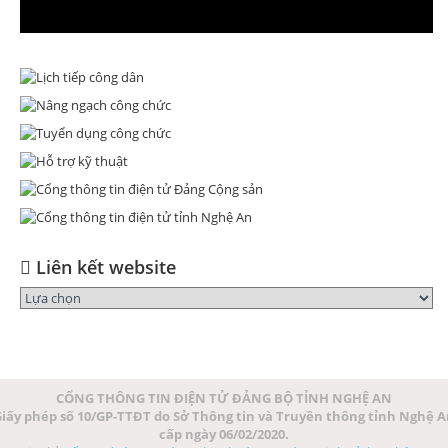
Liên kết website
CỔNG THÔNG TIN ĐIỆN TỬ ĐẢNG BỘ TỈNH NGHỆ AN
iấy phép số 10/GP-TTĐT do Sở Thông tin và Truyền thông tỉnh Nghệ 
cấp ngày 06/02/2020.