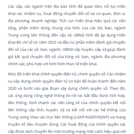
Các cấp, các ngành trên địa bàn tỉnh đã quan tâm, nỗ lực triển
khai các nhiệm vụ, hoạt động chuyển đổi số tại cơ quan, đơn vị,
địa phương, doanh nghiệp. Tích cực triển khai hiệu quả các nền
tảng, phần mềm dùng chung của tỉnh, của các bộ, ban, ngành
Trung ương liên thông đến cấp xã. UBND tỉnh đã áp dụng triển
khai Bộ chỉ số từ năm 2023 và đầu tư phần mềm đánh giá chuyển
đổi số của các sở, ban, ngành, UBND cấp huyện, cấp xã giúp đánh
giá kết quả chuyển đổi số của từng sở, ban, ngành, địa phương
chính xác, phù hợp với tình hình thực tế triển khai.
Mức độ triển khai chính quyền điện tử, chính quyền số: Các nhiệm
vụ xây dựng chính quyền điện tử cơ bản đã hoàn thành đến năm
2020 và bước vào giai đoạn xây dựng chính quyền số. Theo đó,
các ứng dụng công nghệ thông tin rời rạc bắt đầu được tích hợp,
liên thông, hình thành các nền tảng số của chính quyền kết nối
liên thông cấp tỉnh, huyện, xã và kết nối với các hệ thống của
Trung ương theo các trục liên thông (LGXP/NGSP/NDXP) và mạng
truyền số liệu chuyên dùng. Các hoạt động của chính quyền các
cấp được dịch chuyển lên môi trường mạng một cách hiệu quả với