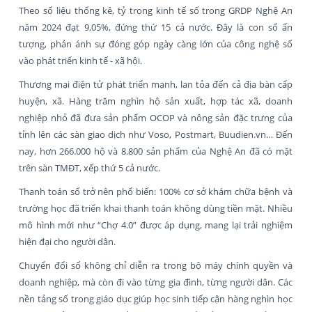
Theo số liệu thống kê, tỷ trọng kinh tế số trong GRDP Nghệ An
năm 2024 đạt 9,05%, đứng thứ 15 cả nước. Đây là con số ấn
tượng, phản ánh sự đóng góp ngày càng lớn của công nghệ số
vào phát triển kinh tế - xã hội.
Thương mại điện tử phát triển mạnh, lan tỏa đến cả địa bàn cấp
huyện, xã. Hàng trăm nghìn hộ sản xuất, hợp tác xã, doanh
nghiệp nhỏ đã đưa sản phẩm OCOP và nông sản đặc trưng của
tỉnh lên các sàn giao dịch như Voso, Postmart, Buudien.vn… Đến
nay, hơn 266.000 hộ và 8.800 sản phẩm của Nghệ An đã có mặt
trên sàn TMĐT, xếp thứ 5 cả nước.
Thanh toán số trở nên phổ biến: 100% cơ sở khám chữa bệnh và
trường học đã triển khai thanh toán không dùng tiền mặt. Nhiều
mô hình mới như “Chợ 4.0” được áp dụng, mang lại trải nghiệm
hiện đại cho người dân.
Chuyển đổi số không chỉ diễn ra trong bộ máy chính quyền và
doanh nghiệp, mà còn đi vào từng gia đình, từng người dân. Các
nền tảng số trong giáo dục giúp học sinh tiếp cận hàng nghìn học