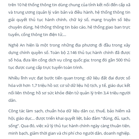
trên 10 hệ thống thông tin dùng chung của tỉnh kết nối đến cấp xã
và trung ương (quản lý văn bản và điều hành, hệ thống thông tin
giải quyết thủ tục hành chính, chữ ký số, mạng truyền số liệu
chuyên dùng, hệ thống thông tin báo cáo, hệ thống giao ban trực
tuyến, cổng thông tin điện tử,...
Nghệ An hiện là một trong những địa phương đi đầu trong xây
dựng chính quyền số. Toàn bộ 2.146 thủ tục hành chính đã được
số hóa, đưa lên cổng dịch vụ công quốc gia; trong đó gần 500 thủ
tục được cung cấp trực tuyến toàn trình.
Nhiều lĩnh vực đạt bước tiến quan trọng: dữ liệu đất đai được số
hóa với hơn 1,7 triệu hồ sơ; cơ sở dữ liệu hộ tịch, y tế, giáo dục kết
nối liên thông; hồ sơ sức khỏe điện tử quản lý trên 3,4 triệu người
dân.
Công tác làm sạch, chuẩn hóa dữ liệu dân cư, thuế, bảo hiểm xã
hội, giáo dục… được triển khai quyết liệt, bảo đảm “đúng, đủ, sạch,
sống”. Qua đó, việc xử lý thủ tục hành chính ngày càng thuận tiện,
minh bạch, giảm thời gian và chi phí cho người dân, doanh nghiệp.