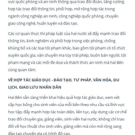
vực quốc phòng và an ninh thông qua trao đổi đoàn, tăng cường
hợp tác trao đổi thông tin, phối hợp, mở rộng hợp tác trong
ngành công nghiệp an ninh, công nghiệp quốc phòng, chuyển
giao công nghệ, huấn luyện và đào tạo.
Các cơ quan thực thi pháp luật của hai nước sẽ đẩy mạnh trao đổi
thông tin, kinh nghiệm và phối hợp trong việc phòng, chống
khủng bố và các loại tội phạm khác, bao gồm tội phạm có tổ chức
xuyên quốc gia, vận chuyển ma túy trái phép, buôn bán người, tội
phạm mạng và các mối đe dọa và thách thức an ninh mà hai Bên
cùng quan tâm.
VỀ HỢP TÁC GIÁO DỤC - ĐÀO TẠO, TƯ PHÁP, VĂN HÓA, DU
LỊCH, GIAO LƯU NHÂN DÂN
Hai Bên sẵn sàng triển khai hiệu quả hợp tác giáo dục, xem xét
cấp học bổng cho sinh viên của mỗi bên theo nhu cầu và lĩnh vực
học tập; đẩy mạnh hợp tác toàn diện, liên tục, xây dựng các cơ chế
trao đổi chuyên gia, giảng viên, sinh viên hai nước, không chỉ trao
đổi về học thuật cho sinh viên, giảng viên mà còn mở rộng sang
đào tạo chuyên gia có trình độ cao.