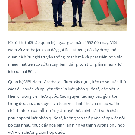
Kể từ khi thiết lập quan hệ ngoại giao năm 1992 đến nay, Việt
Nam và Azerbaijan (sau đây gọi là "hai Bên") đã xây dựng mối
quan hệ hữu nghị truyền thống, mạnh mẽ và phát triển hợp tác
nhiều mặt trên cơ sở tin cậy, bình đẳng, tôn trọng lẫn nhau vì lợi
ích của hai Bên.
Quan hệ Việt Nam - Azerbaijan được xây dựng trên cơ sở tuân thủ
các tiêu chuẩn và nguyên tắc của luật pháp quốc tế, đặc biệt là
Hiến chương Liên hợp quốc. Các nguyên tắc này bao gồm tôn
trọng độc lập, chủ quyền và toàn vẹn lãnh thổ của nhau và thể
chế chính trị của mỗi nước; giải quyết hòa bình các tranh chấp
phù hợp với luật pháp quốc tế; không can thiệp vào công việc nội
bộ của nhau; thúc đẩy hòa bình, an ninh và thịnh vượng phù hợp
với Hiến chương Liên hợp quốc.