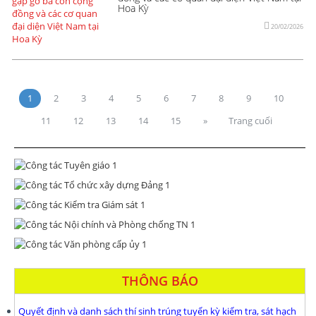
Hoa Kỳ
20/02/2026
1
2
3
4
5
6
7
8
9
10
11
12
13
14
15
»
Trang cuối
THÔNG BÁO
Quyết định và danh sách thí sinh trúng tuyển kỳ kiểm tra, sát hạch