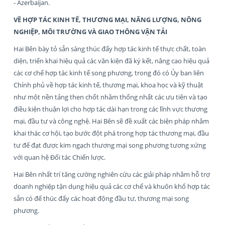
- Azerbaijan.
VỀ HỢP TÁC KINH TẾ, THƯƠNG MẠI, NĂNG LƯỢNG, NÔNG
NGHIỆP, MÔI TRƯỜNG VÀ GIAO THÔNG VẬN TẢI
Hai Bên bày tỏ sẵn sàng thúc đẩy hợp tác kinh tế thực chất, toàn
diện, triển khai hiệu quả các văn kiện đã ký kết, nâng cao hiệu quả
các cơ chế hợp tác kinh tế song phương, trong đó có Ủy ban liên
Chính phủ về hợp tác kinh tế, thương mại, khoa học và kỹ thuật
như một nền tảng then chốt nhằm thống nhất các ưu tiên và tạo
điều kiện thuận lợi cho hợp tác dài hạn trong các lĩnh vực thương
mại, đầu tư và công nghệ. Hai Bên sẽ đề xuất các biện pháp nhằm
khai thác cơ hội, tạo bước đột phá trong hợp tác thương mại, đầu
tư để đạt được kim ngạch thương mại song phương tương xứng
với quan hệ Đối tác Chiến lược.
Hai Bên nhất trí tăng cường nghiên cứu các giải pháp nhằm hỗ trợ
doanh nghiệp tận dụng hiệu quả các cơ chế và khuôn khổ hợp tác
sẵn có để thúc đẩy các hoạt động đầu tư, thương mại song
phương.