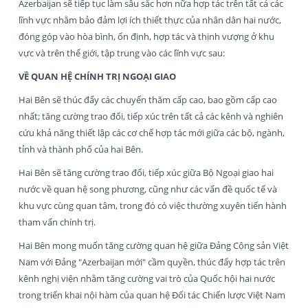
Azerbaijan sẽ tiếp tục làm sâu sắc hơn nữa hợp tác trên tất cả các
lĩnh vực nhằm bảo đảm lợi ích thiết thực của nhân dân hai nước,
đóng góp vào hòa bình, ổn định, hợp tác và thịnh vượng ở khu
vực và trên thế giới, tập trung vào các lĩnh vực sau:
VỀ QUAN HỆ CHÍNH TRỊ NGOẠI GIAO
Hai Bên sẽ thúc đẩy các chuyến thăm cấp cao, bao gồm cấp cao
nhất; tăng cường trao đổi, tiếp xúc trên tất cả các kênh và nghiên
cứu khả năng thiết lập các cơ chế hợp tác mới giữa các bộ, ngành,
tỉnh và thành phố của hai Bên.
Hai Bên sẽ tăng cường trao đổi, tiếp xúc giữa Bộ Ngoại giao hai
nước về quan hệ song phương, cũng như các vấn đề quốc tế và
khu vực cùng quan tâm, trong đó có việc thường xuyên tiến hành
tham vấn chính trị.
Hai Bên mong muốn tăng cường quan hệ giữa Đảng Cộng sản Việt
Nam với Đảng "Azerbaijan mới" cầm quyền, thúc đẩy hợp tác trên
kênh nghị viện nhằm tăng cường vai trò của Quốc hội hai nước
trong triển khai nội hàm của quan hệ Đối tác Chiến lược Việt Nam