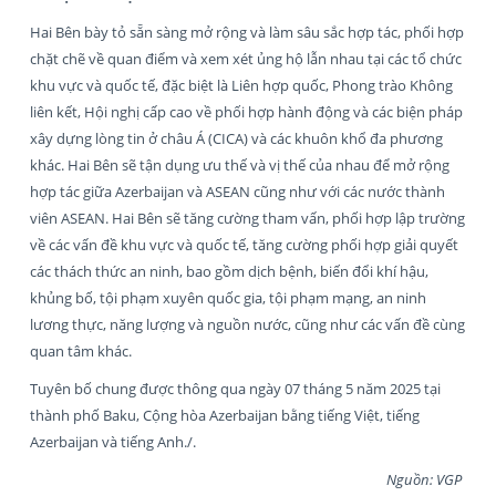
Hai Bên bày tỏ sẵn sàng mở rộng và làm sâu sắc hợp tác, phối hợp
chặt chẽ về quan điểm và xem xét ủng hộ lẫn nhau tại các tổ chức
khu vực và quốc tế, đặc biệt là Liên hợp quốc, Phong trào Không
liên kết, Hội nghị cấp cao về phối hợp hành động và các biện pháp
xây dựng lòng tin ở châu Á (CICA) và các khuôn khổ đa phương
khác. Hai Bên sẽ tận dụng ưu thế và vị thế của nhau để mở rộng
hợp tác giữa Azerbaijan và ASEAN cũng như với các nước thành
viên ASEAN. Hai Bên sẽ tăng cường tham vấn, phối hợp lập trường
về các vấn đề khu vực và quốc tế, tăng cường phối hợp giải quyết
các thách thức an ninh, bao gồm dịch bệnh, biến đổi khí hậu,
khủng bố, tội phạm xuyên quốc gia, tội phạm mạng, an ninh
lương thực, năng lượng và nguồn nước, cũng như các vấn đề cùng
quan tâm khác.
Tuyên bố chung được thông qua ngày 07 tháng 5 năm 2025 tại
thành phố Baku, Cộng hòa Azerbaijan bằng tiếng Việt, tiếng
Azerbaijan và tiếng Anh./.
Nguồn: VGP