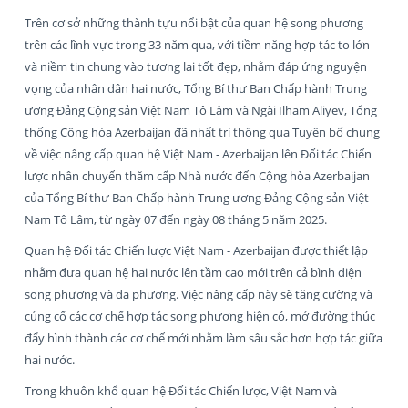
Trên cơ sở những thành tựu nổi bật của quan hệ song phương
trên các lĩnh vực trong 33 năm qua, với tiềm năng hợp tác to lớn
và niềm tin chung vào tương lai tốt đẹp, nhằm đáp ứng nguyện
vọng của nhân dân hai nước, Tổng Bí thư Ban Chấp hành Trung
ương Đảng Cộng sản Việt Nam Tô Lâm và Ngài Ilham Aliyev, Tổng
thống Cộng hòa Azerbaijan đã nhất trí thông qua Tuyên bố chung
về việc nâng cấp quan hệ Việt Nam - Azerbaijan lên Đối tác Chiến
lược nhân chuyến thăm cấp Nhà nước đến Cộng hòa Azerbaijan
của Tổng Bí thư Ban Chấp hành Trung ương Đảng Cộng sản Việt
Nam Tô Lâm, từ ngày 07 đến ngày 08 tháng 5 năm 2025.
Quan hệ Đối tác Chiến lược Việt Nam - Azerbaijan được thiết lập
nhằm đưa quan hệ hai nước lên tầm cao mới trên cả bình diện
song phương và đa phương. Việc nâng cấp này sẽ tăng cường và
củng cố các cơ chế hợp tác song phương hiện có, mở đường thúc
đẩy hình thành các cơ chế mới nhằm làm sâu sắc hơn hợp tác giữa
hai nước.
Trong khuôn khổ quan hệ Đối tác Chiến lược, Việt Nam và