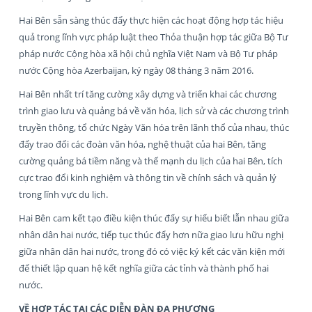
Hai Bên sẵn sàng thúc đẩy thực hiện các hoạt động hợp tác hiệu
quả trong lĩnh vực pháp luật theo Thỏa thuận hợp tác giữa Bộ Tư
pháp nước Cộng hòa xã hội chủ nghĩa Việt Nam và Bộ Tư pháp
nước Cộng hòa Azerbaijan, ký ngày 08 tháng 3 năm 2016.
Hai Bên nhất trí tăng cường xây dựng và triển khai các chương
trình giao lưu và quảng bá về văn hóa, lịch sử và các chương trình
truyền thông, tổ chức Ngày Văn hóa trên lãnh thổ của nhau, thúc
đẩy trao đổi các đoàn văn hóa, nghệ thuật của hai Bên, tăng
cường quảng bá tiềm năng và thế mạnh du lịch của hai Bên, tích
cực trao đổi kinh nghiệm và thông tin về chính sách và quản lý
trong lĩnh vực du lịch.
Hai Bên cam kết tạo điều kiện thúc đẩy sự hiểu biết lẫn nhau giữa
nhân dân hai nước, tiếp tục thúc đẩy hơn nữa giao lưu hữu nghị
giữa nhân dân hai nước, trong đó có việc ký kết các văn kiện mới
để thiết lập quan hệ kết nghĩa giữa các tỉnh và thành phố hai
nước.
VỀ HỢP TÁC TẠI CÁC DIỄN ĐÀN ĐA PHƯƠNG