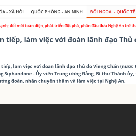
A - XÃ HỘI
QUỐC PHÒNG - AN NINH
ĐỐI NGOẠI - QUỐC TẾ
n diện, phát triển đột phá, phấn đấu đưa Nghệ An trở thành tỉnh khá, cực
 tiếp, làm việc với đoàn lãnh đạo Thủ 
n tiếp, làm việc với đoàn lãnh đạo Thủ đô Viêng Chăn (nướ
g Siphandone - Ủy viên Trung ương Đảng, Bí thư Thành ủy, 
ởng đoàn, nhân chuyến thăm và làm việc tại Nghệ An.