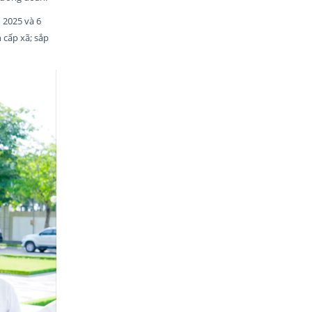
 2025 và 6
 cấp xã; sắp