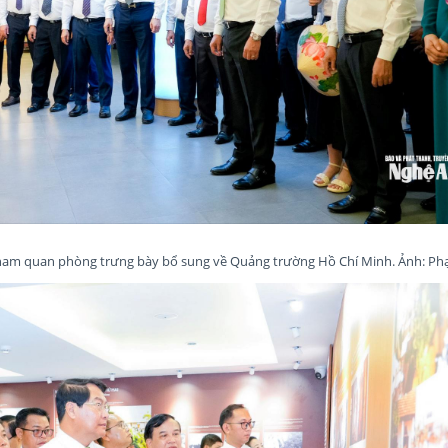
tham quan phòng trưng bày bổ sung về Quảng trường Hồ Chí Minh. Ảnh: P