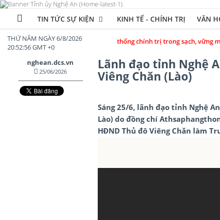
TIN TỨC SỰ KIỆN
KINH TẾ - CHÍNH TRỊ
VĂN HÓ
THỨ NĂM NGÀY 6/8/2026
y dựng Đảng bộ và hệ thống chính trị trong sạch, vững mạnh; đổi mới toà
20:52:58 GMT +0
Lãnh đạo tỉnh Nghệ An
nghean.dcs.vn
25/06/2026
Viêng Chăn (Lào)
Sáng 25/6, lãnh đạo tỉnh Nghệ A
Lào) do đồng chí Athsaphangthon
HĐND Thủ đô Viêng Chăn làm Trư