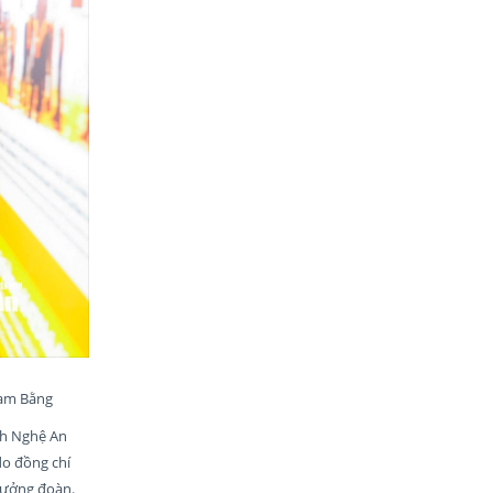
hạm Bằng
nh Nghệ An
do đồng chí
rưởng đoàn.