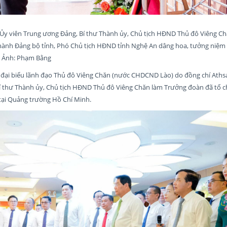
Ủy viên Trung ương Đảng, Bí thư Thành ủy, Chủ tịch HĐND Thủ đô Viêng C
hành Đảng bộ tỉnh, Phó Chủ tịch HĐND tỉnh Nghệ An dâng hoa, tưởng niệm
. Ảnh: Phạm Bằng
oàn đại biểu lãnh đạo Thủ đô Viêng Chăn (nước CHDCND Lào) do đồng chí At
í thư Thành ủy, Chủ tịch HĐND Thủ đô Viêng Chăn làm Trưởng đoàn đã tổ 
tại Quảng trường Hồ Chí Minh.