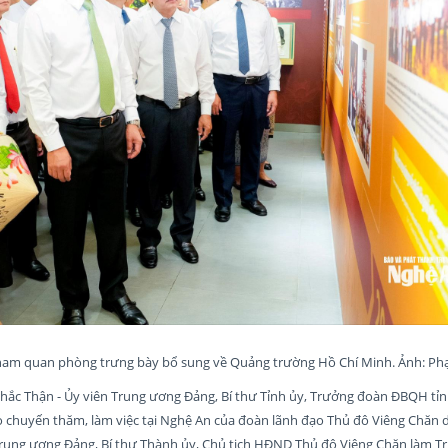
tham quan phòng trưng bày bổ sung về Quảng trường Hồ Chí Minh. Ảnh: P
 Khắc Thận - Ủy viên Trung ương Đảng, Bí thư Tỉnh ủy, Trưởng đoàn ĐBQH tỉ
o chuyến thăm, làm việc tại Nghệ An của đoàn lãnh đạo Thủ đô Viêng Chăn 
rung ương Đảng, Bí thư Thành ủy, Chủ tịch HĐND Thủ đô Viêng Chăn làm T