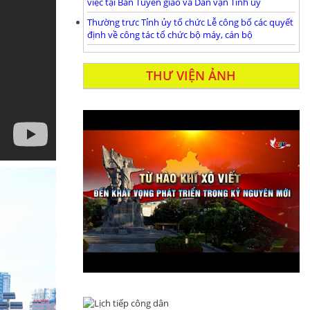
việc tại Ban Tuyên giáo và Dân vận Tỉnh ủy
Thường trưc Tỉnh ủy tổ chức Lễ công bố các quyết
định về công tác tổ chức bộ máy, cán bộ
THƯ VIỆN ẢNH