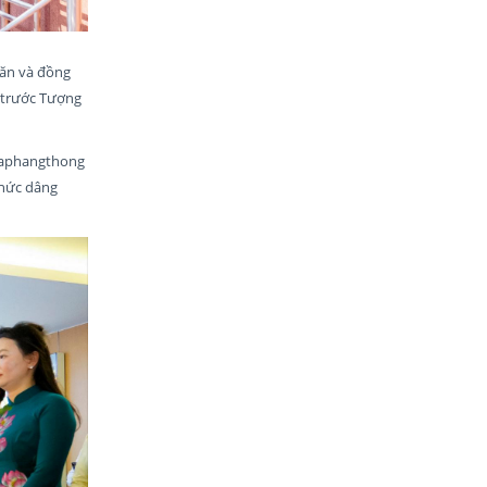
hăn và đồng
 trước Tượng
hsaphangthong
chức dâng