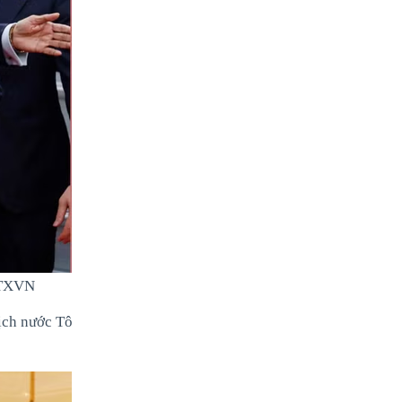
 TTXVN
ịch nước Tô