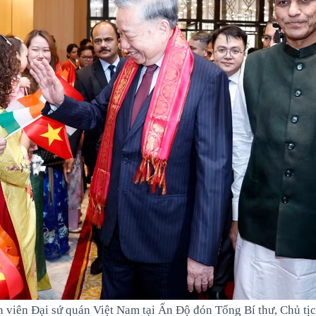
n viên Đại sứ quán Việt Nam tại Ấn Độ đón Tổng Bí thư, Chủ tị