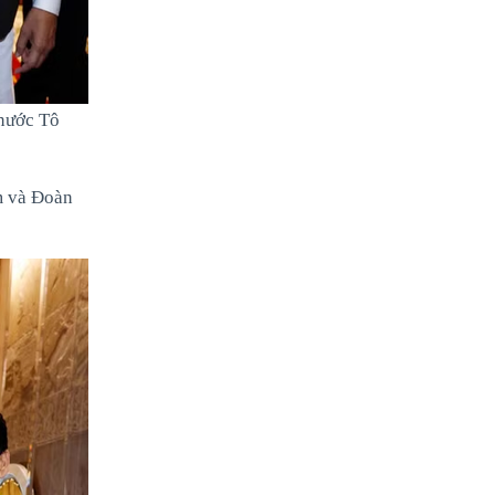
 nước Tô
m và Đoàn