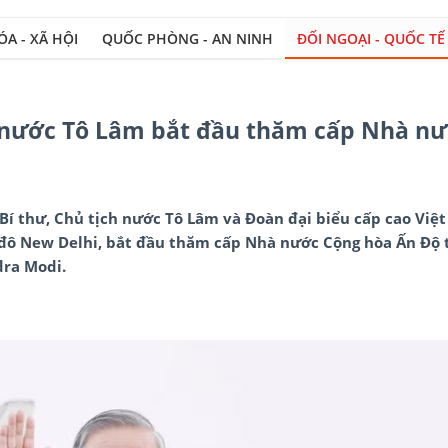
A - XÃ HỘI
QUỐC PHÒNG - AN NINH
ĐỐI NGOẠI - QUỐC TẾ
Xâ
h nước Tô Lâm bắt đầu thăm cấp Nhà n
 Bí thư, Chủ tịch nước Tô Lâm và Đoàn đại biểu cấp cao Việ
đô New Delhi, bắt đầu thăm cấp Nhà nước Cộng hòa Ấn Độ t
ra Modi.