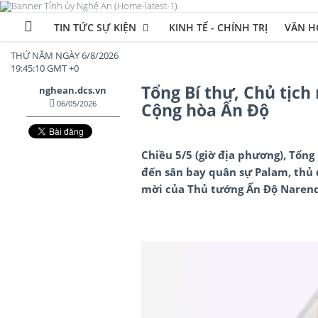
TIN TỨC SỰ KIỆN
KINH TẾ - CHÍNH TRỊ
VĂN HÓ
THỨ NĂM NGÀY 6/8/2026
19:45:12 GMT +0
Tổng Bí thư, Chủ tịc
nghean.dcs.vn
06/05/2026
Cộng hòa Ấn Độ
Chiều 5/5 (giờ địa phương), Tổng
đến sân bay quân sự Palam, thủ 
mời của Thủ tướng Ấn Độ Narend