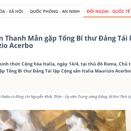
A - XÃ HỘI
QUỐC PHÒNG - AN NINH
ĐỐI NGOẠI - QUỐC TẾ
ần Thanh Mẫn gặp Tổng Bí thư Đảng Tái 
zio Acerbo
nh thức Cộng hòa Italia, ngày 14/4, tại thủ đô Roma, Chủ 
p Tổng Bí thư Đảng Tái lập Cộng sản Italia Maurizio Acerbo
i Italia có đồng chí Nguyễn Khắc Thận - Ủy viên Trung ương Đảng, Bí thư Tỉnh ủ