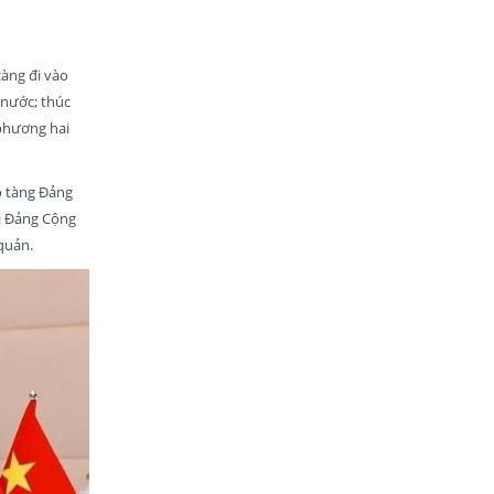
càng đi vào
 nước; thúc
 phương hai
o tàng Đảng
hị Đảng Cộng
 quản.