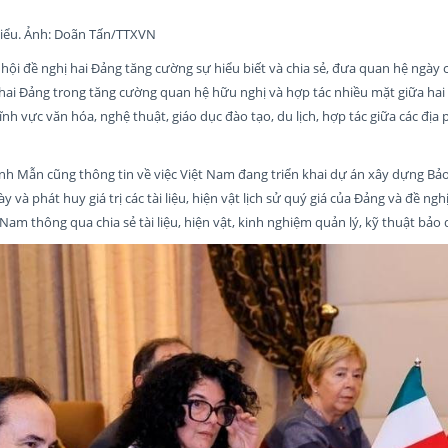
biểu. Ảnh: Doãn Tấn/TTXVN
ội đề nghị hai Đảng tăng cường sự hiểu biết và chia sẻ, đưa quan hệ ngày 
a hai Đảng trong tăng cường quan hệ hữu nghị và hợp tác nhiều mặt giữa hai
ĩnh vực văn hóa, nghệ thuật, giáo dục đào tạo, du lịch, hợp tác giữa các địa
nh Mẫn cũng thông tin về việc Việt Nam đang triển khai dự án xây dựng Bả
và phát huy giá trị các tài liệu, hiện vật lịch sử quý giá của Đảng và đề ng
t Nam thông qua chia sẻ tài liệu, hiện vật, kinh nghiệm quản lý, kỹ thuật bảo