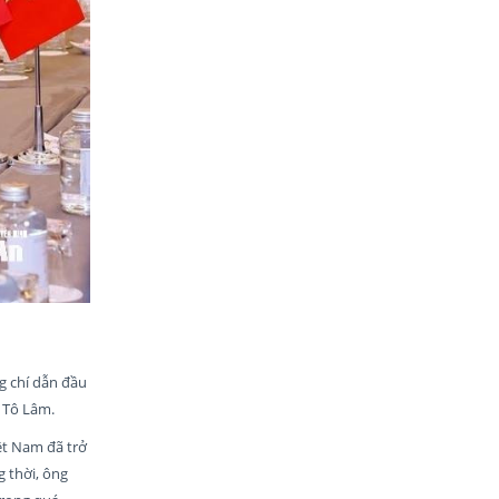
g chí dẫn đầu
c Tô Lâm.
ệt Nam đã trở
 thời, ông