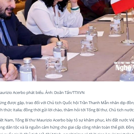
 Maurizio Acerbo phát biểu. Ảnh: Doãn Tấn/TTXVN
ừng được gặp, trao đổi với Chủ tịch Quốc hội Trần Thanh Mẫn nhân dịp đồn
thức Italia; đồng thời gửi lời chào, thăm hỏi tới Tổng Bí thư, Chủ tịch nướ
ệt Nam, Tổng Bí thư Maurizio Acerbo bày tỏ sự khâm phục, khi đất nước Vi
ng dân tộc và là nguồn cảm hứng cho giai cấp công nhân toàn thế giới. Đồng