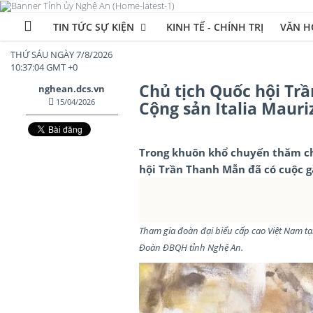
TIN TỨC SỰ KIỆN
KINH TẾ - CHÍNH TRỊ
VĂN HÓ
THỨ SÁU NGÀY 7/8/2026
10:37:06 GMT +0
Chủ tịch Quốc hội Tr
nghean.dcs.vn
15/04/2026
Cộng sản Italia Mauri
Trong khuôn khổ chuyến thăm chí
hội Trần Thanh Mẫn đã có cuộc gặ
Tham gia đoàn đại biểu cấp cao Việt Nam tạ
Đoàn ĐBQH tỉnh Nghệ An.