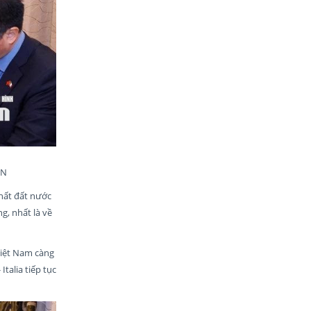
VN
nhất đất nước
g, nhất là về
Việt Nam càng
alia tiếp tục