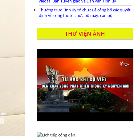
việc tại Ban Tuyên giáo và Dân vận Tỉnh ủy
Thường trưc Tỉnh ủy tổ chức Lễ công bố các quyết
định về công tác tổ chức bộ máy, cán bộ
THƯ VIỆN ẢNH