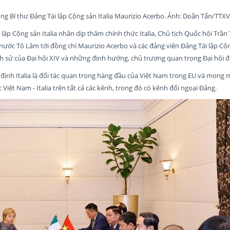
g Bí thư Đảng Tái lập Cộng sản Italia Maurizio Acerbo. Ảnh: Doãn Tấn/TTX
lập Cộng sản Italia nhân dịp thăm chính thức Italia, Chủ tịch Quốc hội Trầ
 nước Tô Lâm tới đồng chí Maurizio Acerbo và các đảng viên Đảng Tái lập Cộng
h sử của Đại hội XIV và những định hướng, chủ trương quan trọng Đại hội đã
định Italia là đối tác quan trọng hàng đầu của Việt Nam trong EU và mong
Việt Nam - Italia trên tất cả các kênh, trong đó có kênh đối ngoại Đảng.