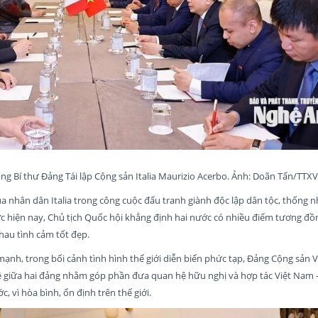
g Bí thư Đảng Tái lập Cộng sản Italia Maurizio Acerbo. Ảnh: Doãn Tấn/TTX
a nhân dân Italia trong công cuộc đấu tranh giành độc lập dân tộc, thống 
c hiện nay, Chủ tịch Quốc hội khẳng định hai nước có nhiều điểm tương đồn
hau tình cảm tốt đẹp.
nh, trong bối cảnh tình hình thế giới diễn biến phức tạp, Đảng Cộng sản 
ữa hai đảng nhằm góp phần đưa quan hệ hữu nghị và hợp tác Việt Nam - It
c, vì hòa bình, ổn định trên thế giới.