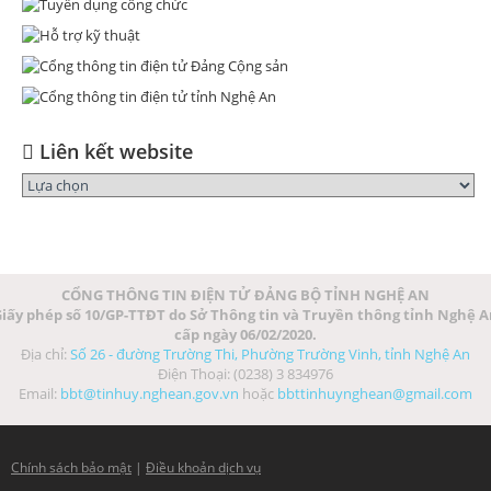
Liên kết website
CỔNG THÔNG TIN ĐIỆN TỬ ĐẢNG BỘ TỈNH NGHỆ AN
iấy phép số 10/GP-TTĐT do Sở Thông tin và Truyền thông tỉnh Nghệ 
cấp ngày 06/02/2020.
Địa chỉ:
Số 26 - đường Trường Thi, Phường Trường Vinh, tỉnh Nghệ An
Điện Thoại: (0238) 3 834976
Email:
bbt@tinhuy.nghean.gov.vn
hoặc
bbttinhuynghean@gmail.com
Chính sách bảo mật
|
Điều khoản dịch vụ