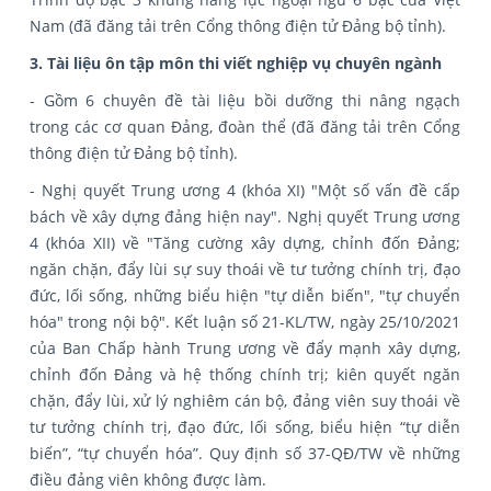
Nam (đã đăng tải trên Cổng thông điện tử Đảng bộ tỉnh).
3. Tài liệu ôn tập môn thi viết nghiệp vụ chuyên ngành
- Gồm 6 chuyên đề tài liệu bồi dưỡng thi nâng ngạch
trong các cơ quan Đảng, đoàn thể (đã đăng tải trên Cổng
thông điện tử Đảng bộ tỉnh).
- Nghị quyết Trung ương 4 (khóa XI) "Một số vấn đề cấp
bách về xây dựng đảng hiện nay". Nghị quyết Trung ương
4 (khóa XII) về "Tăng cường xây dựng, chỉnh đốn Đảng;
ngăn chặn, đẩy lùi sự suy thoái về tư tưởng chính trị, đạo
đức, lối sống, những biểu hiện "tự diễn biến", "tự chuyển
hóa" trong nội bộ". Kết luận số 21-KL/TW, ngày 25/10/2021
của Ban Chấp hành Trung ương về đẩy mạnh xây dựng,
chỉnh đốn Đảng và hệ thống chính trị; kiên quyết ngăn
chặn, đẩy lùi, xử lý nghiêm cán bộ, đảng viên suy thoái về
tư tưởng chính trị, đạo đức, lối sống, biểu hiện “tự diễn
biến”, “tự chuyển hóa”. Quy định số 37-QĐ/TW về những
điều đảng viên không được làm.