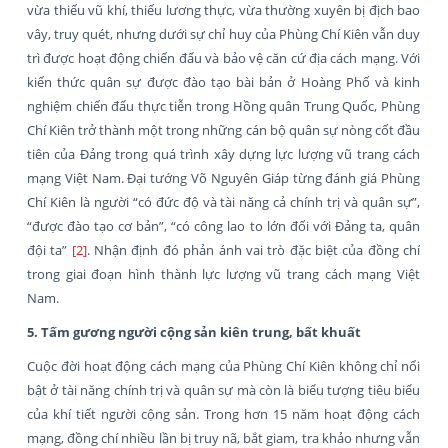
vừa thiếu vũ khí, thiếu lương thực, vừa thường xuyên bị địch bao
vây, truy quét, nhưng dưới sự chỉ huy của Phùng Chí Kiên vẫn duy
trì được hoạt động chiến đấu và bảo vệ căn cứ địa cách mạng. Với
kiến thức quân sự được đào tạo bài bản ở Hoàng Phố và kinh
nghiệm chiến đấu thực tiễn trong Hồng quân Trung Quốc, Phùng
Chí Kiên trở thành một trong những cán bộ quân sự nòng cốt đầu
tiên của Đảng trong quá trình xây dựng lực lượng vũ trang cách
mạng Việt Nam. Đại tướng Võ Nguyên Giáp từng đánh giá Phùng
Chí Kiên là người “có đức độ và tài năng cả chính trị và quân sự”,
“được đào tạo cơ bản”, “có công lao to lớn đối với Đảng ta, quân
đội ta”
[2]
. Nhận định đó phản ánh vai trò đặc biệt của đồng chí
trong giai đoạn hình thành lực lượng vũ trang cách mạng Việt
Nam.
5. Tấm gương người cộng sản kiên trung, bất khuất
Cuộc đời hoạt động cách mạng của Phùng Chí Kiên không chỉ nổi
bật ở tài năng chính trị và quân sự mà còn là biểu tượng tiêu biểu
của khí tiết người cộng sản. Trong hơn 15 năm hoạt động cách
mạng, đồng chí nhiều lần bị truy nã, bắt giam, tra khảo nhưng vẫn