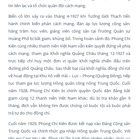
tin liên lạc và tổ chức quân đội cách mạng.
Biến cố lớn xảy ra vào tháng 4-1927 khi Tưởng Giới Thạch tiến
hành chính biến phản cách mạng, đàn áp lực lượng cộng sản;
hàng trăm học viên, giảng viên cộng sản tại Trường Quân sự
Hoàng Phố bị bắt giam, khủng bố. Trong hoàn cảnh đó, Phùng Chí
Kiên cùng nhiều thanh niên Việt Nam vẫn kiên quyết đứng về phía
cách mạng, tham gia Khởi nghĩa Quảng Châu tháng 12-1927 và
trực tiếp chỉ huy một đơn vị quân khởi nghĩa chiến đấu trên
đường phố Quảng Châu. Sau thất bại của khởi nghĩa, đồng chí rút
về hoạt động tại Khu Xô viết Hải – Lục – Phong (Quảng Đông), tiếp
tục tham gia lực lượng Hồng quân công nông Trung Quốc. Cuối
năm 1928, Phùng Chí Kiên bị chính quyền Quốc dân đảng bắt
giam cùng 12 thanh niên Việt Nam khác; dù bị tra khảo gần 9
tháng, địch vẫn không tìm được chứng cứ buộc tội và buộc phải
trả tự do cho đồng chí.
Cuối năm 1929, Phùng Chí Kiên được kết nạp vào Đảng Cộng sản
Trung Quốc và chính thức gia nhập Hồng quân Trung Quốc. Với
tên gọi Cam My Liệt, đồng chí lần lượt đảm nhiệm nhiều chức vụ