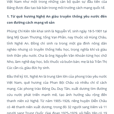
Việt Nam như một trong những cán bộ quân sự đầu tiên của
Đảng được đào tạo bài bản trong môi trường cách mạng quốc tế.
1. Từ quê hương Nghệ An giàu truyền thống yêu nước đến
con đường cách mạng vô sản
Phùng Chí Kiên tên khai sinh là Nguyễn Vĩ, sinh ngày 18-5-1901 tại
làng Mỹ Quan Thượng, tổng Vạn Phần, nay thuộc xã Hùng Châu,
tỉnh Nghệ An. Đồng chí sinh ra trong một gia đình nông dân
nghèo nhưng có truyền thống hiếu học, trọng nghĩa khí và giàu
tinh thần yêu nước. Cha là ông Nguyễn Văn Khoản từng học chữ
Nho, làm nghề dạy học, bốc thuốc và buôn bán; mẹ là bà Trần Thị
Cúc cần cù, giàu đức hy sinh.
Đầu thế kỷ XX, Nghệ An là trung tâm lớn của phong trào yêu nước
Việt Nam, quê hương của Phan Bội Châu và nhiều chí sĩ cách
mạng. Các phong trào Đông Du, Duy Tân, xuất dương tìm đường
cứu nước phát triển mạnh mẽ, tạo ảnh hưởng sâu rộng đến
thanh niên xứ Nghệ. Từ năm 1905–1926, riêng huyện Diễn Châu
có 48 thanh niên xuất dương, trong đó 32 người sang Xiêm và 11
người sang Trung Quốc. Giai đoạn 1925–1929, xã Diễn Yên có 19