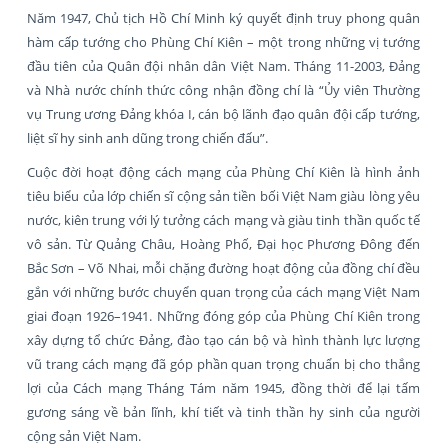
Năm 1947, Chủ tịch Hồ Chí Minh ký quyết định truy phong quân
hàm cấp tướng cho Phùng Chí Kiên – một trong những vị tướng
đầu tiên của Quân đội nhân dân Việt Nam. Tháng 11-2003, Đảng
và Nhà nước chính thức công nhận đồng chí là “Ủy viên Thường
vụ Trung ương Đảng khóa I, cán bộ lãnh đạo quân đội cấp tướng,
liệt sĩ hy sinh anh dũng trong chiến đấu”.
Cuộc đời hoạt động cách mạng của Phùng Chí Kiên là hình ảnh
tiêu biểu của lớp chiến sĩ cộng sản tiền bối Việt Nam giàu lòng yêu
nước, kiên trung với lý tưởng cách mạng và giàu tinh thần quốc tế
vô sản. Từ Quảng Châu, Hoàng Phố, Đại học Phương Đông đến
Bắc Sơn – Võ Nhai, mỗi chặng đường hoạt động của đồng chí đều
gắn với những bước chuyển quan trọng của cách mạng Việt Nam
giai đoạn 1926–1941. Những đóng góp của Phùng Chí Kiên trong
xây dựng tổ chức Đảng, đào tạo cán bộ và hình thành lực lượng
vũ trang cách mạng đã góp phần quan trọng chuẩn bị cho thắng
lợi của Cách mạng Tháng Tám năm 1945, đồng thời để lại tấm
gương sáng về bản lĩnh, khí tiết và tinh thần hy sinh của người
cộng sản Việt Nam.