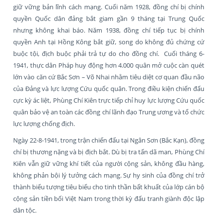
giữ vững bản lĩnh cách mạng. Cuối năm 1928, đồng chí bị chính
quyền Quốc dân đảng bắt giam gần 9 tháng tại Trung Quốc
nhưng không khai báo. Năm 1938, đồng chí tiếp tục bị chính
quyền Anh tại Hồng Kông bắt giữ, song do không đủ chứng cứ
buộc tội, địch buộc phải trả tự do cho đồng chí. Cuối tháng 6-
1941, thực dân Pháp huy động hơn 4.000 quân mở cuộc càn quét
lớn vào căn cứ Bắc Sơn – Võ Nhai nhằm tiêu diệt cơ quan đầu não
của Đảng và lực lượng Cứu quốc quân. Trong điều kiện chiến đấu
cực kỳ ác liệt, Phùng Chí Kiên trực tiếp chỉ huy lực lượng Cứu quốc
quân bảo vệ an toàn các đồng chí lãnh đạo Trung ương và tổ chức
lực lượng chống địch.
Ngày 22-8-1941, trong trận chiến đấu tại Ngân Sơn (Bắc Kạn), đồng
chí bị thương nặng và bị địch bắt. Dù bị tra tấn dã man, Phùng Chí
Kiên vẫn giữ vững khí tiết của người cộng sản, không đầu hàng,
không phản bội lý tưởng cách mạng. Sự hy sinh của đồng chí trở
thành biểu tượng tiêu biểu cho tinh thần bất khuất của lớp cán bộ
cộng sản tiền bối Việt Nam trong thời kỳ đấu tranh giành độc lập
dân tộc.