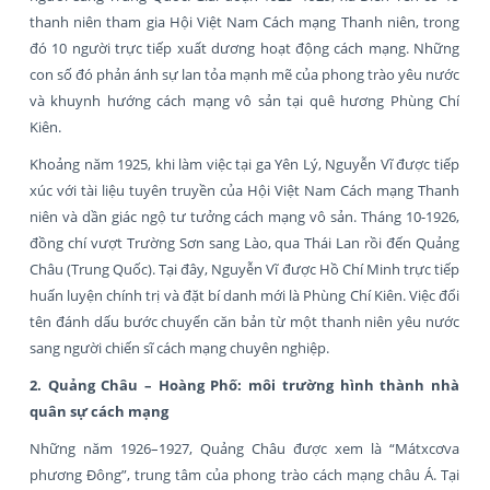
thanh niên tham gia Hội Việt Nam Cách mạng Thanh niên, trong
đó 10 người trực tiếp xuất dương hoạt động cách mạng. Những
con số đó phản ánh sự lan tỏa mạnh mẽ của phong trào yêu nước
và khuynh hướng cách mạng vô sản tại quê hương Phùng Chí
Kiên.
Khoảng năm 1925, khi làm việc tại ga Yên Lý, Nguyễn Vĩ được tiếp
xúc với tài liệu tuyên truyền của Hội Việt Nam Cách mạng Thanh
niên và dần giác ngộ tư tưởng cách mạng vô sản. Tháng 10-1926,
đồng chí vượt Trường Sơn sang Lào, qua Thái Lan rồi đến Quảng
Châu (Trung Quốc). Tại đây, Nguyễn Vĩ được Hồ Chí Minh trực tiếp
huấn luyện chính trị và đặt bí danh mới là Phùng Chí Kiên. Việc đổi
tên đánh dấu bước chuyển căn bản từ một thanh niên yêu nước
sang người chiến sĩ cách mạng chuyên nghiệp.
2. Quảng Châu – Hoàng Phố: môi trường hình thành nhà
quân sự cách mạng
Những năm 1926–1927, Quảng Châu được xem là “Mátxcơva
phương Đông”, trung tâm của phong trào cách mạng châu Á. Tại