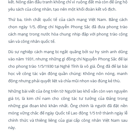
kết. Nông dân đấu tranh không chỉ vì ruộng đất mà còn để ủng hộ
yêu sách của công nhân, tạo nên một khối đoàn kết vô địch.
Thứ ba, tính chất quốc tế của cách mạng Việt Nam. Bằng cách
chọn ngày 1/5, đồng chí Nguyễn Phong Sắc đã đưa phong trào
cách mạng trong nước hòa chung nhịp đập với phong trào cộng
sản và công nhân quốc tế.
Dù sự nghiệp cách mạng bị ngắt quãng bởi sự hy sinh anh dũng
vào năm 1931, nhưng những gì đồng chí Nguyễn Phong Sắc để lại
cho phong trào 1/5/1930 tại Nghệ Tĩnh là vô giá. Ông đã để lại bài
học về công tác vận động quần chúng: Không nôn nóng, manh
động nhưng phải quyết liệt và chỉa mũi nhọn vào đúng kẻ thù.
Những bài viết của ông trên tờ Người lao khổ vẫn còn vẹn nguyên
giá trị, là kim chỉ nam cho công tác tư tưởng của Đảng trong
những giai đoạn khó khăn nhất. Ông chính là người đã đặt nền
móng vững chắc để ngày Quốc tế Lao động 1/5 trở thành ngày lễ
chính thức và thiêng liêng của giai cấp công nhân Việt Nam sau
này.