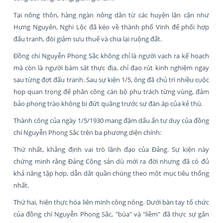
Tại nông thôn, hàng ngàn nông dân từ các huyện lân cận như
Hưng Nguyên, Nghi Lộc đã kéo về thành phố Vinh để phối hợp
đấu tranh, đòi giảm sưu thuế và chia lại ruộng đất.
Đồng chí Nguyễn Phong Sắc không chỉ là người vạch ra kế hoạch
mà còn là người bám sát thực địa, chỉ đạo rút kinh nghiệm ngay
sau từng đợt đấu tranh. Sau sự kiện 1/5, ông đã chủ trì nhiều cuộc
họp quan trọng để phân công cán bộ phụ trách từng vùng, đảm
bảo phong trào không bị đứt quãng trước sự đàn áp của kẻ thù.
Thành công của ngày 1/5/1930 mang đậm dấu ấn tư duy của đồng
chí Nguyễn Phong Sắc trên ba phương diện chính:
Thứ nhất, khẳng định vai trò lãnh đạo của Đảng. Sự kiện này
chứng minh rằng Đảng Cộng sản dù mới ra đời nhưng đã có đủ
khả năng tập hợp, dẫn dắt quần chúng theo một mục tiêu thống
nhất.
Thứ hai, hiện thực hóa liên minh công nông. Dưới bàn tay tổ chức
của đồng chí Nguyễn Phong Sắc, "búa" và "liềm" đã thực sự gắn