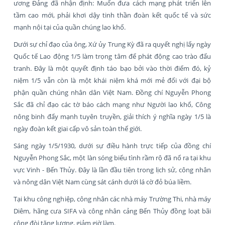
ương Đảng đã nhận định: Muốn đưa cách mạng phát triển lên
tầm cao mới, phải khơi dậy tinh thần đoàn kết quốc tế và sức
mạnh nội tại của quần chúng lao khổ.
Dưới sự chỉ đạo của ông, Xứ ủy Trung Kỳ đã ra quyết nghị lấy ngày
Quốc tế Lao động 1/5 làm trọng tâm để phát động cao trào đấu
tranh. Đây là một quyết định táo bạo bởi vào thời điểm đó, kỷ
niệm 1/5 vẫn còn là một khái niệm khá mới mẻ đối với đại bộ
phận quần chúng nhân dân Việt Nam. Đồng chí Nguyễn Phong
Sắc đã chỉ đạo các tờ báo cách mạng như Người lao khổ, Công
nông binh đẩy mạnh tuyên truyền, giải thích ý nghĩa ngày 1/5 là
ngày đoàn kết giai cấp vô sản toàn thế giới.
Sáng ngày 1/5/1930, dưới sự điều hành trực tiếp của đồng chí
Nguyễn Phong Sắc, một làn sóng biểu tình rầm rộ đã nổ ra tại khu
vực Vinh - Bến Thủy. Đây là lần đầu tiên trong lịch sử, công nhân
và nông dân Việt Nam cùng sát cánh dưới lá cờ đỏ búa liềm.
Tại khu công nghiệp, công nhân các nhà máy Trường Thi, nhà máy
Diêm, hãng cưa SIFA và công nhân cảng Bến Thủy đồng loạt bãi
công đòi tăng lương, giảm giờ làm.