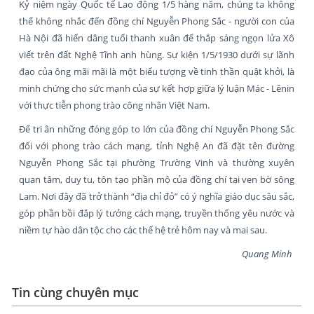
Kỷ niệm ngày Quốc tế Lao động 1/5 hàng năm, chúng ta không
thể không nhắc đến đồng chí Nguyễn Phong Sắc - người con của
Hà Nội đã hiến dâng tuổi thanh xuân để thắp sáng ngọn lửa Xô
viết trên đất Nghệ Tĩnh anh hùng. Sự kiện 1/5/1930 dưới sự lãnh
đạo của ông mãi mãi là một biểu tượng về tinh thần quật khởi, là
minh chứng cho sức mạnh của sự kết hợp giữa lý luận Mác - Lênin
với thực tiễn phong trào công nhân Việt Nam.
Để tri ân những đóng góp to lớn của đồng chí Nguyễn Phong Sắc
đối với phong trào cách mạng, tỉnh Nghệ An đã đặt tên đường
Nguyễn Phong Sắc tại phường Trường Vinh và thường xuyên
quan tâm, duy tu, tôn tạo phần mộ của đồng chí tại ven bờ sông
Lam. Nơi đây đã trở thành “địa chỉ đỏ” có ý nghĩa giáo dục sâu sắc,
góp phần bồi đắp lý tưởng cách mạng, truyền thống yêu nước và
niềm tự hào dân tộc cho các thế hệ trẻ hôm nay và mai sau.
Quang Minh
Tin cùng chuyên mục