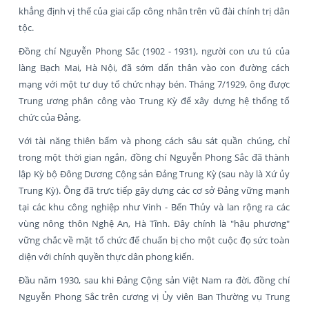
khẳng định vị thế của giai cấp công nhân trên vũ đài chính trị dân
tộc.
Đồng chí Nguyễn Phong Sắc (1902 - 1931), người con ưu tú của
làng Bạch Mai, Hà Nội, đã sớm dấn thân vào con đường cách
mạng với một tư duy tổ chức nhạy bén. Tháng 7/1929, ông được
Trung ương phân công vào Trung Kỳ để xây dựng hệ thống tổ
chức của Đảng.
Với tài năng thiên bẩm và phong cách sâu sát quần chúng, chỉ
trong một thời gian ngắn, đồng chí Nguyễn Phong Sắc đã thành
lập Kỳ bộ Đông Dương Cộng sản Đảng Trung Kỳ (sau này là Xứ ủy
Trung Kỳ). Ông đã trực tiếp gây dựng các cơ sở Đảng vững mạnh
tại các khu công nghiệp như Vinh - Bến Thủy và lan rộng ra các
vùng nông thôn Nghệ An, Hà Tĩnh. Đây chính là "hậu phương"
vững chắc về mặt tổ chức để chuẩn bị cho một cuộc đọ sức toàn
diện với chính quyền thực dân phong kiến.
Đầu năm 1930, sau khi Đảng Cộng sản Việt Nam ra đời, đồng chí
Nguyễn Phong Sắc trên cương vị Ủy viên Ban Thường vụ Trung