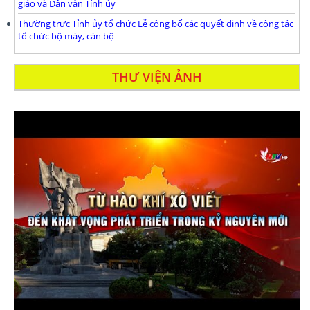
giáo và Dân vận Tỉnh ủy
Thường trưc Tỉnh ủy tổ chức Lễ công bố các quyết định về công tác
tổ chức bộ máy, cán bộ
THƯ VIỆN ẢNH