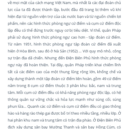
về mọi mặt của cách mạng Việt Nam, mà nhất là các đại đoàn chủ
lực của ta đã được thành lập, bước đầu đã trang bị thêm vũ khí
hiện đại từ nguồn viện trợ của các nước bạn và từ nguốn chiến lợi
phẩm, nên các hình thức phòng ngự cứ điểm và cụm cứ điểm độc
lập đều có thể đứng trước nguy cơ bị tiêu diệt. Vì thế, quân Pháp
phải sử dụng hình thức phòng ngự cao hơn - tập đoàn cứ điểm.
Từ năm 1951, hình thức phòng ngự tập đoàn cứ điểm đã xuất
hiện ở Hòa Bình, sau đó ở Nà Sản (1952) … Với quy mô nhỏ, công
sự trận địa dã chiến. Nhưng đến Điện Biên Phủ hình thức phòng
ngự này đã hoàn thiện. Tại đây, quân Pháp triển khai chiếm lĩnh
tất cả các điểm cao của một thung lũng rộng lớn, khống chế và
xây dựng thành một tập đoàn cứ điểm liên hoàn, gồm 49 cứ điểm
nằm trong 8 cụm cứ điểm thuộc 3 phân khu: bắc, nam và trung
tâm. Mỗi cụm cứ điểm đều có khả năng phòng ngự độc lập, có hệ
thông quân sự vững chắc và hỏa lực mạnh như súng cối, súng
phun lửa… Quanh các cứ điểm và cụm cứ điểm đều có giao thông
hào và hàng rào thép gai được bố trí theo nhiều tầng, nhiều lớp. Ở
hai phân khu nam và trung tâm có trận địa pháo. Ở Điện Biên Phủ
địch xây dựng sân bay Mường Thanh và sân bay Hồng Cúm, có