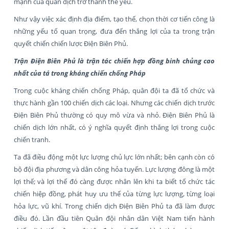
mạnh của quân địch trở thành thế yếu.
Như vậy việc xác định địa điểm, tạo thế, chọn thời cơ tiến công là
những yếu tố quan trọng, đưa đến thắng lợi của ta trong trận
quyết chiến chiến lược Điện Biên Phủ.
Trận Điện Biên Phủ là trận tác chiến hợp đồng binh chủng cao
nhất của tá trong kháng chiến chống Pháp
Trong cuộc kháng chiến chống Pháp, quân đội ta đã tổ chức và
thực hành gần 100 chiến dịch các loại. Nhưng các chiến dịch trước
Điện Biên Phủ thường có quy mô vừa và nhỏ. Điện Biên Phủ là
chiến dịch lớn nhất, có ý nghĩa quyết định thắng lợi trong cuộc
chiến tranh.
Ta đã điều động một lực lượng chủ lực lớn nhất; bên cạnh còn có
bộ đội địa phương và dân công hỏa tuyến. Lực lượng đông là một
lợi thế; và lợi thế đó càng được nhân lên khi ta biết tổ chức tác
chiến hiệp đồng, phát huy ưu thế của từng lực lượng, từng loại
hỏa lực, vũ khí. Trong chiến dịch Điện Biên Phủ ta đã làm được
điều đó. Lần đầu tiên Quân đội nhân dân Việt Nam tiến hành