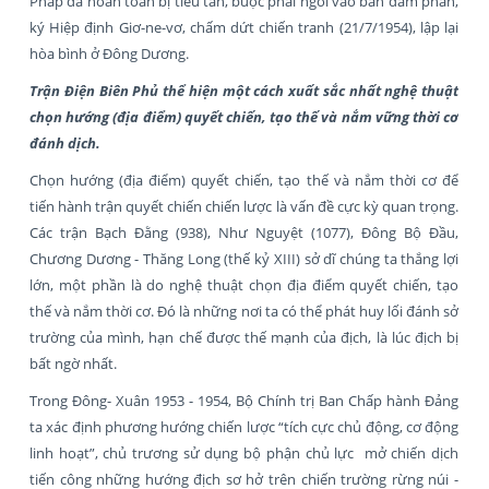
Pháp đã hoàn toàn bị tiêu tan, buộc phải ngồi vào bàn đàm phán,
ký Hiệp định Giơ-ne-vơ, chấm dứt chiến tranh (21/7/1954), lập lại
hòa bình ở Đông Dương.
Trận Điện Biên Phủ thể hiện một cách xuất sắc nhất nghệ thuật
chọn hướng (địa điểm) quyết chiến, tạo thế và nắm vững thời cơ
đánh dịch.
Chọn hướng (địa điểm) quyết chiến, tạo thế và nắm thời cơ để
tiến hành trận quyết chiến chiến lược là vấn đề cực kỳ quan trọng.
Các trận Bạch Đằng (938), Như Nguyệt (1077), Đông Bộ Đầu,
Chương Dương - Thăng Long (thế kỷ XIII) sở dĩ chúng ta thắng lợi
lớn, một phần là do nghệ thuật chọn địa điểm quyết chiến, tạo
thế và nắm thời cơ. Đó là những nơi ta có thể phát huy lối đánh sở
trường của mình, hạn chế được thế mạnh của địch, là lúc địch bị
bất ngờ nhất.
Trong Đông- Xuân 1953 - 1954, Bộ Chính trị Ban Chấp hành Đảng
ta xác định phương hướng chiến lược “tích cực chủ động, cơ động
linh hoạt”, chủ trương sử dụng bộ phận chủ lực mở chiến dịch
tiến công những hướng địch sơ hở trên chiến trường rừng núi -