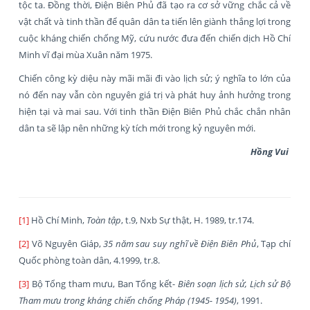
tộc ta. Đồng thời, Điện Biên Phủ đã tạo ra cơ sở vững chắc cả về
vật chất và tinh thần để quân dân ta tiến lên giành thắng lợi trong
cuộc kháng chiến chống Mỹ, cứu nước đưa đến chiến dịch Hồ Chí
Minh vĩ đại mùa Xuân năm 1975.
Chiến công kỳ diệu này mãi mãi đi vào lịch sử; ý nghĩa to lớn của
nó đến nay vẫn còn nguyên giá trị và phát huy ảnh hưởng trong
hiện tại và mai sau. Với tinh thần Điện Biên Phủ chắc chắn nhân
dân ta sẽ lập nên những kỳ tích mới trong kỷ nguyên mới.
Hồng Vui
[1]
Hồ Chí Minh,
Toàn tập
, t.9, Nxb Sự thật, H. 1989, tr.174.
[2]
Võ Nguyên Giáp,
35 năm sau suy nghĩ về Điện Biên Phủ
, Tạp chí
Quốc phòng toàn dân, 4.1999, tr.8.
[3]
Bộ Tổng tham mưu, Ban Tổng kết-
Biên soạn lịch sử, Lịch sử Bộ
Tham mưu trong kháng chiến chống Pháp (1945- 1954)
, 1991.