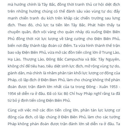
mà hướng chính là Tây Bắc, đồng thời tranh thủ cơ hội diệt địch
trên những hướng chúng có thể đánh sâu vào vùng tự do; đẩy
mạnh chiến tranh du kích trên khắp các chiến trường sau lưng
địch. Theo đó, chủ lực ta tiến lên Tây Bắc. Phát hiện thấy ta
chuyển quân, địch vội vàng cho quân nhảy dù xuống Điện Biên
Phủ đồng thời rút lực lượng về tăng cường cho Điện Biên Phủ,
biến nơi đây thành tập đoàn cứ điểm. Ta vừa hình thành thế trận
bao vây Điện Biên Phủ, vừa mở các đồn tiến công lớn ở Trung Lào,
Hạ Lào, Thượng Lào, Đông Bắc Campuchia và Bắc Tây Nguyên,
không chỉ để tiêu hao, tiêu diệt sinh lực địch, mở rộng vùng tự do,
giành dân, mà chính là nhằm phân tán khối lực lượng cơ động của
Pháp, cô lập địch ở Điện Bien Phủ, làm cho chúng không thể phán
đoán được trận đánh lớn nhất của ta trong Đông - Xuân 1953 -
1954 sẽ diễn ra ở đâu. Đã có lúc Bộ Chỉ huy Pháp nghĩ rằng ta đã
từ bỏ ý định tiến công Điện Biên Phủ.
Cùng với việc mở các đòn tiến công lớn, phân tán lực lượng cơ
động của địch, cô lập chúng ở Điện Biên Phủ, làm cho các tướng
Pháp không phán đoán được trận đánh lớn sẽ diễn ra ở đâu. Ta