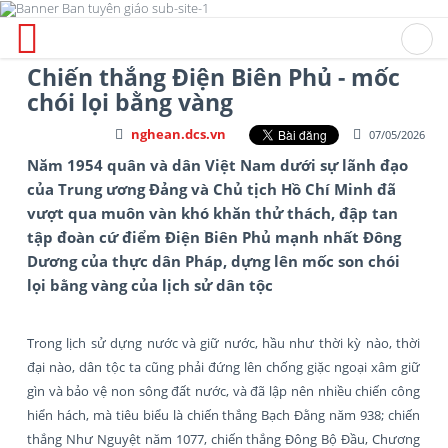
Chiến thắng Điện Biên Phủ - mốc
chói lọi bằng vàng
nghean.dcs.vn
07/05/2026
Năm 1954 quân và dân Việt Nam dưới sự lãnh đạo
của Trung ương Đảng và Chủ tịch Hồ Chí Minh đã
vượt qua muôn vàn khó khăn thử thách, đập tan
tập đoàn cứ điểm Điện Biên Phủ mạnh nhất Đông
Dương của thực dân Pháp, dựng lên mốc son chói
lọi bằng vàng của lịch sử dân tộc
Trong lịch sử dựng nước và giữ nước, hầu như thời kỳ nào, thời
đại nào, dân tộc ta cũng phải đứng lên chống giặc ngoại xâm giữ
gìn và bảo vệ non sông đất nước, và đã lập nên nhiều chiến công
hiển hách, mà tiêu biểu là chiến thắng Bạch Đằng năm 938; chiến
thắng Như Nguyệt năm 1077, chiến thắng Đông Bộ Đầu, Chương