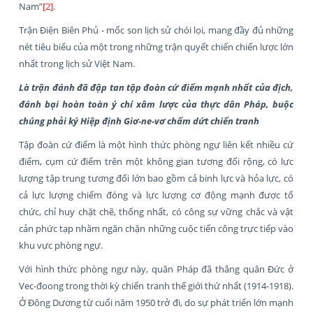
Nam”
[2]
.
Trận Điện Biên Phủ - mốc son lịch sử chói lọi, mang đầy đủ những
nét tiêu biểu của một trong những trận quyết chiến chiến lược lớn
nhất trong lịch sử Việt Nam.
Là trận đánh đã đập tan tập đoàn cứ điểm mạnh nhất của địch,
đánh bại hoàn toàn ý chí xâm lược của thực dân Pháp, buộc
chúng phải ký Hiệp định Giơ-ne-vơ chấm dứt chiến tranh
Tập đoàn cứ điểm là một hình thức phòng ngự liên kết nhiều cứ
điểm, cụm cứ điểm trên một không gian tương đối rộng, có lực
lượng tập trung tương đối lớn bao gồm cả binh lực và hỏa lực, có
cả lực lượng chiếm đóng và lực lượng cơ động mạnh được tổ
chức, chỉ huy chặt chẽ, thống nhất, có công sự vững chắc và vật
cản phức tạp nhằm ngăn chặn những cuộc tiến công trực tiếp vào
khu vực phòng ngự.
Với hình thức phòng ngự này, quân Pháp đã thắng quân Đức ở
Vec-đoong trong thời kỳ chiến tranh thế giới thứ nhất (1914-1918).
Ở Đông Dương từ cuối năm 1950 trở đi, do sự phát triển lớn mạnh