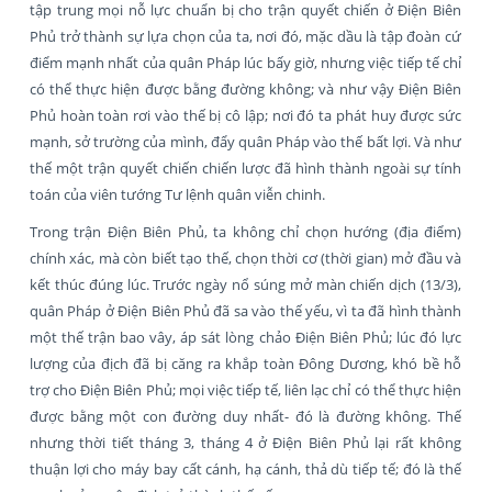
tập trung mọi nỗ lực chuẩn bị cho trận quyết chiến ở Điện Biên
Phủ trở thành sự lựa chọn của ta, nơi đó, mặc dầu là tập đoàn cứ
điểm mạnh nhất của quân Pháp lúc bấy giờ, nhưng việc tiếp tế chỉ
có thể thực hiện được bằng đường không; và như vậy Điện Biên
Phủ hoàn toàn rơi vào thế bị cô lập; nơi đó ta phát huy được sức
mạnh, sở trường của mình, đẩy quân Pháp vào thế bất lợi. Và như
thế một trận quyết chiến chiến lược đã hình thành ngoài sự tính
toán của viên tướng Tư lệnh quân viễn chinh.
Trong trận Điện Biên Phủ, ta không chỉ chọn hướng (địa điểm)
chính xác, mà còn biết tạo thế, chọn thời cơ (thời gian) mở đầu và
kết thúc đúng lúc. Trước ngày nổ súng mở màn chiến dịch (13/3),
quân Pháp ở Điện Biên Phủ đã sa vào thế yếu, vì ta đã hình thành
một thế trận bao vây, áp sát lòng chảo Điện Biên Phủ; lúc đó lực
lượng của địch đã bị căng ra khắp toàn Đông Dương, khó bề hỗ
trợ cho Điện Biên Phủ; mọi việc tiếp tế, liên lạc chỉ có thể thực hiện
được bằng một con đường duy nhất- đó là đường không. Thế
nhưng thời tiết tháng 3, tháng 4 ở Điện Biên Phủ lại rất không
thuận lợi cho máy bay cất cánh, hạ cánh, thả dù tiếp tế; đó là thế