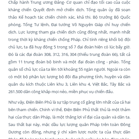
Chấp hành Trung ương Đảng- Cơ quan chỉ đạo tối cao của cuộc
kháng chiến Quyết định mở chiến dịch. Tổng quân ủy đã soạn
thảo Kế hoạch tác chiến chính xác, khả thi. Bộ trưởng Bộ Quốc
phòng, Tổng Tư lệnh, Đại tướng Võ Nguyên Giáp chỉ huy chiến
dịch. Lực lượng tham gia chiến dịch cũng đông nhất, mạnh nhất
trong thời kỳ kháng chiến chống Pháp. Chỉ tính riêng khối bộ đội
chủ lực, ta đã huy động 5 trong số 7 đại đoàn hiện có lúc bấy giờ.
Đó là các đại đoàn 308, 312, 316, 304 (thiếu trung đoàn 66), tất cả
gồm 11 trung đoàn bộ binh và một đại đoàn công - pháo. Tổng
quân số chủ lực của ta lên tới khoảng 55 ngàn người. Ngoài ra còn
có một bộ phận lực lượng bộ đội địa phương tỉnh, huyện và dân
quân du kích thuộc Liên khu 3, Liên khu 4, Việt Bắc, Tây Bắc và
261.500 dân công khắp mọi nẻo, miền phục vụ chiến đấu.
Như vậy, Điện Biên Phủ là sự tập trung cố gắng lớn nhất của cả hai
bên tham chiến. Chính vì thế, Điện Biên Phủ thất thủ là một thảm
hại của thực dân Pháp, là một thắng lợi vĩ đại của quân và dân ta.
Sau thất bại này, mặc dầu lực lượng quân Pháp trên toàn Đông
Dương còn đông, nhưng ý chí xâm lược nước ta của thực dân