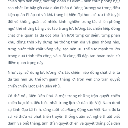
chiến dịch tiến công một tập đoàn cứ điểm - hình thức phòng ngự
cao nhất lúc bấy giờ của quân Pháp ở Đông Dương; và trong điều
kiện quân Pháp có vũ khí, trang bị hiện đại hơn, có ưu thế tuyệt
đối về không quân, có nhiều kinh nghiệm trong tác chiến phòng
ngự; thế nhưng bằng việc tập trung lực lượng, tác chiến hiệp đồng
chặt chẽ, quân ta đã đột phá lần lượt từng cứ điểm, từng phân
khu, đồng thời xây dựng hệ thống trận địa và giao thông hào,
từng bước thắt chặt vòng vây, tạo nên ưu thế sức mạnh to lớn
trong quá trình tiến công; và cuối cùng đã đập tan hoàn toàn cứ
điểm quan trọng này.
Như vậy, sử dụng lực lượng lớn, tác chiến hiệp đồng chặt chẽ, ta
đã tạo nên ưu thế lớn giành thắng lợi trọn vẹn cho trận quyết
chiến chiến lược Điện Biên Phủ.
Có thể nói, Điện Biên Phủ là một trong những trận quyết chiến
chiến lược lớn, tiêu biểu nhất trong lịch sử dân tộc Việt Nam dưới
sự lãnh đạo tài tình, sáng suốt của Đảng Cộng sản Việt Nam; đó là
sự kế thừa và phát triển truyền thống quân sự, nghệ thuật biết
đánh và biết thắng, tinh thần quyết chiến và quyết thắng của dân