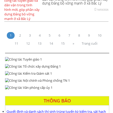
dựng Đảng bộ vững mạnh ở xã Bắc Lý
14/03/2026
1
2
3
4
5
6
7
8
9
10
11
12
13
14
15
»
Trang cuối
THÔNG BÁO
Quyết định và danh sách thí sinh trúng tuyển kỳ kiểm tra, sát hạch