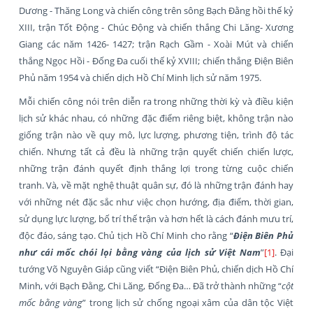
Dương - Thăng Long và chiến công trên sông Bạch Đằng hồi thế kỷ
XIII, trận Tốt Động - Chúc Động và chiến thắng Chi Lăng- Xương
Giang các năm 1426- 1427; trận Rạch Gầm - Xoài Mút và chiến
thắng Ngọc Hồi - Đống Đa cuối thế kỷ XVIII; chiến thắng Điện Biên
Phủ năm 1954 và chiến dịch Hồ Chí Minh lịch sử năm 1975.
Mỗi chiến công nói trên diễn ra trong những thời kỳ và điều kiện
lịch sử khác nhau, có những đặc điểm riêng biệt, không trận nào
giống trận nào về quy mô, lực lượng, phương tiện, trình độ tác
chiến. Nhưng tất cả đều là những trận quyết chiến chiến lược,
những trận đánh quyết định thắng lợi trong từng cuộc chiến
tranh. Và, về mặt nghệ thuật quân sự, đó là những trận đánh hay
với những nét đặc sắc như việc chọn hướng, địa điểm, thời gian,
sử dụng lực lượng, bố trí thế trận và hơn hết là cách đánh mưu trí,
độc đáo, sáng tạo. Chủ tịch Hồ Chí Minh cho rằng “
Điện Biên Phủ
như cái mốc chói lọi bằng vàng của lịch sử Việt Nam
”
[1]
. Đại
tướng Võ Nguyên Giáp cũng viết “Điện Biên Phủ, chiến dịch Hồ Chí
Minh, với Bạch Đằng, Chi Lăng, Đống Đa… Đã trở thành những “
cột
mốc bằng vàng
” trong lịch sử chống ngoại xâm của dân tộc Việt