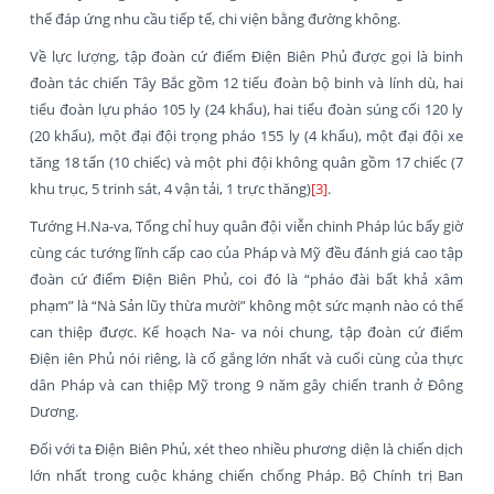
thể đáp ứng nhu cầu tiếp tế, chi viện bằng đường không.
Về lực lượng, tập đoàn cứ điểm Điện Biên Phủ được gọi là binh
đoàn tác chiến Tây Bắc gồm 12 tiểu đoàn bộ binh và lính dù, hai
tiểu đoàn lựu pháo 105 ly (24 khẩu), hai tiểu đoàn súng cối 120 ly
(20 khẩu), một đại đội trọng pháo 155 ly (4 khẩu), một đại đội xe
tăng 18 tấn (10 chiếc) và một phi đội không quân gồm 17 chiếc (7
khu trục, 5 trinh sát, 4 vận tải, 1 trực thăng)
[3]
.
Tướng H.Na-va, Tổng chỉ huy quân đội viễn chinh Pháp lúc bấy giờ
cùng các tướng lĩnh cấp cao của Pháp và Mỹ đều đánh giá cao tập
đoàn cứ điểm Điện Biên Phủ, coi đó là “pháo đài bất khả xâm
phạm” là “Nà Sản lũy thừa mười” không một sức mạnh nào có thể
can thiệp được. Kế hoạch Na- va nói chung, tập đoàn cứ điểm
Điện iên Phủ nói riêng, là cố gắng lớn nhất và cuối cùng của thực
dân Pháp và can thiệp Mỹ trong 9 năm gây chiến tranh ở Đông
Dương.
Đối với ta Điện Biên Phủ, xét theo nhiều phương diện là chiến dịch
lớn nhất trong cuộc kháng chiến chống Pháp. Bộ Chính trị Ban