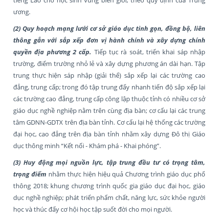
ương.
(2) Quy hoạch mạng lưới cơ sở giáo dục tinh gọn, đồng bộ, liên
thông gắn với sắp xếp đơn vị hành chính và xây dựng chính
quyền địa phương 2 cấp.
Tiếp tục rà soát, triển khai sáp nhập
trường, điểm trường nhỏ lẻ và xây dựng phương án dài hạn. Tập
trung thực hiện sáp nhập (giải thể) sắp xếp lại các trường cao
đẳng, trung cấp; trong đó tập trung đẩy nhanh tiến độ sắp xếp lại
các trường cao đẳng, trung cấp công lập thuộc tỉnh có nhiều cơ sở
giáo dục nghề nghiệp nằm trên cùng địa bàn; cơ cấu lại các trung
tâm GDNN-GDTX trên địa bàn tỉnh. Cơ cấu lại hệ thống các trường
đại học, cao đẳng trên địa bàn tỉnh nhằm xây dựng Đô thị Giáo
dục thông minh “Kết nối - Khám phá - Khai phóng”.
(3)
Huy động mọi nguồn lực, tập trung đầu tư có trọng tâm,
trọng điểm
nhằm thực hiện hiệu quả Chương trình giáo dục phổ
thông 2018; khung chương trình quốc gia giáo dục đại học, giáo
dục nghề nghiệp; phát triển phẩm chất, năng lực, sức khỏe người
học và thúc đẩy cơ hội học tập suốt đời cho mọi người.