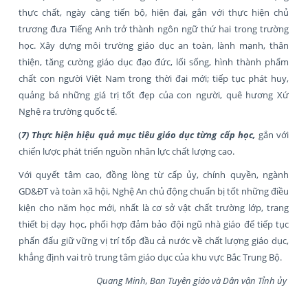
thực chất, ngày càng tiến bộ, hiện đại, gắn với thực hiện chủ
trương đưa Tiếng Anh trở thành ngôn ngữ thứ hai trong trường
học. Xây dựng môi trường giáo dục an toàn, lành mạnh, thân
thiện, tăng cường giáo dục đạo đức, lối sống, hình thành phẩm
chất con người Việt Nam trong thời đại mới; tiếp tục phát huy,
quảng bá những giá trị tốt đẹp của con người, quê hương Xứ
Nghệ ra trường quốc tế.
(
7) Thực hiện hiệu quả mục tiêu giáo dục từng cấp học,
gắn với
chiến lược phát triển nguồn nhân lực chất lượng cao.
Với quyết tâm cao, đồng lòng từ cấp ủy, chính quyền, ngành
GD&ĐT và toàn xã hội, Nghệ An chủ động chuẩn bị tốt những điều
kiện cho năm học mới, nhất là cơ sở vật chất trường lớp, trang
thiết bị dạy học, phối hợp đảm bảo đội ngũ nhà giáo để tiếp tục
phấn đấu giữ vững vị trí tốp đầu cả nước về chất lượng giáo dục,
khẳng định vai trò trung tâm giáo dục của khu vực Bắc Trung Bộ.
Quang Minh, Ban Tuyên giáo và Dân vận Tỉnh ủy