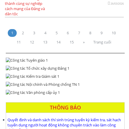
26/03/2026
1
2
3
4
5
6
7
8
9
10
11
12
13
14
15
»
Trang cuối
THÔNG BÁO
Quyết định và danh sách thí sinh trúng tuyển kỳ kiểm tra, sát hạch
tuyển dụng người hoạt động không chuyên trách vào làm công