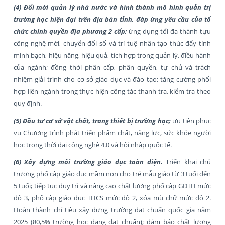
(4)
Đổi mới quản lý nhà nước và hình thành mô hình quản trị
trường học hiện đại trên địa bàn tỉnh, đáp ứng yêu cầu của tổ
chức chính quyền địa phương 2 cấp;
ứng dụng tối đa thành tựu
công nghệ mới, chuyển đổi số và trí tuệ nhân tạo thúc đẩy tính
minh bạch, hiệu năng, hiệu quả, tích hợp trong quản lý, điều hành
của ngành; đồng thời phân cấp, phân quyền, tự chủ và trách
nhiệm giải trình cho cơ sở giáo dục và đào tạo; tăng cường phối
hợp liên ngành trong thực hiện công tác thanh tra, kiểm tra theo
quy định.
(5) Đầu tư cơ sở vật chất, trang thiết bị trường học;
ưu tiên phục
vụ Chương trình phát triển phẩm chất, năng lực, sức khỏe người
học trong thời đại công nghệ 4.0 và hội nhập quốc tế.
(6) Xây dựng môi trường giáo dục toàn diện.
Triển khai chủ
trương phổ cập giáo dục mầm non cho trẻ mẫu giáo từ 3 tuổi đến
5 tuổi; tiếp tục duy trì và nâng cao chất lượng phổ cập GDTH mức
độ 3, phổ cập giáo dục THCS mức độ 2, xóa mù chữ mức độ 2.
Hoàn thành chỉ tiêu xây dựng trường đạt chuẩn quốc gia năm
2025 (80,5% trường học đang đạt chuẩn); đảm bảo chất lượng