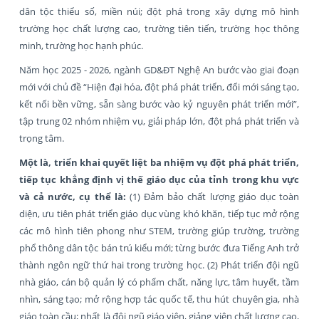
dân tộc thiểu số, miền núi; đột phá trong xây dựng mô hình
trường học chất lượng cao, trường tiên tiến, trường học thông
minh, trường học hạnh phúc.
Năm học 2025 - 2026, ngành GD&ĐT Nghệ An bước vào giai đoạn
mới với chủ đề “Hiện đại hóa, đột phá phát triển, đổi mới sáng tạo,
kết nối bền vững, sẵn sàng bước vào kỷ nguyên phát triển mới”,
tập trung 02 nhóm nhiệm vụ, giải pháp lớn, đột phá phát triển và
trọng tâm.
Một là, triển khai quyết liệt ba nhiệm vụ đột phá phát triển,
tiếp tục khẳng định vị thế giáo dục của tỉnh trong khu vực
và cả nước, cụ thể là:
(1) Đảm bảo chất lượng giáo dục toàn
diện, ưu tiên phát triển giáo dục vùng khó khăn, tiếp tục mở rộng
các mô hình tiên phong như STEM, trường giúp trường, trường
phổ thông dân tộc bán trú kiểu mới; từng bước đưa Tiếng Anh trở
thành ngôn ngữ thứ hai trong trường học. (2) Phát triển đội ngũ
nhà giáo, cán bộ quản lý có phẩm chất, năng lực, tâm huyết, tầm
nhìn, sáng tạo; mở rộng hợp tác quốc tế, thu hút chuyên gia, nhà
giáo toàn cầu; nhất là đội ngũ giáo viên, giảng viên chất lượng cao,