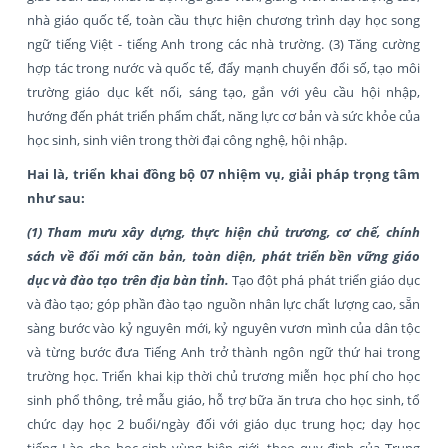
nhà giáo quốc tế, toàn cầu thực hiện chương trình dạy học song
ngữ tiếng Việt - tiếng Anh trong các nhà trường. (3) Tăng cường
hợp tác trong nước và quốc tế, đẩy mạnh chuyển đổi số, tạo môi
trường giáo dục kết nối, sáng tạo, gắn với yêu cầu hội nhập,
hướng đến phát triển phẩm chất, năng lực cơ bản và sức khỏe của
học sinh, sinh viên trong thời đại công nghệ, hội nhập.
Hai là, triển khai đồng bộ 07 nhiệm vụ, giải pháp trọng tâm
như sau:
(1) Tham mưu xây dựng, thực hiện chủ trương, cơ chế, chính
sách
về đổi mới căn bản, toàn diện, phát triển bền vững giáo
dục và đào tạo trên địa bàn tỉnh
.
Tạo đột phá phát triển giáo dục
và đào tạo; góp phần đào tạo nguồn nhân lực chất lượng cao, sẵn
sàng bước vào kỷ nguyên mới, kỷ nguyên vươn mình của dân tộc
và từng bước đưa Tiếng Anh trở thành ngôn ngữ thứ hai trong
trường học. Triển khai kịp thời chủ trương miễn học phí cho học
sinh phổ thông, trẻ mẫu giáo, hỗ trợ bữa ăn trưa cho học sinh, tổ
chức dạy học 2 buổi/ngày đối với giáo dục trung học; dạy học
tiếng Lào cho học sinh vùng biên giới, theo quy định của Trung