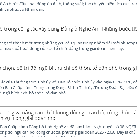
hệ An bước đầu hoạt động ổn định, thông suốt; tạo chuyển biến tích cực tr
ành và phục vụ Nhân dân.
ố trong công tác xây dựng Đảng ở Nghệ An - Những bước tiế
ang trở thành một trong những yêu cầu quan trọng nhằm đổi mới phương t
c, hiệu quả hoạt động của các tổ chức đảng trong giai đoạn hiện nay.
chọn, bố trí đội ngũ bí thư chi bộ thôn, tổ dân phố trong g
iệc của Thường trực Tỉnh ủy với Ban Tổ chức Tỉnh ủy vào ngày 03/6/2026, 
ên Ban Chấp hành Trung ương Đảng, Bí thư Tỉnh ủy, Trưởng Đoàn Đại biểu Q
 ngũ bí thư chi bộ thôn, tổ dân phố, ...
y dựng và nâng cao chất lượng đội ngũ cán bộ, công chức c
m vụ trong giai đoạn mới
 Ban Chấp hành Đảng bộ tỉnh Nghệ An đã ban hành Nghị quyết số 08-NQ/TU
ợng đội ngũ cán bộ, công chức xã, phường giai đoạn 2026 - 2030. Đây là ch