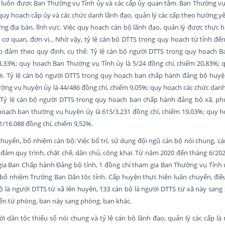
 luôn được Ban Thường vụ Tỉnh ủy và các cấp ủy quan tâm. Ban Thường vụ
quy hoạch cấp ủy và các chức danh lãnh đạo, quản lý các cấp theo hướng yêu
ng địa bàn, lĩnh vực. Việc quy hoạch cán bộ lãnh đạo, quản lý được thực h
c cơ quan, đơn vị... Nhờ vậy, tỷ lệ cán bộ DTTS trong quy hoạch từ tỉnh đế
o đảm theo quy định, cụ thể: Tỷ lệ cán bộ người DTTS trong quy hoạch 
13,33%; quy hoạch Ban Thường vụ Tỉnh ủy là 5/24 đồng chí, chiếm 20,83%; 
9%. Tỷ lệ cán bộ người DTTS trong quy hoạch ban chấp hành đảng bộ huyện
ờng vụ huyện ủy là 44/486 đồng chí, chiếm 9,05%; quy hoạch các chức dan
 Tỷ lệ cán bộ người DTTS trong quy hoạch ban chấp hành đảng bộ xã, phư
 hoạch ban thường vụ huyện ủy là 615/3.231 đồng chí, chiếm 19,03%; quy h
31/16.088 đồng chí, chiếm 9,52%.
 chuyển, bổ nhiệm cán bộ: Việc bố trí, sử dụng đội ngũ cán bộ nói chung, c
đảm quy trình, chặt chẽ, dân chủ, công khai. Từ năm 2020 đến tháng 6/202
ia Ban Chấp hành Đảng bộ tỉnh, 1 đồng chí tham gia Ban Thường vụ Tỉnh ủ
bổ nhiệm Trưởng Ban Dân tộc tỉnh. Cấp huyện thực hiện luân chuyển, điề
 là người DTTS từ xã lên huyện, 133 cán bộ là người DTTS từ xã này sang
ển từ phòng, ban này sang phòng, ban khác.
ời dân tộc thiểu số nói chung và tỷ lệ cán bộ lãnh đạo, quản lý các cấp là