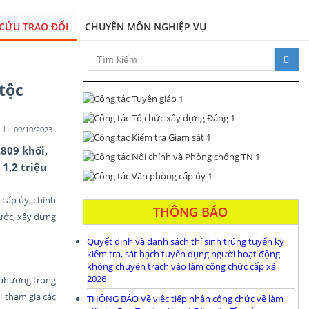
CỨU TRAO ĐỔI
CHUYÊN MÔN NGHIỆP VỤ
Xây dựng Đảng bộ và hệ thống c
tộc
09/10/2023
.809 khối,
1,2 triệu
cấp ủy, chính
THÔNG BÁO
ước, xây dựng
Quyết định và danh sách thí sinh trúng tuyển kỳ
kiểm tra, sát hạch tuyển dụng người hoạt động
không chuyên trách vào làm công chức cấp xã
2026
a phương trong
i tham gia các
THÔNG BÁO Về việc tiếp nhận công chức về làm