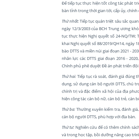
Để tiếp tục thực hiện tốt công tác phát tr
bàn tỉnh trong thời gian tới, cấp ủy, chín
Thứ nhất:
Tiếp tục quán triệt sâu sắc qua
ngày 12/3/2003 của BCH Trung ương khóa I
tục thực hiện Nghị quyết số 24-NQ/TW; T
khai Nghị quyết số 88/2019/QH14, ngày 18
bào DTTS và miền núi giai đoạn 2021 - 20
nhân lực các DTTS giai đoạn 2016 - 202
Chính phủ phê duyệt Đề án phát triển đội 
Thứ hai:
Tiếp tục rà soát, đánh giá đúng 
dụng, sử dụng cán bộ người DTTS, chú trọ
chính trị và đặc điểm xã hội của địa phư
hiện công tác cán bộ nữ, cán bộ trẻ, cán b
Thứ ba:
Thường xuyên kiểm tra, đánh giá, 
cán bộ người DTTS, phù hợp với địa bàn.
Thứ tư:
Nghiên cứu để có thêm chính sách 
và trong học tập, bồi dưỡng nâng cao trì