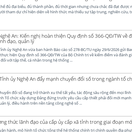
thể đủ đại biểu, đủ thành phần, đủ thời gian nhưng chưa chắc đã đạt được 
i tham dự chỉ hiện diện về hình thức mà thiếu sự tập trung, nghiên cứu, tr
 Nghệ An: Kiến nghị hoàn thiện Quy định số 366-QĐ/TW về đ
ãnh đạo, quản lý
ỉnh ủy Nghệ An vừa ban hành Báo cáo số 278-BC/TU ngày 29/6/2026 gửi Ba
thực hiện Quy định số 366-QĐ/TW của Bộ Chính trị về kiểm điểm và đánh giá
ối với tập thể, cá nhân trong hệ thống ...
Tỉnh ủy Nghệ An đẩy mạnh chuyển đổi số trong ngành tổ c
huyển đổi số đang trở thành xu thế tất yếu, tác động sâu rộng đến mọi lĩnh
ành Tổ chức xây dựng Đảng đứng trước yêu cầu cấp thiết phải đổi mới mạ
uản lý, điều hành trên nền tảng công nghệ số ...
ng thức lãnh đạo của cấp ủy cấp xã tỉnh trong giai đoạn mớ
ận hành, mô hình tổ chức tổng thể hệ thống chính trị chính quyền địa phư