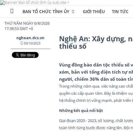
BAN TỔ CHỨC TỈNH ỦY
GIỚI THIỆU
TIN TỨC
THỨ NĂM NGÀY 6/8/2026
17:38:54 GMT +0
Nghệ An: Xây dựng, n
nghean.dcs.vn
09/10/2023
thiểu số
Vùng đồng bào dân tộc thiểu số v
xóm, bản với tổng diện tích tự n
người, chiếm 36% dân số toàn tỉn
Trong những năm qua, việc nâng cao chất
quyền các cấp quan tâm. Đây là nhiệm vụ
hệ thống chính trị vững mạnh, phát triển k
Những kết quả nổi bật
Giai đoạn 2020 - 2023, số lượng, chất lượ
toàn tỉnh từng bước được nâng lên. Đội n