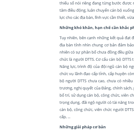
thiểu số nói riêng đang từng bước được n
tâm điều động, luân chuyển cán bộ xuống
lực cho các địa bàn, lĩnh vực cần thiết, 
Những khó khăn, hạn chế cần khắc p
Tuy nhiên, bên cạnh những kết quả đạt đư
địa bàn tỉnh nhìn chung cơ bản đảm bảo
nhiên có sự phân bố chưa đồng đều giữa c
chức là người DTTS. Cơ cấu cán bộ DTTS t
Năng lực, trình độ của đội ngũ cán bộ n
chức vụ lãnh đạo cấp tỉnh, cấp huyện còn
bộ người DTTS chưa cao, chưa có nhiều 
trương, nghị quyết của Đảng, chính sách,
bố trí, sử dụng cán bộ, công chức, viên 
trọng dụng, đãi ngộ người có tài năng tr
cán bộ, công chức, viên chức người DTTS
cấp, ...
Những giải pháp
cơ bản