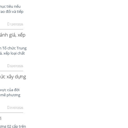
mục tiêu nếu
ao đổi và tiếp
12/07/2026
ánh giá, xếp
n Tổ chức Trung
, xếp loại chất
02/07/2026
hức xây dựng
 vực của đời
nh mẽ phương
01/07/2026
i
ơng 02 cấp trên