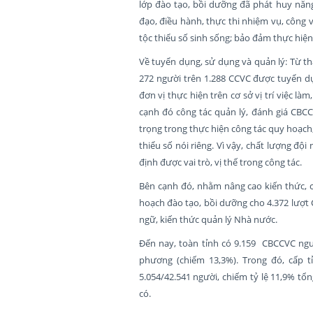
lớp đào tạo, bồi dưỡng đã phát huy năng
đạo, điều hành, thực thi nhiệm vụ, công 
tộc thiểu số sinh sống; bảo đảm thực hiện
Về tuyển dụng, sử dụng và quản lý: Từ th
272 người trên 1.288 CCVC được tuyển dụ
đơn vị thực hiện trên cơ sở vị trí việc l
cạnh đó công tác quản lý, đánh giá CBCC
trọng trong thực hiện công tác quy hoạch
thiểu số nói riêng. Vì vậy, chất lượng đ
định được vai trò, vị thế trong công tác.
Bên cạnh đó, nhằm nâng cao kiến thức, 
hoạch đào tạo, bồi dưỡng cho 4.372 lượt C
ngữ, kiến thức quản lý Nhà nước.
Đến nay, toàn tỉnh có 9.159 CBCCVC ngườ
phương (chiếm 13,3%). Trong đó, cấp tỉ
5.054/42.541 người, chiếm tỷ lệ 11,9% tổn
có.