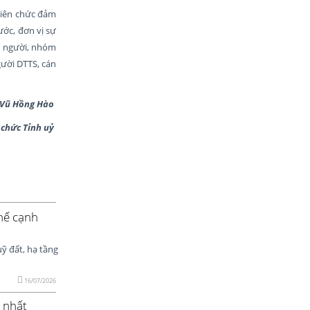
viên chức đảm
ớc, đơn vị sự
ít người, nhóm
gười DTTS, cán
Vũ Hồng Hào
ỉnh uỷ
thế cạnh
uỹ đất, hạ tầng
16/07/2026
 nhất