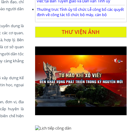
việc tại Ban Tuyên giáo và Dân vận Tỉnh ủy
lãnh đạo, chỉ
 bào người dân
Thường trưc Tỉnh ủy tổ chức Lễ công bố các quyết
định về công tác tổ chức bộ máy, cán bộ
 tuyển dụng là
THƯ VIỆN ẢNH
 các cơ quan,
à, hợp lý. Bên
là cơ sở quan
 người dân tộc
gày càng khẳng
ã xây dựng Kế
tin học, ngoại
, đơn vị, địa
 cấp huyện là
 biên chế hiện