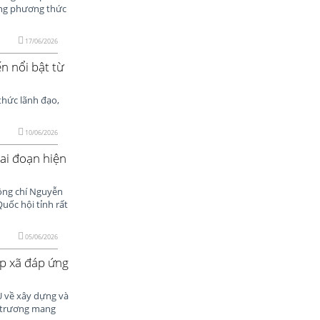
ong phương thức
17/06/2026
n nổi bật từ
hức lãnh đạo,
10/06/2026
iai đoạn hiện
đồng chí Nguyễn
uốc hội tỉnh rất
05/06/2026
ấp xã đáp ứng
 về xây dựng và
ủ trương mang