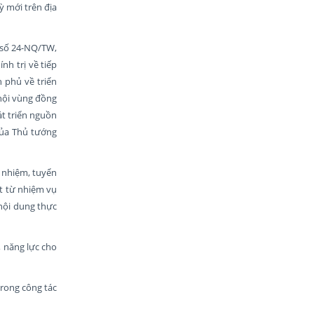
ỳ mới trên địa
t số 24-NQ/TW,
nh trị về tiếp
 phủ về triển
 hội vùng đồng
át triển nguồn
của Thủ tướng
ổ nhiệm, tuyển
át từ nhiệm vụ
 nội dung thực
, năng lực cho
trong công tác