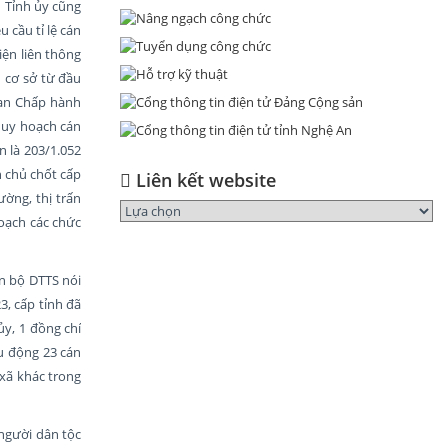
 Tỉnh ủy cũng
 cầu tỉ lệ cán
iện liên thông
n cơ sở từ đầu
Ban Chấp hành
quy hoạch cán
 là 203/1.052
h chủ chốt cấp
Liên kết website
ờng, thị trấn
oạch các chức
án bộ DTTS nói
3, cấp tỉnh đã
y, 1 đồng chí
u động 23 cán
 xã khác trong
 người dân tộc