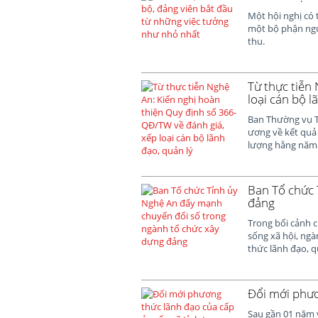
Một hội nghị có 
một bộ phận ngườ
thu.
Từ thực tiễn
loại cán bộ l
Ban Thường vụ T
ương về kết quả 
lượng hằng năm đ
Ban Tổ chức 
đảng
Trong bối cảnh c
sống xã hội, ng
thức lãnh đạo, q
Đổi mới phươ
Sau gần 01 năm v