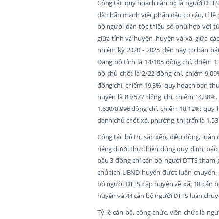
Công tác quy hoạch cán bộ là người DTTS
đã nhấn mạnh việc phấn đấu cơ cấu, tỉ lệ 
bộ người dân tộc thiểu số phù hợp với từ
giữa tỉnh và huyện, huyện và xã, giữa cá
nhiệm kỳ 2020 - 2025 đến nay cơ bản bả
Đảng bộ tỉnh là 14/105 đồng chí, chiếm 
bộ chủ chốt là 2/22 đồng chí, chiếm 9,0
đồng chí, chiếm 19,3%; quy hoạch ban thư
huyện là 83/577 đồng chí, chiếm 14,38%.
1.630/8.996 đồng chí, chiếm 18,12%; quy
danh chủ chốt xã, phường, thị trấn là 1.5
Công tác bố trí, sắp xếp, điều động, luân
riêng được thực hiện đúng quy định, bảo 
bầu 3 đồng chí cán bộ người DTTS tham g
chủ tịch UBND huyện được luân chuyển, 
bộ người DTTS cấp huyện về xã, 18 cán bộ
huyện và 44 cán bộ người DTTS luân chuy
Tỷ lệ cán bộ, công chức, viên chức là ngư