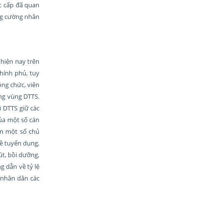
ác cấp đã quan
ng cường nhân
 hiện nay trên
hính phủ, tuy
ông chức, viên
ảng vùng DTTS.
 DTTS giữ các
của một số cán
ện một số chủ
về tuyển dụng,
út, bồi dưỡng,
g dẫn về tỷ lệ
 nhân dân các