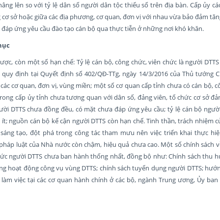
âng lên so với tỷ lệ dân số người dân tộc thiểu số trên địa bàn. Cấp ủy c
 cơ sở hoặc giữa các địa phương, cơ quan, đơn vị với nhau vừa bảo đảm tă
vừa đáp ứng yêu cầu đào tạo cán bộ qua thực tiễn ở những nơi khó khăn.
hục
ợc, còn một số hạn chế: Tỷ lệ cán bộ, công chức, viên chức là người DTTS
 quy định tại Quyết định số 402/QĐ-TTg, ngày 14/3/2016 của Thủ tướng C
ác cơ quan, đơn vị, vùng miền; một số cơ quan cấp tỉnh chưa có cán bộ, c
rong cấp ủy tỉnh chưa tương quan với dân số, đảng viên, tổ chức cơ sở đ
gười DTTS chưa đồng đều, có mặt chưa đáp ứng yêu cầu; tỷ lệ cán bộ người
 ít; nguồn cán bộ kế cận người DTTS còn hạn chế. Tinh thần, trách nhiệm 
sáng tạo, đột phá trong công tác tham mưu nên việc triển khai thực hi
 pháp luật của Nhà nước còn chậm, hiệu quả chưa cao. Một số chính sách 
chức người DTTS chưa ban hành thống nhất, đồng bộ như: Chính sách thu h
ong hoạt động công vụ vùng DTTS; chính sách tuyển dụng người DTTS; hướn
 làm việc tại các cơ quan hành chính ở các bộ, ngành Trung ương, Ủy ban