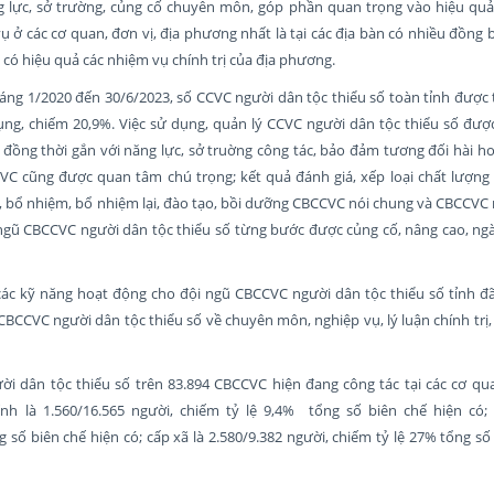
 lực, sở trường, củng cố chuyên môn, góp phần quan trọng vào hiệu quả 
vụ ở các cơ quan, đơn vị, địa phương nhất là tại các địa bàn có nhiều đồng
 có hiệu quả các nhiệm vụ chính trị của địa phương.
áng 1/2020 đến 30/6/2023, số CCVC người dân tộc thiểu số toàn tỉnh được
ng, chiếm 20,9%. Việc sử dụng, quản lý CCVC người dân tộc thiểu số được
àm, đồng thời gắn với năng lực, sở truờng công tác, bảo đảm tương đối hài ho
VC cũng được quan tâm chú trọng; kết quả đánh giá, xếp loại chất lượng 
, bổ nhiệm, bổ nhiệm lại, đào tạo, bồi dưỡng CBCCVC nói chung và CBCCVC
ội ngũ CBCCVC người dân tộc thiểu số từng bước được củng cố, nâng cao, n
các kỹ năng hoạt động cho đội ngũ CBCCVC người dân tộc thiểu số tỉnh đ
BCCVC người dân tộc thiểu số về chuyên môn, nghiệp vụ, lý luận chính trị, 
i dân tộc thiểu số trên 83.894 CBCCVC hiện đang công tác tại các cơ quan
nh là 1.560/16.565 người, chiếm tỷ lệ 9,4% tổng số biên chế hiện có;
g số biên chế hiện có; cấp xã là 2.580/9.382 người, chiếm tỷ lệ 27% tổng số