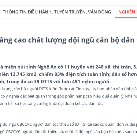
THÔNG TIN ĐIỀU HÀNH, TUYÊN TRUYỀN, VẬN ĐỘNG
NGHIÊN 
âng cao chất lượng đội ngũ cán bộ dân 
à miền núi tỉnh Nghệ An có 11 huyện với 248 xã, thị trấn, 3
hiên 13.745 km2, chiếm 83% diện tích toàn tỉnh; dân số hơn 
h, trong đó có 39 DTTS với hơn 491 nghìn người.
 lượng cán bộ người DTTS luôn được các Tỉnh ủy, Ủy ban nhân dân tỉnh và 
 có ý nghĩa đặc biệt quan trọng góp phần nâng cao hiệu quả quản lý Nhà n
inh tế - xã hội, tăng cường khối đại đoàn kết các dân tộc.
ng đội ngũ CBCCVC người dân tộc thiểu số (DTTS) tại các cơ quan, đơn vị, đị
gũ CBCCVC người dân tộc thiểu số, nhất là đội ngũ cán bộ chủ chốt, sau kh