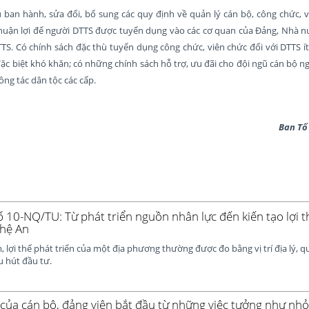
ban hành, sửa đổi, bổ sung các quy định về quản lý cán bộ, công chức, 
huận lợi để người DTTS được tuyển dụng vào các cơ quan của Đảng, Nhà nư
DTTS. Có chính sách đặc thù tuyển dụng công chức, viên chức đối với DTTS 
 đặc biệt khó khăn; có những chính sách hỗ trợ, ưu đãi cho đội ngũ cán bộ n
ông tác dân tộc các cấp.
Ban Tổ chức T
ố 10-NQ/TU: Từ phát triển nguồn nhân lực đến kiến tạo lợi 
ghệ An
 lợi thế phát triển của một địa phương thường được đo bằng vị trí địa lý, q
u hút đầu tư.
của cán bộ, đảng viên bắt đầu từ những việc tưởng như nhỏ