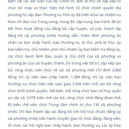
Bám sát các kết luận của Bộ Chính trị, Ban Bí thư về sắp xếp tổ
chức bộ máy và thực hiện mô hình tổ chức chính quyền địa
phương 02 cấp, Ban Thường vụ Tỉnh ủy đã triển khai các nhiệm vụ
theo chỉ đạo của Trung ương; trong đó, tập trung ban hành đề án
kết thúc hoạt động của đảng bộ cấp huyện, xã (cũ), thành lập
đảng bộ xã, phường (mới); hướng dẫn, thẩm định phương án
nhân sự ban chấp hành, ban thường vụ, bí thư, phó bí thư, ủy
ban kiểm tra, chủ nhiệm, phó chủ nhiệm ủy ban kiểm tra đảng ủy,
các chức danh lãnh đạo, quản lý chủ chốt của xã, phường và
phương án của các huyện, thành, thị trong việc bố trí, sắp xếp cán
bộ, công chức, viên chức về các xã, phường mới. Chỉ định 3.060
đồng chí ủy viên ban chấp hành, 1.289 đồng chí ủy viên ban
thường vụ; thực hiện việc tạm giao 5.509 biên chế cán bộ công
chức khối chính quyền, 356 biên chế công chức ban chỉ huy quân
sự cấp xã; 3.978 biên chế cán bộ, công chức khối đảng đoàn thể;
85 biên chế viên chức Trung tâm chính trị cho 130 xã, phường
(mới). Chỉ đạo thành lập các đảng bộ (chi bộ) trực thuộc đảng ủy
xã, phường (mới); tiến hành chuyển giao tổ chức đảng, đảng viên;
tổ chức các hội nghị ban chấp hành, ban thường vụ, các kỳ họp