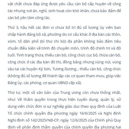
vật chất chưa đáp ứng được yêu cầu; cán bộ cấp huyện về công
tác nhưng nơi ăn, nghỉ, sinh hoạt còn khó khăn, chưa bảo đảm để
cán bộ yên tâm công tác.
Thứ 3, hầu hết các đơn vị chưa bố trí đủ số lượng ủy viên ban
chấp hành đảng bộ xã, phường do cơ cấu khác ở địa bàn các thôn,
xóm, tổ dân phố (bí thư chi bộ) đa phần không bảo đảm tiêu
chuẩn điều kiện về trình độ chuyên môn, trình độ chính trị và độ
tuổi. Tình trạng thừa, thiếu cán bộ, công chức cục bộ, thừa cán bộ,
công chức ở các địa bàn đô thị, đồng bằng nhưng vùng núi, vùng
sâu tại các huyện Kỳ Sơn, Tương Dương... thiếu cán bộ, công chức
(không đủ số lượng để thành lập các cơ quan tham mưu, giúp việc
Đảng ủy, các phòng, cơ quan UBND cấp xã).
Thứ tư, một số văn bản của Trung ương còn chưa thống nhất,
như: Về thẩm quyền trong thực hiện tuyển dụng, quản lý, sử
dụng viên chức đơn vị sự nghiệp giáo dục theo quy định của Luật
Tổ chức chính quyền địa phương ngày 16/6/2025 và Nghị định
Nghị định số 142/2025/NĐ-CP, ngày 12/6/2025 của Chính phủ Quy
định về phân định thẩm quyền của chính quyền địa phương hai