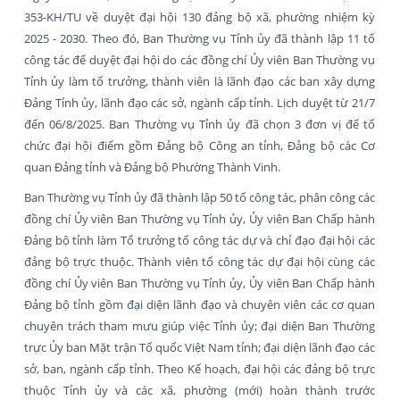
353-KH/TU về duyệt đại hội 130 đảng bộ xã, phường nhiệm kỳ
2025 - 2030. Theo đó, Ban Thường vụ Tỉnh ủy đã thành lập 11 tổ
công tác để duyệt đại hội do các đồng chí Ủy viên Ban Thường vụ
Tỉnh ủy làm tổ trưởng, thành viên là lãnh đạo các ban xây dựng
Đảng Tỉnh ủy, lãnh đạo các sở, ngành cấp tỉnh. Lịch duyệt từ 21/7
đến 06/8/2025. Ban Thường vụ Tỉnh ủy đã chọn 3 đơn vị để tổ
chức đại hội điểm gồm Đảng bộ Công an tỉnh, Đảng bộ các Cơ
quan Đảng tỉnh và Đảng bộ Phường Thành Vinh.
Ban Thường vụ Tỉnh ủy đã thành lập 50 tổ công tác, phân công các
đồng chí Ủy viên Ban Thường vụ Tỉnh ủy, Ủy viên Ban Chấp hành
Đảng bộ tỉnh làm Tổ trưởng tổ công tác dự và chỉ đạo đại hội các
đảng bộ trực thuộc. Thành viên tổ công tác dự đại hội cùng các
đồng chí Ủy viên Ban Thường vụ Tỉnh ủy, Ủy viên Ban Chấp hành
Đảng bộ tỉnh gồm đại diện lãnh đạo và chuyên viên các cơ quan
chuyên trách tham mưu giúp việc Tỉnh ủy; đại diện Ban Thường
trực Ủy ban Mặt trận Tổ quốc Việt Nam tỉnh; đại diện lãnh đạo các
sở, ban, ngành cấp tỉnh. Theo Kế hoạch, đại hội các đảng bộ trực
thuộc Tỉnh ủy và các xã, phường (mới) hoàn thành trước