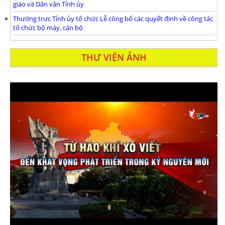
giáo và Dân vận Tỉnh ủy
Thường trưc Tỉnh ủy tổ chức Lễ công bố các quyết định về công tác
tổ chức bộ máy, cán bộ
THƯ VIỆN ẢNH