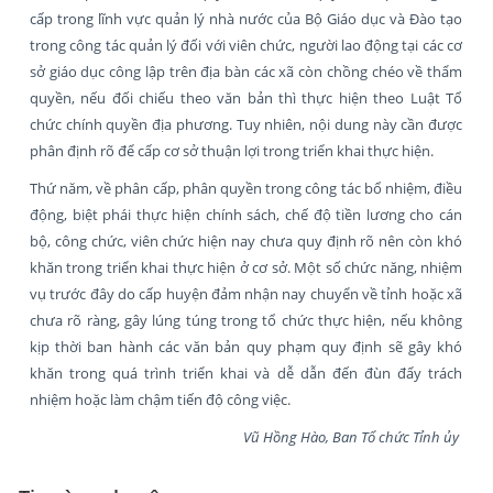
cấp trong lĩnh vực quản lý nhà nước của Bộ Giáo dục và Đào tạo
trong công tác quản lý đối với viên chức, người lao động tại các cơ
sở giáo dục công lập trên địa bàn các xã còn chồng chéo về thẩm
quyền, nếu đối chiếu theo văn bản thì thực hiện theo Luật Tổ
chức chính quyền địa phương. Tuy nhiên, nội dung này cần được
phân định rõ để cấp cơ sở thuận lợi trong triển khai thực hiện.
Thứ năm, về phân cấp, phân quyền trong công tác bổ nhiệm, điều
động, biệt phái thực hiện chính sách, chế độ tiền lương cho cán
bộ, công chức, viên chức hiện nay chưa quy định rõ nên còn khó
khăn trong triển khai thực hiện ở cơ sở. Một số chức năng, nhiệm
vụ trước đây do cấp huyện đảm nhận nay chuyển về tỉnh hoặc xã
chưa rõ ràng, gây lúng túng trong tổ chức thực hiện, nếu không
kịp thời ban hành các văn bản quy phạm quy định sẽ gây khó
khăn trong quá trình triển khai và dễ dẫn đến đùn đẩy trách
nhiệm hoặc làm chậm tiến độ công việc.
Vũ Hồng Hào, Ban Tổ chức Tỉnh ủy