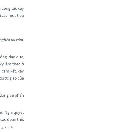
à công tác xây
 các mục tiêu
 nghèo tại
xóm
ưởng, đạo đức,
ký làm theo ở
 cam kết, xây
 được giao của
ủ động và phấn
ện Nghị quyết
 các đoàn thể,
g viên.