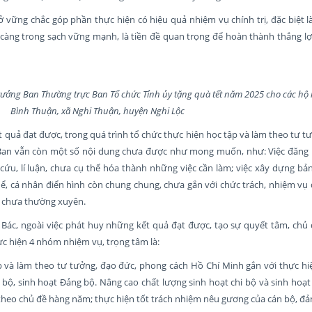
 vững chắc góp phần thực hiện có hiệu quả nhiệm vụ chính trị, đặc biệt l
àng trong sạch vững mạnh, là tiền đề quan trọng để hoàn thành thắng lợi
Trưởng Ban Thường trực Ban Tổ chức Tỉnh ủy tặng quà tết năm 2025 cho các hộ
Bình Thuận, xã Nghi Thuận, huyện Nghi Lộc
t quả đạt được, trong quá trình tổ chức thực hiện học tập và làm theo tư t
an vẫn còn một số nội dung chưa được như mong muốn, như: Việc đăng 
ứu, lí luận, chưa cụ thể hóa thành những việc cần làm; việc xây dựng bản
ể, cá nhân điển hình còn chung chung, chưa gắn với chức trách, nhiệm vụ
úc chưa thường xuyên.
eo Bác, ngoài việc phát huy những kết quả đạt được, tạo sự quyết tâm, ch
c hiện 4 nhóm nhiệm vụ, trọng tâm là:
 và làm theo tư tưởng, đạo đức, phong cách Hồ Chí Minh gắn với thực hi
i bộ, sinh hoạt Đảng bộ. Nâng cao chất lượng sinh hoạt chi bộ và sinh hoạt
theo chủ đề hàng năm; thực hiện tốt trách nhiệm nêu gương của cán bộ, đản