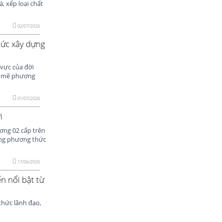
, xếp loại chất
02/07/2026
hức xây dựng
 vực của đời
nh mẽ phương
01/07/2026
i
ơng 02 cấp trên
ong phương thức
17/06/2026
n nổi bật từ
hức lãnh đạo,