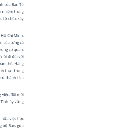
nh của Ban Tổ
ch nhiệm trong
ác tổ chức xây
 Hồ Chí Minh,
ệm của từng cá
trong cơ quan;
nói đi đôi với
oàn thể. Hàng
ình thức trong
 có thành tích
 việc; đổi mới
 Tỉnh ủy vững
n nữa việc học
g bộ Ban, góp