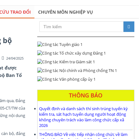
CỨU TRAO ĐỔI
CHUYÊN MÔN NGHIỆP VỤ
Xây dựng Đảng bộ và hệ thống 
g bộ
24/04/2025
đạt được
 bộ Ban Tổ
THÔNG BÁO
năm qua, Đảng
ố 05-CT/TW của
Quyết định và danh sách thí sinh trúng tuyển kỳ
kiểm tra, sát hạch tuyển dụng người hoạt động
những nội dung
không chuyên trách vào làm công chức cấp xã
2026
 cán bộ, đảng
THÔNG BÁO Về việc tiếp nhận công chức về làm