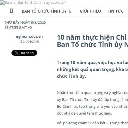
BAN TỔ CHỨC TỈNH ỦY
GIỚI THIỆU
TIN TỨC
THỨ BẢY NGÀY 8/8/2026
13:47:55 GMT +0
10 năm thực hiện Chỉ 
nghean.dcs.vn
24/04/2025
Ban Tổ chức Tỉnh ủy 
Trong 10 năm qua, việc học và 
những kết quả quan trọng, khá to
chức Tỉnh ủy.
Nhận thức tầm quan trọng và ý nghĩa của
ủy Ban Tổ chức Tỉnh ủy đã tập trung lãnh 
Bộ Chính trị, tập trung chủ yếu vào những
đột phá để quyết tâm thực hiện.
Với phương châm “Đoàn kết – Trung thàn