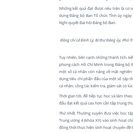
Những kết quả đạt được nêu trên là cơ sở
dựng Đảng bộ Ban Tổ chức Tỉnh ủy ngày c
Nghị quyết Đại hội Đảng bộ Ban.
Đồng chí Lê Đình Lý, Bí thư Đảng ủy, Phó 
Tuy nhiên, bên cạnh những thành tích, kế
phong cách Hồ Chí Minh trong Đảng bộ B
một số cá nhân còn nặng về mặt nghiên c
dựng tiêu chí phấn đấu của một số tập th
cá nhân; công tác kiểm tra, giám sát có l
Thời gian tới, để tiếp tục học và làm th
đấu đạt kết quả cao hơn cần tập trung thự
Thứ nhất,
Thường xuyên đưa việc học tập
Trung ương 4 (khóa XII) vào sinh hoạt ch
đồng thời thực hiện sinh hoạt chuyên đề 