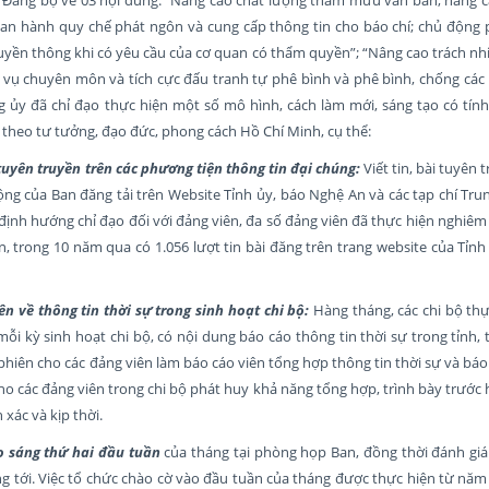
an hành quy chế phát ngôn và cung cấp thông tin cho báo chí; chủ động 
ruyền thông khi có yêu cầu của cơ quan có thẩm quyền”; “Nâng cao trách n
m vụ chuyên môn và tích cực đấu tranh tự phê bình và phê bình, chống các 
Đảng ủy đã chỉ đạo thực hiện một số mô hình, cách làm mới, sáng tạo có tín
 theo tư tưởng, đạo đức, phong cách Hồ Chí Minh, cụ thể:
, tuyên truyền trên các phương tiện thông tin đại chúng:
Viết tin, bài tuyên 
ng của Ban đăng tải trên Website Tỉnh ủy, báo Nghệ An và các tạp chí Tr
ự định hướng chỉ đạo đối với đảng viên, đa số đảng viên đã thực hiện nghiêm 
n, trong 10 năm qua có 1.056 lượt tin bài đăng trên trang website của Tỉn
n về thông tin thời sự trong sinh hoạt chi bộ:
Hàng tháng, các chi bộ thự
 mỗi kỳ sinh hoạt chi bộ, có nội dung báo cáo thông tin thời sự trong tỉnh,
phiên cho các đảng viên làm báo cáo viên tổng hợp thông tin thời sự và báo
ho các đảng viên trong chi bộ phát huy khả năng tổng hợp, trình bày trước 
xác và kịp thời.
ào sáng thứ hai đầu tuần
của tháng tại phòng họp Ban, đồng thời đánh giá
áng tới. Việc tổ chức chào cờ vào đầu tuần của tháng được thực hiện từ nă