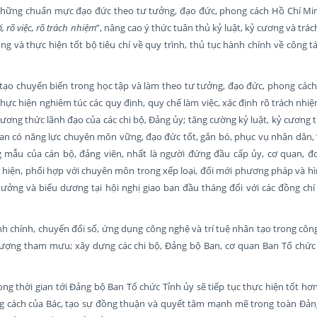
 những chuẩn mực đạo đức theo tư tưởng, đạo đức, phong cách Hồ Chí Mi
, rõ việc, rõ trách nhiệm
”, nâng cao ý thức tuân thủ kỷ luật, kỷ cương và trá
 và thực hiện tốt bộ tiêu chí về quy trình, thủ tục hành chính về công t
ạo chuyển biến trong học tập và làm theo tư tưởng, đạo đức, phong cách
thực hiện nghiêm túc các quy định, quy chế làm việc, xác định rõ trách nhi
ương thức lãnh đạo của các chi bộ, Đảng ủy; tăng cường kỷ luật, kỷ cương 
n có năng lực chuyên môn vững, đạo đức tốt, gắn bó, phục vụ nhân dân, “
g mẫu của cán bộ, đảng viên, nhất là người đứng đầu cấp ủy, cơ quan, đ
c hiện, phối hợp với chuyên môn trong xếp loại, đổi mới phương pháp và h
ưởng và biểu dương tại hội nghị giao ban đầu tháng đối với các đồng chí
nh chính, chuyển đổi số, ứng dụng công nghệ và trí tuệ nhân tạo trong công
ất lượng tham mưu; xây dựng các chi bộ, Đảng bộ Ban, cơ quan Ban Tổ chức
g thời gian tới Đảng bộ Ban Tổ chức Tỉnh ủy sẽ tiếp tục thực hiện tốt hơ
ng cách của Bác, tạo sự đồng thuận và quyết tâm mạnh mẽ trong toàn Đản