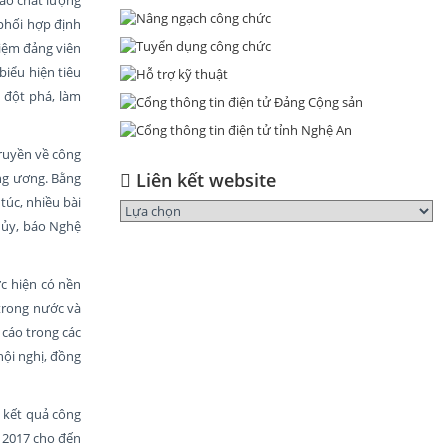
phối hợp định
hiệm đảng viên
biểu hiện tiêu
h đột phá, làm
truyền về công
Liên kết website
ung ương. Bằng
túc, nhiều bài
h ủy, báo Nghệ
c hiện có nền
 trong nước và
 cáo trong các
hội nghị, đồng
 kết quả công
m 2017 cho đến