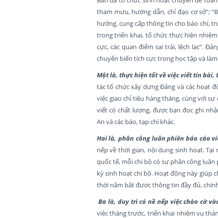
tham mưu, hướng dẫn, chỉ đạo cơ sở”; “B
hướng, cung cấp thông tin cho báo chí, t
trong triển khai, tổ chức thực hiện nhiệ
cực, các quan điểm sai trái, lệch lạc”. 
chuyển biến tích cực trong học tập và làm
Một là, thực hiện tốt về việc viết tin bài
tác tổ chức xây dựng Đảng và các hoạt độ
việc giao chỉ tiêu hàng tháng, cùng với s
viết có chất lượng, được bạn đọc ghi nhậ
An và các báo, tạp chí khác.
Hai là, phân công luân phiên báo cáo viê
nếp về thời gian, nội dung sinh hoạt. Tại
quốc tế, mỗi chi bộ có sự phân công luân 
kỳ sinh hoạt chi bộ. Hoạt động này giúp c
thời nắm bắt được thông tin đầy đủ, chính 
Ba là,
duy trì có nề nếp việc chào cờ v
việc tháng trước, triển khai nhiệm vụ th