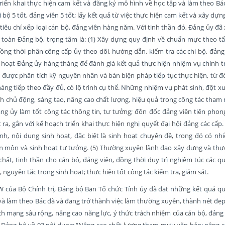
riển khai thực hiện cam kết và đăng ký mô hình về học tập và làm theo Bá
bộ 5 tốt, đảng viên 5 tốt; lấy kết quả từ việc thực hiện cam kết và xây dự
tiêu chí xếp loại cán bộ, đảng viên hàng năm. Với tinh thần đó, Đảng ủy đã 
 toàn Đảng bộ, trọng tâm là: (1) Xây dựng quy định về chuẩn mực theo 
ng thời phân công cấp ủy theo dõi, hướng dẫn, kiểm tra các chi bộ, đảng
nh hoạt Đảng ủy hàng tháng để đánh giá kết quả thực hiện nhiệm vụ chính tr
được phân tích kỹ nguyên nhân và bàn biện pháp tiếp tục thực hiện, từ đ
háng tiếp theo đầy đủ, có lộ trình cụ thể. Những nhiệm vụ phát sinh, đột 
nh chủ động, sáng tạo, nâng cao chất lượng, hiệu quả trong công tác tham
ảng ủy làm tốt công tác thông tin, tư tưởng; đôn đốc đảng viên tiên pho
 ra, gắn với kế hoạch triển khai thực hiện nghị quyết đại hội đảng các cấp. 
ình, nội dung sinh hoạt, đặc biệt là sinh hoạt chuyên đề, trong đó có nh
 môn và sinh hoạt tư tưởng. (5) Thường xuyên lãnh đạo xây dựng và thực
chất, tinh thần cho cán bộ, đảng viên, đồng thời duy trì nghiêm túc các q
 nguyên tắc trong sinh hoạt; thực hiện tốt công tác kiểm tra, giám sát.
W của Bộ Chính trị, Đảng bộ Ban Tổ chức Tỉnh ủy đã đạt những kết quả qu
̣c và làm theo Bác đã và đang trở thành việc làm thường xuyên, thành nét đ
 mạng sâu rộng, nâng cao năng lực, ý thức trách nhiệm của cán bộ, đảng 
 Đảng bộ về 03 nội dung: “Nâng cao chất lượng tham mưu văn bản; nâng c