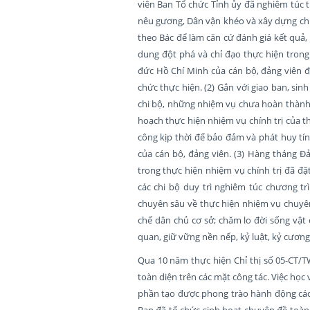
viên Ban Tổ chức Tỉnh ủy đã nghiêm túc t
nêu gương, Dân vận khéo và xây dựng chi 
theo Bác để làm căn cứ đánh giá kết quả, 
dung đột phá và chỉ đạo thực hiện trong
đức Hồ Chí Minh của cán bộ, đảng viên đồ
chức thực hiện. (2) Gắn với giao ban, si
chi bộ, những nhiệm vụ chưa hoàn thành 
hoạch thực hiện nhiệm vụ chính trị của t
công kịp thời để bảo đảm và phát huy tí
của cán bộ, đảng viên. (3) Hàng tháng Đ
trong thực hiện nhiệm vụ chính trị đã đặt
các chi bộ duy trì nghiêm túc chương tr
chuyên sâu về thực hiện nhiệm vụ chuyên
chế dân chủ cơ sở; chăm lo đời sống vật 
quan, giữ vững nền nếp, kỷ luật, kỷ cương,
Qua 10 năm thực hiện Chỉ thị số 05-CT/T
toàn diện trên các mặt công tác. Việc ho
phần tạo được phong trào hành động cách
Ban đã tổ chức sinh hoạt chuyên đề toàn