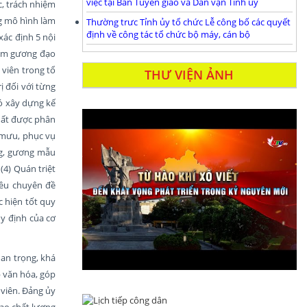
việc tại Ban Tuyên giáo và Dân vận Tỉnh ủy
c, trách nhiệm
ng mô hình làm
Thường trưc Tỉnh ủy tổ chức Lễ công bố các quyết
định về công tác tổ chức bộ máy, cán bộ
xác định 5 nội
tấm gương đạo
 viên trong tổ
THƯ VIỆN ẢNH
ị đối với từng
ó xây dựng kế
xuất được phân
 mưu, phục vụ
ng, gương mẫu
(4) Quán triệt
iều chuyên đề
 hiện tốt quy
uy định của cơ
an trọng, khá
ẹp văn hóa, góp
viên. Đảng ủy
ao chất lượng