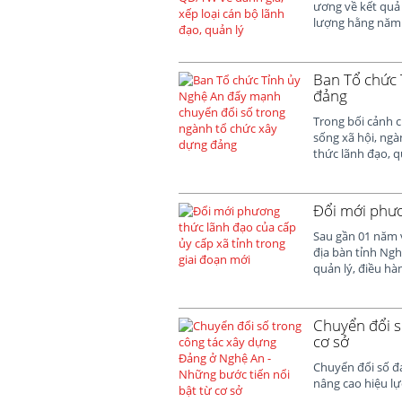
ương về kết quả 
lượng hằng năm đ
Ban Tổ chức 
đảng
Trong bối cảnh c
sống xã hội, ng
thức lãnh đạo, q
Đổi mới phươ
Sau gần 01 năm v
địa bàn tỉnh Ng
quản lý, điều h
Chuyển đổi s
cơ sở
Chuyển đổi số đ
nâng cao hiệu lự