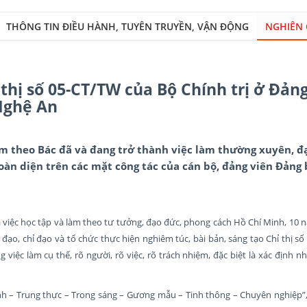
THÔNG TIN ĐIỀU HÀNH, TUYÊN TRUYỀN, VẬN ĐỘNG
NGHIÊN 
thị số 05-CT/TW của Bộ Chính trị ở Đản
Nghệ An
làm theo Bác đã và đang trở thành việc làm thường xuyên, 
àn diện trên các mặt công tác của cán bộ, đảng viên Đảng
 việc học tập và làm theo tư tưởng, đạo đức, phong cách Hồ Chí Minh, 10 
đạo, chỉ đạo và tổ chức thực hiện nghiêm túc, bài bản, sáng tạo Chỉ thị s
 việc làm cụ thể, rõ người, rõ việc, rõ trách nhiệm, đặc biệt là xác định 
h – Trung thực – Trong sáng – Gương mẫu – Tinh thông – Chuyên nghiệp”,