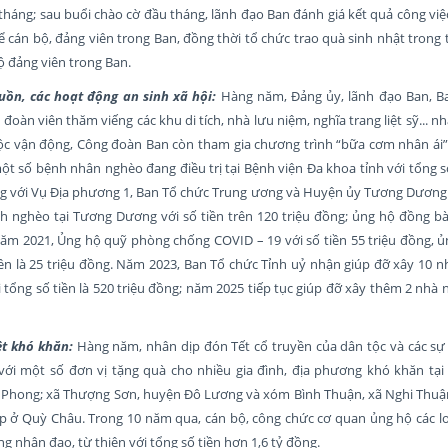
háng; sau buổi chào cờ đầu tháng, lãnh đạo Ban đánh giá kết quả công việ
hể cán bộ, đảng viên trong Ban, đồng thời tổ chức trao quà sinh nhật trong
ộ đảng viên trong Ban.
uồn, các hoạt động an sinh xã hội:
Hàng năm, Đảng ủy, lãnh đạo Ban, B
oàn viên thăm viếng các khu di tích, nhà lưu niệm, nghĩa trang liệt sỹ... nh
uộc vận động, Công đoàn Ban còn tham gia chương trình “bữa cơm nhân ái” 
t số bệnh nhân nghèo đang điều trị tại Bệnh viện Đa khoa tỉnh với tổng số
g với Vụ Địa phương 1, Ban Tổ chức Trung ương và Huyện ủy Tương Dương 
nh nghèo tại Tương Dương với số tiền trên 120 triệu đồng; ủng hộ đồng b
 Năm 2021, Ủng hộ quỹ phòng chống COVID – 19 với số tiền 55 triệu đồng, 
iền là 25 triệu đồng. Năm 2023, Ban Tổ chức Tỉnh uỷ nhận giúp đỡ xây 10 
tổng số tiền là 520 triệu đồng; năm 2025 tiếp tục giúp đỡ xây thêm 2 nhà
ệt khó khăn:
Hàng năm, nhân dịp đón Tết cổ truyền của dân tộc và các sự 
ới một số đơn vị tặng quà cho nhiều gia đình, địa phương khó khăn tại
Phong; xã Thượng Sơn, huyện Đô Lương và xóm Bình Thuận, xã Nghi Thuậ
p ở Quỳ Châu. Trong 10 năm qua, cán bộ, công chức cơ quan ủng hộ các lo
g nhân đạo, từ thiện với tổng số tiền hơn 1,6 tỷ đồng.