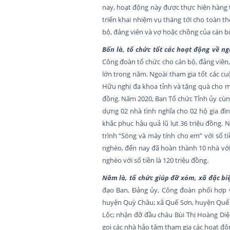
nay, hoạt động này được thực hiện hàng t
triển khai nhiệm vụ tháng tới cho toàn t
bộ, đảng viên và vợ hoặc chồng của cán b
Bốn là, tổ chức tốt các hoạt động về ng
Công đoàn tổ chức cho cán bộ, đảng viên, đ
lớn trong năm. Ngoài tham gia tốt các c
Hữu nghị đa khoa tỉnh và tặng quà cho mộ
đồng. Năm 2020, Ban Tổ chức Tỉnh ủy cùn
dựng 02 nhà tình nghĩa cho 02 hộ gia đì
khắc phục hậu quả lũ lụt 36 triệu đồng.
trình “Sóng và máy tính cho em” với số t
nghèo, đến nay đã hoàn thành 10 nhà với 
nghèo với số tiền là 120 triệu đồng.
Năm là, tổ chức giúp đỡ xóm, xã đặc bi
đạo Ban, Đảng ủy, Công đoàn phối hợp v
huyện Quỳ Châu; xã Quế Sơn, huyện Quế 
Lộc; nhận đỡ đầu cháu Bùi Thị Hoàng Diệ
gọi các nhà hảo tâm tham gia các hoạt độn