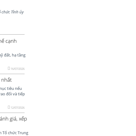
ổ chức Tỉnh ủy
thế cạnh
uỹ đất, hạ tầng
16/07/2026
 nhất
mục tiêu nếu
ao đổi và tiếp
12/07/2026
ánh giá, xếp
n Tổ chức Trung