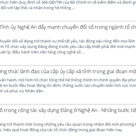
thực hiện Quy định số 366-QĐ/TW của Bộ Chính trị về kiểm điểm và đánh giá
ối với tập thể, cá nhân trong hệ thống ...
Tỉnh ủy Nghệ An đẩy mạnh chuyển đổi số trong ngành tổ c
huyển đổi số đang trở thành xu thế tất yếu, tác động sâu rộng đến mọi lĩnh
ành Tổ chức xây dựng Đảng đứng trước yêu cầu cấp thiết phải đổi mới mạ
uản lý, điều hành trên nền tảng công nghệ số ...
ng thức lãnh đạo của cấp ủy cấp xã tỉnh trong giai đoạn mớ
ận hành, mô hình tổ chức tổng thể hệ thống chính trị chính quyền địa phư
hệ An bước đầu hoạt động ổn định, thông suốt; tạo chuyển biến tích cực tr
ành và phục vụ Nhân dân.
ố trong công tác xây dựng Đảng ở Nghệ An - Những bước tiế
ang trở thành một trong những yêu cầu quan trọng nhằm đổi mới phương t
c, hiệu quả hoạt động của các tổ chức đảng trong giai đoạn hiện nay.