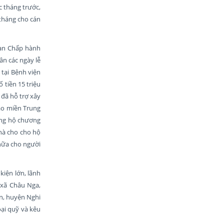
c tháng trước,
 tháng cho cán
an Chấp hành
ân các ngày lễ
tại Bệnh viện
 tiền 15 triệu
đã hỗ trợ xây
ào miền Trung
ủng hộ chương
nhà cho cho hộ
 nữa cho người
kiện lớn, lãnh
 xã Châu Nga,
n, huyện Nghi
ại quỹ và kêu