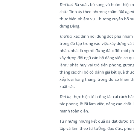
Thứ hai,
Rà soát, bổ sung và hoàn thiện
chức Tỉnh ủy theo phương châm “
Rõ người
thực hiện nhiệm vụ. Thường xuyên bổ sung
dựng Đảng.
Thứ ba,
xác định nội dung đột phá nhằm t
trong đó tập trung vào việc xây dựng và 
nhân, nhất là người đứng đầu; đổi mới ph
xây dựng đội ngũ cán bộ đảng viên cơ qua
làm”; phát huy vai trò tiên phong, gươn
tháng các chi bộ có đánh giá kết quả thự
xếp loại hàng tháng, trong đó có khen th
xuất sắc.
Thứ tư,
thực hiện tốt công tác cải cách hà
tác phong, lề lối làm việc, nâng cao ch
mạnh toàn diện.
Từ những những kết quả đã đạt được, tron
tập và làm theo tư tưởng, đạo đức, pho