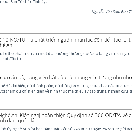
rị của Ban Tổ chức Tỉnh ủy.
Nguyễn Văn Sơn, Ban T
ố 10-NQ/TU: Từ phát triển nguồn nhân lực đến kiến tạo lợi 
ghệ An
 lợi thế phát triển của một địa phương thường được đo bằng vị trí địa lý, q
u hút đầu tư.
của cán bộ, đảng viên bắt đầu từ những việc tưởng như nhỏ
thể đủ đại biểu, đủ thành phần, đủ thời gian nhưng chưa chắc đã đạt được 
i tham dự chỉ hiện diện về hình thức mà thiếu sự tập trung, nghiên cứu, tr
 Nghệ An: Kiến nghị hoàn thiện Quy định số 366-QĐ/TW về đ
ãnh đạo, quản lý
ỉnh ủy Nghệ An vừa ban hành Báo cáo số 278-BC/TU ngày 29/6/2026 gửi Ba