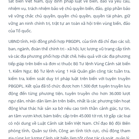
sát biển Việt Nam, quy định pháp luật về biển, đảo và yêu cầu,
nhiệm vụ, trách nhiệm bảo vệ chủ quyền biển, đảo, góp phần bảo
vệ vững chắc chủ quyền, quyền chủ quyền, quyền tài phán, giữ
vững an ninh chính trị, trật tự an toàn xã hội trên vùng biển, đảo
của Tổ quốc.
UBND tỉnh, Hội đồng phối hợp PBGDPL của tỉnh đã chỉ đạo các sở,
ban, ngành, đoàn thể chính trị - xã hội, lực lượng vũ trang cấp tỉnh
và các địa phương phối hợp chặt chẽ, hiệu quả với các địa phương
tiếp giáp trên biển và đơn vị thuộc Bộ Tư lệnh Vùng Cảnh sát biển
1, Kiểm Ngư, Bộ Tư lệnh vùng 1 Hải Quân gắn công tác tuần tra,
kiểm tra, kiểm soát duy trì pháp luật trên biển với tuyên truyền
PBGDPL. Kết qủa đã tổ chức được hơn 1.500 đợt tuyên truyền lưu
động đến từng phương tiện, tuyên truyền cho hơn 36.000 lượt
ngư dân, nhân dân làm ăn trên biển, nhất là các phương tiện hoạt
động khai thác hải sản xa bờ nêu cao tinh thần cảnh giác, tự tin,
an tâm vươn khơi, bám biển; cấp trên 45.000 tờ rơi, tờ gấp các loại
có nội dung về Luật Cảnh sát biển Việt Nam. Chỉ đạo Bộ đội Biên
phòng tỉnh, Quân sự tỉnh, Công an tỉnh tích cực, chủ động tham
gia cùng lực lượng Cảnh sát biển làm tốt công tác rà soát, quản lý,