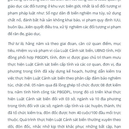
giáo dục các đối tượng ở khu vực biên giới, nhất là số đối tượng vi
phạm pháp luật như: Số ngư dân đi biển nghiện ma túy, sử dụng
chất nổ, đánh bắt hải sản không khai báo, vi phạm quy định IUU,
buôn lậu...kiên quyết điều tra, xử lý nghiêm các đối tượng vi phạm
để răn đe, giáo dục.
Thứ tư là,
hằng năm và theo giai đoạn, căn cứ quan điểm, mục
tiêu, nhiệm vụ và phạm vi của Luật Cảnh sát biển, UBND tỉnh, Hội
đồng phối hợp PBGDPL tỉnh, đơn vị được giao chủ trì tham mưu
thực hiện Luật Cảnh sát biển cấp tỉnh và các cơ quan, đơn vị, địa
phương trong tỉnh đã xây dựng kế hoạch, hướng dẫn kiểm tra
việc thực hiện Luật Cảnh sát biển theo phân cấp đảm bảo nghiêm
túc, chặt chẽ. 05 năm qua đã lồng ghép tổ chức được 08 đợt kiểm
tra, nắm tình hình công tác PBGDPL, trong đó có triển khai thực
hiện Luật Cảnh sát biển đối với 03 sở, ngành và 10 địa phương
trong tỉnh; đối với các sở, ngành cấp tỉnh và các huyện, thành, thị
đã tổ chức kiểm tra, đôn đốc được hơn 40 cuộc/100 đầu mối trực
thuộc. Quá trình thực hiện Luật Cảnh sát biển thường xuyên theo
dõi, đôn đốc, nhắc nhở kịp thời khắc phục những bất cập, hạn