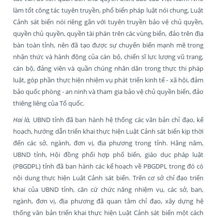
làm tốt công tác tuyên truyền, phổ biến pháp luật nói chung, Luật
Cảnh sát biển nói riêng gắn với tuyên truyền bảo vệ chủ quyền,
quyền chủ quyền, quyền tài phán trên các vùng biển, đảo trên địa
bàn toàn tỉnh, nên đã tạo được sự chuyển biến mạnh mẽ trong
nhận thức và hành động của cán bộ, chiến sĩ lực lượng vũ trang,
cán bộ, đảng viên và quần chúng nhân dân trong thực thi pháp
luật, góp phần thực hiện nhiệm vụ phát triển kinh tế - xã hội, đảm
bảo quốc phòng - an ninh và tham gia bảo vệ chủ quyền biển, đảo
thiêng liêng của Tổ quốc.
Hai là,
UBND tỉnh đã ban hành hệ thống các văn bản chỉ đạo, kế
hoạch, hướng dẫn triển khai thực hiện Luật Cảnh sát biển kịp thời
đến các sở, ngành, đơn vị, địa phương trong tỉnh. Hằng năm,
UBND tỉnh, Hội đồng phối hợp phổ biến, giáo dục pháp luật
(PBGDPL) tỉnh đã ban hành các kế hoạch về PBGDPL trong đó có
nội dung thực hiện Luật Cảnh sát biển. Trên cơ sở chỉ đạo triển
khai của UBND tỉnh, căn cứ chức năng nhiệm vụ, các sở, ban,
ngành, đơn vị, địa phương đã quan tâm chỉ đạo, xây dựng hệ
thống văn bản triển khai thực hiện Luật Cảnh sát biển một cách