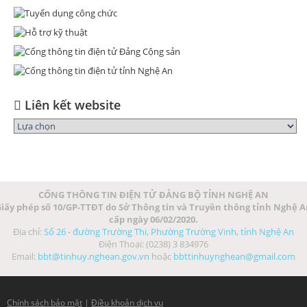
Liên kết website
CỔNG THÔNG TIN ĐIỆN TỬ ĐẢNG BỘ TỈNH NGHỆ AN
iấy phép số 10/GP-TTĐT do Sở Thông tin và Truyền thông tỉnh Nghệ 
cấp ngày 06/02/2020.
Địa chỉ:
Số 26 - đường Trường Thi, Phường Trường Vinh, tỉnh Nghệ An
Điện Thoại: (0238) 3 834976
Email:
bbt@tinhuy.nghean.gov.vn
hoặc
bbttinhuynghean@gmail.com
Chính sách bảo mật
|
Điều khoản dịch vụ