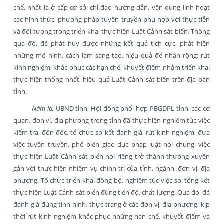
chế, nhất là ở cấp cơ sở; chỉ đạo hướng dẫn, vận dung linh hoạt
các hình thức, phương pháp tuyên truyền phù hợp với thực tiễn
và đối tượng trong triển khai thực hiện Luật Cảnh sát biển. Thông
qua đó, đã phát huy được những kết quả tích cực, phát hiện
những mô hình, cách làm sáng tạo, hiệu quả để nhân rộng; rút
kinh nghiệm, khắc phục các hạn chế, khuyết điểm nhằm triển khai
thực hiện thống nhất, hiệu quả Luật Cảnh sát biển trên địa bàn
tỉnh.
Năm là,
UBND tỉnh, Hội đồng phối hợp PBGDPL tỉnh, các cơ
quan, đơn vị, địa phương trong tỉnh đã thực hiện nghiêm túc việc
kiểm tra, đôn đốc, tổ chức sơ kết đánh giá, rút kinh nghiệm, đưa
việc tuyên truyền, phổ biến giáo dục pháp luật nói chung, việc
thực hiện Luật Cảnh sát biển nói riêng trở thành thường xuyên
gắn với thực hiện nhiệm vụ chính trị của tỉnh, ngành, đơn vị, địa
phương. Tổ chức triển khai đồng bộ, nghiêm túc việc sơ, tổng kết
thực hiện Luật Cảnh sát biển đúng tiến độ, chất lượng. Qua đó, đã
đánh giá đúng tình hình, thực trạng ở các đơn vị, địa phương; kịp
thời rút kinh nghiệm khắc phục những hạn chế, khuyết điểm và