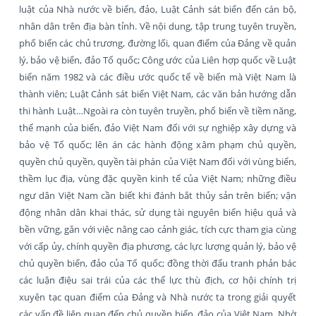
luật của Nhà nước về biển, đảo, Luật Cảnh sát biển đến cán bộ,
nhân dân trên địa bàn tỉnh. Về nội dung, tập trung tuyên truyền,
phổ biến các chủ trương, đường lối, quan điểm của Đảng về quản
lý, bảo vệ biển, đảo Tổ quốc; Công ước của Liên hợp quốc về Luật
biển năm 1982 và các điều ước quốc tế về biển mà Việt Nam là
thành viên; Luật Cảnh sát biển Việt Nam, các văn bản hướng dẫn
thi hành Luật…Ngoài ra còn tuyên truyền, phổ biến về tiềm năng,
thế mạnh của biển, đảo Việt Nam đối với sự nghiệp xây dựng và
bảo vệ Tổ quốc; lên án các hành động xâm phạm chủ quyền,
quyền chủ quyền, quyền tài phán của Việt Nam đối với vùng biển,
thềm lục địa, vùng đặc quyền kinh tế của Việt Nam; những điều
ngư dân Việt Nam cần biết khi đánh bắt thủy sản trên biển; vận
động nhân dân khai thác, sử dụng tài nguyên biển hiệu quả và
bền vững, gắn với việc nâng cao cảnh giác, tích cực tham gia cùng
với cấp ủy, chính quyền địa phương, các lực lượng quản lý, bảo vệ
chủ quyền biển, đảo của Tổ quốc; đồng thời đấu tranh phản bác
các luận điệu sai trái của các thế lực thù địch, cơ hội chính trị
xuyên tạc quan điểm của Đảng và Nhà nước ta trong giải quyết
các vấn đề liên quan đến chủ quyền biển, đảo của Việt Nam. Nhờ