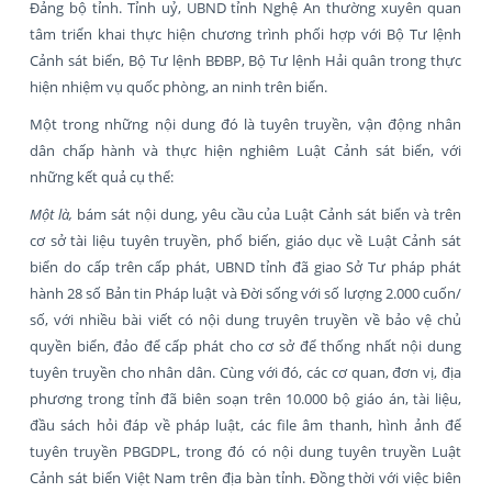
Đảng bộ tỉnh. Tỉnh uỷ, UBND tỉnh Nghệ An thường xuyên quan
tâm triển khai thực hiện chương trình phối hợp với Bộ Tư lệnh
Cảnh sát biển, Bộ Tư lệnh BĐBP, Bộ Tư lệnh Hải quân trong thực
hiện nhiệm vụ quốc phòng, an ninh trên biển.
Một trong những nội dung đó là tuyên truyền, vận động nhân
dân chấp hành và thực hiện nghiêm Luật Cảnh sát biển, với
những kết quả cụ thể:
Một là,
bám sát nội dung, yêu cầu của Luật Cảnh sát biển và trên
cơ sở tài liệu tuyên truyền, phổ biến, giáo dục về Luật Cảnh sát
biển do cấp trên cấp phát, UBND tỉnh đã giao Sở Tư pháp phát
hành 28 số Bản tin Pháp luật và Đời sống với số lượng 2.000 cuốn/
số, với nhiều bài viết có nội dung truyên truyền về bảo vệ chủ
quyền biển, đảo để cấp phát cho cơ sở để thống nhất nội dung
tuyên truyền cho nhân dân. Cùng với đó, các cơ quan, đơn vị, địa
phương trong tỉnh đã biên soạn trên 10.000 bộ giáo án, tài liệu,
đầu sách hỏi đáp về pháp luật, các file âm thanh, hình ảnh để
tuyên truyền PBGDPL, trong đó có nội dung tuyên truyền Luật
Cảnh sát biển Việt Nam trên địa bàn tỉnh. Đồng thời với việc biên