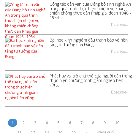
Công tác dân vận của Đảng bộ tỉnh Nghệ An
trong quá trình thực hiện nhiệm vụ kháng
chiến chống thực dân Pháp giai đoạn 1946 -
1954
26/03/2024
Bài học kinh nghiệm đấu tranh bảo vệ nền
tảng tư tưởng của Đảng
26/03/2024
Phát huy vai trò chủ thể của người dân trong
thực hiện chương trình giảm nghèo bền
vững
26/03/2024
1
2
3
4
5
6
7
8
9
10
11
12
13
14
15
»
Trang cuối