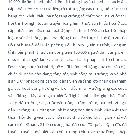
10.000 file âm thanh phát trên hệ thống truyền thanh cơ sở; in ấn,
cấp phát trên 350.000 tài liệu, tờ rơi, tờ gấp; xây dựng, bố trí 10.000
băng rôn, khẩu hiệu, pa nô; tăng cường tổ chức hơn 350 cuộc thi,
hội thi, hội nghị tuyên truyền bằng hình thức sân khấu hoá ở các
cấp; phát huy hiệu quả hoạt động của hơn 1.000 câu lạc bộ pháp
luật ở sở sở; thông qua hoạt động thực tiễn thực thi nhiệm vụ của
Bộ Chỉ huy Bộ đội Biên phòng, Bộ Chỉ huy Quân sự tỉnh, Công an
tỉnh; bằng hình thức vận động trên 150.000 người dân vùng biển,
đảo, nhất là ngư dân ký cam kết chấp hành pháp luật; tổ chức các
Đoàn công tác của tỉnh Nghệ An đi thăm hỏi, tặng quà cho cán bộ,
chiến sĩ, nhân dân đang công tác, sinh sống tại Trường Sa và nhà
giàn DK1; phát động cán bộ, đảng viên và tầng lớp nhân dân tham
gia các hoạt động hướng về biển, đảo như: Hưởng ứng các cuộc
vận động “Hãy làm sạch biển”, “Nghĩa tình biên giới, hải đảo”,
“Góp đá Trường Sa”, cuộc vận động “Tấm lưới nghĩa tình vì ngư
dân Trường Sa, Hoàng Sa”, phát động học sinh, sinh viên viết thư
thăm hỏi, động viên các chiến sĩ để chia sẻ khó khăn, gian khổ với
các chiến sĩ bảo vệ biên cương, hải đảo của Tổ quốc… Qua đó, đã
tuyên truyền, phổ biến các chủ trương, chính sách của Đảng, pháp