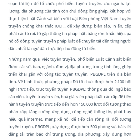
soạn tài liệu để tổ chức phổ biến, tuyên truyền, các ngành, lực
lượng, địa phương của tỉnh còn chủ động lồng ghép, kết hợp với
thực hiện Luật Cảnh sát biển với Luật Biên phòng Việt Nam, tuyên
truyền chống khai thác IUU,… để xây dựng, biên tập, in ấn, cấp
phát các tờ rơi, tờ gấp thông tin pháp luật, băng rôn, khẩu hiệu, pa
nô cổ động, tuyên truyền pháp luật để chuyển tải đến từng người
dân, nhất là ngư dân trực tiếp lao động từ biển.
Những năm qua, việc tuyên truyền, phổ biến Luật Cảnh sát biển
được các sở, ban, ngành, đơn vị, địa phương trong tỉnh lồng ghép
triển khai gắn với công tác tuyên truyền, PBGDPL trên địa bàn
tỉnh. Về hình thức, phương pháp: Đã tổ chức được hơn 2.100 hội
nghị trực tiếp, trực tuyến tuyên PBGDPL; thông qua đội ngũ báo
cáo viên, tuyền truyền viên, hoà giải viên pháp luật các cấp để tiến
hành tuyên truyền trực tiếp đến hơn 150.000 lượt đối tượng theo
phân cấp; tăng cường ứng dụng công nghệ thông tin, phát huy
hiệu quả internet, mạng xã hội để tiếp cận rộng rãi đối tượng
tuyên truyền, PBGDPL; xây dựng được hơn 500 phóng sự, bài viết
đăng tải trên báo chí trung ương, địa phương; xây dựng hơn