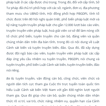
pháp luật ở các cấp được chú trọng. Trong đó, đối với cấp tỉnh, Sở
Tư pháp đã chủ trì phối hợp với các sở, ngành, đơn vị, địa phương
tham mưu cho UBND tỉnh, Hội đồng phối hợp PBGDPL tỉnh tổ
chức được trên 80 hội nghị quán triệt, phổ biến pháp luật mới và
kỹ năng tuyên truyền pháp luật cho gần 12.000 lượt báo cáo viên,
truyên truyền viên pháp luật, hoà giải viên cơ sở để làm nòng cốt
tổ chức phổ biến, tuyên truyền cho cán bộ, đảng viên và quần
chúng nhân dân trên địa bàn tỉnh, trong đó có nội dung về Luật
Cảnh sát biển và tuyên truyền biển, đảo. Qua đó, đã xây dựng
được đội ngũ báo cáo viên, tuyên truyền viên pháp luật các cấp
đáp ứng yêu cầu nhiệm vụ tuyên truyền, PBGDPL nói chung và
tuyên truyền, phổ biến Luật Cảnh sát biển, tuyên truyền biển, đảo
nói riêng.
Ba là,
tuyên truyền, vận động cán bộ, công chức, viên chức và
người dân tích cực tham gia Cuộc thi trực tuyến toàn quốc tìm
hiểu Luật Cảnh sát biển Việt Nam với gần 830 nghìn lượt người
tham gia. Qua đó giúp cho cán bộ, quần chúng nhân dân nhận
thức rõ vị trí, vai trò, chức năng, nhiệm vụ, quyền hạn của Cảnh