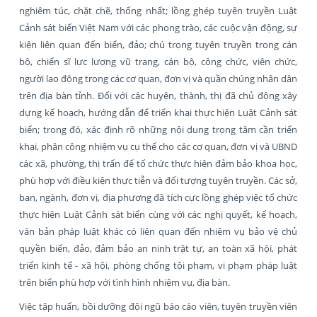
nghiêm túc, chặt chẽ, thống nhất; lồng ghép tuyên truyền Luật
Cảnh sát biển Việt Nam với các phong trào, các cuộc vận động, sự
kiện liên quan đến biển, đảo; chú trọng tuyên truyền trong cán
bộ, chiến sĩ lực lượng vũ trang, cán bộ, công chức, viên chức,
người lao động trong các cơ quan, đơn vị và quần chúng nhân dân
trên địa bàn tỉnh. Đối với các huyện, thành, thị đã chủ động xây
dựng kế hoạch, hướng dẫn để triển khai thực hiện Luật Cảnh sát
biển; trong đó, xác định rõ những nội dung trọng tâm cần triển
khai, phân công nhiệm vụ cụ thể cho các cơ quan, đơn vị và UBND
các xã, phường, thị trấn để tổ chức thực hiện đảm bảo khoa học,
phù hợp với điều kiện thực tiễn và đối tượng tuyên truyền. Các sở,
ban, ngành, đơn vị, địa phương đã tích cực lồng ghép việc tổ chức
thực hiện Luật Cảnh sát biển cùng với các nghị quyết, kế hoạch,
văn bản pháp luật khác có liên quan đến nhiệm vụ bảo vệ chủ
quyền biển, đảo, đảm bảo an ninh trật tự, an toàn xã hội, phát
triển kinh tế - xã hội, phòng chống tội phạm, vi phạm pháp luật
trên biển phù hợp với tình hình nhiệm vụ, địa bàn.
Việc tập huấn, bồi dưỡng đội ngũ báo cáo viên, tuyên truyền viên