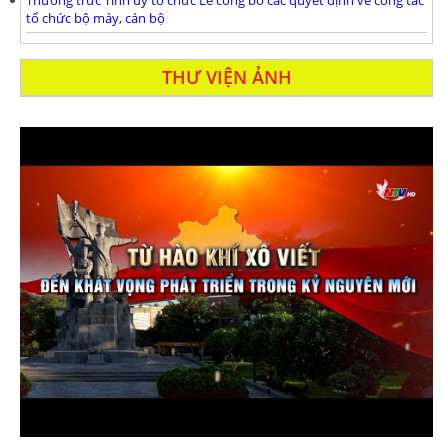
Thường trưc Tỉnh ủy tổ chức Lễ công bố các quyết định về công tác
tổ chức bộ máy, cán bộ
THƯ VIỆN ẢNH