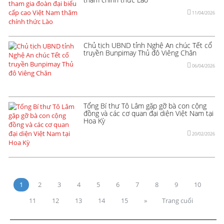
11/04/2026
Chủ tịch UBND tỉnh Nghệ An chúc Tết cổ
truyền Bunpimay Thủ đô Viêng Chăn
06/04/2026
Tổng Bí thư Tô Lâm gặp gỡ bà con cộng
đồng và các cơ quan đại diện Việt Nam tại
Hoa Kỳ
20/02/2026
1
2
3
4
5
6
7
8
9
10
11
12
13
14
15
»
Trang cuối