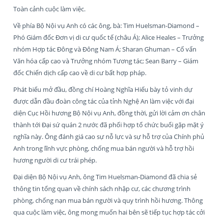
Toàn cảnh cuộc làm việc.
Về phía Bộ Nội vụ Anh có các ông, bà: Tim Huelsman-Diamond –
Phó Giám đốc Đơn vị di cư quốc tế (châu Á); Alice Heales – Trưởng
nhóm Hợp tác Đông và Đông Nam Á; Sharan Ghuman – Cố vấn
Văn hóa cấp cao và Trưởng nhóm Tương tác; Sean Barry – Giám
đốc Chiến dịch cấp cao về di cư bất hợp pháp.
Phát biểu mở đầu, đồng chí Hoàng Nghĩa Hiếu bày tỏ vinh dự
được dẫn đầu đoàn công tác của tỉnh Nghệ An làm việc với đại
diện Cục Hồi hương Bộ Nội vụ Anh, đồng thời, gửi lời cảm ơn chân
thành tới Đại sứ quán 2 nước đã phối hợp tổ chức buổi gặp mặt ý
nghĩa này. Ông đánh giá cao sự nỗ lực và sự hỗ trợ của Chính phủ
Anh trong lĩnh vực phòng, chống mua bán người và hỗ trợ hồi
hương người di cư trái phép.
Đại diện Bộ Nội vụ Anh, ông Tim Huelsman-Diamond đã chia sẻ
thông tin tổng quan về chính sách nhập cư, các chương trình
phòng, chống nạn mua bán người và quy trình hồi hương. Thông
qua cuộc làm việc, ông mong muốn hai bên sẽ tiếp tục hợp tác cởi