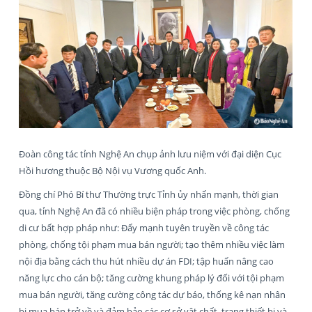
Đoàn công tác tỉnh Nghệ An chụp ảnh lưu niệm với đại diện Cục
Hồi hương thuộc Bộ Nội vụ Vương quốc Anh.
Đồng chí Phó Bí thư Thường trực Tỉnh ủy nhấn mạnh, thời gian
qua, tỉnh Nghệ An đã có nhiều biện pháp trong việc phòng, chống
di cư bất hợp pháp như: Đẩy mạnh tuyên truyền về công tác
phòng, chống tội phạm mua bán người; tạo thêm nhiều việc làm
nội địa bằng cách thu hút nhiều dự án FDI; tập huấn nâng cao
năng lực cho cán bộ; tăng cường khung pháp lý đối với tội phạm
mua bán người, tăng cường công tác dự báo, thống kê nạn nhân
bị mua bán trở về và đảm bảo các cơ sở vật chất, trang thiết bị và