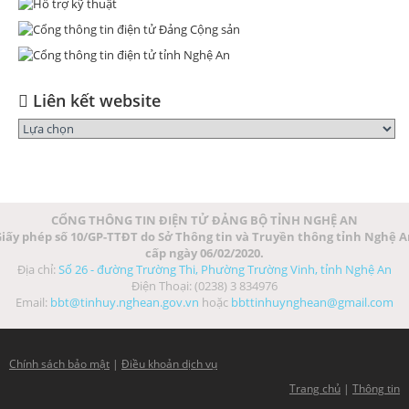
Liên kết website
CỔNG THÔNG TIN ĐIỆN TỬ ĐẢNG BỘ TỈNH NGHỆ AN
iấy phép số 10/GP-TTĐT do Sở Thông tin và Truyền thông tỉnh Nghệ 
cấp ngày 06/02/2020.
Địa chỉ:
Số 26 - đường Trường Thi, Phường Trường Vinh, tỉnh Nghệ An
Điện Thoại: (0238) 3 834976
Email:
bbt@tinhuy.nghean.gov.vn
hoặc
bbttinhuynghean@gmail.com
Chính sách bảo mật
|
Điều khoản dịch vụ
Trang chủ
|
Thông tin