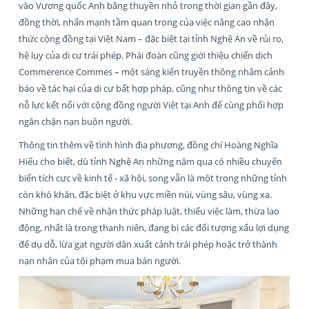
vào Vương quốc Anh bằng thuyền nhỏ trong thời gian gần đây,
đồng thời, nhấn mạnh tầm quan trọng của việc nâng cao nhận
thức cộng đồng tại Việt Nam – đặc biệt tại tỉnh Nghệ An về rủi ro,
hệ lụy của di cư trái phép. Phái đoàn cũng giới thiệu chiến dịch
Commerence Commes – một sáng kiến truyền thông nhằm cảnh
báo về tác hại của di cư bất hợp pháp, cũng như thông tin về các
nỗ lực kết nối với cộng đồng người Việt tại Anh để cùng phối hợp
ngăn chặn nạn buôn người.
Thông tin thêm về tình hình địa phương, đồng chí Hoàng Nghĩa
Hiếu cho biết, dù tỉnh Nghệ An những năm qua có nhiều chuyển
biến tích cực về kinh tế - xã hội, song vẫn là một trong những tỉnh
còn khó khăn, đặc biệt ở khu vực miền núi, vùng sâu, vùng xa.
Những hạn chế về nhận thức pháp luật, thiếu việc làm, thừa lao
động, nhất là trong thanh niên, đang bị các đối tượng xấu lợi dụng
để dụ dỗ, lừa gạt người dân xuất cảnh trái phép hoặc trở thành
nạn nhân của tội phạm mua bán người.