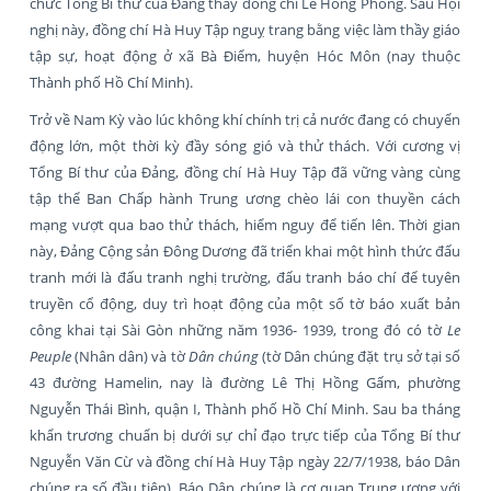
chức Tổng Bí thư của Đảng thay đồng chí Lê Hồng Phong. Sau Hội
nghị này, đồng chí Hà Huy Tập nguỵ trang bằng việc làm thầy giáo
tập sự, hoạt động ở xã Bà Điểm, huyện Hóc Môn (nay thuộc
Thành phố Hồ Chí Minh).
Trở về Nam Kỳ vào lúc không khí chính trị cả nước đang có chuyển
động lớn, một thời kỳ đầy sóng gió và thử thách. Với cương vị
Tổng Bí thư của Đảng, đồng chí Hà Huy Tập đã vững vàng cùng
tập thể Ban Chấp hành Trung ương chèo lái con thuyền cách
mạng vượt qua bao thử thách, hiểm nguy để tiến lên. Thời gian
này, Đảng Cộng sản Đông Dương đã triển khai một hình thức đấu
tranh mới là đấu tranh nghị trường, đấu tranh báo chí để tuyên
truyền cổ động, duy trì hoạt động của một số tờ báo xuất bản
công khai tại Sài Gòn những năm 1936- 1939, trong đó có tờ
Le
Peuple
(Nhân dân) và tờ
Dân chúng
(tờ Dân chúng đặt trụ sở tại số
43 đường Hamelin, nay là đường Lê Thị Hồng Gấm, phường
Nguyễn Thái Bình, quận I, Thành phố Hồ Chí Minh. Sau ba tháng
khẩn trương chuẩn bị dưới sự chỉ đạo trực tiếp của Tổng Bí thư
Nguyễn Văn Cừ và đồng chí Hà Huy Tập ngày 22/7/1938, báo Dân
chúng ra số đầu tiên). Báo Dân chúng là cơ quan Trung ương với