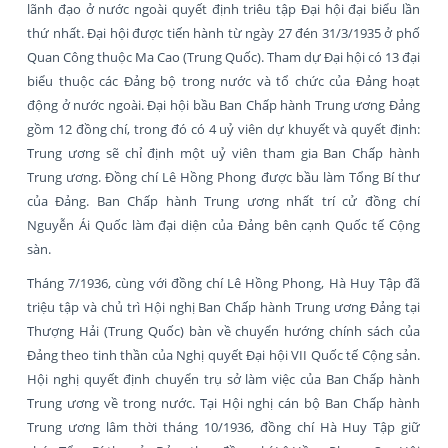
lãnh đạo ở nước ngoài quyết định triêu tập Đại hội đại biểu lần
thứ nhất. Đại hội được tiến hành từ ngày 27 đén 31/3/1935 ở phố
Quan Công thuộc Ma Cao (Trung Quốc). Tham dự Đại hội có 13 đại
biểu thuộc các Đảng bộ trong nước và tổ chức của Đảng hoạt
động ở nước ngoài. Đại hội bầu Ban Chấp hành Trung ương Đảng
gồm 12 đồng chí, trong đó có 4 uỷ viên dự khuyết và quyết định:
Trung ương sẽ chỉ định một uỷ viên tham gia Ban Chấp hành
Trung ương. Đồng chí Lê Hồng Phong được bầu làm Tổng Bí thư
của Đảng. Ban Chấp hành Trung ương nhất trí cử đồng chí
Nguyễn Ái Quốc làm đại diện của Đảng bên cạnh Quốc tế Cộng
sàn.
Tháng 7/1936, cùng với đồng chí Lê Hồng Phong, Hà Huy Tập đã
triệu tập và chủ trì Hội nghị Ban Chấp hành Trung ương Đảng tại
Thượng Hải (Trung Quốc) bàn về chuyển hướng chính sách của
Đảng theo tinh thần của Nghị quyết Đại hội VII Quốc tế Cộng sản.
Hội nghị quyết định chuyển trụ sở làm việc của Ban Chấp hành
Trung ương về trong nước. Tại Hội nghị cán bộ Ban Chấp hành
Trung ương lâm thời tháng 10/1936, đồng chí Hà Huy Tập giữ