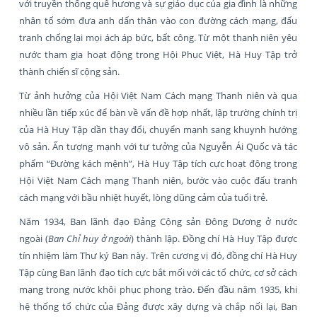
với truyền thống quê hương và sự giáo dục của gia đình là những
nhân tố sớm đưa anh dấn thân vào con đường cách mạng, đấu
tranh chống lại mọi ách áp bức, bất công. Từ một thanh niên yêu
nước tham gia hoạt động trong Hội Phục Việt, Hà Huy Tập trở
thành chiến sĩ cộng sản.
Từ ảnh hưởng của Hội Việt Nam Cách mạng Thanh niên và qua
nhiều lần tiếp xúc để bàn về vấn đề hợp nhất, lập trường chính trị
của Hà Huy Tập dần thay đổi, chuyển mạnh sang khuynh hướng
vô sản. Ấn tượng mạnh với tư tưởng của Nguyễn Ái Quốc và tác
phẩm “Đường kách mệnh”, Hà Huy Tập tích cực hoạt động trong
Hội Việt Nam Cách mạng Thanh niên, bước vào cuộc đấu tranh
cách mạng với bầu nhiệt huyết, lòng dũng cảm của tuổi trẻ.
Năm 1934, Ban lãnh đạo Đảng Cộng sản Đông Dương ở nước
ngoài (
Ban Chỉ huy ở ngoài
) thành lập. Đồng chí Hà Huy Tập được
tín nhiệm làm Thư ký Ban này. Trên cương vị đó, đồng chí Hà Huy
Tập cùng Ban lãnh đạo tích cực bắt mối với các tổ chức, cơ sở cách
mạng trong nước khôi phục phong trào. Đến đầu năm 1935, khi
hệ thống tổ chức của Đảng được xây dựng và chắp nối lại, Ban