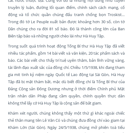
các nước thuộc địa. Cùng với đó là những nội dung như tuyên
truyền lý luận, đường lối quan điểm, chính sách cách mạng, cổ
động và tổ chức quần chúng đấu tranh chống bọn Troskist…
Trong đó tờ Le Peuple xuất bản được khoảng hơn 30 số, còn tờ
Dân chúng cho ra đời 81 số báo. Đó là thành công lớn của Ban
Biên tập báo và những người chèo lái như Hà Huy Tập.
Trong suốt quá trình hoạt động Tổng Bí thư Hà Huy Tập đã viết
nhiều tác phẩm, gồm 14 bài viết và văn kiện, 20 tác phẩm sách và
báo. Các bài viết cho thấy trí tuệ uyên thâm, bản lĩnh vững vàng,
tài lãnh đạo xuất sắc của đồng chí. Chiều 1/5/1938, khi đang tham
gia mit tinh kỷ niệm ngày Quốc tế Lao động tại Sài Gòn, Hà Huy
Tập đã bị mật thám bắt, mặc dù biết đồng chí là Tổng Bí thư của
Đảng Cộng sản Đông Dương nhưng ở thời điểm Chính phủ Mặt
trận nhân dân Pháp đang cầm quyền, chính quyền thực dân
không thể lấy cớ Hà Huy Tập là cộng sản để bắt giam.
Khám xét người, chúng không thấy một thứ gì khác ngoài chiếc
thẻ thân mang tên Lê Văn Có và chúng đưa đồng chí vào giam tại
Khám Lớn (Sài Gòn). Ngày 24/5/1938, chúng mở phiên toà tiểu