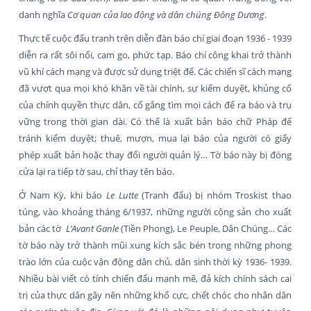
danh nghĩa
Cơ quan của lao động và dân chúng Đông Dương
.
Thực tế cuộc đấu tranh trên diễn đàn báo chí giai đoạn 1936 - 1939
diễn ra rất sôi nổi, cam go, phức tạp. Báo chí công khai trở thành
vũ khí cách mạng và được sử dụng triệt để. Các chiến sĩ cách mạng
đã vượt qua mọi khó khăn về tài chính, sự kiểm duyệt, khủng cố
của chính quyền thực dân, cố gắng tìm mọi cách để ra báo và trụ
vững trong thời gian dài. Có thể là xuất bản báo chữ Pháp để
tránh kiểm duyệt; thuê, mượn, mua lại báo của người có giấy
phép xuất bản hoặc thay đổi người quản lý… Tờ báo này bị đóng
cửa lại ra tiếp tờ sau, chỉ thay tên báo.
Ở Nam Kỳ, khi báo
Le Lutte
(Tranh đấu) bị nhóm Troskist thao
túng, vào khoảng tháng 6/1937, những người cộng sản cho xuất
bản các tờ
L’Avant Ganle
(Tiền Phong), Le Peuple, Dân Chúng… Các
tờ báo này trở thành mũi xung kích sắc bén trong những phong
trào lớn của cuộc vận động dân chủ, dân sinh thời kỳ 1936- 1939.
Nhiều bài viết có tính chiến đấu mạnh mẽ, đả kích chính sách cai
trị của thực dân gây nên những khổ cực, chết chóc cho nhân dân