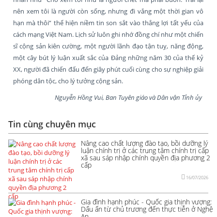
nên xem tôi là người còn sống, nhưng đi vắng một thời gian vô
hạn mà thôi” thể hiện niềm tin son sắt vào thắng lợi tất yếu của
cách mạng Việt Nam. Lịch sử luôn ghi nhớ đồng chí như một chiến
sĩ cộng sản kiên cường, một người lãnh đạo tận tuỵ, năng động,
một cây bút lý luận xuất sắc của Đảng những năm 30 của thế kỷ
XX, người đã chiến đấu đến giây phút cuối cùng cho sự nghiệp giải
phóng dân tộc, cho lý tưởng cộng sản.
Nguyễn Hồng Vui, Ban Tuyên giáo và Dân vận Tỉnh ủy
Tin cùng chuyên mục
Nâng cao chất lượng đào tạo, bồi dưỡng lý
luận chính trị ở các trung tâm chính trị cấp
xã sau sáp nhập chính quyền địa phương 2
cấp
16/07/2026
Gia đình hạnh phúc - Quốc gia thịnh vượng:
Dấu ấn từ chủ trương đến thực tiễn ở Nghệ
An