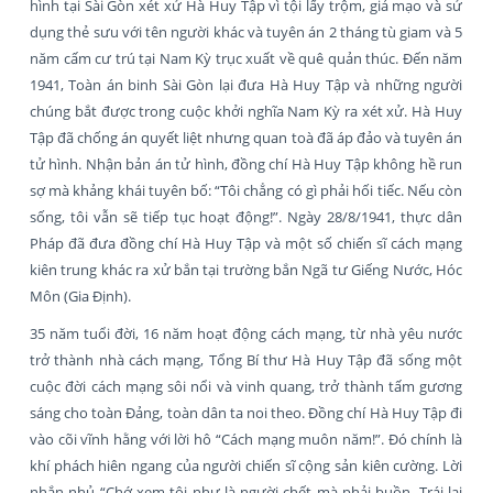
hình tại Sài Gòn xét xử Hà Huy Tập vì tội lấy trộm, giả mạo và sử
dụng thẻ sưu với tên người khác và tuyên án 2 tháng tù giam và 5
năm cấm cư trú tại Nam Kỳ trục xuất về quê quản thúc. Đến năm
1941, Toàn án binh Sài Gòn lại đưa Hà Huy Tập và những người
chúng bắt được trong cuộc khởi nghĩa Nam Kỳ ra xét xử. Hà Huy
Tập đã chống án quyết liệt nhưng quan toà đã áp đảo và tuyên án
tử hình. Nhận bản án tử hình, đồng chí Hà Huy Tập không hề run
sợ mà khảng khái tuyên bố: “Tôi chẳng có gì phải hối tiếc. Nếu còn
sống, tôi vẫn sẽ tiếp tục hoạt động!”. Ngày 28/8/1941, thực dân
Pháp đã đưa đồng chí Hà Huy Tập và một số chiến sĩ cách mạng
kiên trung khác ra xử bắn tại trường bắn Ngã tư Giếng Nước, Hóc
Môn (Gia Định).
35 năm tuổi đời, 16 năm hoạt động cách mạng, từ nhà yêu nước
trở thành nhà cách mạng, Tổng Bí thư Hà Huy Tập đã sống một
cuộc đời cách mạng sôi nổi và vinh quang, trở thành tấm gương
sáng cho toàn Đảng, toàn dân ta noi theo. Đồng chí Hà Huy Tập đi
vào cõi vĩnh hằng với lời hô “Cách mạng muôn năm!”. Đó chính là
khí phách hiên ngang của người chiến sĩ cộng sản kiên cường. Lời
nhắn nhủ “Chớ xem tôi như là người chết mà phải buồn. Trái lại