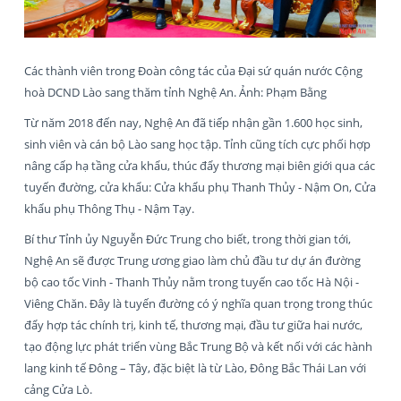
Các thành viên trong Đoàn công tác của Đại sứ quán nước Cộng
hoà DCND Lào sang thăm tỉnh Nghệ An. Ảnh: Phạm Bằng
Từ năm 2018 đến nay, Nghệ An đã tiếp nhận gần 1.600 học sinh,
sinh viên và cán bộ Lào sang học tập. Tỉnh cũng tích cực phối hợp
nâng cấp hạ tầng cửa khẩu, thúc đẩy thương mại biên giới qua các
tuyến đường, cửa khẩu: Cửa khẩu phụ Thanh Thủy - Nậm On, Cửa
khẩu phụ Thông Thụ - Nậm Tạy.
Bí thư Tỉnh ủy Nguyễn Đức Trung cho biết, trong thời gian tới,
Nghệ An sẽ được Trung ương giao làm chủ đầu tư dự án đường
bộ cao tốc Vinh - Thanh Thủy nằm trong tuyến cao tốc Hà Nội -
Viêng Chăn. Đây là tuyến đường có ý nghĩa quan trọng trong thúc
đẩy hợp tác chính trị, kinh tế, thương mại, đầu tư giữa hai nước,
tạo động lực phát triển vùng Bắc Trung Bộ và kết nối với các hành
lang kinh tế Đông – Tây, đặc biệt là từ Lào, Đông Bắc Thái Lan với
cảng Cửa Lò.