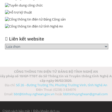
Liên kết website
CỔNG THÔNG TIN ĐIỆN TỬ ĐẢNG BỘ TỈNH NGHỆ AN
iấy phép số 10/GP-TTĐT do Sở Thông tin và Truyền thông tỉnh Nghệ 
cấp ngày 06/02/2020.
Địa chỉ:
Số 26 - đường Trường Thi, Phường Trường Vinh, tỉnh Nghệ An
Điện Thoại: (0238) 3 834976
Email:
bbt@tinhuy.nghean.gov.vn
hoặc
bbttinhuynghean@gmail.com
Chính sách bảo mật
|
Điều khoản dịch vụ