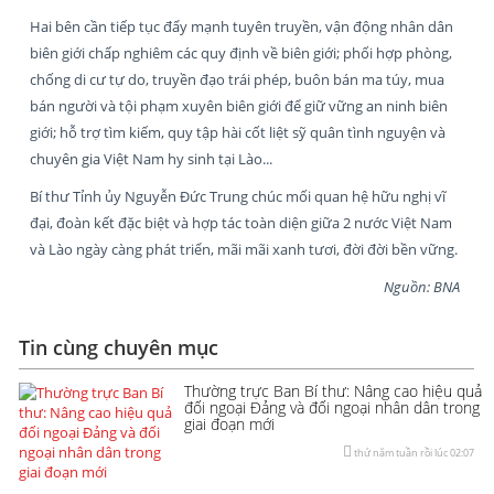
Hai bên cần tiếp tục đẩy mạnh tuyên truyền, vận động nhân dân
biên giới chấp nghiêm các quy định về biên giới; phối hợp phòng,
chống di cư tự do, truyền đạo trái phép, buôn bán ma túy, mua
bán người và tội phạm xuyên biên giới để giữ vững an ninh biên
giới; hỗ trợ tìm kiếm, quy tập hài cốt liệt sỹ quân tình nguyện và
chuyên gia Việt Nam hy sinh tại Lào...
Bí thư Tỉnh ủy Nguyễn Đức Trung chúc mối quan hệ hữu nghị vĩ
đại, đoàn kết đặc biệt và hợp tác toàn diện giữa 2 nước Việt Nam
và Lào ngày càng phát triển, mãi mãi xanh tươi, đời đời bền vững.
Nguồn: BNA
Tin cùng chuyên mục
Thường trực Ban Bí thư: Nâng cao hiệu quả
đối ngoại Đảng và đối ngoại nhân dân trong
giai đoạn mới
thứ năm tuần rồi lúc 02:07