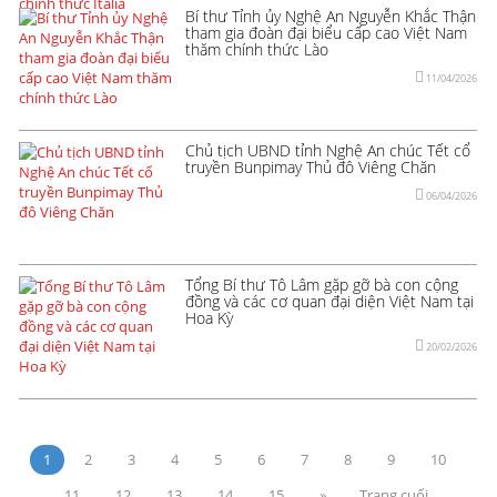
Bí thư Tỉnh ủy Nghệ An Nguyễn Khắc Thận
tham gia đoàn đại biểu cấp cao Việt Nam
thăm chính thức Lào
11/04/2026
Chủ tịch UBND tỉnh Nghệ An chúc Tết cổ
truyền Bunpimay Thủ đô Viêng Chăn
06/04/2026
Tổng Bí thư Tô Lâm gặp gỡ bà con cộng
đồng và các cơ quan đại diện Việt Nam tại
Hoa Kỳ
20/02/2026
1
2
3
4
5
6
7
8
9
10
11
12
13
14
15
»
Trang cuối