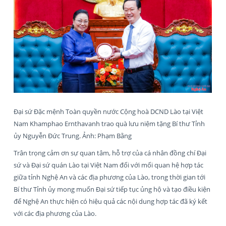
Đại sứ Đặc mệnh Toàn quyền nước Cộng hoà DCND Lào tại Việt
Nam Khamphao Ernthavanh trao quà lưu niệm tặng Bí thư Tỉnh
ủy Nguyễn Đức Trung. Ảnh: Phạm Bằng
Trân trọng cảm ơn sự quan tâm, hỗ trợ của cá nhân đồng chí Đại
sứ và Đại sứ quán Lào tại Việt Nam đối với mối quan hệ hợp tác
giữa tỉnh Nghệ An và các địa phương của Lào, trong thời gian tới
Bí thư Tỉnh ủy mong muốn Đại sứ tiếp tục ủng hộ và tạo điều kiện
để Nghệ An thực hiện có hiệu quả các nội dung hợp tác đã ký kết
với các địa phương của Lào.