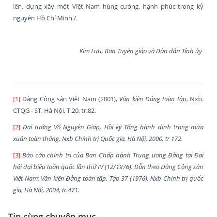
lên, dựng xây một Việt Nam hùng cường, hạnh phúc trong kỷ
nguyên Hồ Chí Minh./.
Kim Lưu, Ban Tuyên giáo và Dân dận Tỉnh ủy
[1]
Đảng Cộng sản Việt Nam (2001),
Văn kiện Đảng toàn tập
, Nxb.
CTQG - ST, Hà Nội, T.20, tr.82.
[2]
Đại tướng Võ Nguyên Giáp, Hồi ký Tổng hành dinh trong mùa
xuân toàn thắng, Nxb Chính trị Quốc gia, Hà
Nội, 2000, tr 172.
[3]
Báo cáo chính trị của Ban Chấp hành Trung ương Đảng tại Đại
hội đại biểu toàn quốc lần thứ IV
(12/1976). Dẫn theo Đảng Cộng sản
Việt Nam:
Văn kiện Đảng toàn tập
,
Tập 37
(1976), Nxb Chính trị quốc
gia, Hà Nội, 2004, tr.
471.
Tin cùng chuyên mục