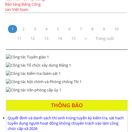
1
2
3
4
5
6
7
8
9
10
11
12
13
14
15
»
Trang cuối
THÔNG BÁO
Quyết định và danh sách thí sinh trúng tuyển kỳ kiểm tra, sát hạch
tuyển dụng người hoạt động không chuyên trách vào làm công
chức cấp xã 2026