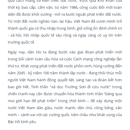
quả cách mạng và kiến thiết đất nước. Vượt qua khó khăn của
thời kỳ bao cấp, cấm vận, từ năm 1986, công cuộc Đổi mới toàn
diện đã được khởi xướng - mở ra bước ngoặt phát triển đất nước.
Từ một đất nước nghèo nàn, lạc hậu, Việt Nam đã vươn mình trở
thành quốc gia có thu nhập trung bình, giữ vững ổn định chính trị
- xã hội, hội nhập quốc tế sâu rộng và ngày càng có uy tín trên
trường quốc tế.
Ngày nay, dân tộc ta đang bước vào giai đoạn phát triển mới
trong bối cảnh toàn cầu hóa và cuộc Cách mạng công nghiệp lần
thứ tư. Khát vọng phát triển đất nước phồn vinh, hùng cường đến
năm 2045 - kỷ niệm 100 năm thành lập nước - đang thôi thúc mỗi
người Việt Nam hành động quyết liệt, sáng tạo và đoàn kết hơn
bao giờ hết. Tinh thần “xẻ dọc Trường Sơn đi cứu nước” trong
chiến tranh nay cần được chuyển hóa thành tinh thần “băng qua
mọi giới hạn để phát triển” trong thời bình – để xây dựng một
nước Việt Nam dân giàu, nước mạnh, dân chủ, công bằng, văn
minh – sánh vai với các cường quốc năm châu như khát vọng của
Bác Hồ kính yêu.