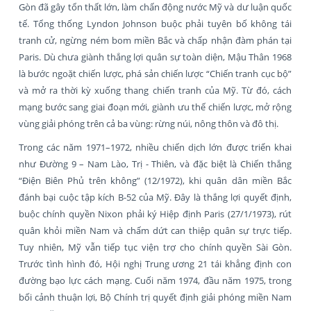
Gòn đã gây tổn thất lớn, làm chấn động nước Mỹ và dư luận quốc
tế. Tổng thống Lyndon Johnson buộc phải tuyên bố không tái
tranh cử, ngừng ném bom miền Bắc và chấp nhận đàm phán tại
Paris. Dù chưa giành thắng lợi quân sự toàn diện, Mậu Thân 1968
là bước ngoặt chiến lược, phá sản chiến lược “Chiến tranh cục bộ”
và mở ra thời kỳ xuống thang chiến tranh của Mỹ. Từ đó, cách
mạng bước sang giai đoạn mới, giành ưu thế chiến lược, mở rộng
vùng giải phóng trên cả ba vùng: rừng núi, nông thôn và đô thị.
Trong các năm 1971–1972, nhiều chiến dịch lớn được triển khai
như Đường 9 – Nam Lào, Trị - Thiên, và đặc biệt là Chiến thắng
“Điện Biên Phủ trên không” (12/1972), khi quân dân miền Bắc
đánh bại cuộc tập kích B-52 của Mỹ. Đây là thắng lợi quyết định,
buộc chính quyền Nixon phải ký Hiệp định Paris (27/1/1973), rút
quân khỏi miền Nam và chấm dứt can thiệp quân sự trực tiếp.
Tuy nhiên, Mỹ vẫn tiếp tục viện trợ cho chính quyền Sài Gòn.
Trước tình hình đó, Hội nghị Trung ương 21 tái khẳng định con
đường bạo lực cách mạng. Cuối năm 1974, đầu năm 1975, trong
bối cảnh thuận lợi, Bộ Chính trị quyết định giải phóng miền Nam