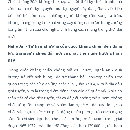
Chiến thắng 30/4 không chỉ khép lại một thời kỳ chiến tranh, mà
còn mở ra một kỷ nguyên mới. Kỷ nguyên ấy đang được viết tiếp
bởi thế hệ hôm nay - những người không cầm súng ra trận,
nhưng mang trong tim khát vọng xây dựng đất nước hùng cường
bằng tinh thần của chủ nghĩa anh hùng cách mạng trong thời đại
mới.
Nghệ An - Từ hậu phương của cuộc kháng chiến đến động
lực trong sự nghiệp đổi mới và phát triển quê hương hôm
nay
Trong cuộc kháng chiến chống Mỹ cứu nước, Nghệ An - quê
hương Xô viết anh hùng - đã trở thành hậu phương chiến lược
quan trọng, căn cứ địa vững chắc của Quân khu 4, vừa là địa đầu
giới tuyến, vừa là trọng điểm đánh phá của đế quốc Mỹ. Với tinh
thần “tất cả cho tiền tuyến, tất cả để giải phóng miền Nam, thống
nhất Tổ quốc”, Đảng bộ và Nhân dân Nghệ An đã huy động cao
nhất sức người, sức của, phát động nhiều phong trào cách mạng
sôi nổi, chi viện kịp thời cho chiến trường miền Nam. Trong giai
đoạn 1965-1972, toàn tỉnh đã động viên hơn 139.000 người tham