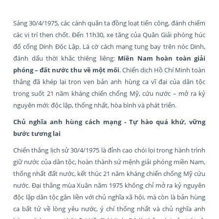
Sáng 30/4/1975, các cánh quân ta đồng loạt tiến công, đánh chiếm
các vị trí then chốt. Đến 11h30, xe tăng của Quân Giải phóng húc
đổ cổng Dinh Độc Lập. Lá cờ cách mạng tung bay trên nóc Dinh,
đánh dấu thời khắc thiêng liêng:
Miền Nam hoàn toàn giải
phóng – đất nước thu về một mối
. Chiến dịch Hồ Chí Minh toàn
thắng đã khép lại trọn vẹn bản anh hùng ca vĩ đại của dân tộc
trong suốt 21 năm kháng chiến chống Mỹ, cứu nước – mở ra kỷ
nguyên mới: độc lập, thống nhất, hòa bình và phát triển.
Chủ nghĩa anh hùng cách mạng - Tự hào quá khứ, vững
bước tương lai
Chiến thắng lịch sử 30/4/1975 là đỉnh cao chói lọi trong hành trình
giữ nước của dân tộc, hoàn thành sứ mệnh giải phóng miền Nam,
thống nhất đất nước, kết thúc 21 năm kháng chiến chống Mỹ cứu
nước. Đại thắng mùa Xuân năm 1975 không chỉ mở ra kỷ nguyên
độc lập dân tộc gắn liền với chủ nghĩa xã hội, mà còn là bản hùng
ca bất tử về lòng yêu nước, ý chí thống nhất và chủ nghĩa anh