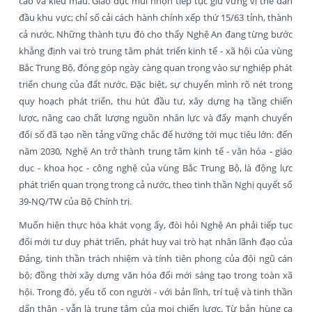
cao và kiểu mẫu. Giáo dục mũi nhọn tiếp tục giữ vững vị thế dẫn
đầu khu vực; chỉ số cải cách hành chính xếp thứ 15/63 tỉnh, thành
cả nước. Những thành tựu đó cho thấy Nghệ An đang từng bước
khẳng định vai trò trung tâm phát triển kinh tế - xã hội của vùng
Bắc Trung Bộ, đóng góp ngày càng quan trọng vào sự nghiệp phát
triển chung của đất nước. Đặc biệt, sự chuyển mình rõ nét trong
quy hoạch phát triển, thu hút đầu tư, xây dựng hạ tầng chiến
lược, nâng cao chất lượng nguồn nhân lực và đẩy mạnh chuyển
đổi số đã tạo nền tảng vững chắc để hướng tới mục tiêu lớn: đến
năm 2030, Nghệ An trở thành trung tâm kinh tế - văn hóa - giáo
dục - khoa học - công nghệ của vùng Bắc Trung Bộ, là động lực
phát triển quan trọng trong cả nước, theo tinh thần Nghị quyết số
39-NQ/TW của Bộ Chính trị.
Muốn hiện thực hóa khát vọng ấy, đòi hỏi Nghệ An phải tiếp tục
đổi mới tư duy phát triển, phát huy vai trò hạt nhân lãnh đạo của
Đảng, tinh thần trách nhiệm và tính tiên phong của đội ngũ cán
bộ; đồng thời xây dựng văn hóa đổi mới sáng tạo trong toàn xã
hội. Trong đó, yếu tố con người - với bản lĩnh, trí tuệ và tinh thần
dấn thân - vẫn là trung tâm của mọi chiến lược. Từ bản hùng ca