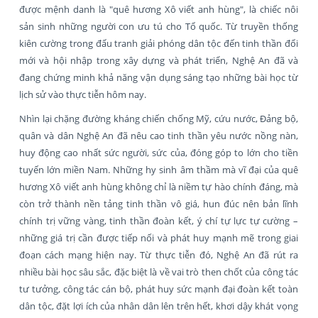
được mệnh danh là "quê hương Xô viết anh hùng", là chiếc nôi
sản sinh những người con ưu tú cho Tổ quốc. Từ truyền thống
kiên cường trong đấu tranh giải phóng dân tộc đến tinh thần đổi
mới và hội nhập trong xây dựng và phát triển, Nghệ An đã và
đang chứng minh khả năng vận dụng sáng tạo những bài học từ
lịch sử vào thực tiễn hôm nay.
Nhìn lại chặng đường kháng chiến chống Mỹ, cứu nước, Đảng bộ,
quân và dân Nghệ An đã nêu cao tinh thần yêu nước nồng nàn,
huy động cao nhất sức người, sức của, đóng góp to lớn cho tiền
tuyến lớn miền Nam. Những hy sinh âm thầm mà vĩ đại của quê
hương Xô viết anh hùng không chỉ là niềm tự hào chính đáng, mà
còn trở thành nền tảng tinh thần vô giá, hun đúc nên bản lĩnh
chính trị vững vàng, tinh thần đoàn kết, ý chí tự lực tự cường –
những giá trị cần được tiếp nối và phát huy mạnh mẽ trong giai
đoạn cách mạng hiện nay. Từ thực tiễn đó, Nghệ An đã rút ra
nhiều bài học sâu sắc, đặc biệt là về vai trò then chốt của công tác
tư tưởng, công tác cán bộ, phát huy sức mạnh đại đoàn kết toàn
dân tộc, đặt lợi ích của nhân dân lên trên hết, khơi dậy khát vọng