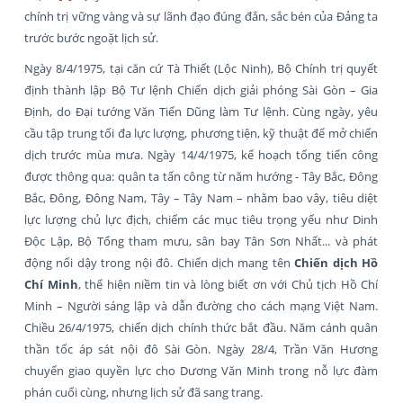
chính trị vững vàng và sự lãnh đạo đúng đắn, sắc bén của Đảng ta
trước bước ngoặt lịch sử.
Ngày 8/4/1975, tại căn cứ Tà Thiết (Lộc Ninh), Bộ Chính trị quyết
định thành lập Bộ Tư lệnh Chiến dịch giải phóng Sài Gòn – Gia
Định, do Đại tướng Văn Tiến Dũng làm Tư lệnh. Cùng ngày, yêu
cầu tập trung tối đa lực lượng, phương tiện, kỹ thuật để mở chiến
dịch trước mùa mưa. Ngày 14/4/1975, kế hoạch tổng tiến công
được thông qua: quân ta tấn công từ năm hướng - Tây Bắc, Đông
Bắc, Đông, Đông Nam, Tây – Tây Nam – nhằm bao vây, tiêu diệt
lực lượng chủ lực địch, chiếm các mục tiêu trọng yếu như Dinh
Độc Lập, Bộ Tổng tham mưu, sân bay Tân Sơn Nhất... và phát
động nổi dậy trong nội đô. Chiến dịch mang tên
Chiến dịch Hồ
Chí Minh
, thể hiện niềm tin và lòng biết ơn với Chủ tịch Hồ Chí
Minh – Người sáng lập và dẫn đường cho cách mạng Việt Nam.
Chiều 26/4/1975, chiến dịch chính thức bắt đầu. Năm cánh quân
thần tốc áp sát nội đô Sài Gòn. Ngày 28/4, Trần Văn Hương
chuyển giao quyền lực cho Dương Văn Minh trong nỗ lực đàm
phán cuối cùng, nhưng lịch sử đã sang trang.