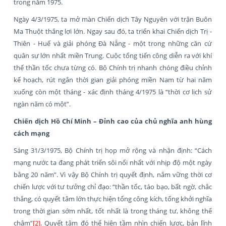
trong năm 1975.
Ngày 4/3/1975, ta mở màn Chiến dịch Tây Nguyên với trận Buôn
Ma Thuột thắng lợi lớn. Ngay sau đó, ta triển khai Chiến dịch Trị -
Thiên - Huế và giải phóng Đà Nẵng - một trong những căn cứ
quân sự lớn nhất miền Trung. Cuộc tổng tiến công diễn ra với khí
thế thần tốc chưa từng có. Bộ Chính trị nhanh chóng điều chỉnh
kế hoạch, rút ngắn thời gian giải phóng miền Nam từ hai năm
xuống còn một tháng - xác định tháng 4/1975 là “thời cơ lịch sử
ngàn năm có một”.
Chiến dịch Hồ Chí Minh – Đỉnh cao của chủ nghĩa anh hùng
cách mạng
Sáng 31/3/1975, Bộ Chính trị họp mở rộng và nhận định: “Cách
mạng nước ta đang phát triển sôi nổi nhất với nhịp độ một ngày
bằng 20 năm”. Vì vậy Bộ Chính trị quyết định, nắm vững thời cơ
chiến lược với tư tưởng chỉ đạo: “thần tốc, táo bạo, bất ngờ, chắc
thắng, có quyết tâm lớn thực hiện tổng công kích, tổng khởi nghĩa
trong thời gian sớm nhất, tốt nhất là trong tháng tư, không thể
chậm”
[2]
. Quyết tâm đó thể hiện tầm nhìn chiến lược, bản lĩnh