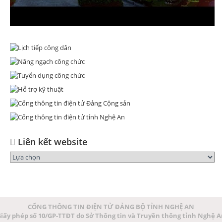
Liên kết website
CỔNG THÔNG TIN ĐIỆN TỬ ĐẢNG BỘ TỈNH NGHỆ AN
iấy phép số 10/GP-TTĐT do Sở Thông tin và Truyền thông tỉnh Nghệ 