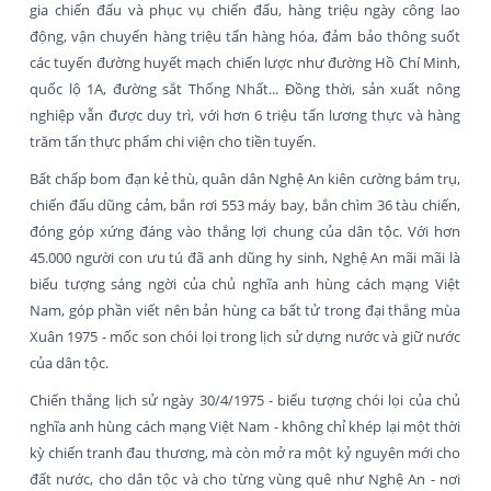
gia chiến đấu và phục vụ chiến đấu, hàng triệu ngày công lao
động, vận chuyển hàng triệu tấn hàng hóa, đảm bảo thông suốt
các tuyến đường huyết mạch chiến lược như đường Hồ Chí Minh,
quốc lộ 1A, đường sắt Thống Nhất... Đồng thời, sản xuất nông
nghiệp vẫn được duy trì, với hơn 6 triệu tấn lương thực và hàng
trăm tấn thực phẩm chi viện cho tiền tuyến.
Bất chấp bom đạn kẻ thù, quân dân Nghệ An kiên cường bám trụ,
chiến đấu dũng cảm, bắn rơi 553 máy bay, bắn chìm 36 tàu chiến,
đóng góp xứng đáng vào thắng lợi chung của dân tộc. Với hơn
45.000 người con ưu tú đã anh dũng hy sinh, Nghệ An mãi mãi là
biểu tượng sáng ngời của chủ nghĩa anh hùng cách mạng Việt
Nam, góp phần viết nên bản hùng ca bất tử trong đại thắng mùa
Xuân 1975 - mốc son chói lọi trong lịch sử dựng nước và giữ nước
của dân tộc.
Chiến thắng lịch sử ngày 30/4/1975 - biểu tượng chói lọi của chủ
nghĩa anh hùng cách mạng Việt Nam - không chỉ khép lại một thời
kỳ chiến tranh đau thương, mà còn mở ra một kỷ nguyên mới cho
đất nước, cho dân tộc và cho từng vùng quê như Nghệ An - nơi