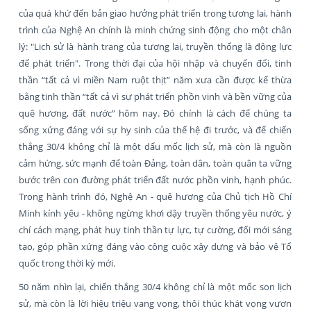
của quá khứ đến bản giao hưởng phát triển trong tương lai, hành
trình của Nghệ An chính là minh chứng sinh động cho một chân
lý: "Lịch sử là hành trang của tương lai, truyền thống là động lực
để phát triển". Trong thời đại của hội nhập và chuyển đổi, tinh
thần “tất cả vì miền Nam ruột thịt” năm xưa cần được kế thừa
bằng tinh thần “tất cả vì sự phát triển phồn vinh và bền vững của
quê hương, đất nước” hôm nay. Đó chính là cách để chúng ta
sống xứng đáng với sự hy sinh của thế hệ đi trước, và để chiến
thắng 30/4 không chỉ là một dấu mốc lịch sử, mà còn là nguồn
cảm hứng, sức mạnh để toàn Đảng, toàn dân, toàn quân ta vững
bước trên con đường phát triển đất nước phồn vinh, hạnh phúc.
Trong hành trình đó, Nghệ An - quê hương của Chủ tịch Hồ Chí
Minh kính yêu - không ngừng khơi dậy truyền thống yêu nước, ý
chí cách mạng, phát huy tinh thần tự lực, tự cường, đổi mới sáng
tạo, góp phần xứng đáng vào công cuộc xây dựng và bảo vệ Tổ
quốc trong thời kỳ mới.
50 năm nhìn lại, chiến thắng 30/4 không chỉ là một mốc son lịch
sử, mà còn là lời hiệu triệu vang vọng, thôi thúc khát vọng vươn