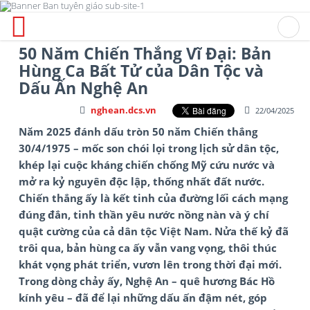
50 Năm Chiến Thắng Vĩ Đại: Bản
Hùng Ca Bất Tử của Dân Tộc và
Dấu Ấn Nghệ An
nghean.dcs.vn
22/04/2025
Năm 2025 đánh dấu tròn 50 năm Chiến thắng
30/4/1975 – mốc son chói lọi trong lịch sử dân tộc,
khép lại cuộc kháng chiến chống Mỹ cứu nước và
mở ra kỷ nguyên độc lập, thống nhất đất nước.
Chiến thắng ấy là kết tinh của đường lối cách mạng
đúng đắn, tinh thần yêu nước nồng nàn và ý chí
quật cường của cả dân tộc Việt Nam. Nửa thế kỷ đã
trôi qua, bản hùng ca ấy vẫn vang vọng, thôi thúc
khát vọng phát triển, vươn lên trong thời đại mới.
Trong dòng chảy ấy, Nghệ An – quê hương Bác Hồ
kính yêu – đã để lại những dấu ấn đậm nét, góp