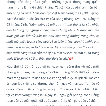
phong, dân công hỏa tuyến – những người không mang quân
hàm nhưng làm nên chiến thắng. Tất cả hòa quyện, làm nên bản
anh hùng ca bất tử của dân tộc Việt Nam trong thế kỷ XX. Đại hội
đại biểu toàn quốc lần thứ IV của Đảng (tháng 12/1976), Đảng ta
đã khẳng định:
“Năm tháng sẽ trôi qua, nhưng thắng lợi của nhân
dân ta trong sự nghiệp kháng chiến chống Mỹ, cứu nước mãi mãi
được ghi vào lịch sử dân tộc như một trong những trang chói lọi
nhất, một biểu tượng sáng ngời về sự toàn thắng của chủ nghĩa anh
hùng cách mạng và trí tuệ con người; và đi vào lịch sử thế giới như
một chiến công vĩ đại của thế kỷ XX, một sự kiện có tầm quan trọng
quốc tế to lớn và có tinh thần thời đại sâu sắc.”
[3]
Nửa thế kỷ đã trôi qua kể từ ngày non sông thu về một mối,
nhưng âm vang hào hùng của Chiến thắng 30/4/1975 vẫn sống
mãi trong tâm thức dân tộc. Đó không chỉ là ký ức lịch sử, mà còn
là ngọn lửa thiêng soi đường cho hôm nay và mai sau. Tự hào về
quá khứ oanh liệt, chúng ta càng ý thức sâu sắc trách nhiệm hiện
tại và khát vọng tương lai. Ngay sau ngày giải phóng, toàn Đảng,
toàn dân và toàn quân đã bước vào thời kỳ hàn gắn, bảo vệ thành