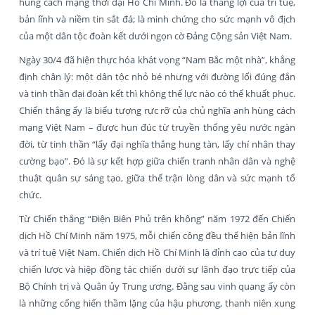
hùng cách mạng thời đại Hồ Chí Minh. Đó là thắng lợi của trí tuệ,
bản lĩnh và niềm tin sắt đá; là minh chứng cho sức mạnh vô địch
của một dân tộc đoàn kết dưới ngọn cờ Đảng Cộng sản Việt Nam.
Ngày 30/4 đã hiện thực hóa khát vọng “Nam Bắc một nhà”, khẳng
định chân lý: một dân tộc nhỏ bé nhưng với đường lối đúng đắn
và tinh thần đại đoàn kết thì không thế lực nào có thể khuất phục.
Chiến thắng ấy là biểu tượng rực rỡ của chủ nghĩa anh hùng cách
mạng Việt Nam – được hun đúc từ truyền thống yêu nước ngàn
đời, từ tinh thần “lấy đại nghĩa thắng hung tàn, lấy chí nhân thay
cường bạo”. Đó là sự kết hợp giữa chiến tranh nhân dân và nghệ
thuật quân sự sáng tạo, giữa thế trận lòng dân và sức mạnh tổ
chức.
Từ Chiến thắng “Điện Biên Phủ trên không” năm 1972 đến Chiến
dịch Hồ Chí Minh năm 1975, mỗi chiến công đều thể hiện bản lĩnh
và trí tuệ Việt Nam. Chiến dịch Hồ Chí Minh là đỉnh cao của tư duy
chiến lược và hiệp đồng tác chiến dưới sự lãnh đạo trực tiếp của
Bộ Chính trị và Quân ủy Trung ương. Đằng sau vinh quang ấy còn
là những cống hiến thầm lặng của hậu phương, thanh niên xung