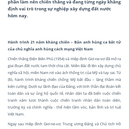
phần làm nên chiến thắng và đang từng ngày khẳng
định vai trò trong sự nghiệp xây dựng đất nước
hôm nay.
Hành trình 21 năm kháng chiến – Bản anh hùng ca bất tử
của chủ nghĩa anh hùng cách mạng Việt Nam
Chiến thắng Điện Biên Phủ (1954) và Hiệp định Giơ-ne-vơ đã mở ra
giai đoạn đất nước tạm thời chia cắt. Miền Bắc đi lên xây dựng chủ
nghĩa xã hội, miền Nam rơi vào ách thống trị của Mỹ và tay sai. Từ
đó, hành trình kháng chiến chống Mỹ bắt đầu – lặng thầm mà
kiên cường. Dưới sự lãnh đạo của Đảng, với tinh thần đại đoàn kết
toàn dân và sự ủng hộ quốc tế, nhân dân ta đã biến cuộc chiến
tranh xâm lược thành cuộc chiến tranh nhân dân toàn diện,
trường kỳ và chính nghĩa - thể hiện tầm vóc, bản lĩnh và trí tuệ
Việt Nam.
Ngay sau Hiệp định Giơ-ne-vơ, Trung ương Đảng và Chủ tịch Hồ