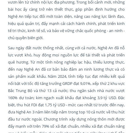
vươn lên từ chính nội lực địa phương. Trong bối cảnh mới, những
bài học ấy càng trở nên thiết thực, góp phần định hướng cho
Nghệ An tiếp tục đổi mới toàn diện, nâng cao năng lực lãnh đạo,
hiệu quả quản trị, đẩy mạnh cải cách hành chính, phát triển kinh
tế tri thức, kinh tế số, và bảo vệ vững chắc quốc phòng - an ninh -
chủ quyền biên giới.
Sau ngày đất nước thống nhất, cùng với cả nước, Nghệ An đã nỗ
lực vượt khó, huy động mọi nguồn lực để tái thiết và phát triển
quê hương. Từ một tỉnh nông nghiệp lạc hậu, thiếu lương thực,
đến nay Nghệ An đã cơ bản bảo đảm an ninh lương thực và có
sản phẩm xuất khẩu. Năm 2024, tỉnh tiếp tục đạt nhiều kết quả
nổi bật với tốc độ tăng trưởng GRDP đạt 9,01%, xếp thứ 2 khu vực
Bắc Trung Bộ và thứ 13 cả nước; thu ngân sách nhà nước vượt
160% dự toán; kim ngạch xuất khẩu đạt khoảng 3,9 tỷ USD. Đặc
biệt, thu hút FDI đạt 1,75 tỷ USD - mức cao nhất từ trước đến nay,
đưa Nghệ An 3 năm liên tiếp nằm trong top 10 cả nước về thu hút
đầu tư nước ngoài. Chương trình xây dựng nông thôn mới được
đẩy mạnh với trên 79% số xã đạt chuẩn, nhiều xã đạt chuẩn nâng