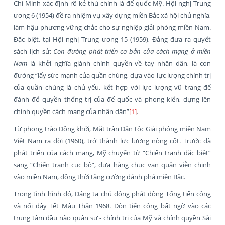
Chí Minh xác định rõ kẻ thù chính là đế quốc Mỹ. Hội nghị Trung
ương 6 (1954) đề ra nhiệm vụ xây dựng miền Bắc xã hội chủ nghĩa,
làm hậu phương vững chắc cho sự nghiệp giải phóng miền Nam.
Đặc biệt, tại Hội nghị Trung ương 15 (1959), Đảng đưa ra quyết
sách lịch sử:
Con đường phát triển cơ bản của cách mạng ở miền
Nam
là khởi nghĩa giành chính quyền về tay nhân dân, là con
đường “lấy sức mạnh của quần chúng, dựa vào lực lượng chính trị
của quần chúng là chủ yếu, kết hợp với lực lượng vũ trang để
đánh đổ quyền thống trị của đế quốc và phong kiến, dựng lên
chính quyền cách mạng của nhân dân”
[1]
.
Từ phong trào Đồng khởi, Mặt trận Dân tộc Giải phóng miền Nam
Việt Nam ra đời (1960), trở thành lực lượng nòng cốt. Trước đà
phát triển của cách mạng, Mỹ chuyển từ “Chiến tranh đặc biệt”
sang “Chiến tranh cục bộ”, đưa hàng chục vạn quân viễn chinh
vào miền Nam, đồng thời tăng cường đánh phá miền Bắc.
Trong tình hình đó, Đảng ta chủ động phát động Tổng tiến công
và nổi dậy Tết Mậu Thân 1968. Đòn tiến công bất ngờ vào các
trung tâm đầu não quân sự - chính trị của Mỹ và chính quyền Sài