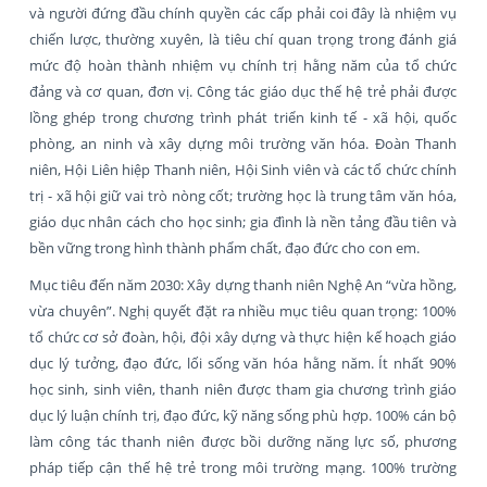
và người đứng đầu chính quyền các cấp phải coi đây là nhiệm vụ
chiến lược, thường xuyên, là tiêu chí quan trọng trong đánh giá
mức độ hoàn thành nhiệm vụ chính trị hằng năm của tổ chức
đảng và cơ quan, đơn vị. Công tác giáo dục thế hệ trẻ phải được
lồng ghép trong chương trình phát triển kinh tế - xã hội, quốc
phòng, an ninh và xây dựng môi trường văn hóa. Đoàn Thanh
niên, Hội Liên hiệp Thanh niên, Hội Sinh viên và các tổ chức chính
trị - xã hội giữ vai trò nòng cốt; trường học là trung tâm văn hóa,
giáo dục nhân cách cho học sinh; gia đình là nền tảng đầu tiên và
bền vững trong hình thành phẩm chất, đạo đức cho con em.
Mục tiêu đến năm 2030: Xây dựng thanh niên Nghệ An “vừa hồng,
vừa chuyên”. Nghị quyết đặt ra nhiều mục tiêu quan trọng: 100%
tổ chức cơ sở đoàn, hội, đội xây dựng và thực hiện kế hoạch giáo
dục lý tưởng, đạo đức, lối sống văn hóa hằng năm. Ít nhất 90%
học sinh, sinh viên, thanh niên được tham gia chương trình giáo
dục lý luận chính trị, đạo đức, kỹ năng sống phù hợp. 100% cán bộ
làm công tác thanh niên được bồi dưỡng năng lực số, phương
pháp tiếp cận thế hệ trẻ trong môi trường mạng. 100% trường