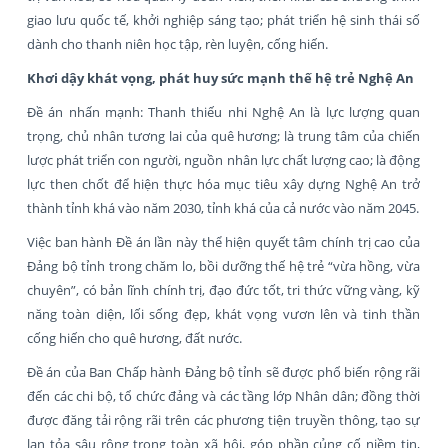
giao lưu quốc tế, khởi nghiệp sáng tạo; phát triển hệ sinh thái số
dành cho thanh niên học tập, rèn luyện, cống hiến.
Khơi dậy khát vọng, phát huy sức mạnh thế hệ trẻ Nghệ An
Đề án nhấn mạnh: Thanh thiếu nhi Nghệ An là lực lượng quan
trọng, chủ nhân tương lai của quê hương; là trung tâm của chiến
lược phát triển con người, nguồn nhân lực chất lượng cao; là động
lực then chốt để hiện thực hóa mục tiêu xây dựng Nghệ An trở
thành tỉnh khá vào năm 2030, tỉnh khá của cả nước vào năm 2045.
Việc ban hành Đề án lần này thể hiện quyết tâm chính trị cao của
Đảng bộ tỉnh trong chăm lo, bồi dưỡng thế hệ trẻ “vừa hồng, vừa
chuyên”, có bản lĩnh chính trị, đạo đức tốt, tri thức vững vàng, kỹ
năng toàn diện, lối sống đẹp, khát vọng vươn lên và tinh thần
cống hiến cho quê hương, đất nước.
Đề án của Ban Chấp hành Đảng bộ tỉnh sẽ được phổ biến rộng rãi
đến các chi bộ, tổ chức đảng và các tầng lớp Nhân dân; đồng thời
được đăng tải rộng rãi trên các phương tiện truyền thông, tạo sự
lan tỏa sâu rộng trong toàn xã hội, góp phần củng cố niềm tin,