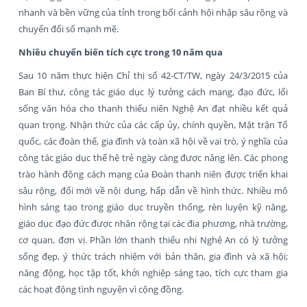
nhanh và bền vững của tỉnh trong bối cảnh hội nhập sâu rộng và
chuyển đổi số mạnh mẽ.
Nhiều chuyển biến tích cực trong 10 năm qua
Sau 10 năm thực hiện Chỉ thị số 42-CT/TW, ngày 24/3/2015 của
Ban Bí thư, công tác giáo dục lý tưởng cách mạng, đạo đức, lối
sống văn hóa cho thanh thiếu niên Nghệ An đạt nhiều kết quả
quan trọng. Nhận thức của các cấp ủy, chính quyền, Mặt trận Tổ
quốc, các đoàn thể, gia đình và toàn xã hội về vai trò, ý nghĩa của
công tác giáo dục thế hệ trẻ ngày càng được nâng lên. Các phong
trào hành động cách mạng của Đoàn thanh niên được triển khai
sâu rộng, đổi mới về nội dung, hấp dẫn về hình thức. Nhiều mô
hình sáng tạo trong giáo dục truyền thống, rèn luyện kỹ năng,
giáo dục đạo đức được nhân rộng tại các địa phương, nhà trường,
cơ quan, đơn vị. Phần lớn thanh thiếu nhi Nghệ An có lý tưởng
sống đẹp, ý thức trách nhiệm với bản thân, gia đình và xã hội;
năng động, học tập tốt, khởi nghiệp sáng tạo, tích cực tham gia
các hoạt động tình nguyện vì cộng đồng.