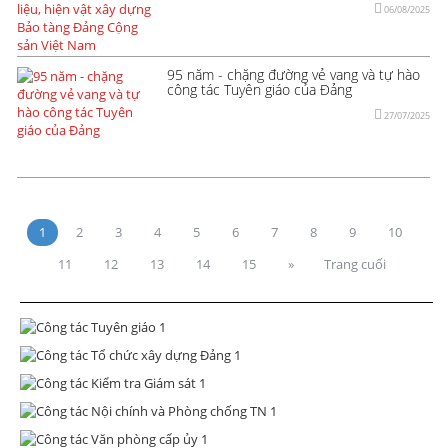
06/08/2025
95 năm - chặng đường vẻ vang và tự hào
công tác Tuyên giáo của Đảng
27/07/2025
1
2
3
4
5
6
7
8
9
10
11
12
13
14
15
»
Trang cuối