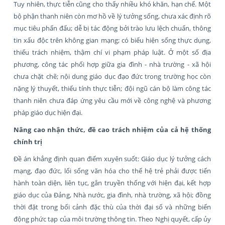
Tuy nhiên, thực tiễn cũng cho thấy nhiều khó khăn, hạn chế. Một
bộ phận thanh niên còn mơ hồ về lý tưởng sống, chưa xác định rõ
mục tiêu phấn đấu; dễ bị tác động bởi trào lưu lệch chuẩn, thông
tin xấu độc trên không gian mạng; có biểu hiện sống thực dụng,
thiếu trách nhiệm, thậm chí vi phạm pháp luật. Ở một số địa
phương, công tác phối hợp giữa gia đình - nhà trường - xã hội
chưa chặt chẽ; nội dung giáo dục đạo đức trong trường học còn
nặng lý thuyết, thiếu tính thực tiễn; đội ngũ cán bộ làm công tác
thanh niên chưa đáp ứng yêu cầu mới về công nghệ và phương
pháp giáo dục hiện đại.
Nâng cao nhận thức, đề cao trách nhiệm của cả hệ thống
chính trị
Đề án khẳng định quan điểm xuyên suốt: Giáo dục lý tưởng cách
mạng, đạo đức, lối sống văn hóa cho thế hệ trẻ phải được tiến
hành toàn diện, liên tục, gắn truyền thống với hiện đại, kết hợp
giáo dục của Đảng, Nhà nước, gia đình, nhà trường, xã hội; đồng
thời đặt trong bối cảnh đặc thù của thời đại số và những biến
động phức tạp của môi trường thông tin. Theo Nghị quyết, cấp ủy