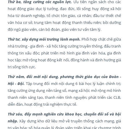
Thứ ba, tăng cường các nguồn lực.
Ưu tiên ngân sách cho các
hoạt động giáo dục lý tưởng, đạo đức, lối sống; huy động xã hội
hóa từ doanh nghiệp, tổ chức tôn giáo, cá nhân; đầu tư thiết chế
văn hóa cơ sở, trung tâm hoạt động thanh thiếu niên; bồi dưỡng
đội ngũ giáo viên, cán bộ đoàn, giáo viên tư vấn tâm lý.
Thứ tư, xây dựng môi trường lành mạnh.
Phối hợp chặt chẽ giữa
nhà trường - gia đình - xã hội; tăng cường truyền thông, đấu tranh
thông tin xấu độc; phát triển mô hình gia đình văn hóa, gia đình
học tập; mở rộng hoạt động kết nối, đồng hành và định hướng giá
trị sống tích cực.
Thứ năm, đổi mới nội dung, phương thức giáo dục của Đoàn -
Hội - Đội.
Tập trung đổi mới nội dung 6 bài học lý luận chính trị;
tăng cường ứng dụng nền tảng số, mạng xã hội; mở rộng mô hình
thanh niên sáng tạo, thanh niên tình nguyện; phát triển các CLB,
diễn đàn, hoạt động trải nghiệm thực tế.
Thứ sáu, đẩy mạnh nghiên cứu khoa học, chuyển đổi số và hội
nhập.
Xây dựng kho dữ liệu mở về truyền thống cách mạng, giá
trị văn hóa; số hóa quản lý đoàn viên; triển khai các chương trình