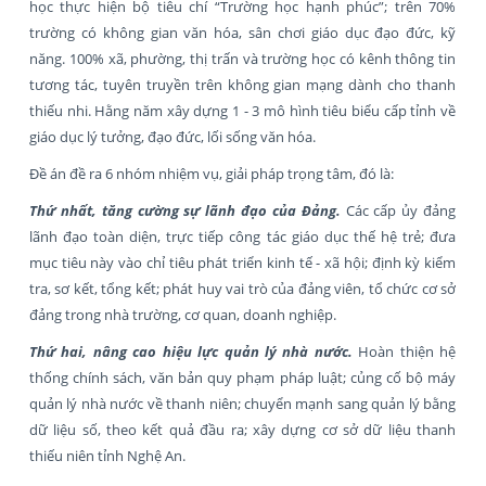
học thực hiện bộ tiêu chí “Trường học hạnh phúc”; trên 70%
trường có không gian văn hóa, sân chơi giáo dục đạo đức, kỹ
năng. 100% xã, phường, thị trấn và trường học có kênh thông tin
tương tác, tuyên truyền trên không gian mạng dành cho thanh
thiếu nhi. Hằng năm xây dựng 1 - 3 mô hình tiêu biểu cấp tỉnh về
giáo dục lý tưởng, đạo đức, lối sống văn hóa.
Đề án đề ra 6 nhóm nhiệm vụ, giải pháp trọng tâm, đó là:
Thứ nhất, tăng cường sự lãnh đạo của Đảng.
Các cấp ủy đảng
lãnh đạo toàn diện, trực tiếp công tác giáo dục thế hệ trẻ; đưa
mục tiêu này vào chỉ tiêu phát triển kinh tế - xã hội; định kỳ kiểm
tra, sơ kết, tổng kết; phát huy vai trò của đảng viên, tổ chức cơ sở
đảng trong nhà trường, cơ quan, doanh nghiệp.
Thứ hai, nâng cao hiệu lực quản lý nhà nước.
Hoàn thiện hệ
thống chính sách, văn bản quy phạm pháp luật; củng cố bộ máy
quản lý nhà nước về thanh niên; chuyển mạnh sang quản lý bằng
dữ liệu số, theo kết quả đầu ra; xây dựng cơ sở dữ liệu thanh
thiếu niên tỉnh Nghệ An.