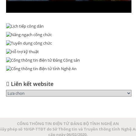
Liên kết website
CỔNG THÔNG TIN ĐIỆN TỬ ĐẢNG BỘ TỈNH NGHỆ AN
iấy phép số 10/GP-TTĐT do Sở Thông tin và Truyền thông tỉnh Nghệ 
cấp ngày 06/02/2020.