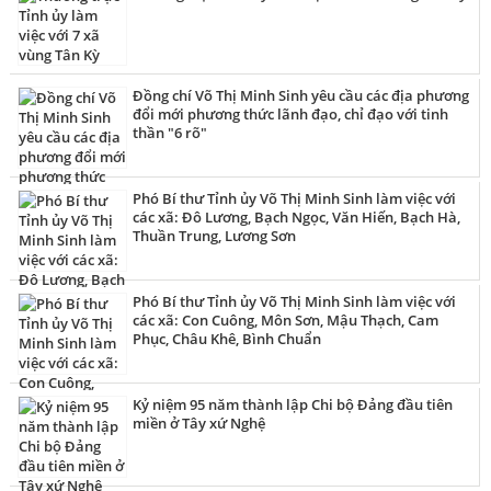
triển kinh tế - xã hội, quốc phòng - an ninh, xây dựng Đảng
và vận hành chính quyền địa phương 2 cấp.
Đồng chí Võ Thị Minh Sinh yêu cầu các địa phương
đổi mới phương thức lãnh đạo, chỉ đạo với tinh
thần "6 rõ"
Phó Bí thư Tỉnh ủy Võ Thị Minh Sinh làm việc với
các xã: Đô Lương, Bạch Ngọc, Văn Hiến, Bạch Hà,
Thuần Trung, Lương Sơn
Phó Bí thư Tỉnh ủy Võ Thị Minh Sinh làm việc với
các xã: Con Cuông, Môn Sơn, Mậu Thạch, Cam
Phục, Châu Khê, Bình Chuẩn
Kỷ niệm 95 năm thành lập Chi bộ Đảng đầu tiên
miền ở Tây xứ Nghệ