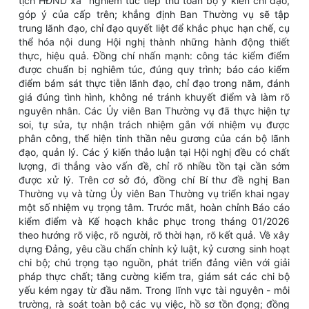
tịch HĐND xã
nghiêm túc tiếp thu toàn bộ ý kiến chỉ đạo,
góp ý của cấp trên; khẳng định Ban Thường vụ sẽ tập
trung lãnh đạo, chỉ đạo quyết liệt để khắc phục hạn chế, cụ
thể hóa nội dung Hội nghị thành những hành động thiết
thực, hiệu quả. Đồng chí nhấn mạnh: công tác kiểm điểm
được chuẩn bị nghiêm túc, đúng quy trình; báo cáo kiểm
điểm bám sát thực tiễn lãnh đạo, chỉ đạo trong năm, đánh
giá đúng tình hình, không né tránh khuyết điểm và làm rõ
nguyên nhân. Các Ủy viên Ban Thường vụ đã thực hiện tự
soi, tự sửa, tự nhận trách nhiệm gắn với nhiệm vụ được
phân công, thể hiện tinh thần nêu gương của cán bộ lãnh
đạo, quản lý. Các ý kiến thảo luận tại Hội nghị đều có chất
lượng, đi thẳng vào vấn đề, chỉ rõ nhiều tồn tại cần sớm
được xử lý. Trên cơ sở đó, đồng chí Bí thư đề nghị Ban
Thường vụ và từng Ủy viên Ban Thường vụ triển khai ngay
một số nhiệm vụ trọng tâm. Trước mắt, hoàn chỉnh Báo cáo
kiểm điểm và Kế hoạch khắc phục trong tháng 01/2026
theo hướng rõ việc, rõ người, rõ thời hạn, rõ kết quả. Về xây
dựng Đảng, yêu cầu chấn chỉnh kỷ luật, kỷ cương sinh hoạt
chi bộ; chú trọng tạo nguồn, phát triển đảng viên với giải
pháp thực chất; tăng cường kiểm tra, giám sát các chi bộ
yếu kém ngay từ đầu năm. Trong lĩnh vực tài nguyên - môi
trường, rà soát toàn bộ các vụ việc, hồ sơ tồn đọng; đồng