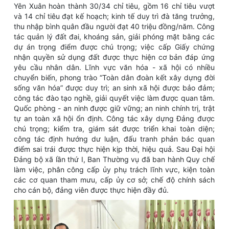
Yên Xuân hoàn thành 30/34 chỉ tiêu, gồm 16 chỉ tiêu vượt
và 14 chỉ tiêu đạt kế hoạch; kinh tế duy trì đà tăng trưởng,
thu nhập bình quân đầu người đạt 40 triệu đồng/năm. Công
tác quản lý đất đai, khoáng sản, giải phóng mặt bằng các
dự án trọng điểm được chú trọng; việc cấp Giấy chứng
nhận quyền sử dụng đất được thực hiện cơ bản đáp ứng
yêu cầu nhân dân. Lĩnh vực văn hóa - xã hội có nhiều
chuyển biến, phong trào “Toàn dân đoàn kết xây dựng đời
sống văn hóa” được duy trì; an sinh xã hội được bảo đảm;
công tác đào tạo nghề, giải quyết việc làm được quan tâm.
Quốc phòng - an ninh được giữ vững; an ninh chính trị, trật
tự an toàn xã hội ổn định. Công tác xây dựng Đảng được
chú trọng; kiểm tra, giám sát được triển khai toàn diện;
công tác định hướng dư luận, đấu tranh phản bác quan
điểm sai trái được thực hiện kịp thời, hiệu quả. Sau Đại hội
Đảng bộ xã lần thứ I, Ban Thường vụ đã ban hành Quy chế
làm việc, phân công cấp ủy phụ trách lĩnh vực, kiện toàn
các cơ quan tham mưu, cấp ủy cơ sở; chế độ chính sách
cho cán bộ, đảng viên được thực hiện đầy đủ.