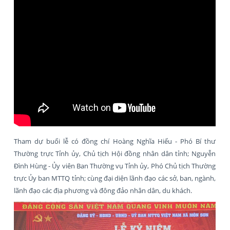
Tham dự buổi lễ có đồng chí Hoàng Nghĩa Hiếu - Phó Bí thư
Thường trực Tỉnh ủy, Chủ tịch Hội đồng nhân dân tỉnh; Nguyễn
Đình Hùng - Ủy viên Ban Thường vụ Tỉnh ủy, Phó Chủ tịch Thường
trực Ủy ban MTTQ tỉnh; cùng đại diện lãnh đạo các sở, ban, ngành,
lãnh đạo các địa phương và đông đảo nhân dân, du khách.