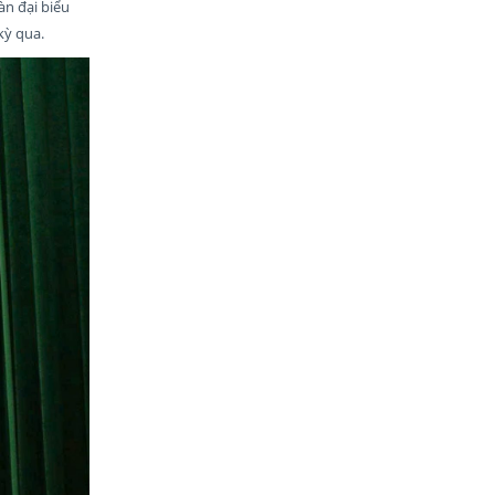
àn đại biểu
kỳ qua.