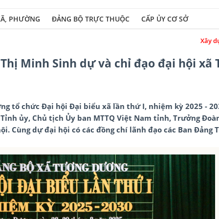
XÃ, PHƯỜNG
ĐẢNG BỘ TRỰC THUỘC
CẤP ỦY CƠ SỞ
Xây dựng Đảng bộ và hệ
 Thị Minh Sinh dự và chỉ đạo đại hội xã
g tổ chức Đại hội Đại biểu xã lần thứ I, nhiệm kỳ 2025 - 2
ư Tỉnh ủy, Chủ tịch Ủy ban MTTQ Việt Nam tỉnh, Trưởng Đoà
hội. Cùng dự đại hội có các đồng chí lãnh đạo các Ban Đảng 