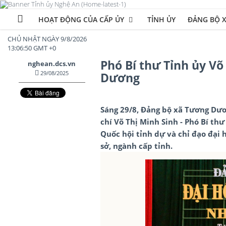
HOẠT ĐỘNG CỦA CẤP ỦY
TỈNH ỦY
ĐẢNG BỘ 
CHỦ NHẬT NGÀY 9/8/2026
13:06:52 GMT +0
Phó Bí thư Tỉnh ủy Võ
nghean.dcs.vn
29/08/2025
Dương
Sáng 29/8, Đảng bộ xã Tương Dươn
chí Võ Thị Minh Sinh - Phó Bí th
Quốc hội tỉnh dự và chỉ đạo đại 
sở, ngành cấp tỉnh.