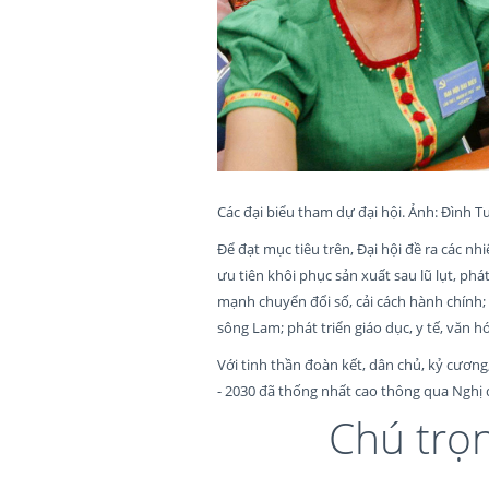
Các đại biểu tham dự đại hội. Ảnh: Đình T
Để đạt mục tiêu trên, Đại hội đề ra các n
ưu tiên khôi phục sản xuất sau lũ lụt, ph
mạnh chuyển đổi số, cải cách hành chính;
sông Lam; phát triển giáo dục, y tế, văn h
Với tinh thần đoàn kết, dân chủ, kỷ cương
- 2030 đã thống nhất cao thông qua Nghị q
Chú trọn