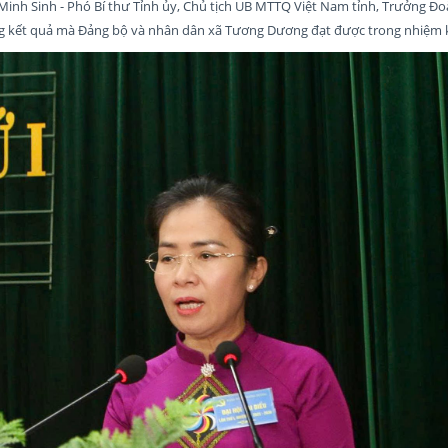
ị Minh Sinh - Phó Bí thư Tỉnh ủy, Chủ tịch UB MTTQ Việt Nam tỉnh, Trưởng Đo
ng kết quả mà Đảng bộ và nhân dân xã Tương Dương đạt được trong nhiệm 