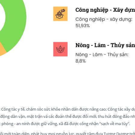
bộ; Công tác y tế, chăm sóc sức khỏe nhân dân được nâng cao; Công tác xây 
t động dân vận, mặt trận và các đoàn thể được đổi mới, thu hút đông đảo 
c phòng - an ninh được giữ vững, xã đã được công nhận “sạch về ma túy”.
i mới toàn diện, phát huy mọi nguồn lực, quyết tâm đưa Tương Dương trở