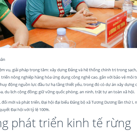
uân
hiệm vụ, giải pháp trọng tâm: xây dựng Đảng và hệ thống chính trị trong sạc
át triển nông nghiệp hàng hóa ứng dụng công nghệ cao, gắn với bảo vệ môi 
 huy động nguồn lực đầu tư hạ tầng thiết yếu, trong đó có dự án xây dựng 
óa, du lịch cộng đồng; giữ vững quốc phòng, an ninh, trật tự an toàn xã hội.
, đổi mới và phát triển, Đại hội đại biểu Đảng bộ xã Tương Dương lần thứ I,
uyết Đại hội với tỷ lệ 100%.
g phát triển kinh tế rừng