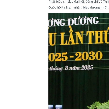
Phát biểu chỉ đạo đại hội, đồng chí Võ Th
Quốc hội tỉnh ghi nhận, biểu dương nhữ