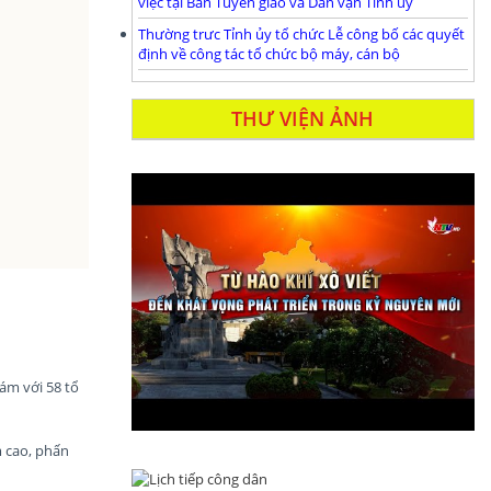
việc tại Ban Tuyên giáo và Dân vận Tỉnh ủy
Thường trưc Tỉnh ủy tổ chức Lễ công bố các quyết
định về công tác tổ chức bộ máy, cán bộ
THƯ VIỆN ẢNH
ám với 58 tổ
m cao, phấn